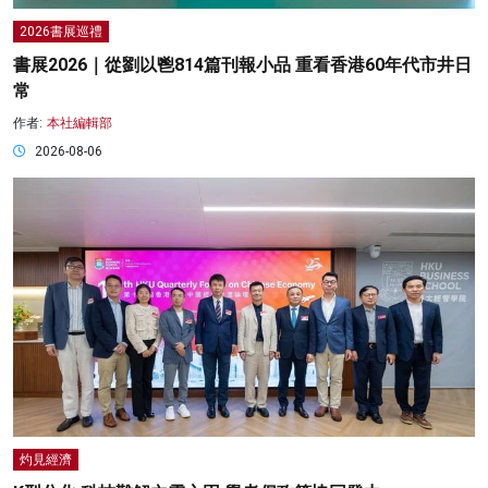
2026書展巡禮
書展2026｜從劉以鬯814篇刊報小品 重看香港60年代市井日
常
作者:
本社編輯部
2026-08-06
灼見經濟