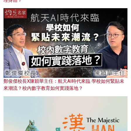
理身體？
鄭俊傑校長X陳穎華主任：航天AI時代來臨 學校如何緊貼未
來潮流？校內數字教育如何實踐落地？