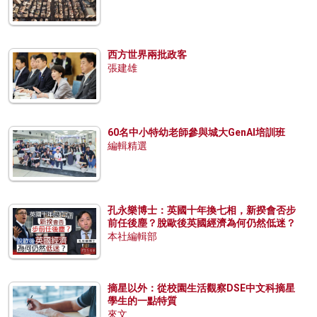
西方世界兩批政客
張建雄
60名中小特幼老師參與城大GenAI培訓班
編輯精選
孔永樂博士：英國十年換七相，新揆會否步
前任後塵？脫歐後英國經濟為何仍然低迷？
本社編輯部
摘星以外：從校園生活觀察DSE中文科摘星
學生的一點特質
來文