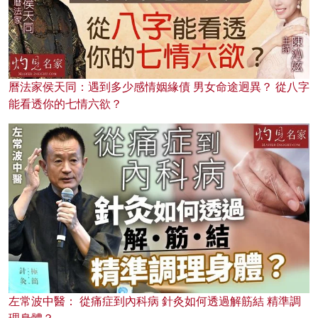
曆法家侯天同：遇到多少感情姻緣債 男女命途迥異？ 從八字
能看透你的七情六欲？
左常波中醫： 從痛症到內科病 針灸如何透過解筋結 精準調