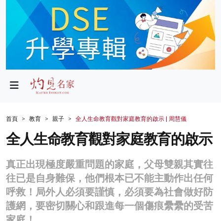
政局
教育
文化
財經
首頁
教育
親子
全人生命教育觀對家庭教育的啟示 | 周慧儀
生活
全人生命教育觀對家庭教育的啟示
健康
真正出現極度嚴重問題的家庭，父母雙親其實往
商業
往已是自身難保，他們根本已不能主動作出任何
呼救！局外人必須要謹慎，必須要為社會做好防
科技
護網，要密切關心和跟進每一個傷痕纍纍的受苦
影片
家庭！