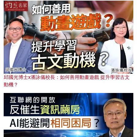
邱國光博士x潘詠儀校長：如何善用動畫遊戲 提升學習古文
動機？