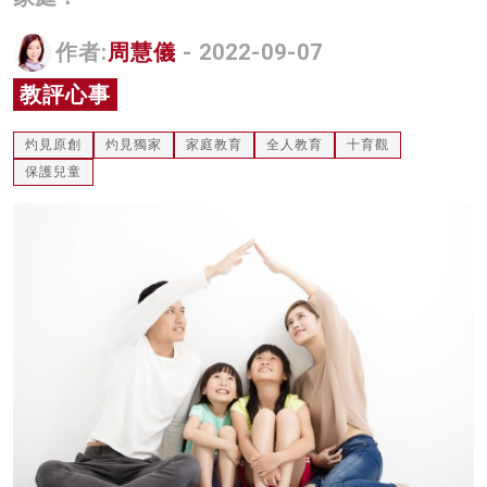
名家榜
作者:
周慧儀
- 2022-09-07
灼見活動
教評心事
關於我們
灼見原創
灼見獨家
家庭教育
全人教育
十育觀
保護兒童