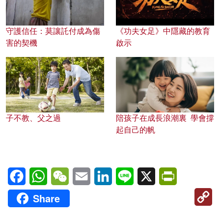
守護信任：莫讓託付成為傷
《功夫女足》中隱藏的教育
害的契機
啟示
子不教、父之過
陪孩子在成長浪潮裏 學會撐
起自己的帆
Facebook
WhatsApp
WeChat
Email
LinkedIn
Line
X
PrintFriendl
C
Share
Li