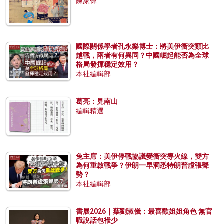
陳家偉
國際關係學者孔永樂博士：將美伊衝突類比
越戰，兩者有何異同？中國崛起能否為全球
格局發揮穩定效用？
本社編輯部
葛亮：見南山
編輯精選
兔主席：美伊停戰協議變衝突導火線，雙方
為何重啟戰爭？伊朗一早洞悉特朗普虛張聲
勢？
本社編輯部
書展2026｜葉劉淑儀：最喜歡姐姐角色 無官
職說話包袱少