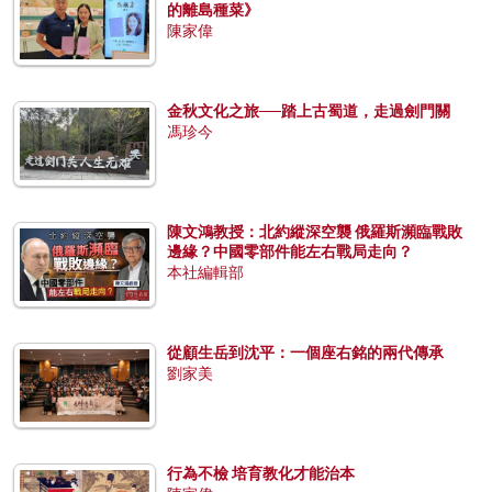
的離島種菜》
陳家偉
金秋文化之旅──踏上古蜀道，走過劍門關
馮珍今
陳文鴻教授：北約縱深空襲 俄羅斯瀕臨戰敗
邊緣？中國零部件能左右戰局走向？
本社編輯部
從顧生岳到沈平：一個座右銘的兩代傳承
劉家美
行為不檢 培育教化才能治本