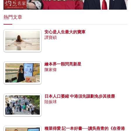
熱門文章
安心是人生最大的寶庫
譚寶碩
繪本界一顆閃亮新星
陳家偉
日本人口萎縮 中港須先謀劃免步其後塵
陸振球
種菜得愛 記一本好書──讀吳燕青的《在香港