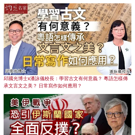
邱國光博士x潘詠儀校長：學習古文有何意義？ 粵語怎樣傳
承文言文之美？ 日常寫作如何應用？