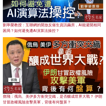
劉寧榮教授：互聯網的開放反催生資訊繭房，AI能避開相同
困局？如何避免遭AI演算法操控？
鄧飛：俄烏、美伊多方衝突交織，是否釀成世界大戰？ 伊朗
甘冒政權風險攻擊美軍，背後有何盤算？