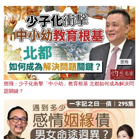
鄧飛：少子化衝擊「中小幼」教育根基 北都如何成為解決問
題關鍵？