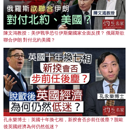
陳文鴻教授：美伊戰爭恐引伊斯蘭國家全面反撲？ 俄羅斯欲
聯合伊朗 對付北約美國？
孔永樂博士：英國十年換七相，新揆會否步前任後塵？脫歐
後英國經濟為何仍然低迷？