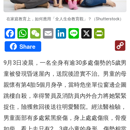
在家庭教育上，如何應用「全人生命教育觀」？（Shutterstock）
Facebook
WhatsApp
WeChat
Email
LinkedIn
Line
X
PrintFriendl
C
Share
Li
9月3日凌晨，一名全身有逾30多處傷勢的5歲男
童被發現昏迷屋內，送院後證實不治。男童的母
親懷有第4胎5個月身孕，當時危坐單位窗邊企圖
跳樓自殺，幸得警員及消防員內外合力將她緊緊
捉住，險獲救回後送往明愛醫院。經法醫檢驗，
男童面部有多處紫黑瘀傷，身上處處傷痕，骨瘦
如柴，看上去只有2、3歲小童的身形，傷勢相當