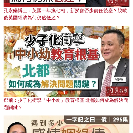
孔永樂博士：英國十年換七相，新揆會否步前任後塵？脫歐
後英國經濟為何仍然低迷？
鄧飛：少子化衝擊「中小幼」教育根基 北都如何成為解決問
題關鍵？