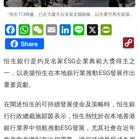
「恒生113商廈」已在大廈天台安裝太陽能板，以生產可再生能源。
Facebook
WhatsApp
WeChat
Email
LinkedIn
Line
X
PrintFriendl
C
Share
Li
恒生銀行是灼見名家ESG企業典範大獎得主之
一，以表揚恒生在本地銀行業推動ESG發展作出
重要貢獻。
在闡述恒生的可持續發展使命及策略時，恒生銀
行行政總裁施穎茵表示，恒生熱忱於在本地香港
銀行業界中領航推動ESG發展，尤其社會在近年