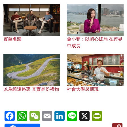
實至名歸
金小菲：以初心破局 在跨界
中成長
以為繞遠路裏 其實是份禮物
社會大學暑期班
Facebook
WhatsApp
WeChat
Email
LinkedIn
Line
X
PrintFriendl
C