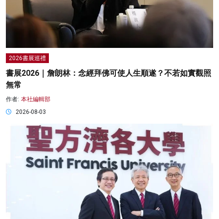
2026書展巡禮
書展2026｜詹朗林：念經拜佛可使人生順遂？不若如實觀照
無常
作者:
本社編輯部
2026-08-03