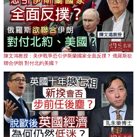
陳文鴻教授：美伊戰爭恐引伊斯蘭國家全面反撲？ 俄羅斯欲
聯合伊朗 對付北約美國？