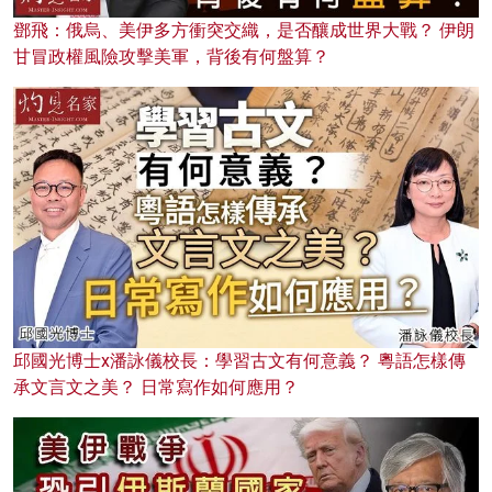
鄧飛：俄烏、美伊多方衝突交織，是否釀成世界大戰？ 伊朗
甘冒政權風險攻擊美軍，背後有何盤算？
邱國光博士x潘詠儀校長：學習古文有何意義？ 粵語怎樣傳
承文言文之美？ 日常寫作如何應用？