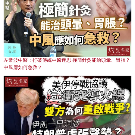
左常波中醫：打破傳統中醫迷思 極簡針灸能治頭暈、胃脹？
中風應如何急救？