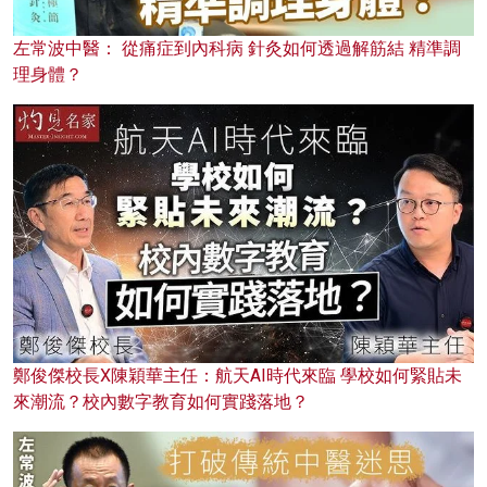
左常波中醫： 從痛症到內科病 針灸如何透過解筋結 精準調
理身體？
鄭俊傑校長X陳穎華主任：航天AI時代來臨 學校如何緊貼未
來潮流？校內數字教育如何實踐落地？