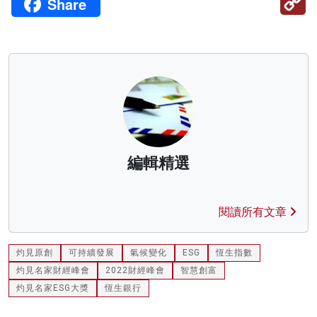
Share
Li
編輯精選
閱讀所有文章
灼見原創
可持續發展
氣候變化
ESG
恆生指數
灼見名家財經峰會
2022財經峰會
智慧創富
灼見名家ESG大獎
恆生銀行