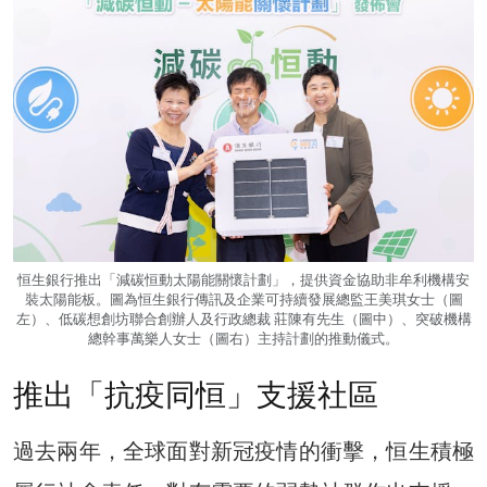
恒生銀行推出「減碳恒動太陽能關懷計劃」，提供資金協助非牟利機構安
裝太陽能板。圖為恒生銀行傳訊及企業可持續發展總監王美琪女士（圖
左）、低碳想創坊聯合創辦人及行政總裁 莊陳有先生（圖中）、突破機構
總幹事萬樂人女士（圖右）主持計劃的推動儀式。
推出「抗疫同恒」支援社區
過去兩年，全球面對新冠疫情的衝擊，恒生積極