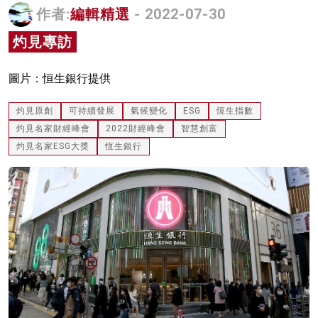
作者:
編輯精選
- 2022-07-30
名家榜
灼見專訪
灼見活動
關於我們
圖片：恒生銀行提供
灼見原創
可持續發展
氣候變化
ESG
恆生指數
灼見名家財經峰會
2022財經峰會
智慧創富
灼見名家ESG大獎
恆生銀行