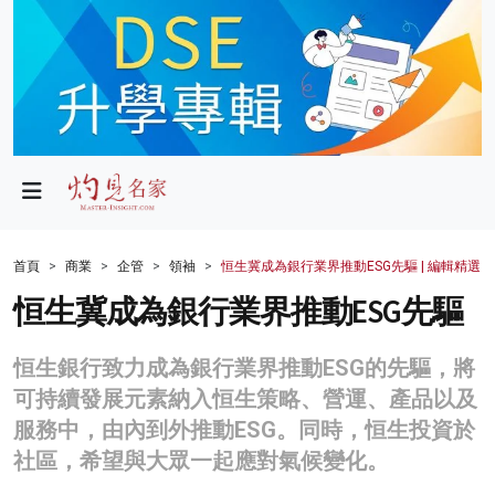
政局
教育
文化
財經
首頁
商業
企管
領袖
恒生冀成為銀行業界推動ESG先驅 | 編輯精選
生活
恒生冀成為銀行業界推動ESG先驅
健康
恒生銀行致力成為銀行業界推動ESG的先驅，將
商業
可持續發展元素納入恒生策略、營運、產品以及
服務中，由內到外推動ESG。同時，恒生投資於
科技
社區，希望與大眾一起應對氣候變化。
影片