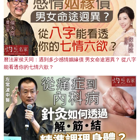
曆法家侯天同：遇到多少感情姻緣債 男女命途迥異？ 從八字
能看透你的七情六欲？