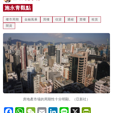
名家榜
施永青觀點
灼見活動
樓市周期
金融風暴
買樓
信貸
通縮
賣樓
租賃
閒資
關於我們
房地產市場的周期性十分明顯。（亞新社）
Facebook
WhatsApp
WeChat
Email
LinkedIn
Line
X
PrintFriendl