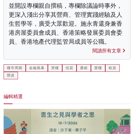
並開設專欄親自撰稿，專欄除議論時事外，
更深入淺出分享其營商、管理實踐經驗及人
生哲學等，廣受大眾歡迎。施永青還身兼香
港房屋委員會成員、香港策略發展委員會委
員、香港地產代理監管局成員等公職。
閱讀所有文章
樓市周期
金融風暴
買樓
信貸
通縮
賣樓
租賃
閒資
編輯精選