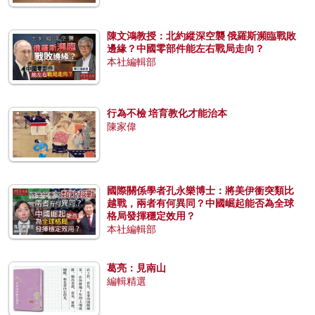
陳文鴻教授：北約縱深空襲 俄羅斯瀕臨戰敗
邊緣？中國零部件能左右戰局走向？
本社編輯部
行為不檢 培育教化才能治本
陳家偉
國際關係學者孔永樂博士：將美伊衝突類比
越戰，兩者有何異同？中國崛起能否為全球
格局發揮穩定效用？
本社編輯部
葛亮：見南山
編輯精選