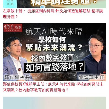
左常波中醫： 從痛症到內科病 針灸如何透過解筋結 精準調
理身體？
鄭俊傑校長X陳穎華主任：航天AI時代來臨 學校如何緊貼未
來潮流？校內數字教育如何實踐落地？