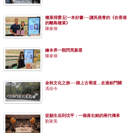
種菜得愛 記一本好書──讀吳燕青的《在香港
的離島種菜》
陳家偉
繪本界一顆閃亮新星
陳家偉
金秋文化之旅──踏上古蜀道，走過劍門關
馮珍今
從顧生岳到沈平：一個座右銘的兩代傳承
劉家美