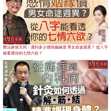
曆法家侯天同：遇到多少感情姻緣債 男女命途迥異？ 從八字
能看透你的七情六欲？