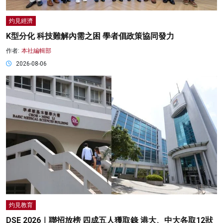
灼見經濟
K型分化 科技難解內需之困 學者倡政策協同發力
作者:
本社編輯部
2026-08-06
灼見教育
DSE 2026｜聯招放榜 四成五人獲取錄 港大、中大各取12狀