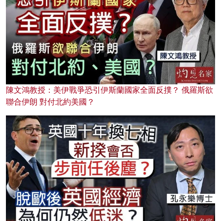
陳文鴻教授：美伊戰爭恐引伊斯蘭國家全面反撲？ 俄羅斯欲
聯合伊朗 對付北約美國？