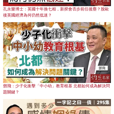
孔永樂博士：英國十年換七相，新揆會否步前任後塵？脫歐
後英國經濟為何仍然低迷？
鄧飛：少子化衝擊「中小幼」教育根基 北都如何成為解決問
題關鍵？