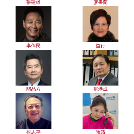
張建雄
廖書蘭
李偉民
益行
關品方
翁港成
何志平
陳晴