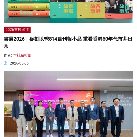
2026書展巡禮
書展2026｜從劉以鬯814篇刊報小品 重看香港60年代市井日
常
作者:
本社編輯部
2026-08-06