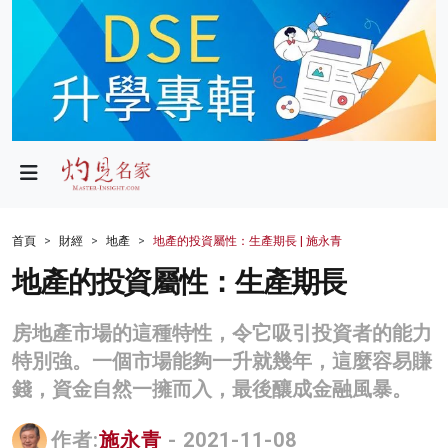
政局
教育
文化
財經
首頁
財經
地產
地產的投資屬性：生產期長 | 施永青
生活
地產的投資屬性：生產期長
健康
房地產市場的這種特性，令它吸引投資者的能力
商業
特別強。一個市場能夠一升就幾年，這麼容易賺
錢，資金自然一擁而入，最後釀成金融風暴。
科技
影片
作者:
施永青
- 2021-11-08