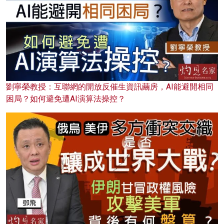
劉寧榮教授：互聯網的開放反催生資訊繭房，AI能避開相同
困局？如何避免遭AI演算法操控？