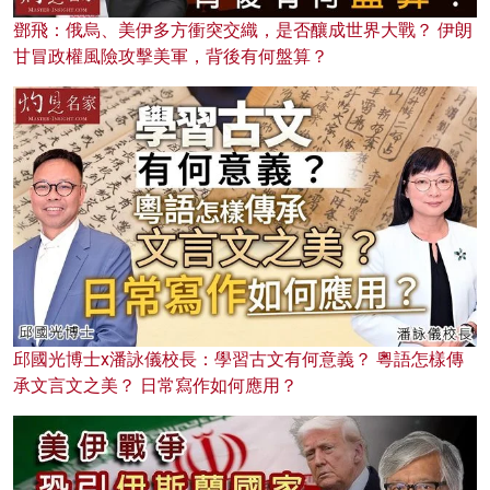
鄧飛：俄烏、美伊多方衝突交織，是否釀成世界大戰？ 伊朗
甘冒政權風險攻擊美軍，背後有何盤算？
邱國光博士x潘詠儀校長：學習古文有何意義？ 粵語怎樣傳
承文言文之美？ 日常寫作如何應用？