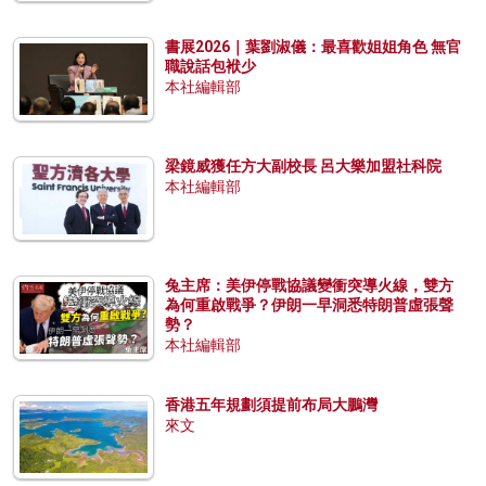
書展2026｜葉劉淑儀：最喜歡姐姐角色 無官
職說話包袱少
本社編輯部
梁鏡威獲任方大副校長 呂大樂加盟社科院
本社編輯部
兔主席：美伊停戰協議變衝突導火線，雙方
為何重啟戰爭？伊朗一早洞悉特朗普虛張聲
勢？
本社編輯部
香港五年規劃須提前布局大鵬灣
來文