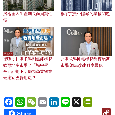
房地產因生產期長而周期性
樓宇買賣中隱藏的業權問題
強
翟聰：赴港求學剛需能撐起
赴港求學剛需撐起教育地產
教育地產市場？「城中學
市場 酒店改建難度最低
舍」計劃下，哪類商業物業
最適宜改變用途？
Facebook
WhatsApp
WeChat
Email
LinkedIn
Line
X
PrintFriendl
C
Share
Li