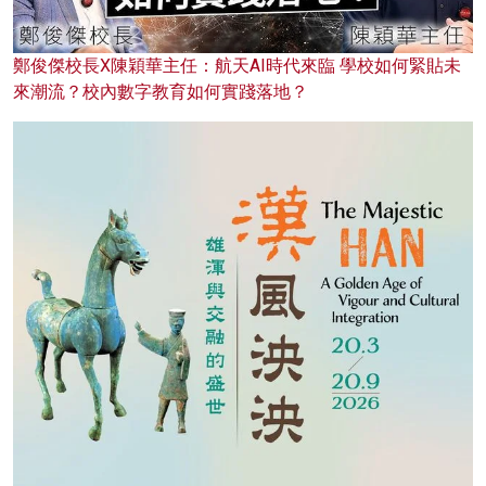
鄭俊傑校長X陳穎華主任：航天AI時代來臨 學校如何緊貼未
來潮流？校內數字教育如何實踐落地？