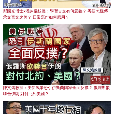
邱國光博士x潘詠儀校長：學習古文有何意義？ 粵語怎樣傳
承文言文之美？ 日常寫作如何應用？
陳文鴻教授：美伊戰爭恐引伊斯蘭國家全面反撲？ 俄羅斯欲
聯合伊朗 對付北約美國？