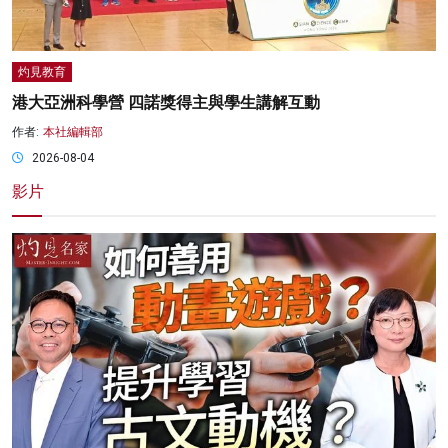
灼見教育
港大亞洲科學營 四諾獎得主與學生講解互動
作者:
本社編輯部
2026-08-04
影片