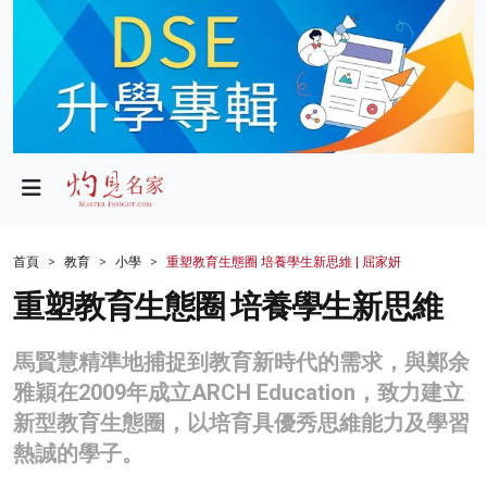
政局
教育
文化
財經
首頁
教育
小學
重塑教育生態圈 培養學生新思維 | 屈家妍
生活
重塑教育生態圈 培養學生新思維
健康
馬賢慧精準地捕捉到教育新時代的需求，與鄭余
商業
雅穎在2009年成立ARCH Education，致力建立
新型教育生態圈，以培育具優秀思維能力及學習
科技
熱誠的學子。
影片