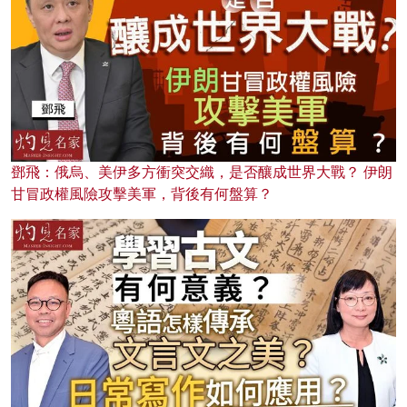
鄧飛：俄烏、美伊多方衝突交織，是否釀成世界大戰？ 伊朗
甘冒政權風險攻擊美軍，背後有何盤算？