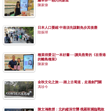
繪本界一顆閃亮新星
陳家偉
日本人口萎縮 中港須先謀劃免步其後塵
陸振球
種菜得愛 記一本好書──讀吳燕青的《在香港
的離島種菜》
陳家偉
金秋文化之旅──踏上古蜀道，走過劍門關
馮珍今
陳文鴻教授：北約縱深空襲 俄羅斯瀕臨戰敗