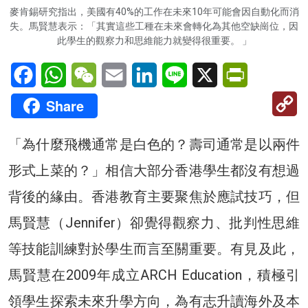
麥肯錫研究指出，美國有40%的工作在未來10年可能會因自動化而消
失。馬賢慧表示：「其實這些工種在未來會轉化為其他空缺崗位，因
此學生的觀察力和思維能力就變得很重要。 」
Facebook
WhatsApp
WeChat
Email
LinkedIn
Line
X
PrintFriendl
C
Share
Li
「為什麼飛機通常是白色的？壽司通常是以兩件
形式上菜的？」相信大部分香港學生都沒有想過
背後的緣由。香港教育主要聚焦於應試技巧，但
馬賢慧（Jennifer）卻覺得觀察力、批判性思維
等技能訓練對於學生而言至關重要。有見及此，
馬賢慧在2009年成立ARCH Education，積極引
領學生探索未來升學方向，為有志升讀海外及本