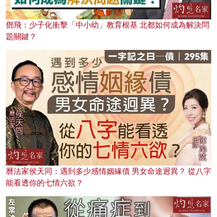
鄧飛：少子化衝擊「中小幼」教育根基 北都如何成為解決問
題關鍵？
曆法家侯天同：遇到多少感情姻緣債 男女命途迥異？ 從八字
能看透你的七情六欲？