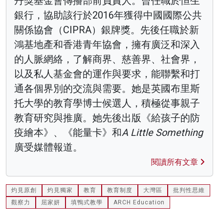
丹獎基金會傳播部前負責人。曾任職於恒生
銀行，協助該行於2016年獲得中國國際公共
關係協會（CIPRA）銀牌獎。先後任職於新
鴻基地產和香港青年協會，擁有廣泛和深入
的人脈網絡，了解商界、慈善界、社會界，
以及私人基金會的運作與要求，能聯繫和打
通各個界別的交流與需要。她是英國布里斯
托大學的教育學博士候選人，積極從事親子
教育研究與推廣。她先後出版《給孩子的防
疫繪本》、《能量卡》和
A Little Something
廣受媒體報道。
閱讀所有文章
灼見原創
灼見獨家
教育
教育制度
大灣區
批判性思維
觀察力
屈家妍
填鴨式教學
ARCH Education