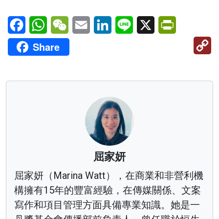
Facebook
WhatsApp
WeChat
Email
LinkedIn
Line
X
PrintFriendl
C
Share
Li
屈家妍
屈家妍（Marina Watt），在商業和非營利機
構擁有15年的豐富經驗，在傳媒關係、文案
寫作和項目管理方面具備專業知識。她是一