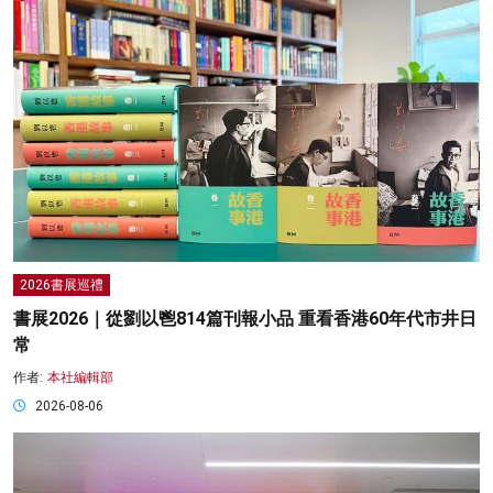
2026書展巡禮
書展2026｜從劉以鬯814篇刊報小品 重看香港60年代市井日
常
作者:
本社編輯部
2026-08-06