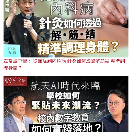
左常波中醫： 從痛症到內科病 針灸如何透過解筋結 精準調
理身體？