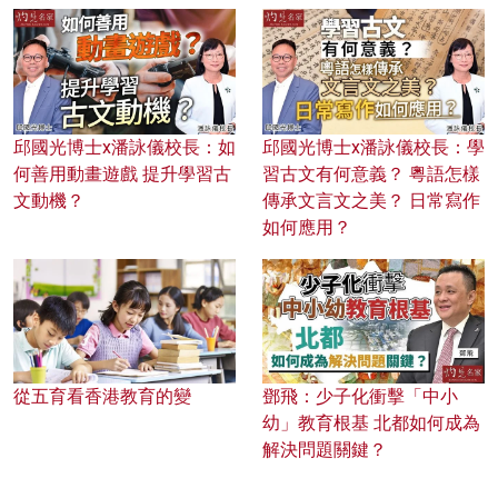
邱國光博士x潘詠儀校長：如
邱國光博士x潘詠儀校長：學
何善用動畫遊戲 提升學習古
習古文有何意義？ 粵語怎樣
文動機？
傳承文言文之美？ 日常寫作
如何應用？
從五育看香港教育的變
鄧飛：少子化衝擊「中小
幼」教育根基 北都如何成為
解決問題關鍵？