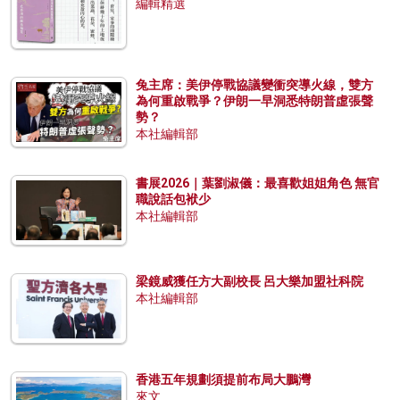
編輯精選
兔主席：美伊停戰協議變衝突導火線，雙方
為何重啟戰爭？伊朗一早洞悉特朗普虛張聲
勢？
本社編輯部
書展2026｜葉劉淑儀：最喜歡姐姐角色 無官
職說話包袱少
本社編輯部
梁鏡威獲任方大副校長 呂大樂加盟社科院
本社編輯部
香港五年規劃須提前布局大鵬灣
來文