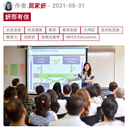
作者:
屈家妍
- 2021-08-31
名家榜
妍而有信
灼見活動
灼見原創
灼見獨家
教育
教育制度
大灣區
批判性思維
關於我們
觀察力
屈家妍
填鴨式教學
ARCH Education