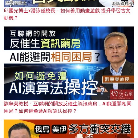
邱國光博士x潘詠儀校長：如何善用動畫遊戲 提升學習古文
動機？
劉寧榮教授：互聯網的開放反催生資訊繭房，AI能避開相同
困局？如何避免遭AI演算法操控？