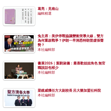
葛亮：見南山
編輯精選
兔主席：美伊停戰協議變衝突導火線，雙方
為何重啟戰爭？伊朗一早洞悉特朗普虛張聲
勢？
本社編輯部
書展2026｜葉劉淑儀：最喜歡姐姐角色 無官
職說話包袱少
本社編輯部
梁鏡威獲任方大副校長 呂大樂加盟社科院
本社編輯部