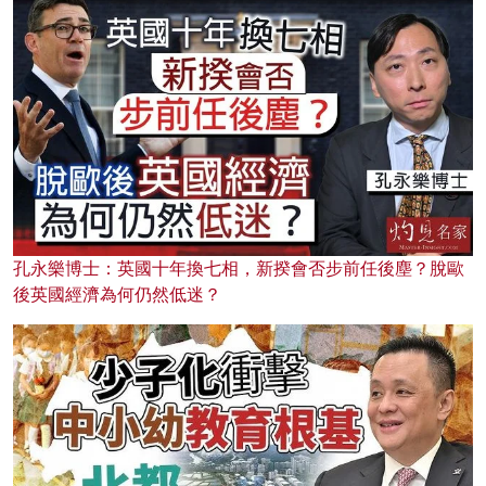
孔永樂博士：英國十年換七相，新揆會否步前任後塵？脫歐
後英國經濟為何仍然低迷？