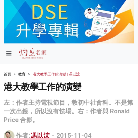
政局
教育
文化
財經
首頁
教育
港大教學工作的演變 | 馮以浤
生活
港大教學工作的演變
健康
左：作者主持電視節目，教初中社會科。不是第
商業
一次出鏡，所以沒有怯場。右：作者與 Ronald
Price 合影。
科技
影片
作者:
馮以浤
- 2015-11-04