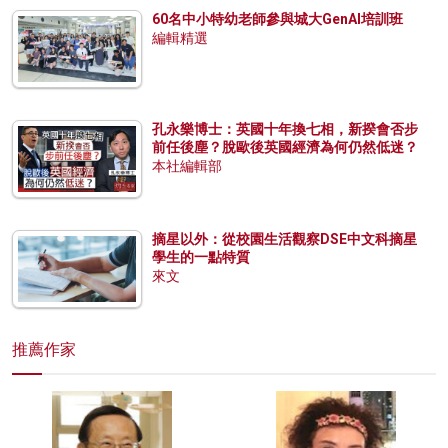
60名中小特幼老師參與城大GenAI培訓班
編輯精選
孔永樂博士：英國十年換七相，新揆會否步
前任後塵？脫歐後英國經濟為何仍然低迷？
本社編輯部
摘星以外：從校園生活觀察DSE中文科摘星
學生的一點特質
來文
推薦作家