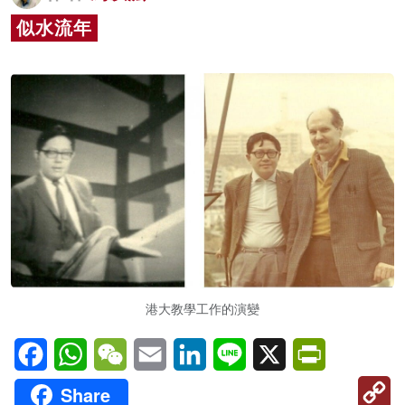
名家榜
似水流年
灼見活動
關於我們
港大教學工作的演變
Facebook
WhatsApp
WeChat
Email
LinkedIn
Line
X
PrintFriendl
C
Share
Li