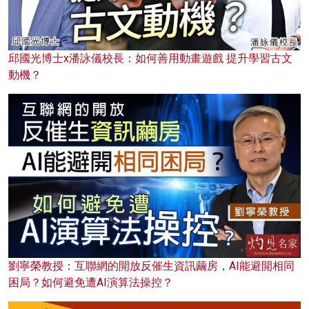
邱國光博士x潘詠儀校長：如何善用動畫遊戲 提升學習古文
動機？
劉寧榮教授：互聯網的開放反催生資訊繭房，AI能避開相同
困局？如何避免遭AI演算法操控？