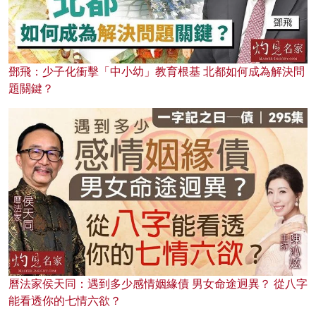
鄧飛：少子化衝擊「中小幼」教育根基 北都如何成為解決問
題關鍵？
曆法家侯天同：遇到多少感情姻緣債 男女命途迥異？ 從八字
能看透你的七情六欲？