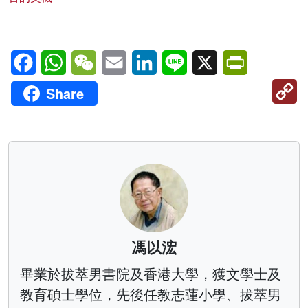
Facebook
WhatsApp
WeChat
Email
LinkedIn
Line
X
PrintFriendl
C
Share
Li
馮以浤
畢業於拔萃男書院及香港大學，獲文學士及
教育碩士學位，先後任教志蓮小學、拔萃男