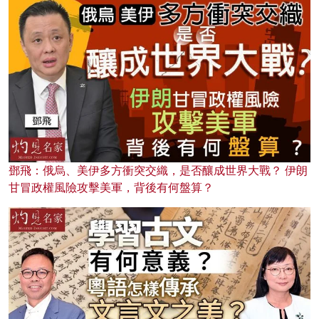
鄧飛：俄烏、美伊多方衝突交織，是否釀成世界大戰？ 伊朗
甘冒政權風險攻擊美軍，背後有何盤算？