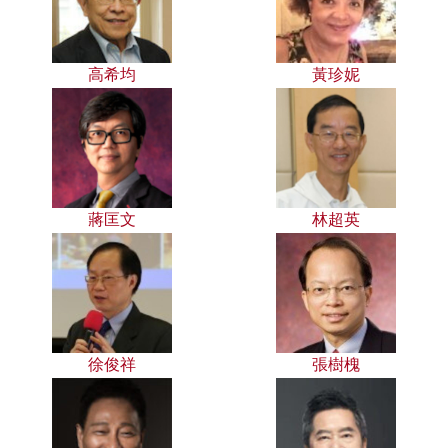
高希均
黃珍妮
蔣匡文
林超英
徐俊祥
張樹槐