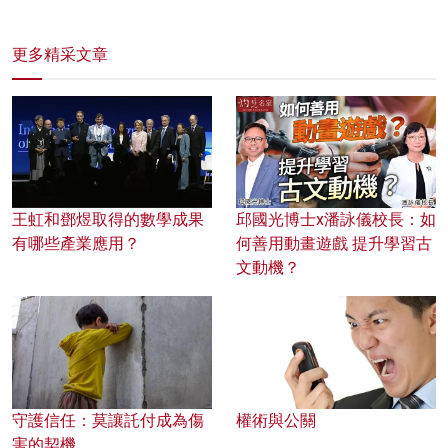
更多精采文章
王虹和鄧煜取得的數學成果
邱國光博士x潘詠儀校長：如
有哪些產業應用？
何善用動畫遊戲 提升學習古
文動機？
守護信任：莫讓託付成為傷
權術與公關
害的契機