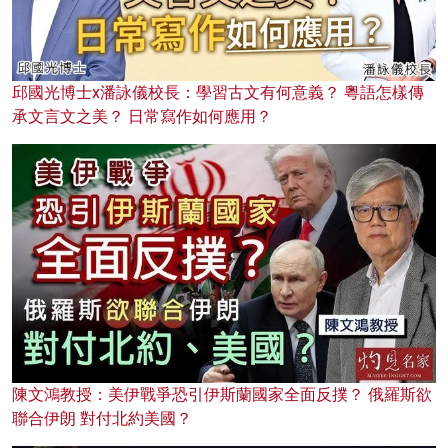
邱國光博士x潘詠儀校長：學習古文有何意義？ 粵語怎樣傳
承文言文之美？ 日常寫作如何應用？
陳文鴻教授：美伊戰爭恐引伊斯蘭國家全面反撲？ 俄羅斯欲
聯合伊朗 對付北約美國？