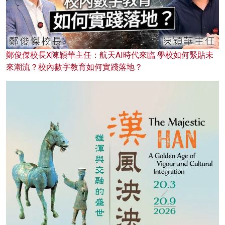
鄭俊傑校長X陳穎華主任：航天AI時代來臨 學校如何緊貼未
來潮流？校內數字教育如何實踐落地？