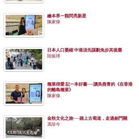
繪本界一顆閃亮新星
陳家偉
日本人口萎縮 中港須先謀劃免步其後塵
陸振球
種菜得愛 記一本好書──讀吳燕青的《在香港
的離島種菜》
陳家偉
金秋文化之旅──踏上古蜀道，走過劍門關
馮珍今