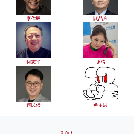
李偉民
關品方
何志平
陳晴
何民傑
兔主席
承印人