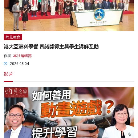
灼見教育
港大亞洲科學營 四諾獎得主與學生講解互動
作者:
本社編輯部
2026-08-04
影片