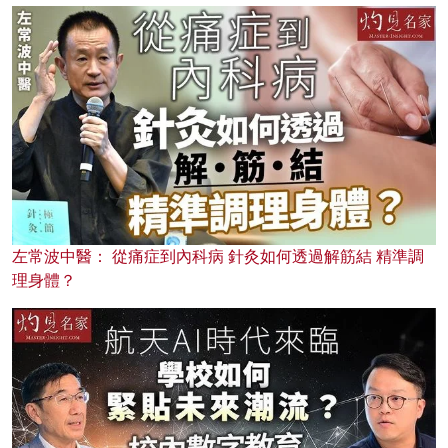
左常波中醫： 從痛症到內科病 針灸如何透過解筋結 精準調
理身體？