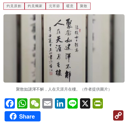
灼見原創
灼見獨家
元宵節
暖意
聚散
名家榜
灼見活動
關於我們
聚散如謎渾不解，人在天涯月在樓。（作者提供圖片）
Facebook
WhatsApp
WeChat
Email
LinkedIn
Line
X
PrintFriendl
C
Share
Li