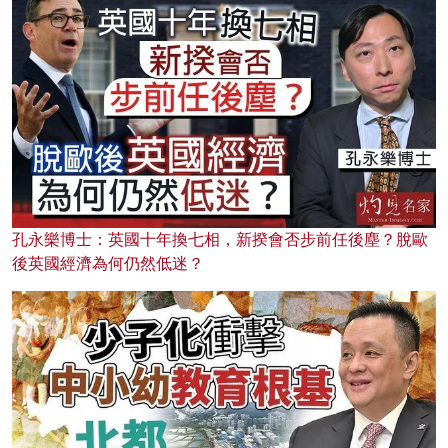
孔永樂博士：英國十年換七相，新揆會否步前任後塵？脫歐
後英國經濟為何仍然低迷？