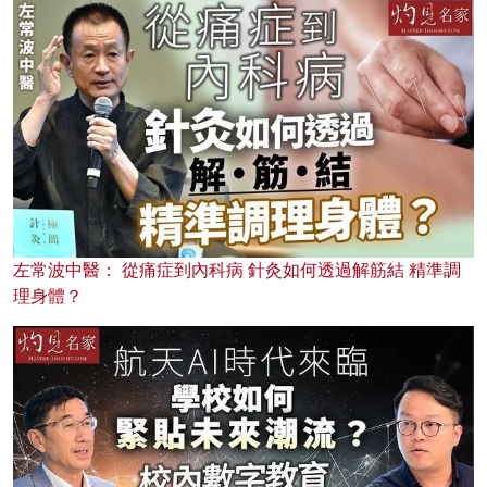
左常波中醫： 從痛症到內科病 針灸如何透過解筋結 精準調
理身體？