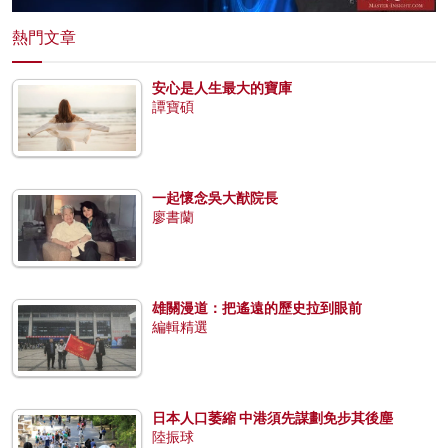
熱門文章
安心是人生最大的寶庫
譚寶碩
一起懷念吳大猷院長
廖書蘭
雄關漫道：把遙遠的歷史拉到眼前
編輯精選
日本人口萎縮 中港須先謀劃免步其後塵
陸振球