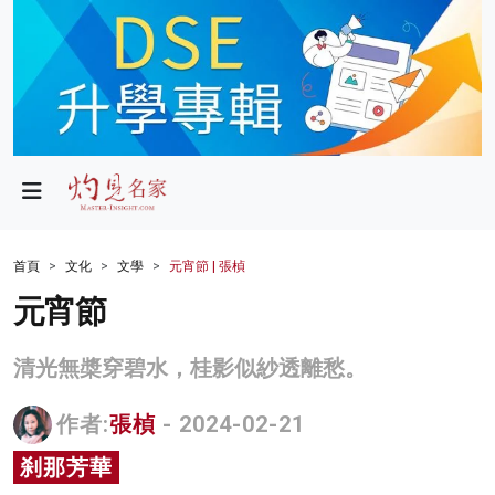
政局
教育
文化
財經
首頁
文化
文學
元宵節 | 張楨
生活
元宵節
健康
清光無槳穿碧水，桂影似紗透離愁。
商業
作者:
張楨
- 2024-02-21
科技
刹那芳華
影片