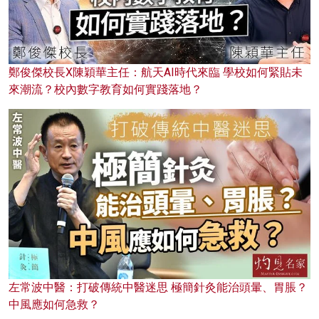
鄭俊傑校長X陳穎華主任：航天AI時代來臨 學校如何緊貼未
來潮流？校內數字教育如何實踐落地？
左常波中醫：打破傳統中醫迷思 極簡針灸能治頭暈、胃脹？
中風應如何急救？