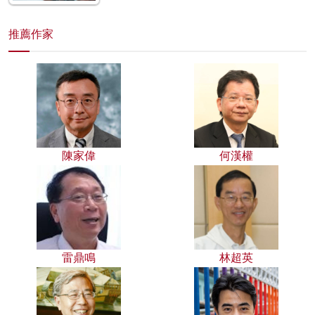
推薦作家
陳家偉
何漢權
雷鼎鳴
林超英