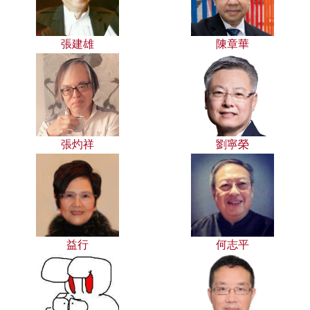
張建雄
陳章華
張灼祥
劉寧榮
益行
何志平