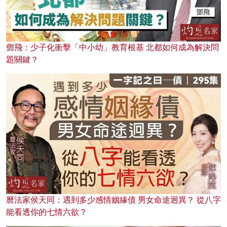
鄧飛：少子化衝擊「中小幼」教育根基 北都如何成為解決問
題關鍵？
曆法家侯天同：遇到多少感情姻緣債 男女命途迥異？ 從八字
能看透你的七情六欲？