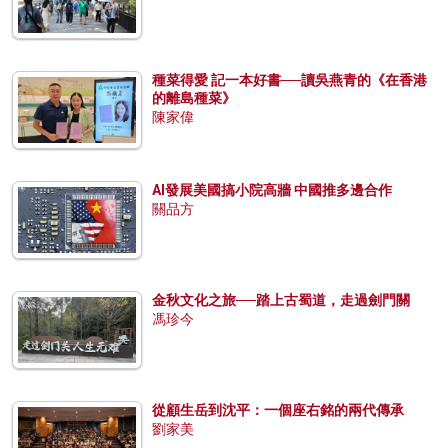
種菜得愛 記一本好書──讀吳燕青的《在香港
的離島種菜》
陳家偉
AI發展美國搞小院高牆 中國推多邊合作
關品方
金秋文化之旅──踏上古蜀道，走過劍門關
馮珍今
從顧生岳到沈平：一個座右銘的兩代傳承
劉家美