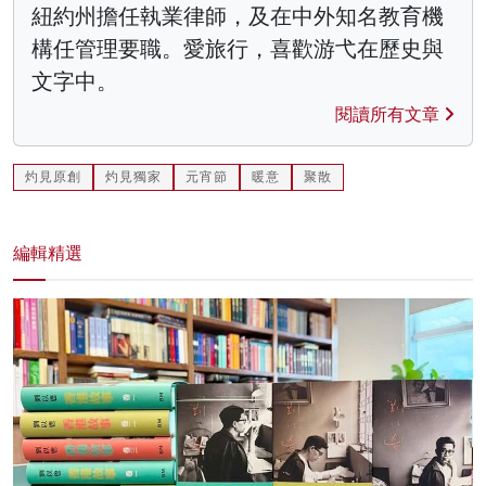
紐約州擔任執業律師，及在中外知名教育機
構任管理要職。愛旅行，喜歡游弋在歷史與
文字中。
閱讀所有文章
灼見原創
灼見獨家
元宵節
暖意
聚散
編輯精選