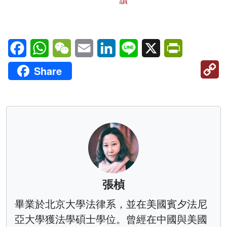
讀
Facebook
WhatsApp
WeChat
Email
LinkedIn
Line
X
PrintFriendl
C
Share
Li
張楨
畢業於北京大學法律系，並在美國賓夕法尼
亞大學獲法學碩士學位。曾經在中國與美國