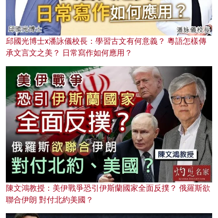
邱國光博士x潘詠儀校長：學習古文有何意義？ 粵語怎樣傳
承文言文之美？ 日常寫作如何應用？
陳文鴻教授：美伊戰爭恐引伊斯蘭國家全面反撲？ 俄羅斯欲
聯合伊朗 對付北約美國？