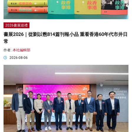
2026書展巡禮
書展2026｜從劉以鬯814篇刊報小品 重看香港60年代市井日
常
作者:
本社編輯部
2026-08-06