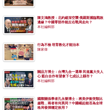
陳文鴻教授：北約縱深空襲 俄羅斯瀕臨戰敗
邊緣？中國零部件能左右戰局走向？
本社編輯部
行為不檢 培育教化才能治本
陳家偉
關品方博士：台灣九合一選舉 民進黨大失人
心 藍白合作有望拿下七成以上縣市？
本社編輯部
國際關係學者孔永樂博士：將美伊衝突類比
越戰，兩者有何異同？中國崛起能否為全球
格局發揮穩定效用？