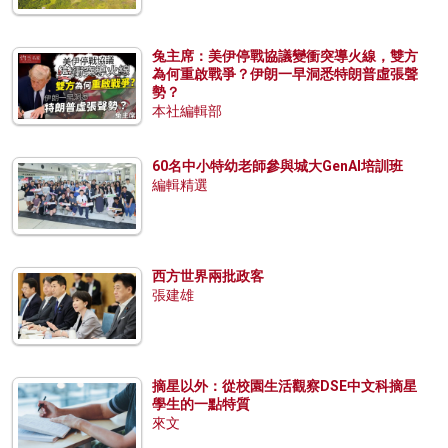
兔主席：美伊停戰協議變衝突導火線，雙方
為何重啟戰爭？伊朗一早洞悉特朗普虛張聲
勢？
本社編輯部
60名中小特幼老師參與城大GenAI培訓班
編輯精選
西方世界兩批政客
張建雄
摘星以外：從校園生活觀察DSE中文科摘星
學生的一點特質
來文