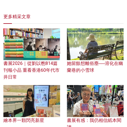
更多精采文章
書展2026｜從劉以鬯814篇
她留餘想離俗塵──溶化在幽
刊報小品 重看香港60年代市
蘭巷的小雪球
井日常
繪本界一顆閃亮新星
書展有感：我仍相信紙本閱