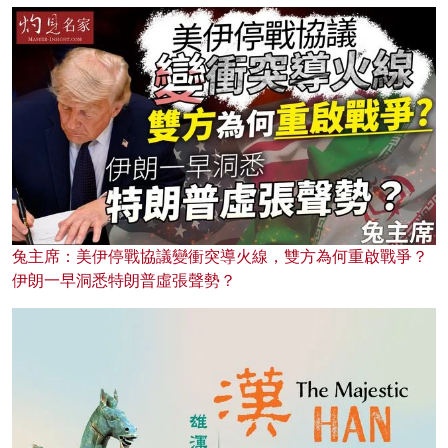
兔主席：美伊停戰協議變衝突導火線，雙方為何重啟戰爭？
伊朗一早洞悉特朗普虛張聲勢？