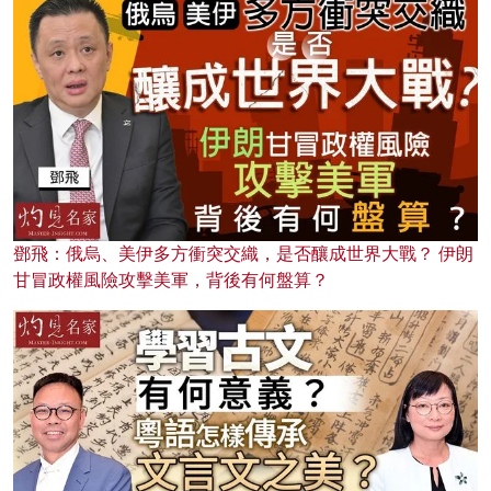
鄧飛：俄烏、美伊多方衝突交織，是否釀成世界大戰？ 伊朗
甘冒政權風險攻擊美軍，背後有何盤算？