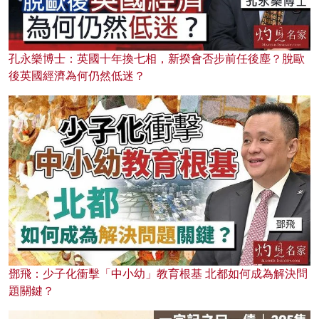
孔永樂博士：英國十年換七相，新揆會否步前任後塵？脫歐
後英國經濟為何仍然低迷？
鄧飛：少子化衝擊「中小幼」教育根基 北都如何成為解決問
題關鍵？