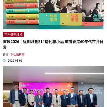
2026書展巡禮
書展2026｜從劉以鬯814篇刊報小品 重看香港60年代市井日
常
作者:
本社編輯部
2026-08-06