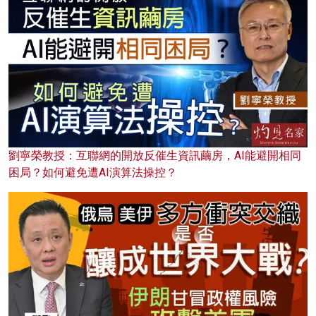
劉寧榮教授：互聯網的開放反催生資訊繭房，AI能避開相同
困局？如何避免遭AI演算法操控？