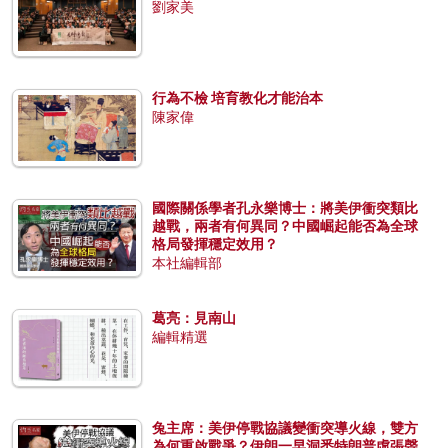
劉家美
行為不檢 培育教化才能治本
陳家偉
國際關係學者孔永樂博士：將美伊衝突類比
越戰，兩者有何異同？中國崛起能否為全球
格局發揮穩定效用？
本社編輯部
葛亮：見南山
編輯精選
兔主席：美伊停戰協議變衝突導火線，雙方
為何重啟戰爭？伊朗一早洞悉特朗普虛張聲