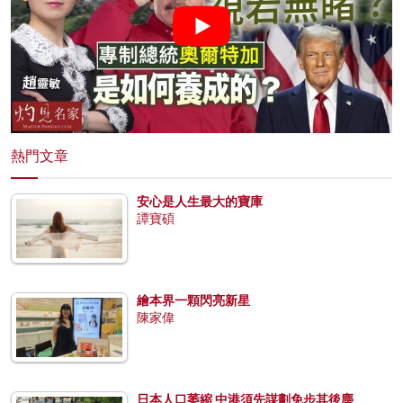
熱門文章
安心是人生最大的寶庫
譚寶碩
繪本界一顆閃亮新星
陳家偉
日本人口萎縮 中港須先謀劃免步其後塵