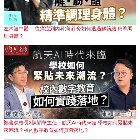
左常波中醫： 從痛症到內科病 針灸如何透過解筋結 精準調
理身體？
鄭俊傑校長X陳穎華主任：航天AI時代來臨 學校如何緊貼未
來潮流？校內數字教育如何實踐落地？