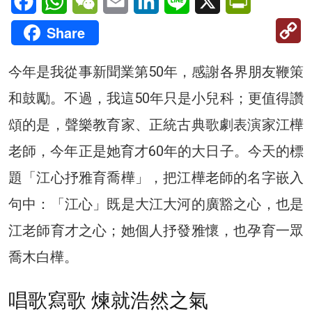
C
Share
Li
今年是我從事新聞業第50年，感謝各界朋友鞭策
和鼓勵。不過，我這50年只是小兒科；更值得讚
頌的是，聲樂教育家、正統古典歌劇表演家江樺
老師，今年正是她育才60年的大日子。今天的標
題「江心抒雅育喬樺」，把江樺老師的名字嵌入
句中：「江心」既是大江大河的廣豁之心，也是
江老師育才之心；她個人抒發雅懷，也孕育一眾
喬木白樺。
唱歌寫歌 煉就浩然之氣