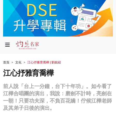
政局
教育
文化
財經
首頁
文化
江心抒雅育喬樺 | 劉銳紹
生活
江心抒雅育喬樺
健康
前人說「台上一分鐘，台下十年功」。如今看了
商業
江樺合唱團的演出，我說：磨劍不計時，亮劍在
一朝！只要功夫深，不負百花嬌！佇候江樺老師
科技
及其弟子日後的演出。
影片