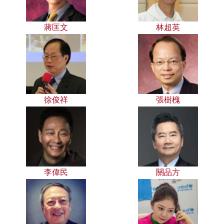
蔣匡文
林超英
徐俊祥
張樹槐
李偉民
關品方