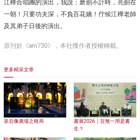
江樺合唱團的演出，我說：磨劍不計時，亮劍在
一朝！只要功夫深，不負百花嬌！佇候江樺老師
及其弟子日後的演出。
原刊於《am730》，本社獲作者授權轉載。
更多精采文章
皇后像廣場之格局
書展2026｜百無一用是書
生？