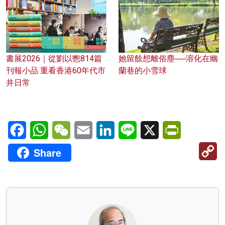
書展2026｜從劉以鬯814篇
她留餘想離俗塵──溶化在幽
刊報小品 重看香港60年代市
蘭巷的小雪球
井日常
Facebook
WhatsApp
WeChat
Email
LinkedIn
Line
X
PrintFriendl
C
Share
Li