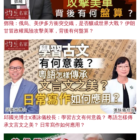
鄧飛：俄烏、美伊多方衝突交織，是否釀成世界大戰？ 伊朗
甘冒政權風險攻擊美軍，背後有何盤算？
邱國光博士x潘詠儀校長：學習古文有何意義？ 粵語怎樣傳
承文言文之美？ 日常寫作如何應用？