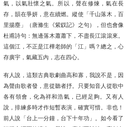
氣，以氣壯懷之氣。所以，聲在修煉，氣在長
存，韻在爭妍，意在續燃。縱使「千山落木，百
里揚塵」（唐滌生《紫釵記》之句），但也會像
杜甫詩句：無邊落木蕭蕭下，不盡長江滾滾來。
這個江，不正是江樺老師的「江」嗎？總之，心
存廣宇，氣藏五內，志在四心。
有人說，這類古典歌劇曲高和寡，我說不是，因
為聲由歌者發，意從聽者抒。只要知音人從歌中
各有領會，化為祥和浩氣，已經足夠。又有人
說，排練多時才作短暫表演，確實可惜。非也！
前人說「台上一分鐘，台下十年功」。如今看了