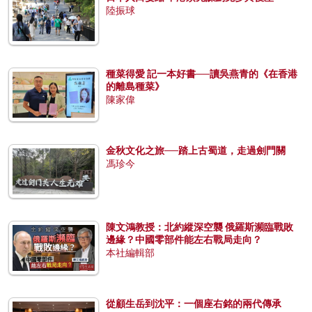
陸振球
種菜得愛 記一本好書──讀吳燕青的《在香港
的離島種菜》
陳家偉
金秋文化之旅──踏上古蜀道，走過劍門關
馮珍今
陳文鴻教授：北約縱深空襲 俄羅斯瀕臨戰敗
邊緣？中國零部件能左右戰局走向？
本社編輯部
從顧生岳到沈平：一個座右銘的兩代傳承