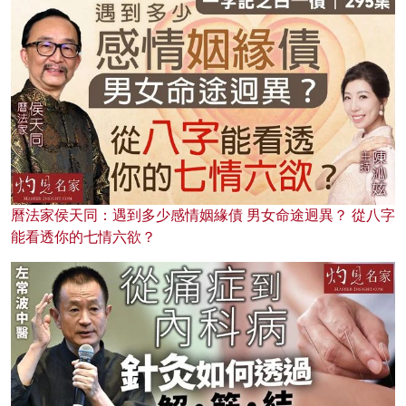
曆法家侯天同：遇到多少感情姻緣債 男女命途迥異？ 從八字
能看透你的七情六欲？