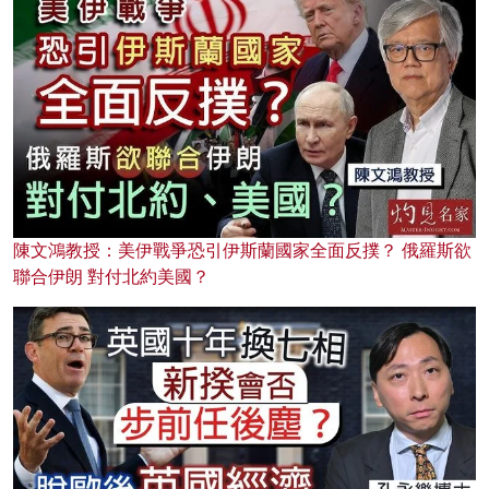
陳文鴻教授：美伊戰爭恐引伊斯蘭國家全面反撲？ 俄羅斯欲
聯合伊朗 對付北約美國？