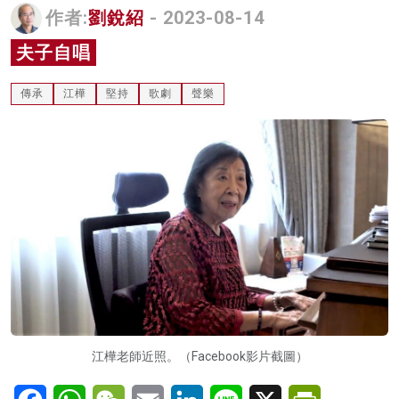
作者:
劉銳紹
- 2023-08-14
名家榜
夫子自唱
灼見活動
傳承
江樺
堅持
歌劇
聲樂
關於我們
江樺老師近照。（Facebook影片截圖）
Facebook
WhatsApp
WeChat
Email
LinkedIn
Line
X
PrintFriendl