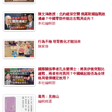
陳文鴻教授：北約縱深空襲 俄羅斯瀕臨戰敗
邊緣？中國零部件能左右戰局走向？
本社編輯部
行為不檢 培育教化才能治本
陳家偉
國際關係學者孔永樂博士：將美伊衝突類比
越戰，兩者有何異同？中國崛起能否為全球
格局發揮穩定效用？
本社編輯部
葛亮：見南山
編輯精選