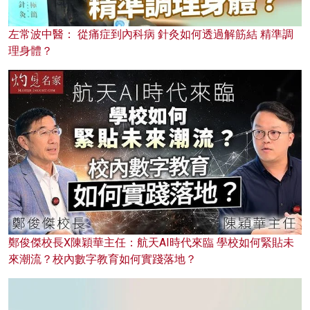
左常波中醫： 從痛症到內科病 針灸如何透過解筋結 精準調
理身體？
鄭俊傑校長X陳穎華主任：航天AI時代來臨 學校如何緊貼未
來潮流？校內數字教育如何實踐落地？