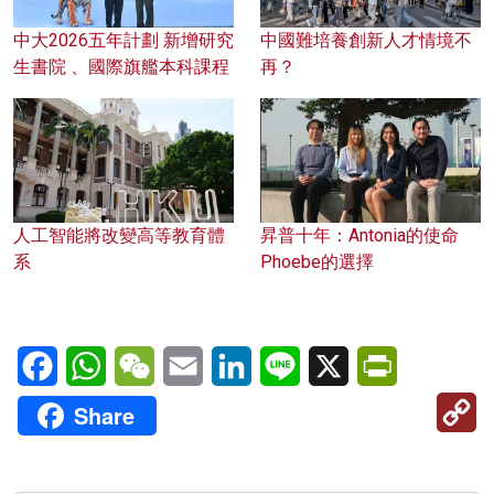
中大2026五年計劃 新增研究
中國難培養創新人才情境不
生書院 、國際旗艦本科課程
再？
人工智能將改變高等教育體
昇普十年：Antonia的使命
系
Phoebe的選擇
Facebook
WhatsApp
WeChat
Email
LinkedIn
Line
X
PrintFriendl
C
Share
Li