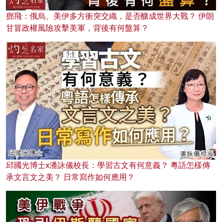
鄧飛：俄烏、美伊多方衝突交織，是否釀成世界大戰？ 伊朗
甘冒政權風險攻擊美軍，背後有何盤算？
邱國光博士x潘詠儀校長：學習古文有何意義？ 粵語怎樣傳
承文言文之美？ 日常寫作如何應用？