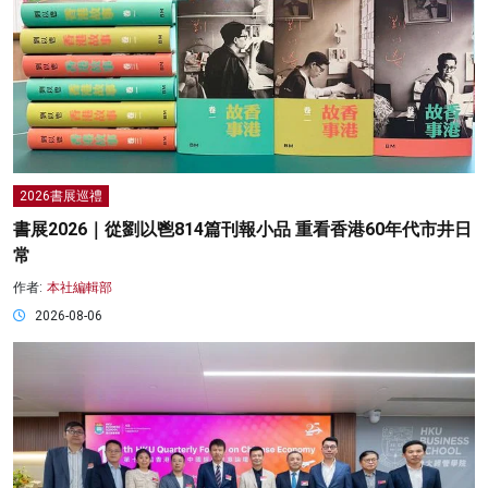
2026書展巡禮
書展2026｜從劉以鬯814篇刊報小品 重看香港60年代市井日
常
作者:
本社編輯部
2026-08-06