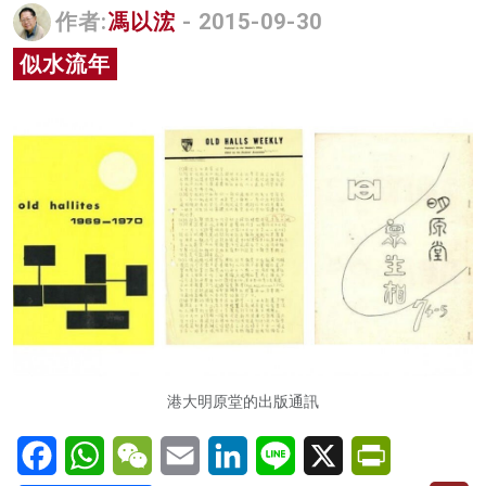
作者:
馮以浤
- 2015-09-30
名家榜
似水流年
灼見活動
關於我們
港大明原堂的出版通訊
Facebook
WhatsApp
WeChat
Email
LinkedIn
Line
X
PrintFriendl