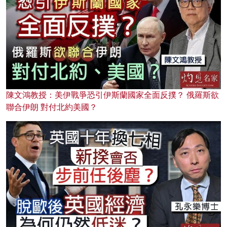
陳文鴻教授：美伊戰爭恐引伊斯蘭國家全面反撲？ 俄羅斯欲
聯合伊朗 對付北約美國？