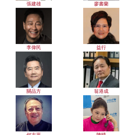
張建雄
廖書蘭
李偉民
益行
關品方
翁港成
何志平
陳晴