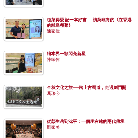
種菜得愛 記一本好書──讀吳燕青的《在香港
的離島種菜》
陳家偉
繪本界一顆閃亮新星
陳家偉
金秋文化之旅──踏上古蜀道，走過劍門關
馮珍今
從顧生岳到沈平：一個座右銘的兩代傳承
劉家美