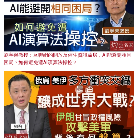
劉寧榮教授：互聯網的開放反催生資訊繭房，AI能避開相同
困局？如何避免遭AI演算法操控？