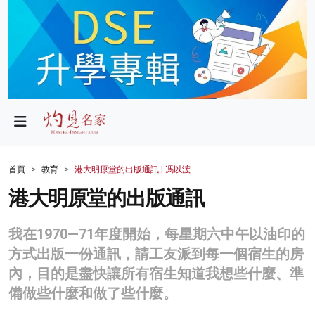
政局
教育
文化
財經
首頁
教育
港大明原堂的出版通訊 | 馮以浤
生活
港大明原堂的出版通訊
健康
我在1970—71年度開始，每星期六中午以油印的
商業
方式出版一份通訊，請工友派到每一個宿生的房
內，目的是盡快讓所有宿生知道我想些什麼、準
科技
備做些什麼和做了些什麼。
影片