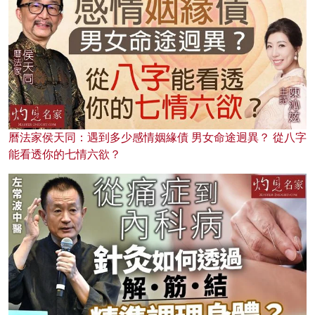
曆法家侯天同：遇到多少感情姻緣債 男女命途迥異？ 從八字
能看透你的七情六欲？