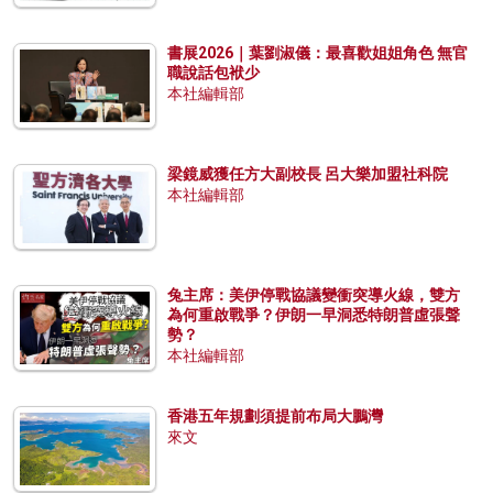
書展2026｜葉劉淑儀：最喜歡姐姐角色 無官
職說話包袱少
本社編輯部
梁鏡威獲任方大副校長 呂大樂加盟社科院
本社編輯部
兔主席：美伊停戰協議變衝突導火線，雙方
為何重啟戰爭？伊朗一早洞悉特朗普虛張聲
勢？
本社編輯部
香港五年規劃須提前布局大鵬灣
來文