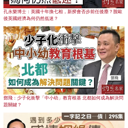
孔永樂博士：英國十年換七相，新揆會否步前任後塵？脫歐
後英國經濟為何仍然低迷？
鄧飛：少子化衝擊「中小幼」教育根基 北都如何成為解決問
題關鍵？