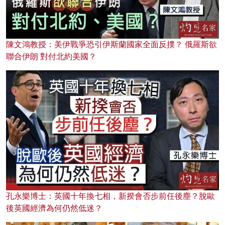
陳文鴻教授：美伊戰爭恐引伊斯蘭國家全面反撲？ 俄羅斯欲
聯合伊朗 對付北約美國？
孔永樂博士：英國十年換七相，新揆會否步前任後塵？脫歐
後英國經濟為何仍然低迷？