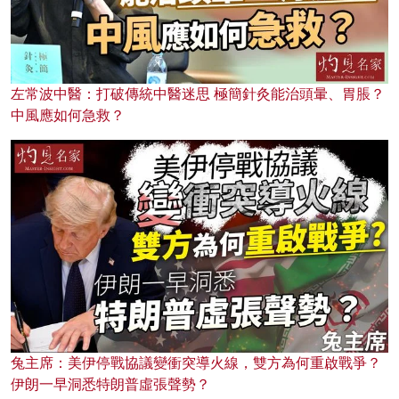
左常波中醫：打破傳統中醫迷思 極簡針灸能治頭暈、胃脹？
中風應如何急救？
兔主席：美伊停戰協議變衝突導火線，雙方為何重啟戰爭？
伊朗一早洞悉特朗普虛張聲勢？