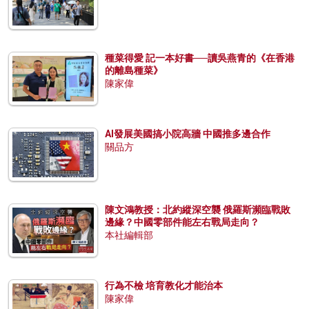
種菜得愛 記一本好書──讀吳燕青的《在香港
的離島種菜》
陳家偉
AI發展美國搞小院高牆 中國推多邊合作
關品方
陳文鴻教授：北約縱深空襲 俄羅斯瀕臨戰敗
邊緣？中國零部件能左右戰局走向？
本社編輯部
行為不檢 培育教化才能治本
陳家偉