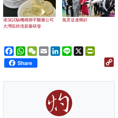
港深試驗機構聯手醫藥公司
風景這邊獨好
大灣區跨境新藥研發
Facebook
WhatsApp
WeChat
Email
LinkedIn
Line
X
PrintFriendl
C
Share
Li