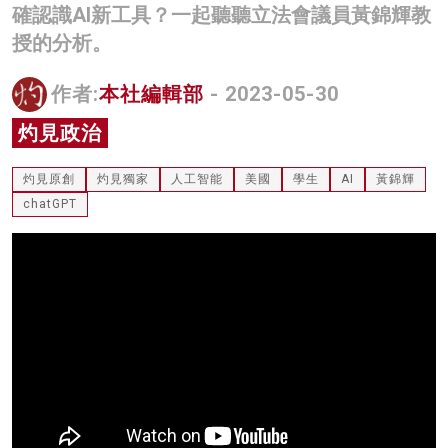
確認識AI新工具？一起聽聽立法會議員黃錦輝教
名家榜
授的分析。
灼見活動
作者:
本社編輯部
- 2023-05-30
關於我們
灼見政治
灼見原創
灼見獨家
人工智能
美國
學生
AI
黃錦輝
chatGPT