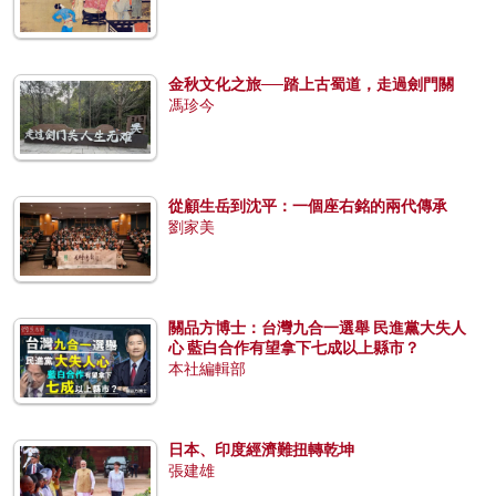
金秋文化之旅──踏上古蜀道，走過劍門關
馮珍今
從顧生岳到沈平：一個座右銘的兩代傳承
劉家美
關品方博士：台灣九合一選舉 民進黨大失人
心 藍白合作有望拿下七成以上縣市？
本社編輯部
日本、印度經濟難扭轉乾坤
張建雄