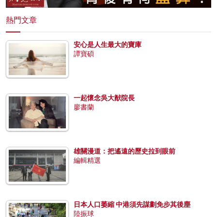
熱門文章
安心是人生最大的寶庫
譚寶碩
一起懷念吳大猷院長
廖書蘭
雄關漫道：把遙遠的歷史拉到眼前
編輯精選
日本人口萎縮 中港須先謀劃免步其後塵
陸振球