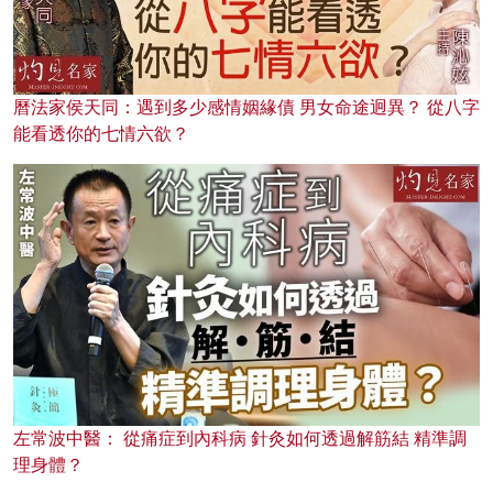
曆法家侯天同：遇到多少感情姻緣債 男女命途迥異？ 從八字
能看透你的七情六欲？
左常波中醫： 從痛症到內科病 針灸如何透過解筋結 精準調
理身體？