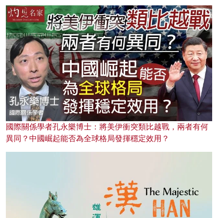
國際關係學者孔永樂博士：將美伊衝突類比越戰，兩者有何
異同？中國崛起能否為全球格局發揮穩定效用？