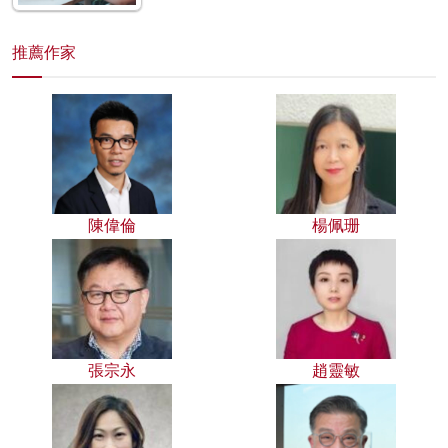
推薦作家
陳偉倫
楊佩珊
張宗永
趙靈敏