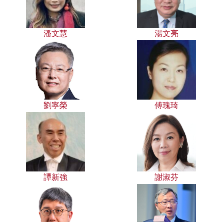
潘文慧
湯文亮
劉寧榮
傅瑰琦
譚新強
謝淑芬