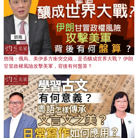
鄧飛：俄烏、美伊多方衝突交織，是否釀成世界大戰？ 伊朗
甘冒政權風險攻擊美軍，背後有何盤算？