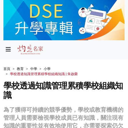
政局
教育
文化
財經
首頁
教育
中學
小學
學校透過知識管理累積學校組織知識 | 朱啟榮
生活
學校透過知識管理累積學校組織知
健康
識
商業
為了獲得可持續的競爭優勢，學校或教育機構的
科技
管理人員需要檢視學校成員已有知識，關注現有
影片
知識的重要性並有效地使用它，亦需要探索仍欠