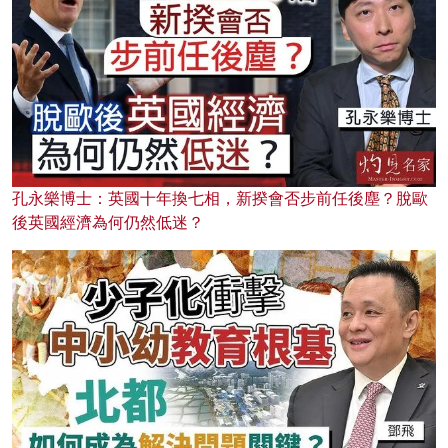
孔永樂博士：英國十年換七相，新揆會否步前任後塵？脫歐
後英國經濟為何仍然低迷？