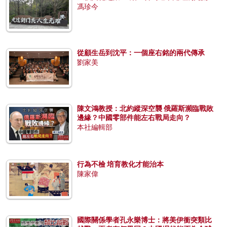
馮珍今
從顧生岳到沈平：一個座右銘的兩代傳承
劉家美
陳文鴻教授：北約縱深空襲 俄羅斯瀕臨戰敗
邊緣？中國零部件能左右戰局走向？
本社編輯部
行為不檢 培育教化才能治本
陳家偉
國際關係學者孔永樂博士：將美伊衝突類比