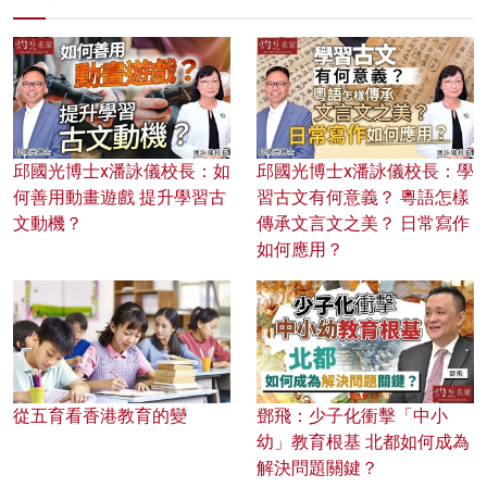
邱國光博士x潘詠儀校長：如
邱國光博士x潘詠儀校長：學
何善用動畫遊戲 提升學習古
習古文有何意義？ 粵語怎樣
文動機？
傳承文言文之美？ 日常寫作
如何應用？
從五育看香港教育的變
鄧飛：少子化衝擊「中小
幼」教育根基 北都如何成為
解決問題關鍵？