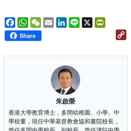
Facebook
WhatsApp
WeChat
Email
LinkedIn
Line
X
PrintFriendl
C
Share
Li
朱啟榮
香港大學教育博士，多間幼稚園、小學、中
學校董，現任中華基督教會協和書院校長，
曾任多間中學校長、副校長。曾任津貼中學