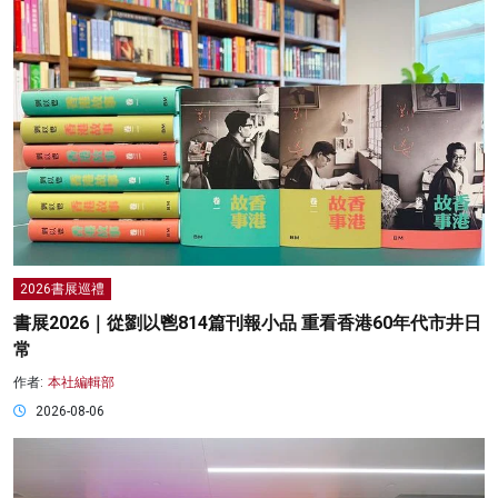
2026書展巡禮
書展2026｜從劉以鬯814篇刊報小品 重看香港60年代市井日
常
作者:
本社編輯部
2026-08-06