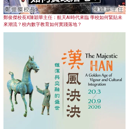
鄭俊傑校長X陳穎華主任：航天AI時代來臨 學校如何緊貼未
來潮流？校內數字教育如何實踐落地？