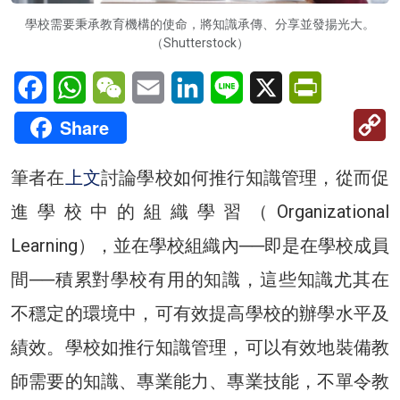
學校需要秉承教育機構的使命，將知識承傳、分享並發揚光大。
（Shutterstock）
Facebook
WhatsApp
WeChat
Email
LinkedIn
Line
X
PrintFriendl
C
Share
Li
筆者在
上文
討論學校如何推行知識管理，從而促
進學校中的組織學習（Organizational
Learning），並在學校組織內──即是在學校成員
間──積累對學校有用的知識，這些知識尤其在
不穩定的環境中，可有效提高學校的辦學水平及
績效。學校如推行知識管理，可以有效地裝備教
師需要的知識、專業能力、專業技能，不單令教