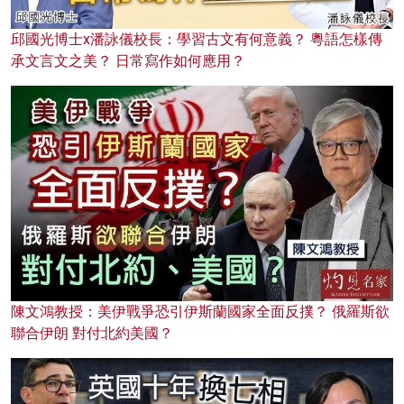
邱國光博士x潘詠儀校長：學習古文有何意義？ 粵語怎樣傳
承文言文之美？ 日常寫作如何應用？
陳文鴻教授：美伊戰爭恐引伊斯蘭國家全面反撲？ 俄羅斯欲
聯合伊朗 對付北約美國？