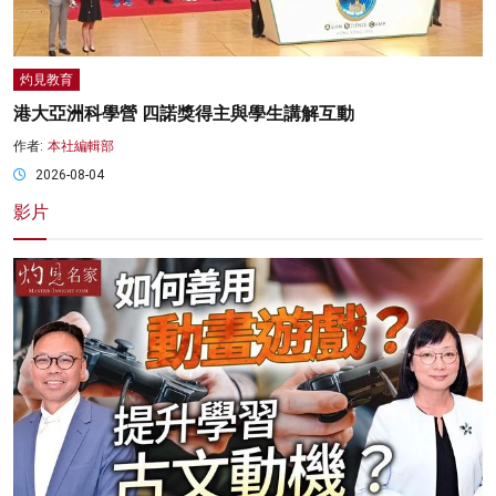
灼見教育
港大亞洲科學營 四諾獎得主與學生講解互動
作者:
本社編輯部
2026-08-04
影片