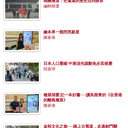
雄關漫道：把遙遠的歷史拉到眼前
編輯精選
繪本界一顆閃亮新星
陳家偉
日本人口萎縮 中港須先謀劃免步其後塵
陸振球
種菜得愛 記一本好書──讀吳燕青的《在香港
的離島種菜》
陳家偉
金秋文化之旅──踏上古蜀道，走過劍門關