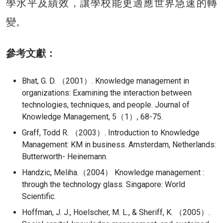
學水平及績效，讓學校能更適應世界急速的轉
變。
參考文獻：
Bhat, G. D. （2001）. Knowledge management in
organizations: Examining the interaction between
technologies, techniques, and people. Journal of
Knowledge Management, 5（1）, 68-75.
Graff, Todd R. （2003）. Introduction to Knowledge
Management: KM in business. Amsterdam, Netherlands:
Butterworth- Heinemann.
Handzic, Meliha.（2004） Knowledge management :
through the technology glass. Singapore: World
Scientific.
Hoffman, J. J., Hoelscher, M. L., & Sheriff, K. （2005）.