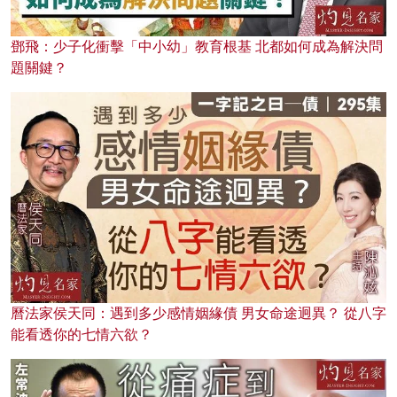
鄧飛：少子化衝擊「中小幼」教育根基 北都如何成為解決問
題關鍵？
曆法家侯天同：遇到多少感情姻緣債 男女命途迥異？ 從八字
能看透你的七情六欲？