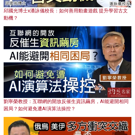
邱國光博士x潘詠儀校長：如何善用動畫遊戲 提升學習古文
動機？
劉寧榮教授：互聯網的開放反催生資訊繭房，AI能避開相同
困局？如何避免遭AI演算法操控？