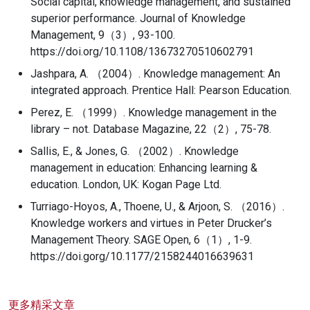
Social capital, knowledge management, and sustained
superior performance. Journal of Knowledge
Management, 9（3）, 93-100.
https://doi.org/10.1108/13673270510602791
Jashpara, A. （2004）. Knowledge management: An
integrated approach. Prentice Hall: Pearson Education.
Perez, E. （1999）. Knowledge management in the
library – not. Database Magazine, 22（2）, 75-78.
Sallis, E., & Jones, G. （2002）. Knowledge
management in education: Enhancing learning &
education. London, UK: Kogan Page Ltd.
Turriago-Hoyos, A., Thoene, U., & Arjoon, S. （2016）.
Knowledge workers and virtues in Peter Drucker’s
Management Theory. SAGE Open, 6（1）, 1-9.
https://doi.gorg/10.1177/2158244016639631
更多精采文章