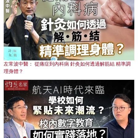
左常波中醫： 從痛症到內科病 針灸如何透過解筋結 精準調
理身體？