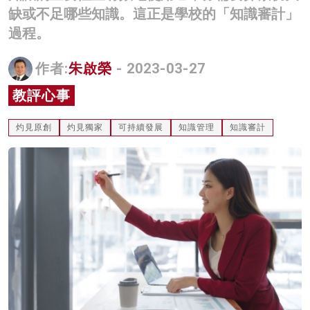
缺或不足哪些知識。這正是學校的「知識審計」
名家榜
過程。
灼見活動
作者:
朱啟榮
- 2023-03-27
關於我們
教評心事
灼見原創
灼見獨家
可持續發展
知識管理
知識審計