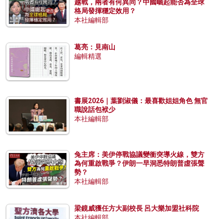
越戰，兩者有何異同？中國崛起能否為全球
格局發揮穩定效用？
本社編輯部
葛亮：見南山
編輯精選
書展2026｜葉劉淑儀：最喜歡姐姐角色 無官
職說話包袱少
本社編輯部
兔主席：美伊停戰協議變衝突導火線，雙方
為何重啟戰爭？伊朗一早洞悉特朗普虛張聲
勢？
本社編輯部
梁鏡威獲任方大副校長 呂大樂加盟社科院
本社編輯部