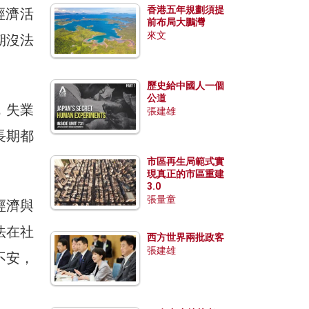
香港五年規劃須提
經濟活
前布局大鵬灣
來文
期沒法
歷史給中國人一個
公道
，失業
張建雄
長期都
市區再生局範式實
現真正的市區重建
3.0
張量童
經濟與
法在社
西方世界兩批政客
張建雄
不安，