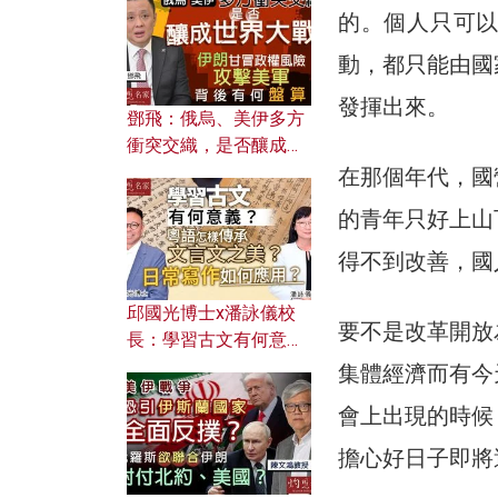
何避免遭AI演算法操
的。個人只可
控？
動，都只能由國
發揮出來。
鄧飛：俄烏、美伊多方
衝突交織，是否釀成世
界大戰？ 伊朗甘冒政權
在那個年代，國
風險攻擊美軍，背後有
的青年只好上山
何盤算？
得不到改善，國
邱國光博士x潘詠儀校
要不是改革開放
長：學習古文有何意
義？ 粵語怎樣傳承文言
集體經濟而有今
文之美？ 日常寫作如何
會上出現的時候
應用？
擔心好日子即將