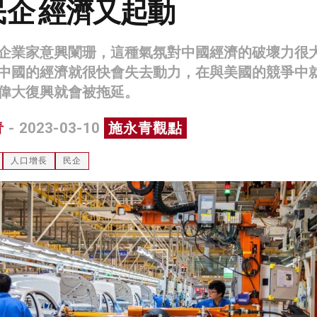
企 經濟又起動
企業家意興闌珊，這種氣氛對中國經濟的破壞力很
中國的經濟就很快會失去動力，在與美國的競爭中
偉大復興就會被拖延。
青
- 2023-03-10
施永青觀點
人口增長
民企