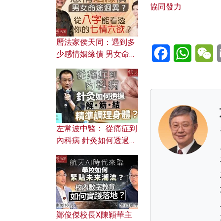
協同發力
曆法家侯天同：遇到多
Facebook
WhatsA
W
少感情姻緣債 男女命途
迥異？ 從八字能看透你
的七情六欲？
左常波中醫： 從痛症到
內科病 針灸如何透過解
筋結 精準調理身體？
鄭俊傑校長X陳穎華主