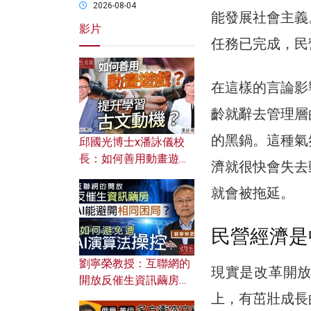
2026-08-04
能發展社會主義
影片
任務已完成，民
在這樣的言論影
齡就辭去管理層
的黑鍋。這種氣
邱國光博士x潘詠儀校
長：如何善用動畫遊戲
濟就很快會失去
提升學習古文動機？
就會被拖延。
民營經濟是
劉寧榮教授：互聯網的
現實是改革開
開放反催生資訊繭房，
上，有茁壯成長
AI能避開相同困局？如