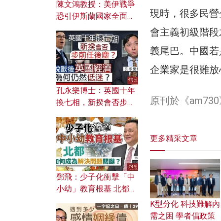
陳文鴻教授：美伊戰爭
現時，很多民營
恐引伊斯蘭國家全面反
撲？ 俄羅斯欲聯合伊朗
會主義初級階段
對付北約美國？
義尾巴。中國若
企業家是很難放
孔永樂博士：英國十年
原刊於《am7
換七相，新揆會否步前
任後塵？脫歐後英國經
濟為何仍然低迷？
更多精采文章
鄧飛：少子化衝擊「中
小幼」教育根基 北都如
何成為解決問題關鍵？
K型分化 科技難解內
需之困 學者倡政策