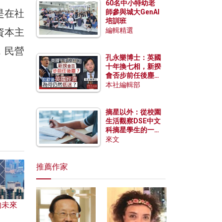
60名中小特幼老
是在社
師參與城大GenAI
培訓班
資本主
編輯精選
，民營
孔永樂博士：英國
十年換七相，新揆
會否步前任後塵？
脫歐後英國經濟為
本社編輯部
何仍然低迷？
摘星以外：從校園
生活觀察DSE中文
科摘星學生的一點
特質
來文
推薦作家
的未來