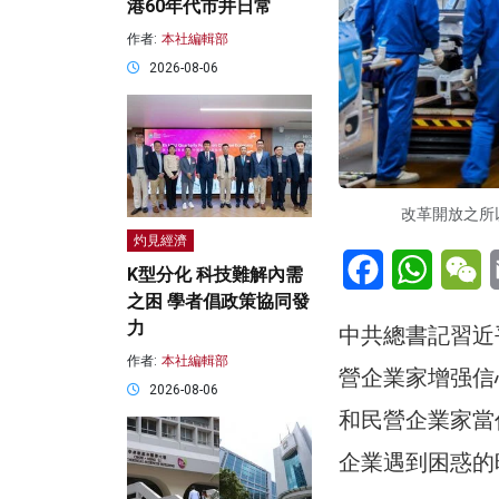
港60年代市井日常
作者:
本社編輯部
2026-08-06
改革開放之所以
灼見經濟
Facebook
WhatsA
W
K型分化 科技難解內需
之困 學者倡政策協同發
力
中共總書記習近
作者:
本社編輯部
營企業家增强信
2026-08-06
和民營企業家當
企業遇到困惑的