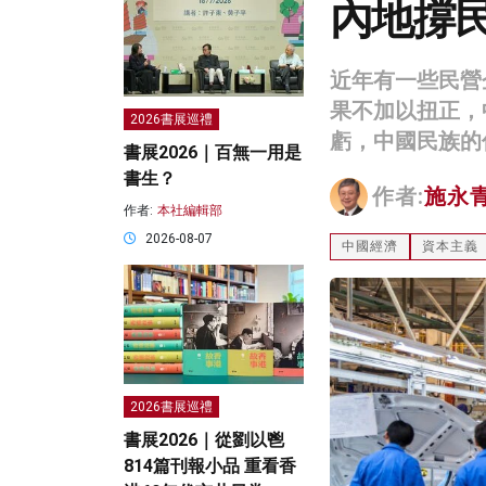
內地撐民
近年有一些民營
果不加以扭正，
2026書展巡禮
虧，中國民族的
書展2026｜百無一用是
書生？
作者:
施永
作者:
本社編輯部
2026-08-07
中國經濟
資本主義
2026書展巡禮
書展2026｜從劉以鬯
814篇刊報小品 重看香