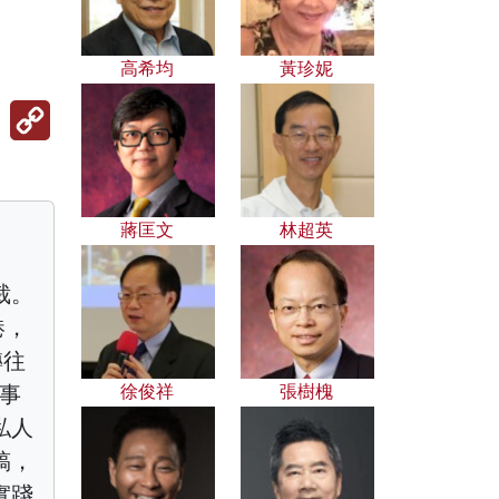
高希均
黃珍妮
Copy
Link
蔣匡文
林超英
裁。
港，
轉往
從事
徐俊祥
張樹槐
私人
稿，
實踐