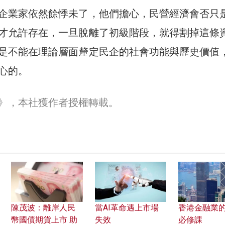
企業家依然餘悸未了，他們擔心，民營經濟會否只
才允許存在，一旦脫離了初級階段，就得割掉這條
是不能在理論層面釐定民企的社會功能與歷史價值
心的。
30》，本社獲作者授權轉載。
陳茂波：離岸人民
當AI革命遇上市場
香港金融業
幣國債期貨上市 助
失效
必修課