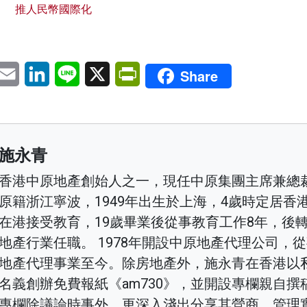
推人民幣國際化
pp
eChat
Email
LinkedIn
Line
X
PrintFriendly
Share
施永青
香港中原地產創始人之一，現任中原集團主席兼總
原籍浙江寧波，1949年出生於上海，4歲時定居香
在港接受教育，19歲畢業後從事教育工作8年，後
地產行業任職。 1978年開設中原地產代理公司，
地產代理事業至今。除房地產外，施永青在香港以
名義創辦免費報紙《am730》，並開設專欄親自撰
專欄除議論時事外，更深入淺出分享其營商、管理