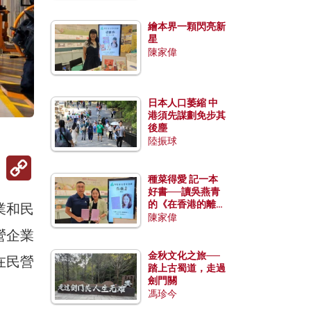
繪本界一顆閃亮新
星
陳家偉
日本人口萎縮 中
港須先謀劃免步其
後塵
陸振球
Copy
Link
種菜得愛 記一本
好書──讀吳燕青
的《在香港的離島
業和民
種菜》
陳家偉
營企業
金秋文化之旅──
在民營
踏上古蜀道，走過
劍門關
馮珍今