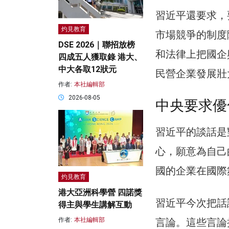
習近平還要求，
灼見教育
市場競爭的制度
DSE 2026｜聯招放榜
和法律上把國企
四成五人獲取錄 港大、
中大各取12狀元
民營企業發展壯
作者:
本社編輯部
2026-08-05
中央要求優
習近平的談話是
心，願意為自己
國的企業在國際
灼見教育
港大亞洲科學營 四諾獎
習近平今次把話
得主與學生講解互動
言論。這些言論
作者:
本社編輯部