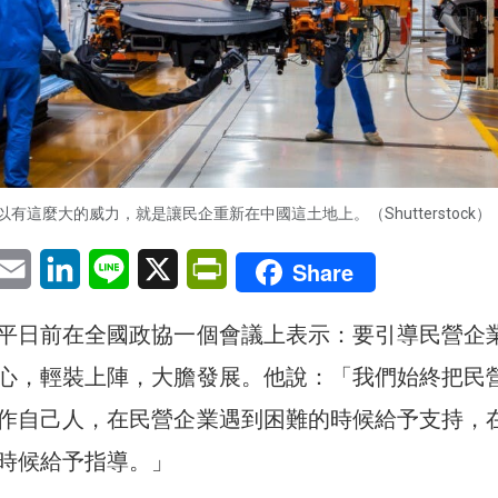
有這麼大的威力，就是讓民企重新在中國這土地上。（Shutterstock）
pp
eChat
Email
LinkedIn
Line
X
PrintFriendly
Share
平日前在全國政協一個會議上表示：要引導民營企
心，輕裝上陣，大膽發展。他說：「我們始終把民
作自己人，在民營企業遇到困難的時候給予支持，
時候給予指導。」