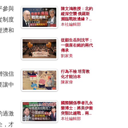
平參與
陳文鴻教授：北約
縱深空襲 俄羅斯
從制度
瀕臨戰敗邊緣？中
國零部件能左右戰
本社編輯部
經濟和
局走向？
從顧生岳到沈平：
一個座右銘的兩代
傳承
劉家美
行為不檢 培育教
增強信
化才能治本
陳家偉
要讓中
國際關係學者孔永
樂博士：將美伊衝
的過激
突類比越戰，兩者
有何異同？中國崛
本社編輯部
企，才
起能否為全球格局