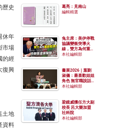
發揮穩定效用？
的歷史
葛亮：見南山
編輯精選
退休年
兔主席：美伊停戰
協議變衝突導火
斷市場
線，雙方為何重啟
戰爭？伊朗一早洞
本社編輯部
國的經
悉特朗普虛張聲
勢？
大復興
書展2026｜葉劉
淑儀：最喜歡姐姐
角色 無官職說話
包袱少
本社編輯部
梁鏡威獲任方大副
校長 呂大樂加盟
這土地
社科院
本社編輯部
產資料