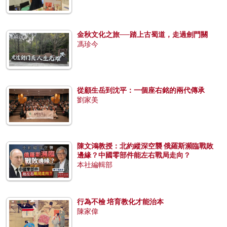
金秋文化之旅──踏上古蜀道，走過劍門關
馮珍今
從顧生岳到沈平：一個座右銘的兩代傳承
劉家美
陳文鴻教授：北約縱深空襲 俄羅斯瀕臨戰敗
邊緣？中國零部件能左右戰局走向？
本社編輯部
行為不檢 培育教化才能治本
陳家偉