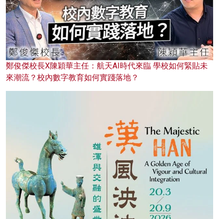
鄭俊傑校長X陳穎華主任：航天AI時代來臨 學校如何緊貼未
來潮流？校內數字教育如何實踐落地？