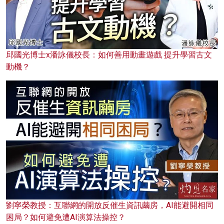
邱國光博士x潘詠儀校長：如何善用動畫遊戲 提升學習古文
動機？
劉寧榮教授：互聯網的開放反催生資訊繭房，AI能避開相同
困局？如何避免遭AI演算法操控？