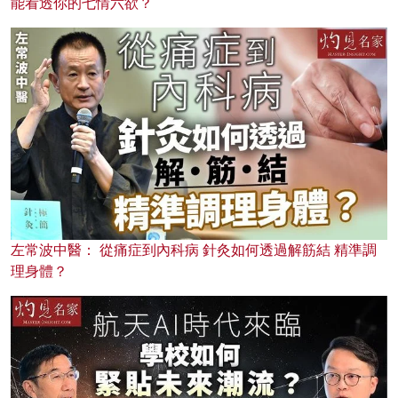
能看透你的七情六欲？
左常波中醫： 從痛症到內科病 針灸如何透過解筋結 精準調
理身體？