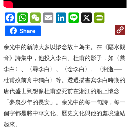
Facebook
WhatsApp
WeChat
Email
LinkedIn
Line
X
PrintFriendl
C
Share
Li
余光中的新詩大多以懷念故土為主。在《隔水觀
音》詩集中，他投入李白、杜甫的影子，如〈戲
李白〉、〈尋李白〉、〈念李白〉、〈湘逝──
杜甫歿前舟中獨白〉等。透過描書寫李白時期的
唐代盛世到想像杜甫臨死前在湘江的船上懷念
「夢裏少年的長安」。余光中的每一句詩，每一
個字都是將中華文化、歷史文化與他的處境連結
起來。