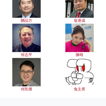
關品方
翁港成
何志平
陳晴
何民傑
兔主席