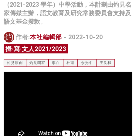
（2021-2023 學年）中學活動，本計劃由灼見名
名家榜
家傳媒主辦，語文教育及研究常務委員會支持及
灼見活動
語文基金撥款。
關於我們
作者:
本社編輯部
- 2022-10-20
攝·寫·文人2021/2023
灼見原創
灼見獨家
李白
杜甫
余光中
王良和