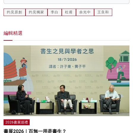
灼見原創
灼見獨家
李白
杜甫
余光中
王良和
編輯精選
2026書展巡禮
書展2026｜百無一用是書生？