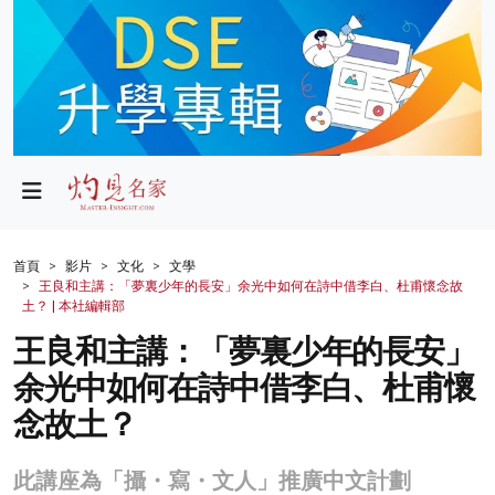
政局
教育
文化
財經
首頁
影片
文化
文學
王良和主講：「夢裏少年的長安」余光中如何在詩中借李白、杜甫懷念故
生活
土？ | 本社編輯部
王良和主講：「夢裏少年的長安」
健康
余光中如何在詩中借李白、杜甫懷
商業
念故土？
科技
此講座為「攝・寫・文人」推廣中文計劃
影片