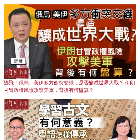
鄧飛：俄烏、美伊多方衝突交織，是否釀成世界大戰？ 伊朗
甘冒政權風險攻擊美軍，背後有何盤算？