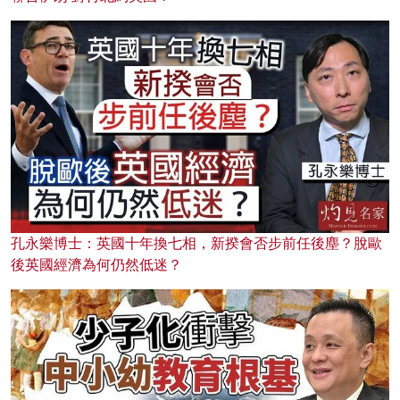
孔永樂博士：英國十年換七相，新揆會否步前任後塵？脫歐
後英國經濟為何仍然低迷？