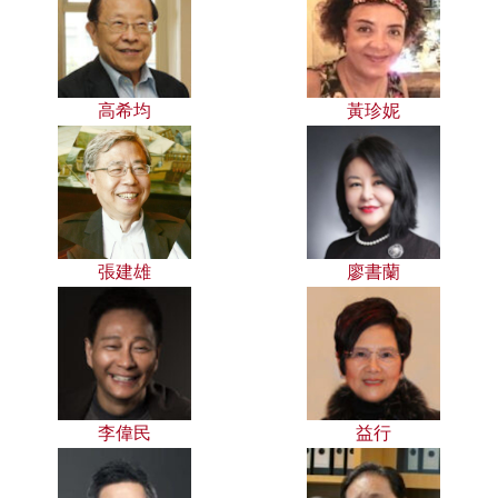
高希均
黃珍妮
張建雄
廖書蘭
李偉民
益行