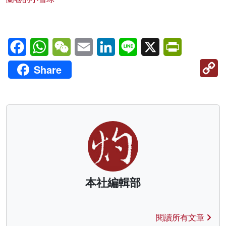
Facebook
WhatsApp
WeChat
Email
LinkedIn
Line
X
PrintFriendl
C
Share
Li
本社編輯部
閱讀所有文章