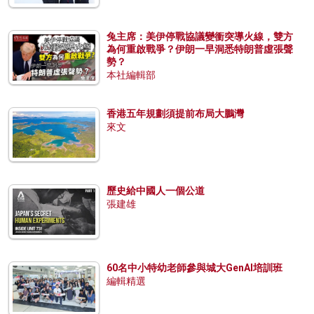
兔主席：美伊停戰協議變衝突導火線，雙方
為何重啟戰爭？伊朗一早洞悉特朗普虛張聲
勢？
本社編輯部
香港五年規劃須提前布局大鵬灣
來文
歷史給中國人一個公道
張建雄
60名中小特幼老師參與城大GenAI培訓班
編輯精選