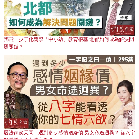
鄧飛：少子化衝擊「中小幼」教育根基 北都如何成為解決問
題關鍵？
曆法家侯天同：遇到多少感情姻緣債 男女命途迥異？ 從八字