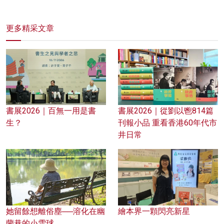
更多精采文章
書展2026｜百無一用是書
書展2026｜從劉以鬯814篇
生？
刊報小品 重看香港60年代市
井日常
她留餘想離俗塵──溶化在幽
繪本界一顆閃亮新星
蘭巷的小雪球