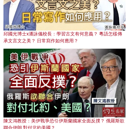
邱國光博士x潘詠儀校長：學習古文有何意義？ 粵語怎樣傳
承文言文之美？ 日常寫作如何應用？
陳文鴻教授：美伊戰爭恐引伊斯蘭國家全面反撲？ 俄羅斯欲
聯合伊朗 對付北約美國？