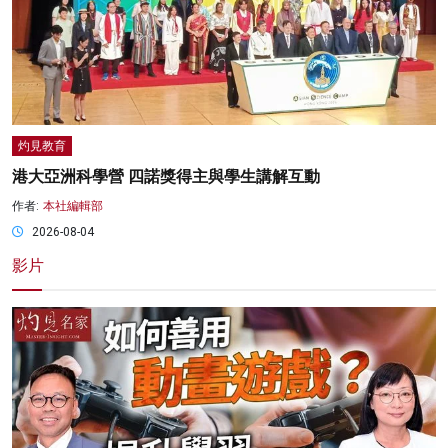
灼見教育
港大亞洲科學營 四諾獎得主與學生講解互動
作者:
本社編輯部
2026-08-04
影片