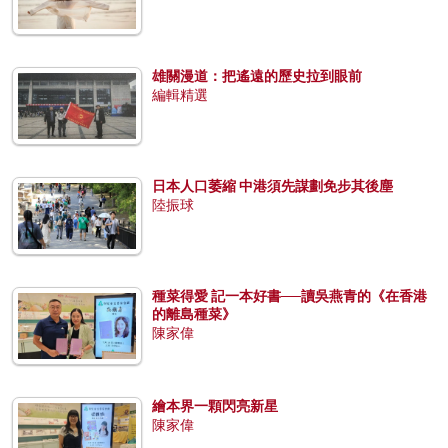
雄關漫道：把遙遠的歷史拉到眼前
編輯精選
日本人口萎縮 中港須先謀劃免步其後塵
陸振球
種菜得愛 記一本好書──讀吳燕青的《在香港
的離島種菜》
陳家偉
繪本界一顆閃亮新星
陳家偉