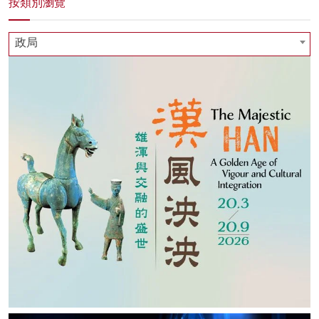
按類別瀏覽
政局