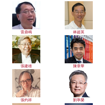
雷鼎鳴
林超英
張建雄
陳章華
張灼祥
劉寧榮