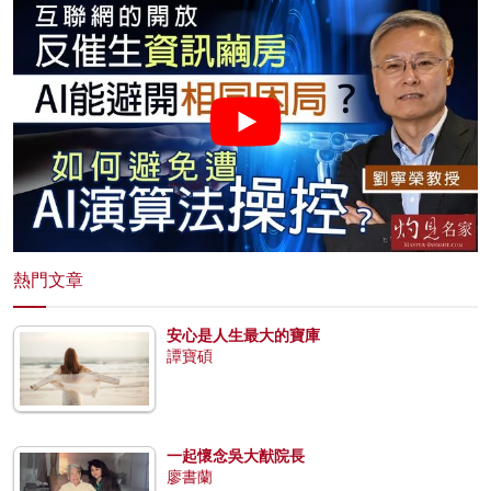
熱門文章
安心是人生最大的寶庫
譚寶碩
一起懷念吳大猷院長
廖書蘭