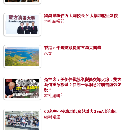
梁鏡威獲任方大副校長 呂大樂加盟社科院
本社編輯部
香港五年規劃須提前布局大鵬灣
來文
兔主席：美伊停戰協議變衝突導火線，雙方
為何重啟戰爭？伊朗一早洞悉特朗普虛張聲
勢？
本社編輯部
60名中小特幼老師參與城大GenAI培訓班
編輯精選