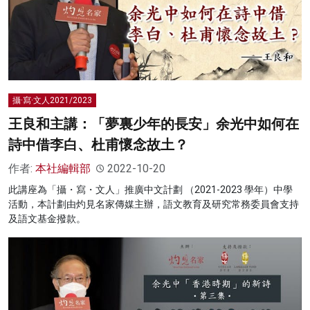
攝·寫·文人2021/2023
王良和主講：「夢裏少年的長安」余光中如何在
詩中借李白、杜甫懷念故土？
作者:
本社編輯部
2022-10-20
此講座為「攝・寫・文人」推廣中文計劃 （2021-2023 學年）中學
活動，本計劃由灼見名家傳媒主辦，語文教育及研究常務委員會支持
及語文基金撥款。