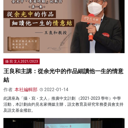
攝·寫·文人2021/2023
王良和主講：從余光中的作品細讀他一生的情意
結
作者:
本社編輯部
2022-01-14
此講座為「攝・寫・文人」推廣中文計劃 （2021-2023 學年）中學
活動，本計劃由灼見名家傳媒主辦，語文教育及研究常務委員會支持
及語文基金撥款。