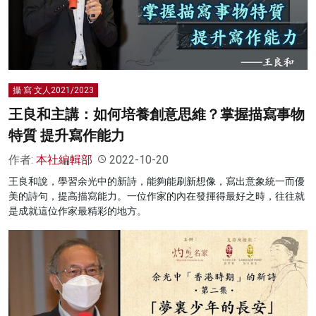
名家榜
灼見活動
關於我們
攝·寫·文人2021/2023
王良和主講：如何培養創意思維？掌握描寫事物
特質 提升寫作能力
作者:
本社編輯部
2022-10-20
王良和說，學習余光中的新詩，能夠能刷新想像，寫出意象統一而優
美的詩句，提高描寫能力。一位作家的內在發揮得最好之時，往往就
是成就這位作家最精彩的地方。