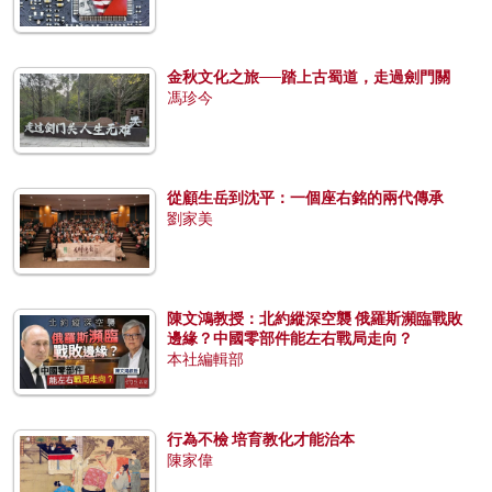
金秋文化之旅──踏上古蜀道，走過劍門關
馮珍今
從顧生岳到沈平：一個座右銘的兩代傳承
劉家美
陳文鴻教授：北約縱深空襲 俄羅斯瀕臨戰敗
邊緣？中國零部件能左右戰局走向？
本社編輯部
行為不檢 培育教化才能治本
陳家偉