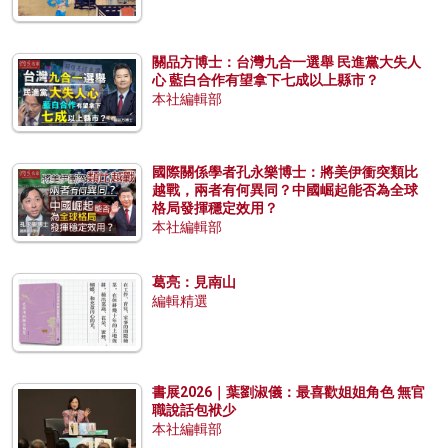
關品方博士：台灣九合一選舉 民進黨大失人
心 藍白合作有望拿下七成以上縣市？
本社編輯部
國際關係學者孔永樂博士：將美伊衝突類比
越戰，兩者有何異同？中國崛起能否為全球
格局發揮穩定效用？
本社編輯部
葛亮：見南山
編輯精選
書展2026｜葉劉淑儀：最喜歡姐姐角色 無官
職說話包袱少
本社編輯部