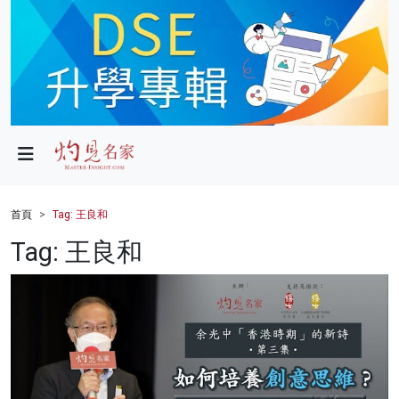
政局
教育
文化
財經
首頁
Tag: 王良和
生活
Tag: 王良和
健康
商業
科技
影片