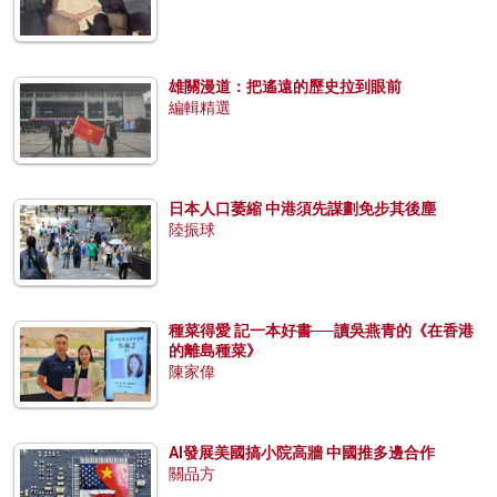
雄關漫道：把遙遠的歷史拉到眼前
編輯精選
日本人口萎縮 中港須先謀劃免步其後塵
陸振球
種菜得愛 記一本好書──讀吳燕青的《在香港
的離島種菜》
陳家偉
AI發展美國搞小院高牆 中國推多邊合作
關品方