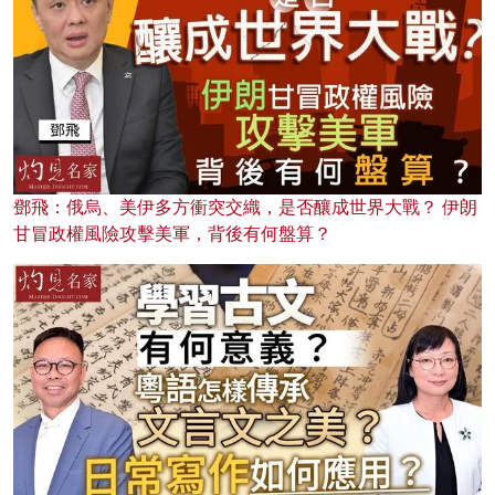
鄧飛：俄烏、美伊多方衝突交織，是否釀成世界大戰？ 伊朗
甘冒政權風險攻擊美軍，背後有何盤算？