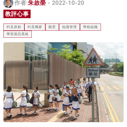
作者:
朱啟榮
- 2022-10-20
名家榜
教評心事
灼見活動
灼見原創
灼見獨家
願景
知識管理
學校組織
關於我們
學習資訊系統