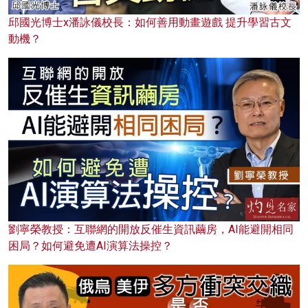
邱國光博士x潘詠儀校長：如何善用動畫遊戲 提升學習古文
動機？
劉寧榮教授：互聯網的開放反催生資訊繭房，AI能避開相同
困局？如何避免遭AI演算法操控？