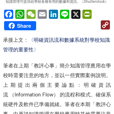
知識管理可提供給學校各種有用的數據和資訊。（Shutterstock）
Facebook
WhatsApp
WeChat
Email
LinkedIn
Line
X
PrintFriendl
C
Share
Li
承接上文：
〈明確資訊流和數據系統對學校知識
管理的重要性〉
筆者在上期「教評心事」簡介知識管理應用在學
校時需要注意的地方，並以一些實際案例說明。
上期提出兩個主要論點：明確資訊
流 （Information Flow） 的流程和模式、確保系
統硬件及軟件已準備就緒。筆者在本期「教評心