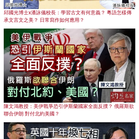
邱國光博士x潘詠儀校長：學習古文有何意義？ 粵語怎樣傳
承文言文之美？ 日常寫作如何應用？
陳文鴻教授：美伊戰爭恐引伊斯蘭國家全面反撲？ 俄羅斯欲
聯合伊朗 對付北約美國？