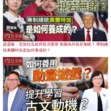
趙靈敏：尼加拉瓜政府取消選舉 美國為何視若無睹？ 專制總
統奧爾特加是如何養成的？