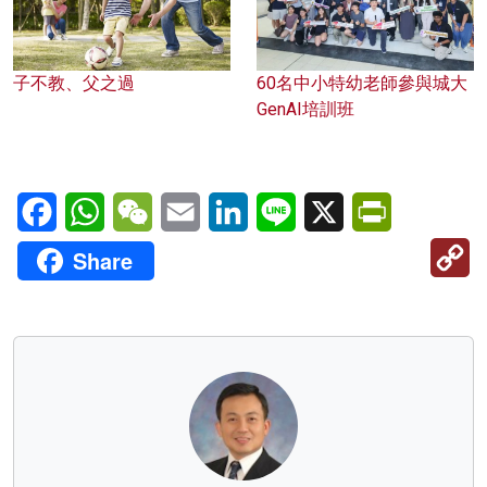
子不教、父之過
60名中小特幼老師參與城大
GenAI培訓班
Facebook
WhatsApp
WeChat
Email
LinkedIn
Line
X
PrintFriendl
C
Share
Li