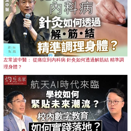
左常波中醫： 從痛症到內科病 針灸如何透過解筋結 精準調
理身體？