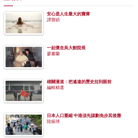
安心是人生最大的寶庫
譚寶碩
一起懷念吳大猷院長
廖書蘭
雄關漫道：把遙遠的歷史拉到眼前
編輯精選
日本人口萎縮 中港須先謀劃免步其後塵
陸振球