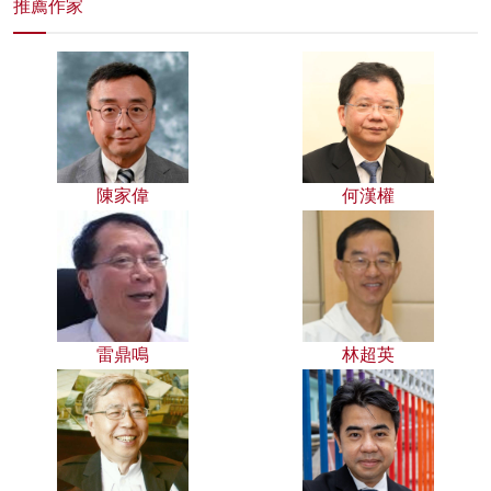
推薦作家
陳家偉
何漢權
雷鼎鳴
林超英