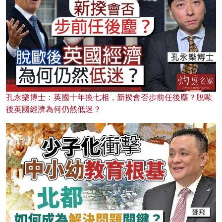
孔永樂博士：英國十年換七相，新揆會否步前任後塵？脫歐
後英國經濟為何仍然低迷？