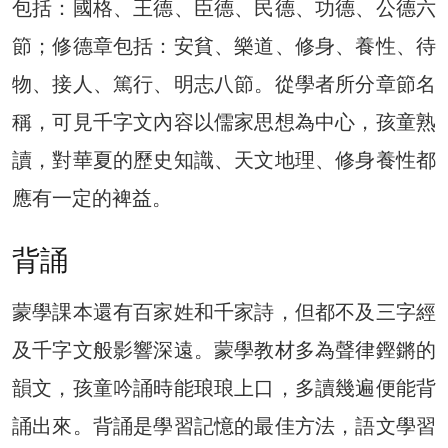
包括：國格、王德、臣德、民德、功德、公德六
節；修德章包括：安貧、樂道、修身、養性、待
物、接人、篤行、明志八節。從學者所分章節名
稱，可見千字文內容以儒家思想為中心，孩童熟
讀，對華夏的歷史知識、天文地理、修身養性都
應有一定的裨益。
背誦
蒙學課本還有百家姓和千家詩，但都不及三字經
及千字文般影響深遠。蒙學教材多為聲律鏗鏘的
韻文，孩童吟誦時能琅琅上口，多讀幾遍便能背
誦出來。背誦是學習記憶的最佳方法，語文學習