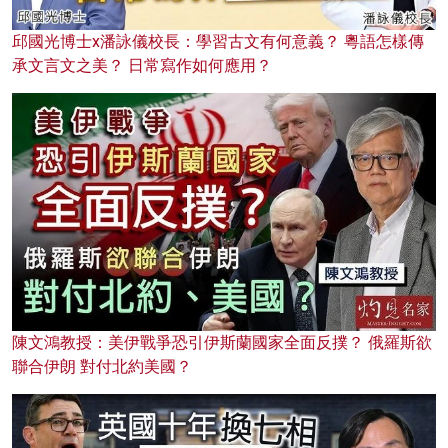
邱國光博士x潘詠儀校長：學習古文有何意義？ 粵語怎樣傳
承文言文之美？ 日常寫作如何應用？
陳文鴻教授：美伊戰爭恐引伊斯蘭國家全面反撲？ 俄羅斯欲
聯合伊朗 對付北約美國？