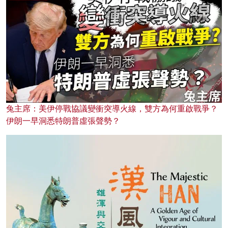
兔主席：美伊停戰協議變衝突導火線，雙方為何重啟戰爭？
伊朗一早洞悉特朗普虛張聲勢？