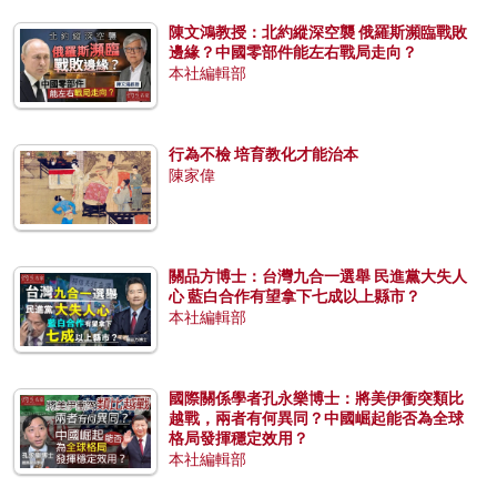
陳文鴻教授：北約縱深空襲 俄羅斯瀕臨戰敗
邊緣？中國零部件能左右戰局走向？
本社編輯部
行為不檢 培育教化才能治本
陳家偉
關品方博士：台灣九合一選舉 民進黨大失人
心 藍白合作有望拿下七成以上縣市？
本社編輯部
國際關係學者孔永樂博士：將美伊衝突類比
越戰，兩者有何異同？中國崛起能否為全球
格局發揮穩定效用？
本社編輯部