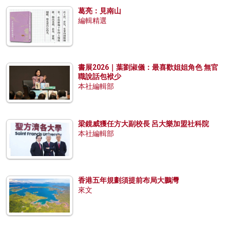
葛亮：見南山
編輯精選
書展2026｜葉劉淑儀：最喜歡姐姐角色 無官
職說話包袱少
本社編輯部
梁鏡威獲任方大副校長 呂大樂加盟社科院
本社編輯部
香港五年規劃須提前布局大鵬灣
來文