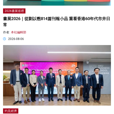
2026書展巡禮
書展2026｜從劉以鬯814篇刊報小品 重看香港60年代市井日
常
作者:
本社編輯部
2026-08-06
灼見經濟