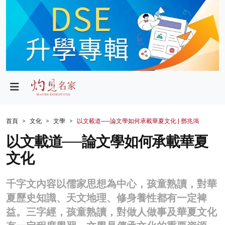
政局
教育
文化
財經
首頁
文化
文學
以文載道──論文學如何承載華夏文化 | 鄧兆鴻
生活
以文載道──論文學如何承載華夏
文化
健康
商業
千字文內容以儒家思想為中心，孩童熟讀，對華
夏歷史知識、天文地理、修身養性都有一定裨
科技
益。三字經，孩童熟讀，對做人做事及華夏文化
影片