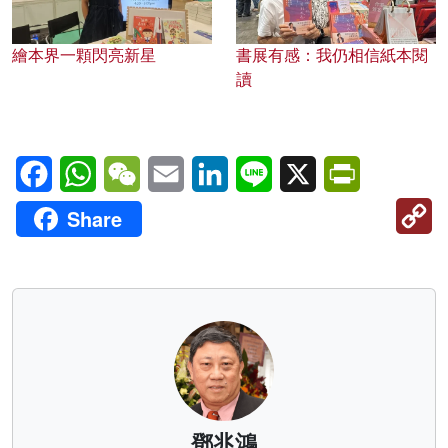
繪本界一顆閃亮新星
書展有感：我仍相信紙本閱
讀
Facebook
WhatsApp
WeChat
Email
LinkedIn
Line
X
PrintFriendl
C
Share
Li
鄧兆鴻