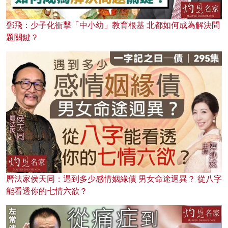
鄧飛：少子化衝擊「中小幼」教育根基 北都如何成為解決問
題關鍵？
曆法家侯天同：遇到多少感情姻緣債 男女命途迥異？ 從八字
能看透你的七情六欲？