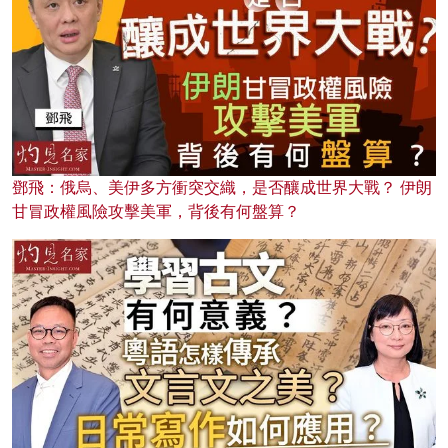
鄧飛：俄烏、美伊多方衝突交織，是否釀成世界大戰？ 伊朗
甘冒政權風險攻擊美軍，背後有何盤算？