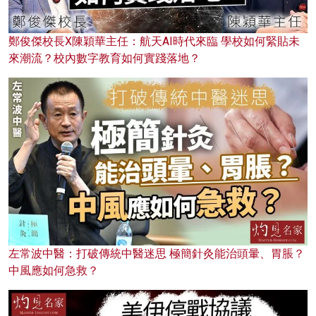
鄭俊傑校長X陳穎華主任：航天AI時代來臨 學校如何緊貼未
來潮流？校內數字教育如何實踐落地？
左常波中醫：打破傳統中醫迷思 極簡針灸能治頭暈、胃脹？
中風應如何急救？