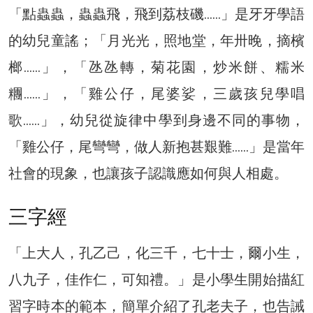
「點蟲蟲，蟲蟲飛，飛到荔枝磯……」是牙牙學語
的幼兒童謠；「月光光，照地堂，年卅晚，摘檳
榔……」，「氹氹轉，菊花園，炒米餅、糯米
糰……」，「雞公仔，尾婆娑，三歲孩兒學唱
歌……」，幼兒從旋律中學到身邊不同的事物，
「雞公仔，尾彎彎，做人新抱甚艱難……」是當年
社會的現象，也讓孩子認識應如何與人相處。
三字經
「上大人，孔乙己，化三千，七十士，爾小生，
八九子，佳作仁，可知禮。」是小學生開始描紅
習字時本的範本，簡單介紹了孔老夫子，也告誡