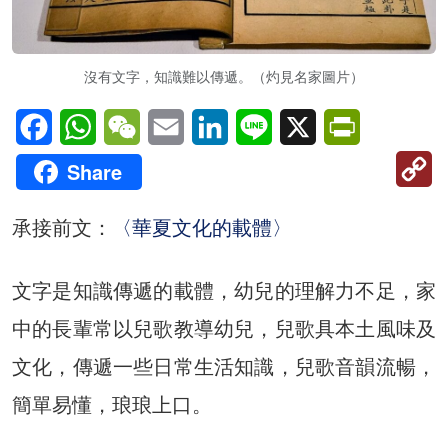
沒有文字，知識難以傳遞。（灼見名家圖片）
Facebook
WhatsApp
WeChat
Email
LinkedIn
Line
X
PrintFriendl
C
Share
Li
承接前文：
〈華夏文化的載體〉
文字是知識傳遞的載體，幼兒的理解力不足，家
中的長輩常以兒歌教導幼兒，兒歌具本土風味及
文化，傳遞一些日常生活知識，兒歌音韻流暢，
簡單易懂，琅琅上口。