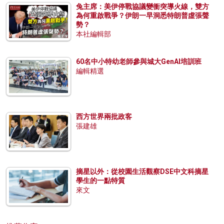
兔主席：美伊停戰協議變衝突導火線，雙方
為何重啟戰爭？伊朗一早洞悉特朗普虛張聲
勢？
本社編輯部
60名中小特幼老師參與城大GenAI培訓班
編輯精選
西方世界兩批政客
張建雄
摘星以外：從校園生活觀察DSE中文科摘星
學生的一點特質
來文