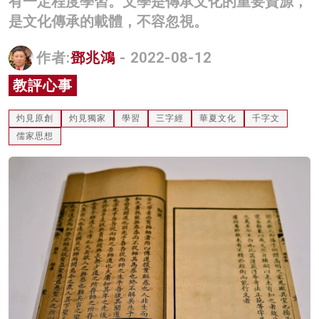
有一定程度學習。文學是傳承文化的重要資源，
名家榜
是文化傳承的載體，不容忽視。
灼見活動
作者:
鄧兆鴻
- 2022-08-12
關於我們
教評心事
灼見原創
灼見獨家
學習
三字經
華夏文化
千字文
儒家思想