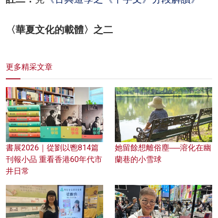
〈華夏文化的載體〉之二
更多精采文章
書展2026｜從劉以鬯814篇
她留餘想離俗塵──溶化在幽
刊報小品 重看香港60年代市
蘭巷的小雪球
井日常