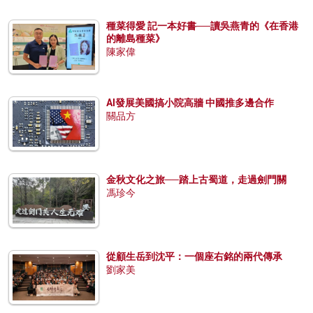
種菜得愛 記一本好書──讀吳燕青的《在香港
的離島種菜》
陳家偉
AI發展美國搞小院高牆 中國推多邊合作
關品方
金秋文化之旅──踏上古蜀道，走過劍門關
馮珍今
從顧生岳到沈平：一個座右銘的兩代傳承
劉家美