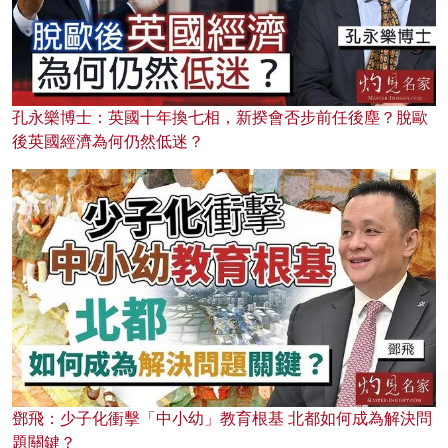
孔永樂博士：英國十年換七相，新揆會否步前任後塵？脫歐
後英國經濟為何仍然低迷？
鄧飛：少子化衝擊「中小幼」教育根基 北都如何成為解決問
題關鍵？