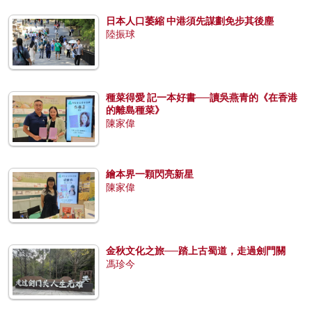
日本人口萎縮 中港須先謀劃免步其後塵
陸振球
種菜得愛 記一本好書──讀吳燕青的《在香港
的離島種菜》
陳家偉
繪本界一顆閃亮新星
陳家偉
金秋文化之旅──踏上古蜀道，走過劍門關
馮珍今