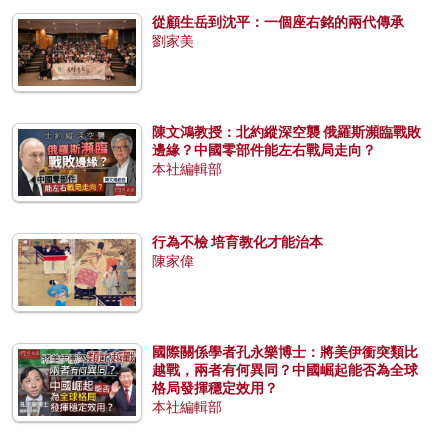
從顧生岳到沈平：一個座右銘的兩代傳承
劉家美
陳文鴻教授：北約縱深空襲 俄羅斯瀕臨戰敗
邊緣？中國零部件能左右戰局走向？
本社編輯部
行為不檢 培育教化才能治本
陳家偉
國際關係學者孔永樂博士：將美伊衝突類比
越戰，兩者有何異同？中國崛起能否為全球
格局發揮穩定效用？
本社編輯部