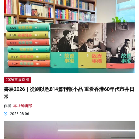
2026書展巡禮
書展2026｜從劉以鬯814篇刊報小品 重看香港60年代市井日
常
作者:
本社編輯部
2026-08-06