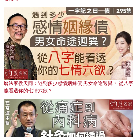
曆法家侯天同：遇到多少感情姻緣債 男女命途迥異？ 從八字
能看透你的七情六欲？