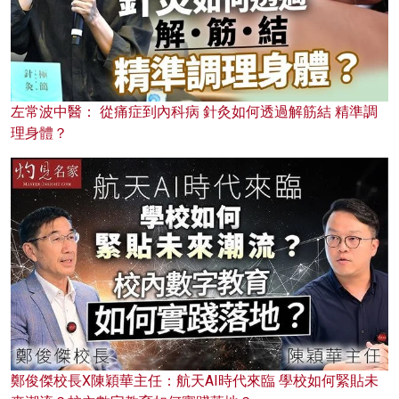
左常波中醫： 從痛症到內科病 針灸如何透過解筋結 精準調
理身體？
鄭俊傑校長X陳穎華主任：航天AI時代來臨 學校如何緊貼未