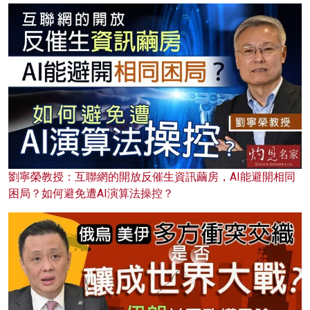
劉寧榮教授：互聯網的開放反催生資訊繭房，AI能避開相同
困局？如何避免遭AI演算法操控？