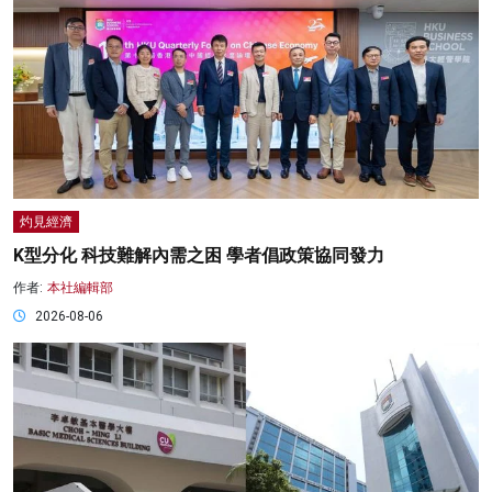
灼見經濟
K型分化 科技難解內需之困 學者倡政策協同發力
作者:
本社編輯部
2026-08-06