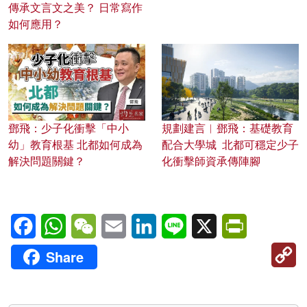
傳承文言文之美？ 日常寫作
如何應用？
鄧飛：少子化衝擊「中小
規劃建言︱鄧飛：基礎教育
幼」教育根基 北都如何成為
配合大學城 北都可穩定少子
解決問題關鍵？
化衝擊師資承傳陣腳
Facebook
WhatsApp
WeChat
Email
LinkedIn
Line
X
PrintFriendl
C
Share
Li