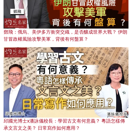
鄧飛：俄烏、美伊多方衝突交織，是否釀成世界大戰？ 伊朗
甘冒政權風險攻擊美軍，背後有何盤算？
邱國光博士x潘詠儀校長：學習古文有何意義？ 粵語怎樣傳
承文言文之美？ 日常寫作如何應用？