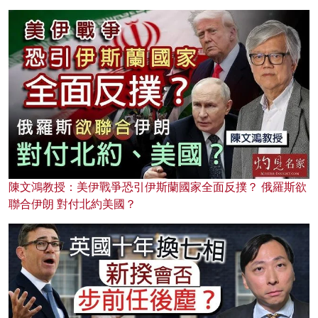
陳文鴻教授：美伊戰爭恐引伊斯蘭國家全面反撲？ 俄羅斯欲
聯合伊朗 對付北約美國？