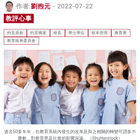
作者:
劉煦元
- 2022-07-22
名家榜
教評心事
灼見活動
灼見原創
灼見獨家
校長
學士學位
校本管理
教育署
關於我們
教育統籌委員會
過去50多年來，在教育系統內發生的改革及與之相關的轉變可謂多不
勝數，對教育界及社會的影響深遠。（Shutterstock）