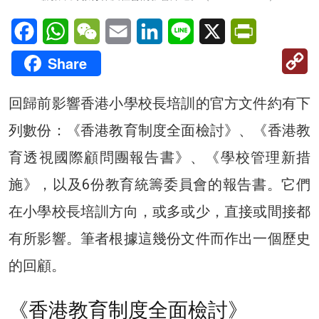
Facebook
WhatsApp
WeChat
Email
LinkedIn
Line
X
PrintFriendl
C
Share
Li
回歸前影響香港小學校長培訓的官方文件約有下
列數份：《香港教育制度全面檢討》、《香港教
育透視國際顧問團報告書》、《學校管理新措
施》，以及6份教育統籌委員會的報告書。它們
在小學校長培訓方向，或多或少，直接或間接都
有所影響。筆者根據這幾份文件而作出一個歷史
的回顧。
《香港教育制度全面檢討》