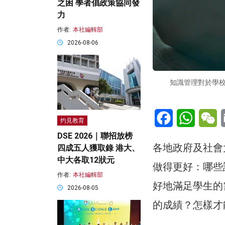
之困 學者倡政策協同發
力
作者:
本社編輯部
2026-08-06
知識管理對於學
Facebook
WhatsA
W
灼見教育
DSE 2026｜聯招放榜
各地政府及社會
四成五人獲取錄 港大、
中大各取12狀元
做得更好：哪些
作者:
本社編輯部
好地滿足學生的
2026-08-05
的成績？怎樣才