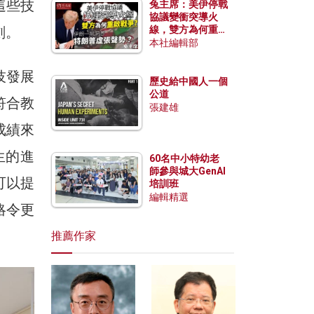
這些技
兔主席：美伊停戰
協議變衝突導火
劃。
線，雙方為何重啟
戰爭？伊朗一早洞
本社編輯部
悉特朗普虛張聲
勢？
技發展
歷史給中國人一個
公道
符合教
張建雄
成績來
生的進
60名中小特幼老
師參與城大GenAI
可以提
培訓班
編輯精選
略令更
推薦作家