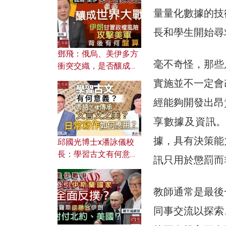
何避免遭AI演算法操
量量化數據的技
控？
長和學生開始尋
鄧飛：俄烏、美伊多方
毫不奇怪，那些
衝突交織，是否釀成世
界大戰？ 伊朗甘冒政權
實施並不一定會
風險攻擊美軍，背後有
經能夠開發出昂
何盤算？
享數據及資訊
據，具有決策能
邱國光博士x潘詠儀校
長：學習古文有何意
訊只用於懲罰而
義？ 粵語怎樣傳承文言
文之美？ 日常寫作如何
教師通常是最後
應用？
同事交流以探索