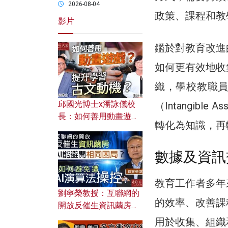
2026-08-04
政策、課程和教
影片
鑑於對教育改進
如何更有效地收
織，學校教職
邱國光博士x潘詠儀校
（Intangib
長：如何善用動畫遊戲
轉化為知識，再
提升學習古文動機？
數據及資訊
教育工作者多年
劉寧榮教授：互聯網的
的效率、改善課
開放反催生資訊繭房，
AI能避開相同困局？如
用於收集、組織