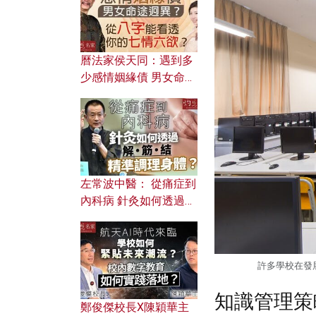
曆法家侯天同：遇到多
少感情姻緣債 男女命途
迥異？ 從八字能看透你
的七情六欲？
左常波中醫： 從痛症到
內科病 針灸如何透過解
筋結 精準調理身體？
許多學校在發
知識管理策
鄭俊傑校長X陳穎華主