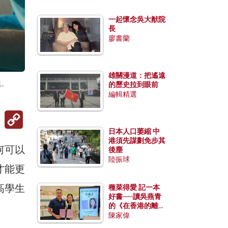
一起懷念吳大猷院
長
廖書蘭
雄關漫道：把遙遠
統。
的歷史拉到眼前
編輯精選
Copy
Link
日本人口萎縮 中
港須先謀劃免步其
何可以
後塵
陸振球
才能更
高學生
種菜得愛 記一本
好書──讀吳燕青
的《在香港的離島
種菜》
陳家偉