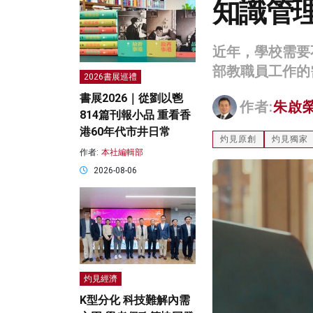
知識管
近年，學校需要
部教職員工作的
2026書展巡禮
書展2026｜從劉以鬯
作者:
朱啟
814篇刊報小品 重看香
港60年代市井日常
灼見原創
灼見獨家
作者:
本社編輯部
2026-08-06
灼見經濟
K型分化 科技難解內需