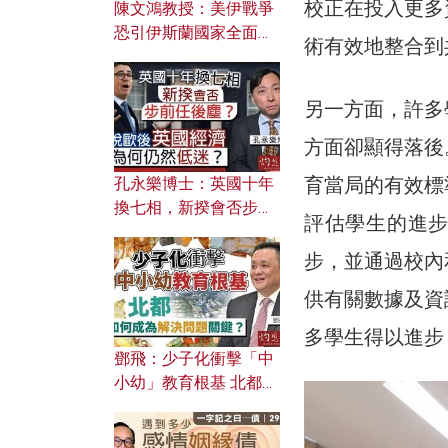
校正在投入更多
陳文鴻教授：美伊戰爭
恐引伊斯蘭國家全面反
術有效地整合到
撲？ 俄羅斯欲聯合伊朗
對付北約美國？
另一方面，許多
方面卻顯得落後
育當局的有效標
孔永樂博士：英國十年
換七相，新揆會否步前
評估學生的進
任後塵？脫歐後英國經
濟為何仍然低迷？
步，並通過校內
供有關數據及資
多學生得以進步
鄧飛：少子化衝擊「中
小幼」教育根基 北都如
何成為解決問題關鍵？