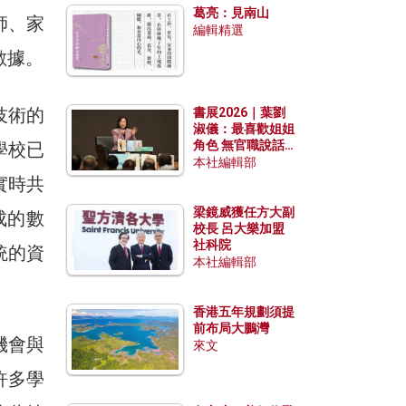
葛亮：見南山
師、家
編輯精選
數據。
技術的
書展2026｜葉劉
淑儀：最喜歡姐姐
角色 無官職說話
學校已
包袱少
本社編輯部
實時共
梁鏡威獲任方大副
成的數
校長 呂大樂加盟
社科院
統的資
本社編輯部
香港五年規劃須提
前布局大鵬灣
機會與
來文
許多學