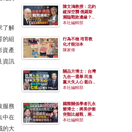
陳文鴻教授：北約
縱深空襲 俄羅斯
瀕臨戰敗邊緣？中
國零部件能左右戰
本社編輯部
求了解
局走向？
育的組
行為不檢 培育教
化才能治本
形資產
陳家偉
據及資訊
關品方博士：台灣
九合一選舉 民進
黨大失人心 藍白
合作有望拿下七成
本社編輯部
以上縣市？
國際關係學者孔永
政服務
樂博士：將美伊衝
突類比越戰，兩者
集中在
有何異同？中國崛
本社編輯部
起能否為全球格局
域的大
發揮穩定效用？