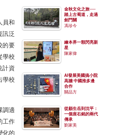
金秋文化之旅──
踏上古蜀道，走過
劍門關
人員和
馮珍今
資訊泛
繪本界一顆閃亮新
校的要
星
陳家偉
從學校
統計資
AI發展美國搞小院
右學校
高牆 中國推多邊
合作
關品方
從顧生岳到沈平：
課調適
一個座右銘的兩代
傳承
的工作
劉家美
變化的