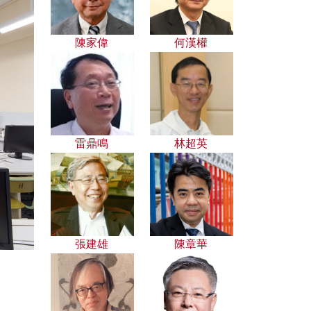
陳家偉
何漢權
雷鼎鳴
林超英
張建雄
陳章華