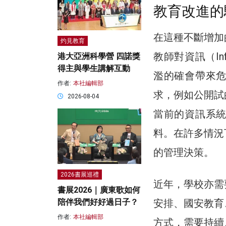
教育改進的
在這種不斷增加
灼見教育
教師對資訊（In
港大亞洲科學營 四諾獎
得主與學生講解互動
濫的確會帶來
作者:
本社編輯部
求，例如公開試
2026-08-04
當前的資訊系
料。在許多情況
的管理決策。
2026書展巡禮
近年，學校亦需
書展2026｜廣東歌如何
安排、國安教育
陪伴我們好好過日子？
作者:
本社編輯部
方式，需要持續