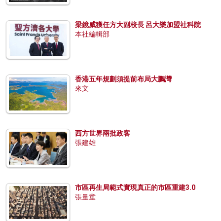
梁鏡威獲任方大副校長 呂大樂加盟社科院
本社編輯部
香港五年規劃須提前布局大鵬灣
來文
西方世界兩批政客
張建雄
市區再生局範式實現真正的市區重建3.0
張量童