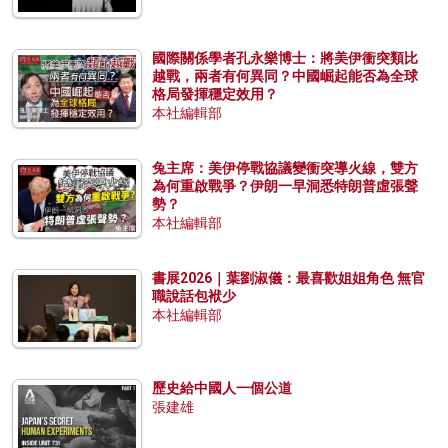
國際關係學者孔永樂博士：將美伊衝突類比
越戰，兩者有何異同？中國崛起能否為全球
格局發揮穩定效用？
本社編輯部
兔主席：美伊停戰協議變衝突導火線，雙方
為何重啟戰爭？伊朗一早洞悉特朗普虛張聲
勢？
本社編輯部
書展2026｜葉劉淑儀：最喜歡姐姐角色 無官
職說話包袱少
本社編輯部
歷史給中國人一個公道
張建雄