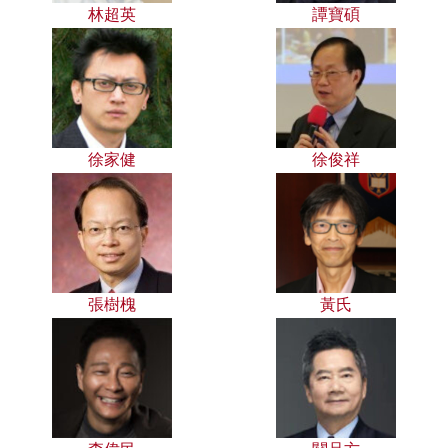
林超英
譚寶碩
徐家健
徐俊祥
張樹槐
黃氏