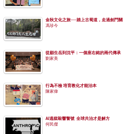
金秋文化之旅──踏上古蜀道，走過劍門關
馮珍今
從顧生岳到沈平：一個座右銘的兩代傳承
劉家美
行為不檢 培育教化才能治本
陳家偉
AI逃獄敲響警號 全球共治才是解方
何民傑