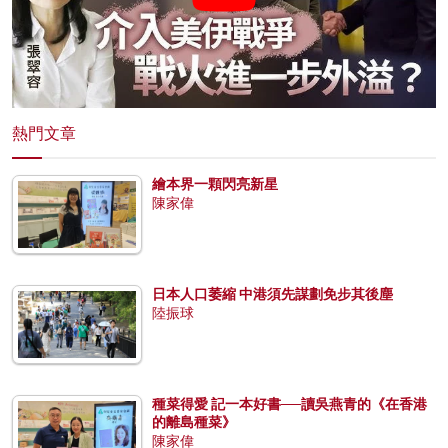
熱門文章
繪本界一顆閃亮新星
陳家偉
日本人口萎縮 中港須先謀劃免步其後塵
陸振球
種菜得愛 記一本好書──讀吳燕青的《在香港
的離島種菜》
陳家偉