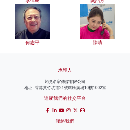
李偉民
關品方
何志平
陳晴
承印人
灼見名家傳媒有限公司
地址 : 香港黃竹坑道21號環匯廣場10樓1002室
追蹤我們的社交平台
聯絡我們