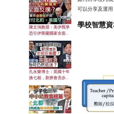
文之美？ 日常寫作如何
應用？
可以分享及運用
學校智慧資
陳文鴻教授：美伊戰爭
恐引伊斯蘭國家全面反
撲？ 俄羅斯欲聯合伊朗
對付北約美國？
孔永樂博士：英國十年
換七相，新揆會否步前
任後塵？脫歐後英國經
濟為何仍然低迷？