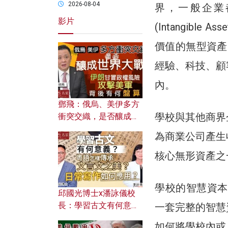
2026-08-04
界，一般企業都擁
影片
(Intangib
價值的無型資產 (
經驗、科技、顧
內。
鄧飛：俄烏、美伊多方
學校與其他商界
衝突交織，是否釀成世
界大戰？ 伊朗甘冒政權
為商業公司產生
風險攻擊美軍，背後有
何盤算？
核心無形資產之
學校的智慧資本所蘊
邱國光博士x潘詠儀校
長：學習古文有何意
一套完整的智慧
義？ 粵語怎樣傳承文言
如何將學校內或