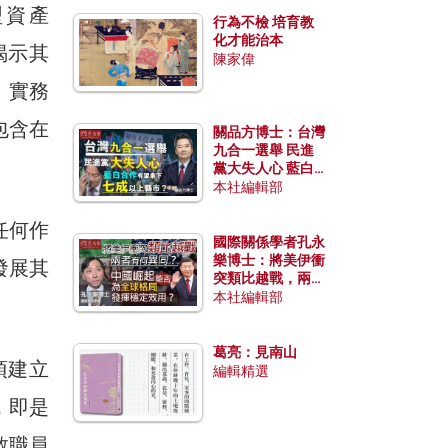
型資產
行為不檢 培育教
化才能治本
中揭示其
陳家偉
識、實務
包含在
關品方博士：台灣
九合一選舉 民進
黨大失人心 藍白
合作有望拿下七成
本社編輯部
以上縣市？
任何作
國際關係學者孔永
樂博士：將美伊衝
發展其
突類比越戰，兩者
有何異同？中國崛
本社編輯部
起能否為全球格局
發揮穩定效用？
葛亮：見南山
必須建立
編輯精選
，即是
教職員