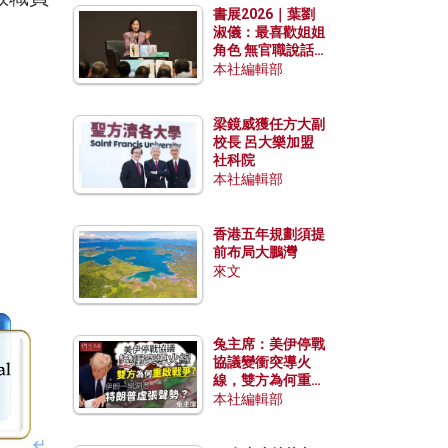
書展2026｜葉劉
淑儀：最喜歡姐姐
角色 無官職說話
包袱少
本社編輯部
梁鏡威獲任方大副
校長 呂大樂加盟
社科院
本社編輯部
香港五年規劃須提
前布局大鵬灣
來文
兔主席：美伊停戰
協議變衝突導火
線，雙方為何重啟
戰爭？伊朗一早洞
本社編輯部
悉特朗普虛張聲
勢？