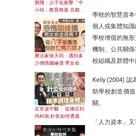
鄧飛：少子化衝擊「中
小幼」教育根基 北都如
學校的智慧資本
何成為解決問題關鍵？
個人或集體知識
學校增值的無形
機制、公共關係
曆法家侯天同：遇到多
校組織及群體中
少感情姻緣債 男女命途
迥異？ 從八字能看透你
的七情六欲？
Kelly (2
助學校創造價值。
關。
左常波中醫： 從痛症到
內科病 針灸如何透過解
「人力資本」又
筋結 精準調理身體？