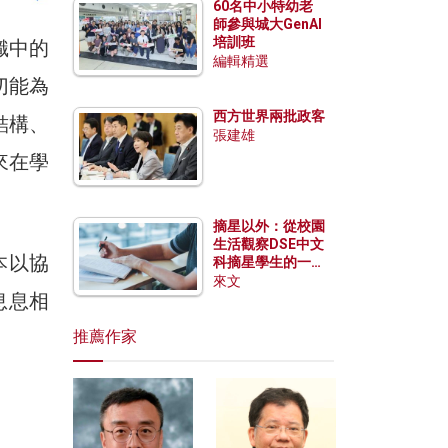
60名中小特幼老
師參與城大GenAI
培訓班
織中的
編輯精選
切能為
西方世界兩批政客
結構、
張建雄
來在學
摘星以外：從校園
生活觀察DSE中文
本以協
科摘星學生的一點
特質
來文
息息相
推薦作家