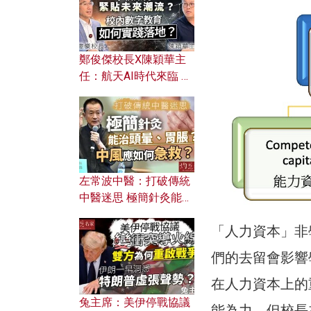
鄭俊傑校長X陳穎華主
任：航天AI時代來臨 學
校如何緊貼未來潮流？
校內數字教育如何實踐
落地？
左常波中醫：打破傳統
中醫迷思 極簡針灸能治
頭暈、胃脹？中風應如
「人力資本」非
何急救？
們的去留會影響
在人力資本上的
兔主席：美伊停戰協議
能為力，但校長