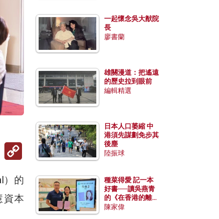
一起懷念吳大猷院
長
廖書蘭
雄關漫道：把遙遠
的歷史拉到眼前
編輯精選
日本人口萎縮 中
）
港須先謀劃免步其
後塵
Copy
Link
陸振球
al）的
種菜得愛 記一本
好書──讀吳燕青
慧資本
的《在香港的離島
種菜》
陳家偉