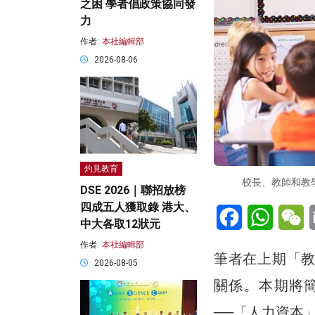
之困 學者倡政策協同發
力
作者:
本社編輯部
2026-08-06
灼見教育
校長、教師和教學
DSE 2026｜聯招放榜
四成五人獲取錄 港大、
Facebook
WhatsA
W
中大各取12狀元
作者:
本社編輯部
筆者在上期「教評心
2026-08-05
關係。本期將
──「人力資本