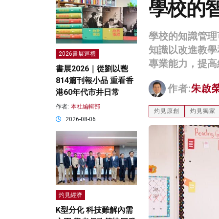
學校的
學校的知識管理
知識以改進教學
2026書展巡禮
專業能力，提高
書展2026｜從劉以鬯
814篇刊報小品 重看香
作者:
朱啟
港60年代市井日常
作者:
本社編輯部
灼見原創
灼見獨家
2026-08-06
灼見經濟
K型分化 科技難解內需