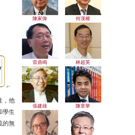
陳家偉
何漢權
雷鼎鳴
林超英
性，他
張建雄
陳章華
和學生
流的無