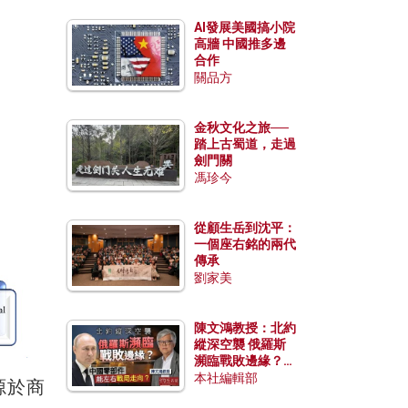
AI發展美國搞小院
高牆 中國推多邊
合作
關品方
金秋文化之旅──
踏上古蜀道，走過
劍門關
馮珍今
從顧生岳到沈平：
一個座右銘的兩代
傳承
劉家美
陳文鴻教授：北約
縱深空襲 俄羅斯
瀕臨戰敗邊緣？中
國零部件能左右戰
本社編輯部
念源於商
局走向？