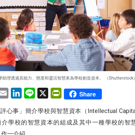
助理透過其能力、態度和靈活智慧來為學校創造資本。 （Shutterstock
pp
eChat
Email
LinkedIn
Line
X
PrintFriendly
Share
事」簡介學校與智慧資本（Intellectual Capit
簡介學校的智慧資本的組成及其中一種學校的智
」作一介紹。