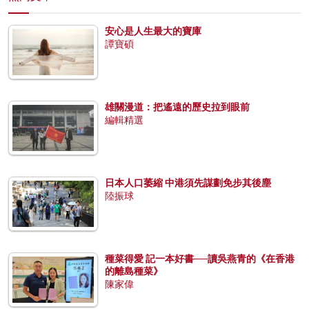
安心是人生最大的寶庫
譚寶碩
雄關漫道：把遙遠的歷史拉到眼前
編輯精選
日本人口萎縮 中港須先謀劃免步其後塵
陸振球
種菜得愛 記一本好書──讀吳燕青的《在香港
的離島種菜》
陳家偉