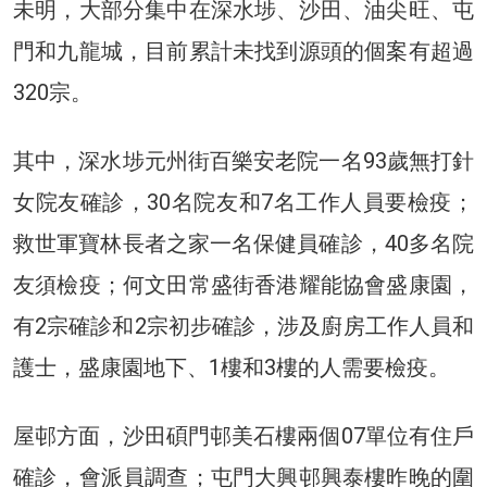
未明，大部分集中在深水埗、沙田、油尖旺、屯
門和九龍城，目前累計未找到源頭的個案有超過
320宗。
其中，深水埗元州街百樂安老院一名93歲無打針
女院友確診，30名院友和7名工作人員要檢疫；
救世軍寶林長者之家一名保健員確診，40多名院
友須檢疫；何文田常盛街香港耀能協會盛康園，
有2宗確診和2宗初步確診，涉及廚房工作人員和
護士，盛康園地下、1樓和3樓的人需要檢疫。
屋邨方面，沙田碩門邨美石樓兩個07單位有住戶
確診，會派員調查；屯門大興邨興泰樓昨晚的圍