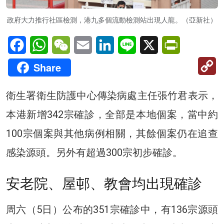
政府大力推行社區檢測，港九多個流動檢測站出現人龍。（亞新社）
Facebook
WhatsApp
WeChat
Email
LinkedIn
Line
X
PrintFriendl
C
Share
Li
衛生署衛生防護中心傳染病處主任張竹君表示，
本港新增342宗確診，全部是本地個案，當中約
100宗個案與其他病例相關，其餘個案仍在追查
感染源頭。另外有超過300宗初步確診。
安老院、屋邨、教會均出現確診
周六（5日）公布的351宗確診中，有136宗源頭