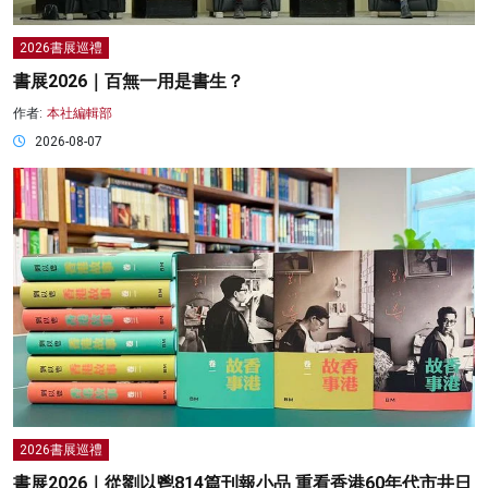
2026書展巡禮
書展2026｜百無一用是書生？
作者:
本社編輯部
2026-08-07
2026書展巡禮
書展2026｜從劉以鬯814篇刊報小品 重看香港60年代市井日