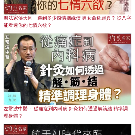
曆法家侯天同：遇到多少感情姻緣債 男女命途迥異？ 從八字
能看透你的七情六欲？
左常波中醫： 從痛症到內科病 針灸如何透過解筋結 精準調
理身體？