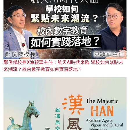
鄭俊傑校長X陳穎華主任：航天AI時代來臨 學校如何緊貼未
來潮流？校內數字教育如何實踐落地？