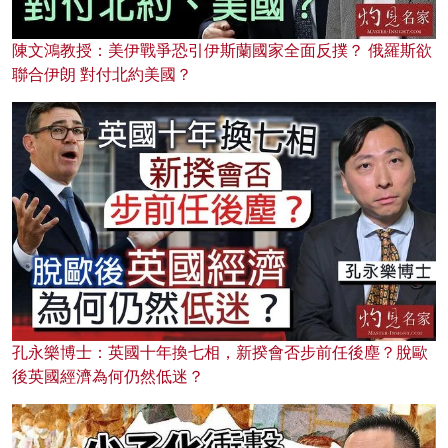
陳文鴻教授：美伊戰爭恐引伊斯蘭國家全面反撲？ 俄羅斯欲
聯合伊朗 對付北約美國？
孔永樂博士：英國十年換七相，新揆會否步前任後塵？脫歐
後英國經濟為何仍然低迷？