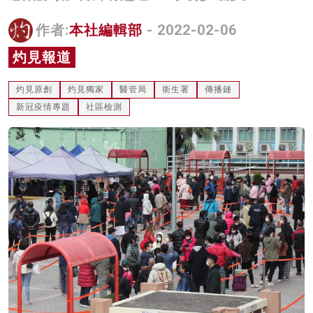
名家榜
作者:
本社編輯部
- 2022-02-06
灼見活動
灼見報道
關於我們
灼見原創
灼見獨家
醫管局
衛生署
傳播鏈
新冠疫情專題
社區檢測