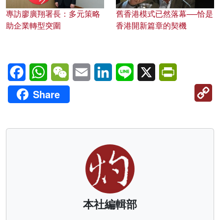
專訪廖廣翔署長：多元策略
舊香港模式已然落幕──恰是
助企業轉型突圍
香港開新篇章的契機
Facebook
WhatsApp
WeChat
Email
LinkedIn
Line
X
PrintFriendl
C
Share
Li
本社編輯部