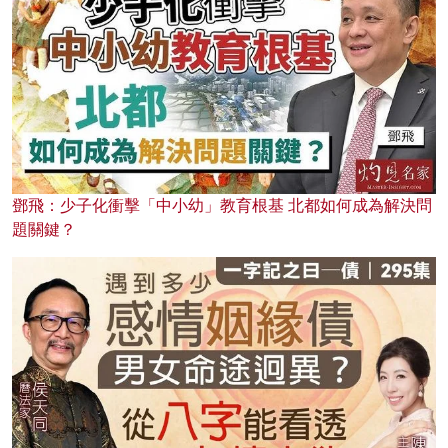
鄧飛：少子化衝擊「中小幼」教育根基 北都如何成為解決問
題關鍵？