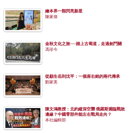
繪本界一顆閃亮新星
陳家偉
金秋文化之旅──踏上古蜀道，走過劍門關
馮珍今
從顧生岳到沈平：一個座右銘的兩代傳承
劉家美
陳文鴻教授：北約縱深空襲 俄羅斯瀕臨戰敗
邊緣？中國零部件能左右戰局走向？
本社編輯部