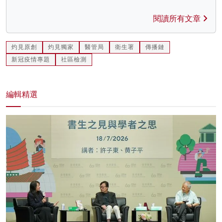
閱讀所有文章
灼見原創
灼見獨家
醫管局
衛生署
傳播鏈
新冠疫情專題
社區檢測
編輯精選