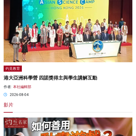
灼見教育
港大亞洲科學營 四諾獎得主與學生講解互動
作者:
本社編輯部
2026-08-04
影片