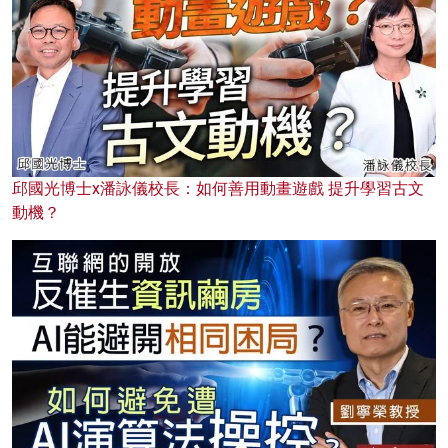
邱國光博士x潘詠儀校長：如何善用動畫遊戲 提升學習古文
動機？