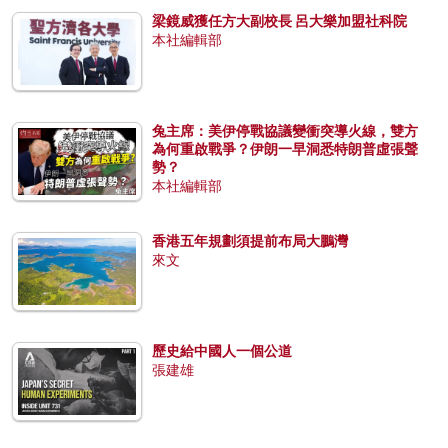
梁鏡威獲任方大副校長 呂大樂加盟社科院
本社編輯部
兔主席：美伊停戰協議變衝突導火線，雙方
為何重啟戰爭？伊朗一早洞悉特朗普虛張聲
勢？
本社編輯部
香港五年規劃須提前布局大鵬灣
來文
歷史給中國人一個公道
張建雄