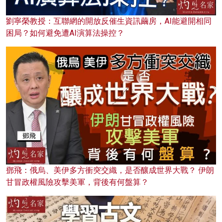
劉寧榮教授：互聯網的開放反催生資訊繭房，AI能避開相同
困局？如何避免遭AI演算法操控？
鄧飛：俄烏、美伊多方衝突交織，是否釀成世界大戰？ 伊朗
甘冒政權風險攻擊美軍，背後有何盤算？