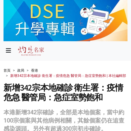
政局
教育
文化
財經
首頁
政局
香港
新增342宗本地確診 衛生署：疫情危急 醫管局：急症室勢飽和 | 本社編輯部
生活
新增342宗本地確診 衛生署：疫情
健康
危急 醫管局：急症室勢飽和
商業
本港新增342宗確診，全部是本地個案，當中約
科技
100宗個案與其他病例相關，其餘個案仍在追查
影片
感染源頭。另外有超過300宗初步確診。