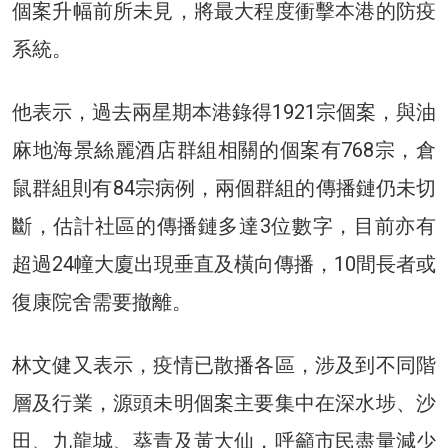
個案升幅前所未見，將最大程度衝擊本港的防疫
系統。
他表示，過去兩星期本港錄得1921宗個案，與油
麻地海景絲麗酒店群組相關的個案有768宗，倉
鼠群組則有84宗病例，兩個群組的傳播鏈仍未切
斷，估計社區的傳播鏈多達3位數字，目前亦有
超過24幢大廈出現垂直及橫向傳播，10間長者或
復康院舍需要撤離。
林文健又表示，疫情已散播各區，涉及到不同階
層及行業，源頭未明個案主要集中在深水埗、沙
田、九龍城、葵青及黃大仙，呼籲市民盡量減少