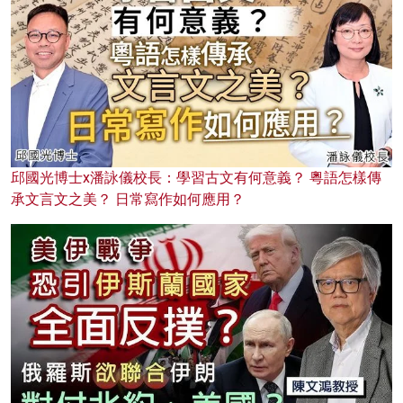
邱國光博士x潘詠儀校長：學習古文有何意義？ 粵語怎樣傳
承文言文之美？ 日常寫作如何應用？