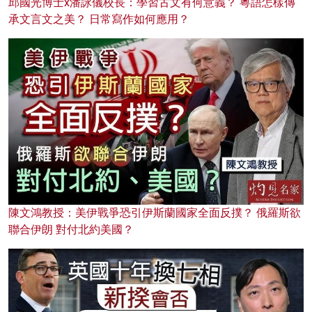
邱國光博士x潘詠儀校長：學習古文有何意義？ 粵語怎樣傳
承文言文之美？ 日常寫作如何應用？
陳文鴻教授：美伊戰爭恐引伊斯蘭國家全面反撲？ 俄羅斯欲
聯合伊朗 對付北約美國？