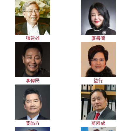
張建雄
廖書蘭
李偉民
益行
關品方
翁港成