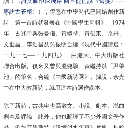
讀：
〈詩文腳印深淺路 回首從前說《舊箋》──
專訪古蒼梧〉
），得悉在中學時代已開始創作新
詩，第一首詩就發表在《中國學生周報》。1974
年，古兆申與張曼儀、黃繼持、黃俊東、余丹、
文世昌、李浩昌及吳振明合編《現代中國詩選：
一九一七──一九四九》，由港大、中大出版社
聯合出版。後來又曾與溫健騮、黃繼持以「尹肇
池」的筆名，合編《中國新詩選》。據說，余光
中在中大教新詩，就用這本詩選作課本。
除了新詩，古兆申也寫散文、小說、劇本、崑曲
劇本及評論。此外，他也翻譯了不少外國文學作
品，例如普魯斯特《追憶似水年華》片段、杜哈