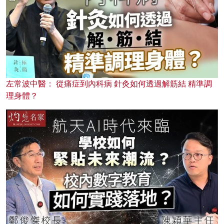
左常波中醫： 從痛症到內科病 針灸如何透過解筋結 精準調
理身體？