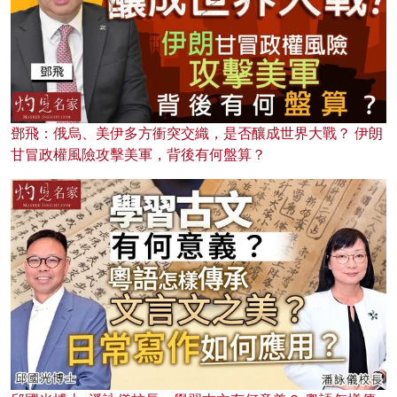
鄧飛：俄烏、美伊多方衝突交織，是否釀成世界大戰？ 伊朗
甘冒政權風險攻擊美軍，背後有何盤算？