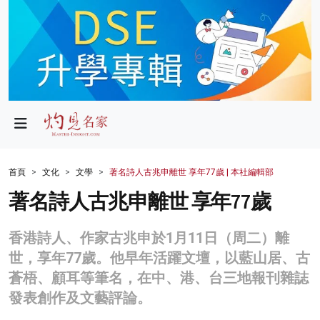
政局
教育
文化
財經
首頁
文化
文學
著名詩人古兆申離世 享年77歲 | 本社編輯部
生活
著名詩人古兆申離世 享年77歲
健康
香港詩人、作家古兆申於1月11日（周二）離
商業
世，享年77歲。他早年活躍文壇，以藍山居、古
蒼梧、顧耳等筆名，在中、港、台三地報刊雜誌
科技
發表創作及文藝評論。
影片