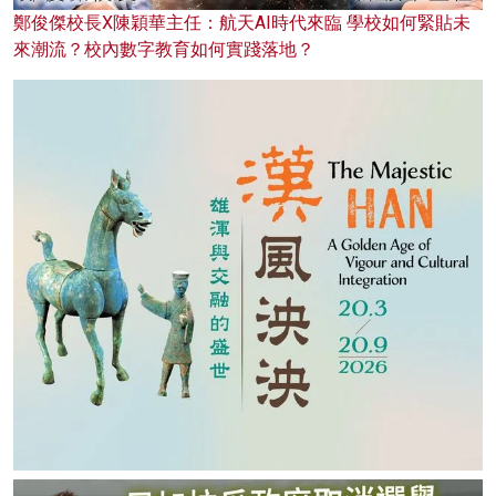
鄭俊傑校長X陳穎華主任：航天AI時代來臨 學校如何緊貼未
來潮流？校內數字教育如何實踐落地？