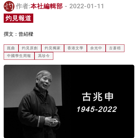
作者:
本社編輯部
- 2022-01-11
名家榜
灼見報道
灼見活動
關於我們
撰文：曾紹樑
崑曲
灼見原創
灼見獨家
香港文學
余光中
古蒼梧
中國學生周報
馮珍今