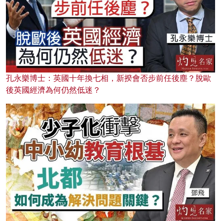
孔永樂博士：英國十年換七相，新揆會否步前任後塵？脫歐
後英國經濟為何仍然低迷？