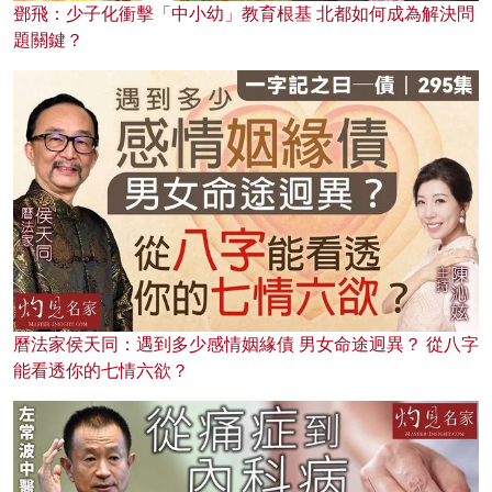
鄧飛：少子化衝擊「中小幼」教育根基 北都如何成為解決問
題關鍵？
曆法家侯天同：遇到多少感情姻緣債 男女命途迥異？ 從八字
能看透你的七情六欲？