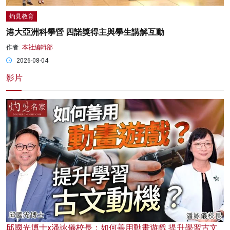
灼見教育
港大亞洲科學營 四諾獎得主與學生講解互動
作者:
本社編輯部
2026-08-04
影片
邱國光博士x潘詠儀校長：如何善用動畫遊戲 提升學習古文