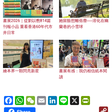
書展2026｜從劉以鬯814篇
她留餘想離俗塵──溶化在幽
刊報小品 重看香港60年代市
蘭巷的小雪球
井日常
繪本界一顆閃亮新星
書展有感：我仍相信紙本閱
讀
Facebook
WhatsApp
WeChat
Email
LinkedIn
Line
X
PrintFriendl
C
Share