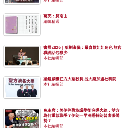
本社編輯部
葛亮：見南山
編輯精選
書展2026｜葉劉淑儀：最喜歡姐姐角色 無官
職說話包袱少
本社編輯部
梁鏡威獲任方大副校長 呂大樂加盟社科院
本社編輯部
兔主席：美伊停戰協議變衝突導火線，雙方
為何重啟戰爭？伊朗一早洞悉特朗普虛張聲
勢？
本社編輯部