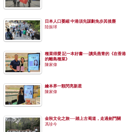
日本人口萎縮 中港須先謀劃免步其後塵
陸振球
種菜得愛 記一本好書──讀吳燕青的《在香港
的離島種菜》
陳家偉
繪本界一顆閃亮新星
陳家偉
金秋文化之旅──踏上古蜀道，走過劍門關
馮珍今