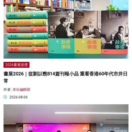
2026書展巡禮
書展2026｜從劉以鬯814篇刊報小品 重看香港60年代市井日
常
作者:
本社編輯部
2026-08-06