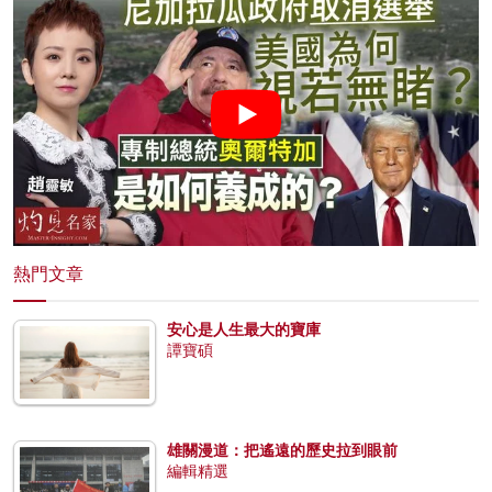
熱門文章
安心是人生最大的寶庫
譚寶碩
雄關漫道：把遙遠的歷史拉到眼前
編輯精選