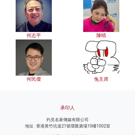
何志平
陳晴
何民傑
兔主席
承印人
灼見名家傳媒有限公司
地址 : 香港黃竹坑道21號環匯廣場10樓1002室