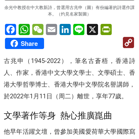
余光中教授在中大教新詩，曾選用古兆申（圖）有份編著的詩選作課
本。（灼見名家製圖）
Facebook
WhatsApp
WeChat
Email
LinkedIn
Line
X
PrintFriendl
C
Share
Li
古兆申（1945-2022），筆名古蒼梧，香港詩
人、作家，香港中文大學文學士、文學碩士、香
港大學哲學博士、香港大學中文學院名譽講師，
於2022年1月11日（周二）離世，享年77歲。
文學著作等身 熱心推廣崑曲
他早年活躍文壇，曾參加美國愛荷華大學國際寫