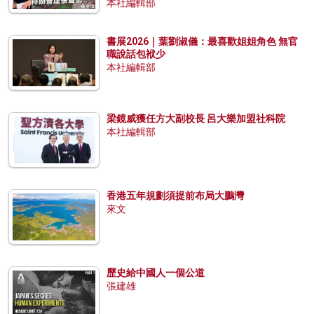
本社編輯部
書展2026｜葉劉淑儀：最喜歡姐姐角色 無官
職說話包袱少
本社編輯部
梁鏡威獲任方大副校長 呂大樂加盟社科院
本社編輯部
香港五年規劃須提前布局大鵬灣
來文
歷史給中國人一個公道
張建雄