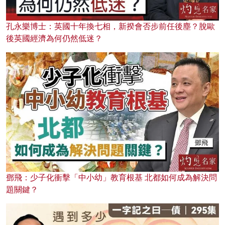
孔永樂博士：英國十年換七相，新揆會否步前任後塵？脫歐
後英國經濟為何仍然低迷？
鄧飛：少子化衝擊「中小幼」教育根基 北都如何成為解決問
題關鍵？