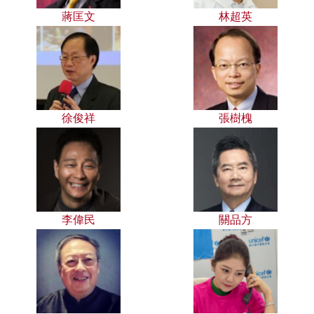
蔣匡文
林超英
徐俊祥
張樹槐
李偉民
關品方