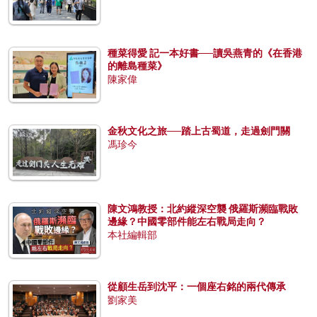
種菜得愛 記一本好書──讀吳燕青的《在香港
的離島種菜》
陳家偉
金秋文化之旅──踏上古蜀道，走過劍門關
馮珍今
陳文鴻教授：北約縱深空襲 俄羅斯瀕臨戰敗
邊緣？中國零部件能左右戰局走向？
本社編輯部
從顧生岳到沈平：一個座右銘的兩代傳承
劉家美