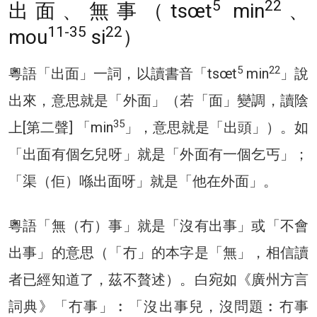
5
22
出面、無事（tsœt
min
、
11-35
22
mou
si
）
5
22
粵語「出面」一詞，以讀書音「tsœt
min
」說
出來，意思就是「外面」（若「面」變調，讀陰
35
上[第二聲] 「min
」，意思就是「出頭」）。如
「出面有個乞兒呀」就是「外面有一個乞丐」；
「渠（佢）喺出面呀」就是「他在外面」。
粵語「無（冇）事」就是「沒有出事」或「不會
出事」的意思（「冇」的本字是「無」，相信讀
者已經知道了，茲不贅述）。白宛如《廣州方言
詞典》「冇事」︰「沒出事兒，沒問題︰冇事