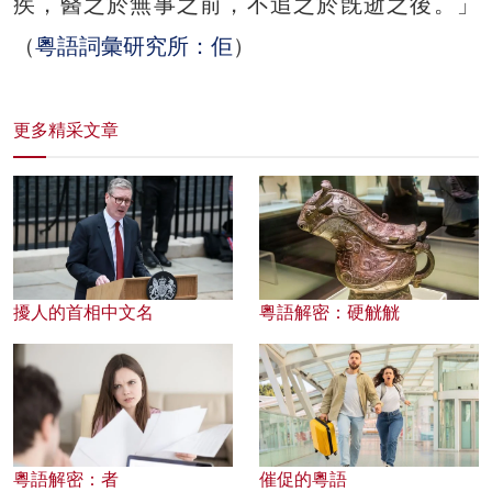
疾，醫之於無事之前，不追之於旣逝之後。」
（
粵語詞彙研究所：佢
）
更多精采文章
擾人的首相中文名
粵語解密：硬觥觥
粵語解密：者
催促的粵語