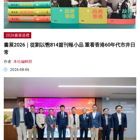
2026書展巡禮
書展2026｜從劉以鬯814篇刊報小品 重看香港60年代市井日
常
作者:
本社編輯部
2026-08-06