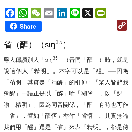
Facebook
WhatsApp
WeChat
Email
LinkedIn
Line
X
PrintFriendl
C
Share
Li
35
省（醒）（siŋ
）
35
粵人稱讚別人「siŋ
」（音同「醒」）時，就是
說這個人「精明」。本字可以是「醒」──因為
「精明」其實是「清醒」的引伸；「眾人皆醉我
獨醒」一語正是以「醉」喻「糊塗」，以「醒」
喻「精明」。因為同音關係，「醒」有時也可作
「省」，譬如「醒悟」亦作「省悟」。其實無論
我們用「醒」還是「省」來表「精明」，都是傳