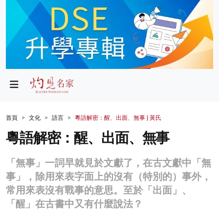
政局
教育
文化
財經
首頁
文化
語言
粵語解密：醒、出面、無事 | 黃氏
生活
粵語解密：醒、出面、無事
健康
「無事」一詞早就見於文獻了，在古文獻中「無
商業
事」，除用來表字面上的沒有（特別的）事外，
常用來表沒有戰事的意思。至於「出面」、
科技
「醒」在古書中又有什麼說法？
影片