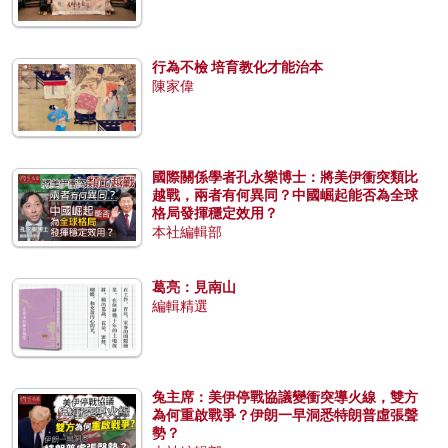
行為不檢 培育教化才能治本
陳家偉
國際關係學者孔永樂博士：將美伊衝突類比
越戰，兩者有何異同？中國崛起能否為全球
格局發揮穩定效用？
本社編輯部
葛亮：見南山
編輯精選
兔主席：美伊停戰協議變衝突導火線，雙方
為何重啟戰爭？伊朗一早洞悉特朗普虛張聲
勢？