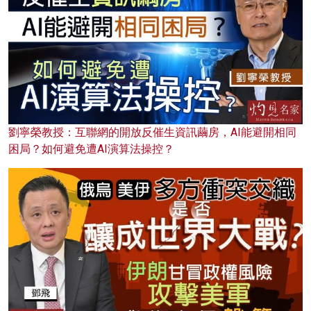
劉寧榮教授：互聯網的開放反催生資訊繭房，AI能避開相同
困局？如何避免遭AI演算法操控？