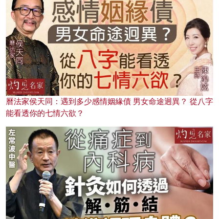
曆法家侯天同：遇到多少感情姻緣債 男女命途迥異？ 從八字
能看透你的七情六欲？