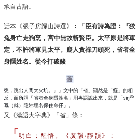
承自古語。
話本《張子房歸山詩選》︰
「臣有詩為證︰『狡
兔身亡走狗烹，宮中無故斬賢臣。太平原是將軍
定，不許將軍見太平。癡人貪祿刀頭死，省者全
身隱姓名。從今打破酸
甕，跳出人間大火坑。』」文中的「省」顯然是「癡」的相
35
反，而所謂「省者全身隱姓名」用粵語說出來，就是「siŋ
嘅（就）隱姓埋名保住命仔」。
又《漢語大字典》「省」條︰
明白；醒悟。《廣韻‧靜韻》︰