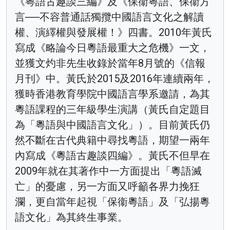
《粵語古趣談三編》及《保衞粵語、保衞方
言──不容普通話獨攬中國語言文化之解讀
權、演繹權與發展權！》四書。2010年黃氏
寫成《略論今日粵語最重大之危機》一文，
並獲文灼非先生收錄於當年8月號的《信報
月刊》中。黃氏於2015及2016年連續兩年，
獲時香港教育學院中國語言學系邀請，為其
粵語課程的三年級學生演講（黃氏自定題目
為「粵語與中國語言文化」）。目前黃氏仍
然不斷在古代典籍中尋找粵語，期望一兩年
內寫成《粵語古趣談四編》。黃氏不但早在
2009年就在其著作中一方面提出「粵語滅
亡」的憂慮，另一方面又呼籲各界力挽狂
瀾，更自當年起視「保衞粵語」及「弘揚粵
語文化」為其終生事業。