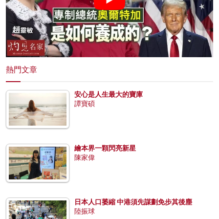
熱門文章
安心是人生最大的寶庫
譚寶碩
繪本界一顆閃亮新星
陳家偉
日本人口萎縮 中港須先謀劃免步其後塵
陸振球