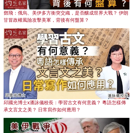
鄧飛：俄烏、美伊多方衝突交織，是否釀成世界大戰？ 伊朗
甘冒政權風險攻擊美軍，背後有何盤算？
邱國光博士x潘詠儀校長：學習古文有何意義？ 粵語怎樣傳
承文言文之美？ 日常寫作如何應用？