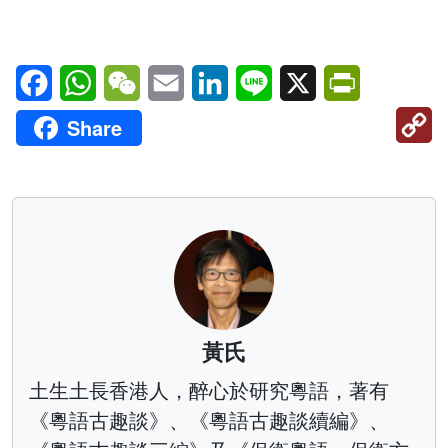
Facebook
WhatsApp
WeChat
Email
LinkedIn
Line
X
PrintFriendl
C
Share
Li
黃氏
土生土長香港人，醉心於研究粵語，著有
《粵語古趣談》、《粵語古趣談續編》、