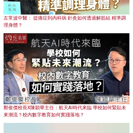
左常波中醫： 從痛症到內科病 針灸如何透過解筋結 精準調
理身體？
鄭俊傑校長X陳穎華主任：航天AI時代來臨 學校如何緊貼未
來潮流？校內數字教育如何實踐落地？