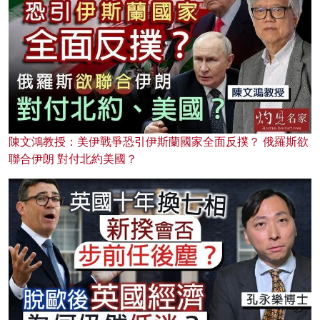
陳文鴻教授：美伊戰爭恐引伊斯蘭國家全面反撲？ 俄羅斯欲
聯合伊朗 對付北約美國？