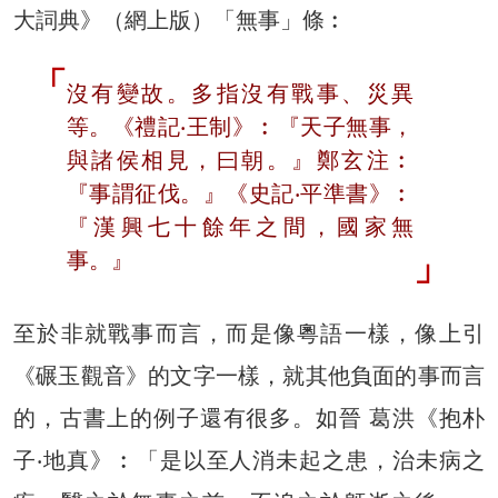
大詞典》（網上版）「無事」條︰
沒有變故。多指沒有戰事、災異
等。《禮記‧王制》︰『天子無事，
與諸侯相見，曰朝。』鄭玄注︰
『事謂征伐。』《史記‧平準書》︰
『漢興七十餘年之間，國家無
事。』
至於非就戰事而言，而是像粵語一樣，像上引
《碾玉觀音》的文字一樣，就其他負面的事而言
的，古書上的例子還有很多。如晉 葛洪《抱朴
子‧地真》︰「是以至人消未起之患，治未病之