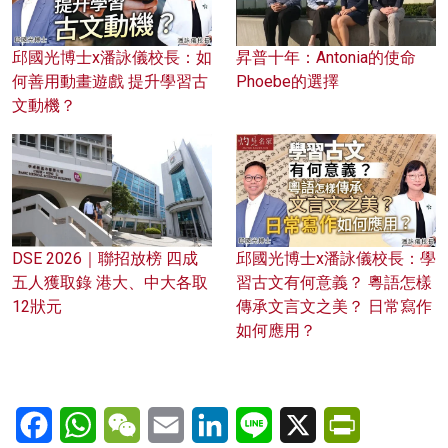
邱國光博士x潘詠儀校長：如
昇普十年：Antonia的使命
何善用動畫遊戲 提升學習古
Phoebe的選擇
文動機？
DSE 2026｜聯招放榜 四成
邱國光博士x潘詠儀校長：學
五人獲取錄 港大、中大各取
習古文有何意義？ 粵語怎樣
12狀元
傳承文言文之美？ 日常寫作
如何應用？
Facebook
WhatsApp
WeChat
Email
LinkedIn
Line
X
PrintFriendl