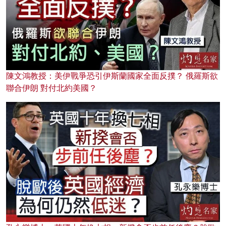
陳文鴻教授：美伊戰爭恐引伊斯蘭國家全面反撲？ 俄羅斯欲
聯合伊朗 對付北約美國？