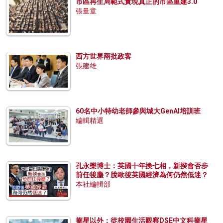
市區再生局範式實現真正的市區重建3.0
張量童
西方世界兩批政客
張建雄
60名中小特幼老師參與城大GenAI培訓班
編輯精選
孔永樂博士：英國十年換七相，新揆會否步
前任後塵？脫歐後英國經濟為何仍然低迷？
本社編輯部
摘星以外：從校園生活觀察DSE中文科摘星