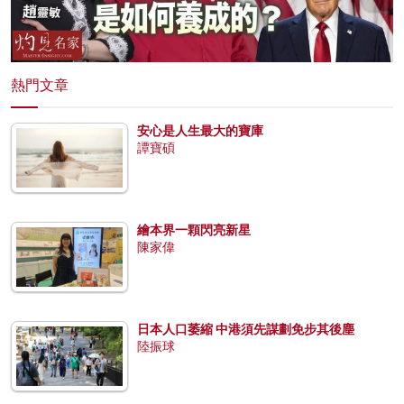
熱門文章
安心是人生最大的寶庫
譚寶碩
繪本界一顆閃亮新星
陳家偉
日本人口萎縮 中港須先謀劃免步其後塵
陸振球