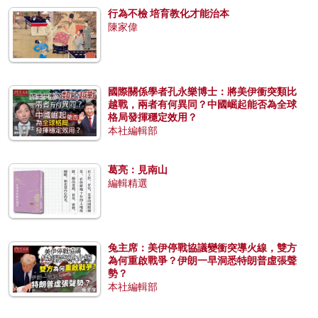
行為不檢 培育教化才能治本
陳家偉
國際關係學者孔永樂博士：將美伊衝突類比
越戰，兩者有何異同？中國崛起能否為全球
格局發揮穩定效用？
本社編輯部
葛亮：見南山
編輯精選
兔主席：美伊停戰協議變衝突導火線，雙方
為何重啟戰爭？伊朗一早洞悉特朗普虛張聲
勢？
本社編輯部