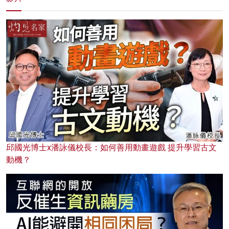
邱國光博士x潘詠儀校長：如何善用動畫遊戲 提升學習古文
動機？