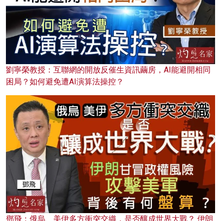
劉寧榮教授：互聯網的開放反催生資訊繭房，AI能避開相同
困局？如何避免遭AI演算法操控？
鄧飛：俄烏、美伊多方衝突交織，是否釀成世界大戰？ 伊朗