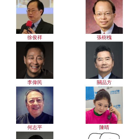
徐俊祥
張樹槐
李偉民
關品方
何志平
陳晴