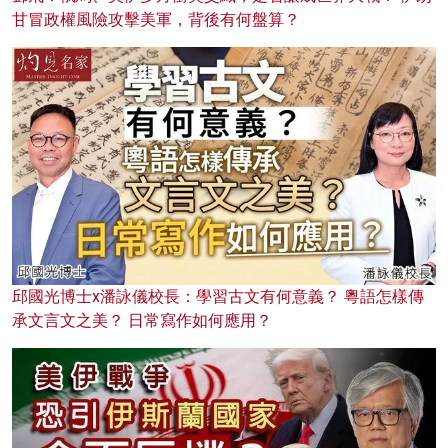
甘冒政權風險攻擊美軍，背後有何盤算？
邱國光博士x潘詠儀校長：學習古文有何意義？ 粵語怎樣傳
承文言文之美？ 日常寫作如何應用？