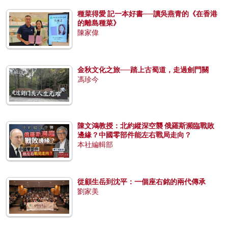
種菜得愛 記一本好書──讀吳燕青的《在香港
的離島種菜》
陳家偉
金秋文化之旅──踏上古蜀道，走過劍門關
馮珍今
陳文鴻教授：北約縱深空襲 俄羅斯瀕臨戰敗
邊緣？中國零部件能左右戰局走向？
本社編輯部
從顧生岳到沈平：一個座右銘的兩代傳承
劉家美