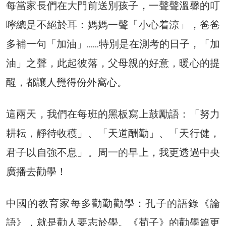
每當家長們在大門前送別孩子，一聲聲溫馨的叮
嚀總是不絕於耳：媽媽一聲「小心着涼」，爸爸
多補一句「加油」……特別是在測考的日子，「加
油」之聲，此起彼落，父母親的好意，暖心的提
醒，都讓人覺得份外窩心。
這兩天，我們在每班的黑板寫上鼓勵語：「努力
耕耘，靜待收穫」、「天道酬勤」、「天行健，
君子以自強不息」。周一的早上，我更透過中央
廣播去勸學！
中國的教育家每多勸勤勸學：孔子的語錄《論
語》，就是勸人要志於學。《荀子》的勸學篇更