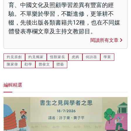
育、中國文化及照顧學習差異有豐富的經
驗。不單樂於學習，不斷進修，更筆耕不
輟，先後出版各類書籍共12種，也在不同媒
體發表專欄文章及主持文教節目。
閱讀所有文章
灼見原創
灼見獨家
怪獸家長
虎媽
何詩蓓
學業
陳家偉
勸學
鄧俊文
體藝
編輯精選