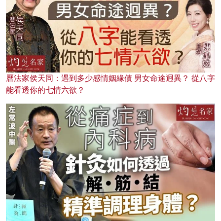
曆法家侯天同：遇到多少感情姻緣債 男女命途迥異？ 從八字
能看透你的七情六欲？