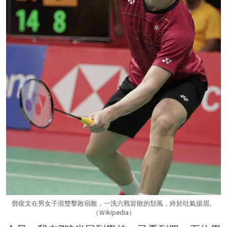
鄧俊文在男女子混雙擊敗宿敵，一洗六戰皆敗的頹風，終於吐氣揚眉。
（Ｗikipedia）