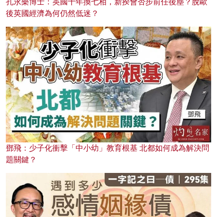
孔永樂博士：英國十年換七相，新揆會否步前任後塵？脫歐
後英國經濟為何仍然低迷？
鄧飛：少子化衝擊「中小幼」教育根基 北都如何成為解決問
題關鍵？