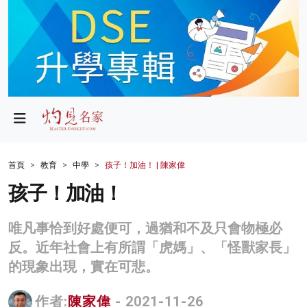
政局
教育
文化
財經
首頁
教育
中學
孩子！加油！ | 陳家偉
生活
孩子！加油！
健康
唯凡事恰到好處便可，過猶和不及只會物極必
商業
反。近年社會上有所謂「虎媽」、「怪獸家長」
的現象出現，實在可悲。
科技
影片
作者:
陳家偉
- 2021-11-26