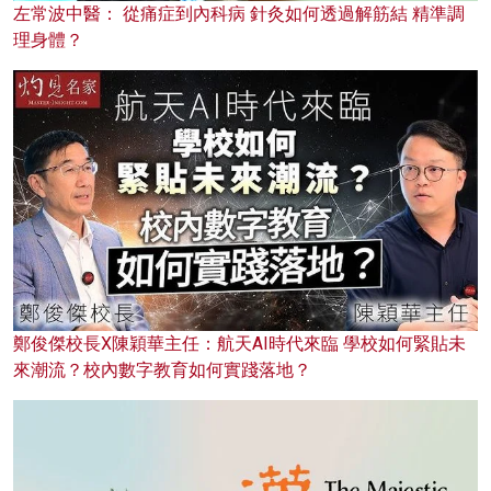
左常波中醫： 從痛症到內科病 針灸如何透過解筋結 精準調
理身體？
鄭俊傑校長X陳穎華主任：航天AI時代來臨 學校如何緊貼未
來潮流？校內數字教育如何實踐落地？