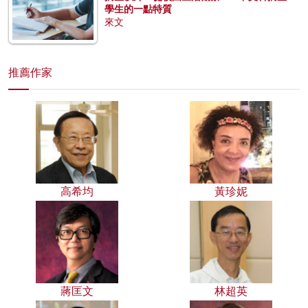
學生的一點特質
來文
推薦作家
高希均
黃珍妮
蔣匡文
林超英