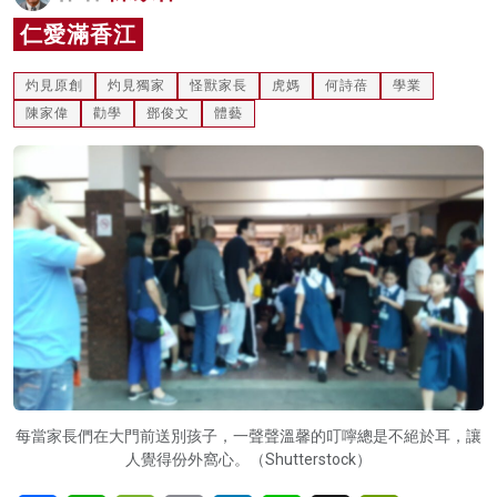
名家榜
仁愛滿香江
灼見活動
灼見原創
灼見獨家
怪獸家長
虎媽
何詩蓓
學業
陳家偉
勸學
鄧俊文
體藝
關於我們
每當家長們在大門前送別孩子，一聲聲溫馨的叮嚀總是不絕於耳，讓
人覺得份外窩心。（Shutterstock）