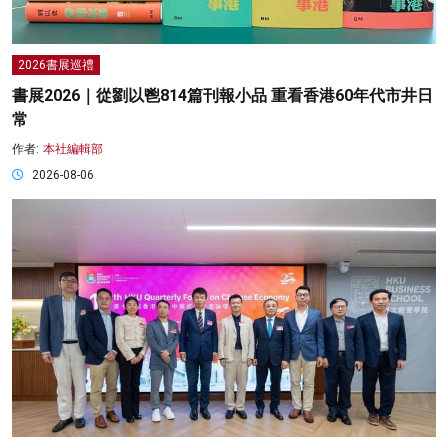
2026書展巡禮
書展2026｜從劉以鬯814篇刊報小品 重看香港60年代市井日
常
作者:
本社編輯部
2026-08-06