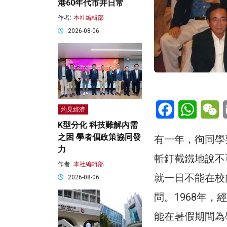
港60年代市井日常
作者:
本社編輯部
2026-08-06
Facebook
WhatsA
W
灼見經濟
K型分化 科技難解內需
之困 學者倡政策協同發
有一年，徇同學
力
斬釘截鐵地說不
作者:
本社編輯部
就一日不能在校
2026-08-06
問。1968年
能在暑假期間為