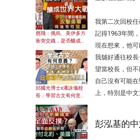
何避免遭AI演算法操
控？
我第二次回校任
記得1963年
鄧飛：俄烏、美伊多方
衝突交織，是否釀成世
現在想來，他可
界大戰？ 伊朗甘冒政權
風險攻擊美軍，背後有
我舖好通往校長
何盤算？
望當校長，但不
自己沒有可能在
邱國光博士x潘詠儀校
上，特別是中文
長：學習古文有何意
義？ 粵語怎樣傳承文言
文之美？ 日常寫作如何
應用？
彭泓基的中