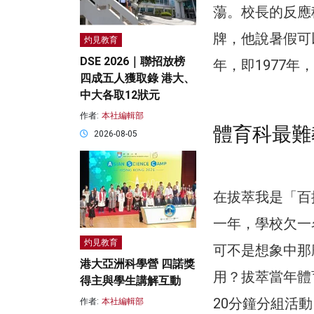
蕩。校長的反應
牌，他說暑假可
灼見教育
DSE 2026｜聯招放榜
年，即1977
四成五人獲取錄 港大、
中大各取12狀元
作者:
本社編輯部
體育科最難
2026-08-05
在拔萃我是「百
一年，學校欠一
灼見教育
可不是想象中那
港大亞洲科學營 四諾獎
用？拔萃當年體
得主與學生講解互動
20分鐘分組活
作者:
本社編輯部