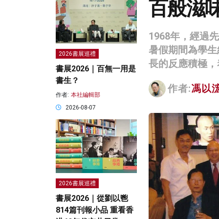
百般滋
1968年，經
暑假期間為學生
2026書展巡禮
長的反應積極，
書展2026｜百無一用是
書生？
作者:
馮以
作者:
本社編輯部
2026-08-07
2026書展巡禮
書展2026｜從劉以鬯
814篇刊報小品 重看香