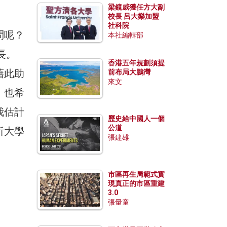
梁鏡威獲任方大副
校長 呂大樂加盟
社科院
問呢？
本社編輯部
長。
香港五年規劃須提
藉此助
前布局大鵬灣
來文
，也希
我估計
歷史給中國人一個
公道
所大學
張建雄
市區再生局範式實
現真正的市區重建
3.0
張量童