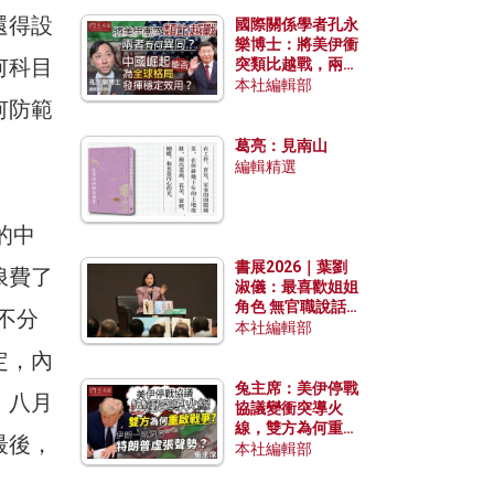
還得設
國際關係學者孔永
樂博士：將美伊衝
何科目
突類比越戰，兩者
有何異同？中國崛
本社編輯部
起能否為全球格局
何防範
發揮穩定效用？
葛亮：見南山
編輯精選
的中
書展2026｜葉劉
浪費了
淑儀：最喜歡姐姐
角色 無官職說話
不分
包袱少
本社編輯部
定，內
兔主席：美伊停戰
，八月
協議變衝突導火
線，雙方為何重啟
最後，
戰爭？伊朗一早洞
本社編輯部
悉特朗普虛張聲
勢？