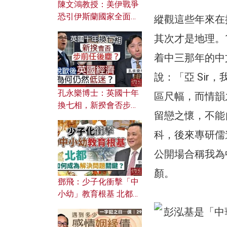
陳文鴻教授：美伊戰爭
恐引伊斯蘭國家全面反
縱觀這些年來在
撲？ 俄羅斯欲聯合伊朗
其次才是地理。
對付北約美國？
着中三那年的中
說：「亞 Si
孔永樂博士：英國十年
區尺幅，而情韻
換七相，新揆會否步前
留戀之懷，不能
任後塵？脫歐後英國經
濟為何仍然低迷？
科，後來專研儒
公開場合稱我為
顏。
鄧飛：少子化衝擊「中
小幼」教育根基 北都如
何成為解決問題關鍵？