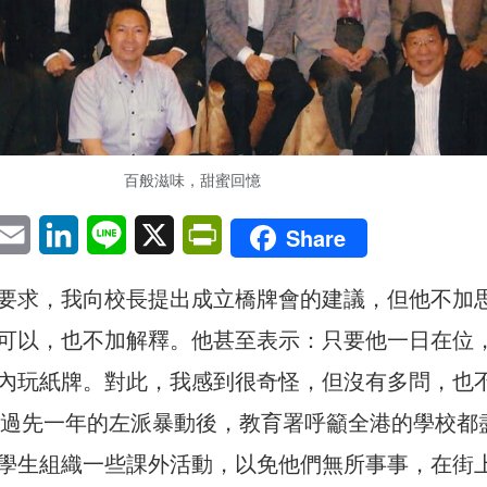
百般滋味，甜蜜回憶
pp
eChat
Email
LinkedIn
Line
X
PrintFriendly
Share
要求，我向校長提出成立橋牌會的建議，但他不加
可以，也不加解釋。他甚至表示：只要他一日在位
內玩紙牌。對此，我感到很奇怪，但沒有多問，也
，經過先一年的左派暴動後，教育署呼籲全港的學校都
學生組織一些課外活動，以免他們無所事事，在街