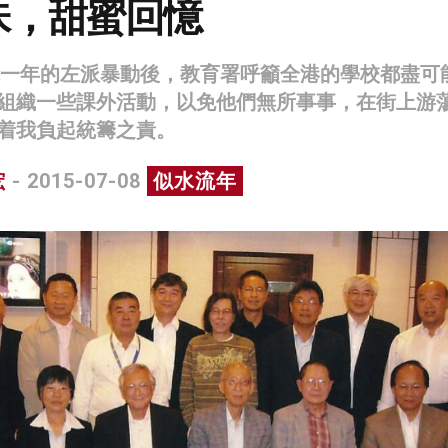
味，甜蜜回憶
過先一年的左派暴動後，教育署呼籲全港的學校都盡可
組織一些課外活動，以免他們無所事事，在街上游
着我負起統籌之責。
浤
- 2015-07-08
似水流年