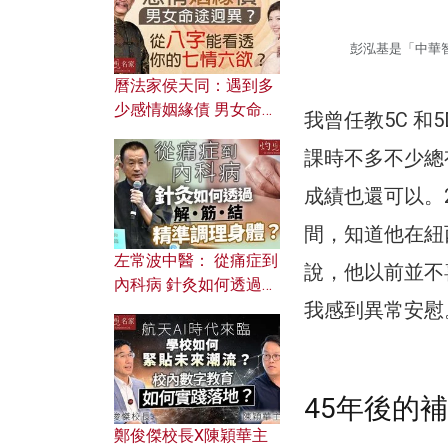
彭泓基是「中華
曆法家侯天同：遇到多
少感情姻緣債 男女命途
我曾任教5C 
迥異？ 從八字能看透你
課時不多不少總
的七情六欲？
成績也還可以。
間，知道他在紐
左常波中醫： 從痛症到
說，他以前並不
內科病 針灸如何透過解
我感到異常安慰
筋結 精準調理身體？
45年後的
鄭俊傑校長X陳穎華主