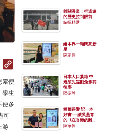
雄關漫道：把遙遠
的歷史拉到眼前
編輯精選
繪本界一顆閃亮新
星
陳家偉
Copy
Link
日本人口萎縮 中
思索便
港須先謀劃免步其
後塵
，學生
陸振球
不便多
種菜得愛 記一本
盡可
好書──讀吳燕青
的《在香港的離島
種菜》
上游
陳家偉