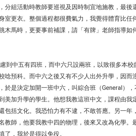
，分組活動時教師要巡視及因時制宜地施教，最後
身室更衣。整個過程都很費氣力，我覺得體育比任
跳木馬時，更要事前補課，請「有牌」老師指導如
長考慮到中五有四班，而中六只設兩班，以致很多本校
校唸預科。而中六之後又有不少人出外升學，因而
於是決定加開一班中六，叫綜合班（General），
到美加升學的學生。他想我教這班中文，課程由我
還包括文化。我恐怕力有不逮，不敢答應。另一年
名教師，他要我教中四的物理，後來又改為化學。
填了，我於是得以免役。