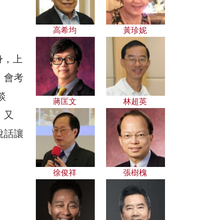
）
高希均
黃珍妮
身，上
，會考
談
蔣匡文
林超英
，又
說話讓
徐俊祥
張樹槐