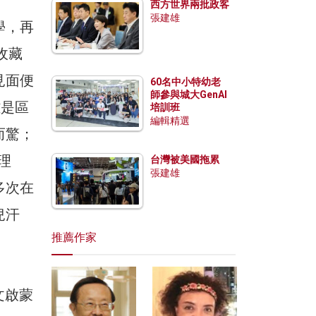
西方世界兩批政客
張建雄
學，再
收藏
見面便
60名中小特幼老
師參與城大GenAI
雖是區
培訓班
編輯精選
而驚；
理
台灣被美國拖累
張建雄
多次在
兒汗
推薦作家