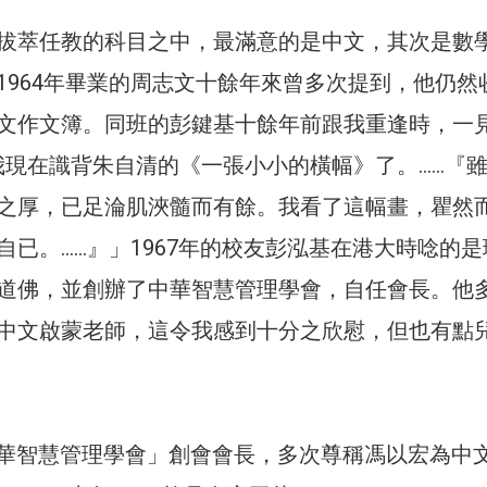
拔萃任教的科目之中，最滿意的是中文，其次是數
1964年畢業的周志文十餘年來曾多次提到，他仍然
文作文簿。同班的彭鍵基十餘年前跟我重逢時，一
r，我現在識背朱自清的《一張小小的橫幅》了。……『
之厚，已足淪肌浹髓而有餘。我看了這幅畫，瞿然
自已。……』」1967年的校友彭泓基在港大時唸的是
道佛，並創辦了中華智慧管理學會，自任會長。他
中文啟蒙老師，這令我感到十分之欣慰，但也有點