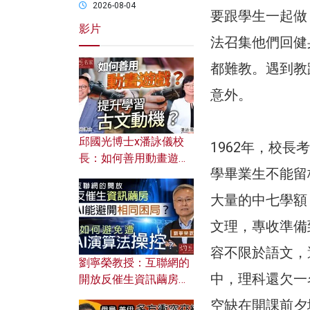
2026-08-04
要跟學生一起做
影片
法召集他們回健
都難教。遇到教
意外。
邱國光博士x潘詠儀校
1962年，校
長：如何善用動畫遊戲
學畢業生不能留
提升學習古文動機？
大量的中七學額，
文理，專收準備
容不限於語文，
劉寧榮教授：互聯網的
中，理科還欠一
開放反催生資訊繭房，
AI能避開相同困局？如
空缺在開課前夕