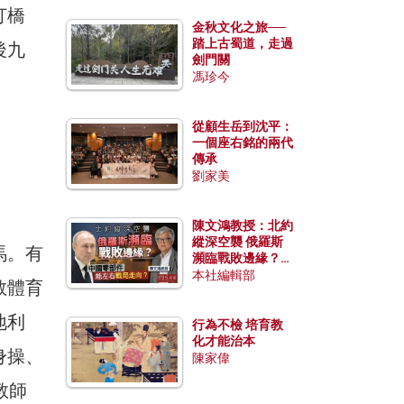
打橋
金秋文化之旅──
踏上古蜀道，走過
後九
劍門關
馮珍今
從顧生岳到沈平：
一個座右銘的兩代
傳承
劉家美
陳文鴻教授：北約
縱深空襲 俄羅斯
馬。有
瀕臨戰敗邊緣？中
國零部件能左右戰
本社編輯部
教體育
局走向？
地利
行為不檢 培育教
化才能治本
身操、
陳家偉
教師