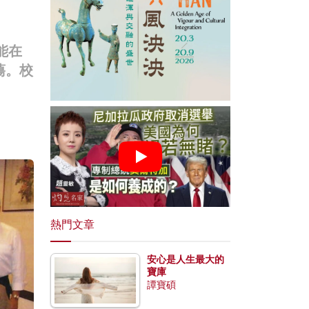
能在
蕩。校
熱門文章
安心是人生最大的
寶庫
譚寶碩