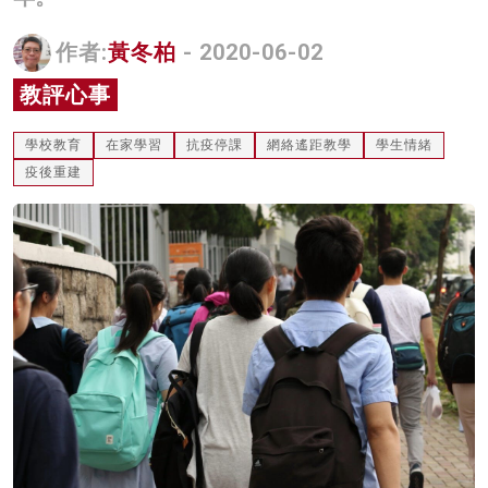
名家榜
作者:
黃冬柏
- 2020-06-02
灼見活動
教評心事
關於我們
學校教育
在家學習
抗疫停課
網絡遙距教學
學生情緒
疫後重建