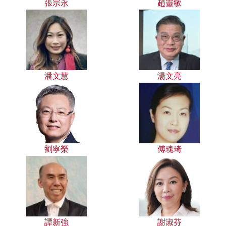
張宗永
趙靈敏
潘文慧
湯文亮
劉寧榮
傅瑰琦
譚新強
謝淑芬