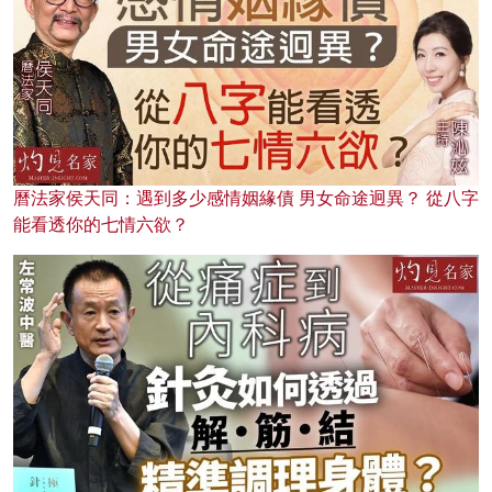
曆法家侯天同：遇到多少感情姻緣債 男女命途迥異？ 從八字
能看透你的七情六欲？