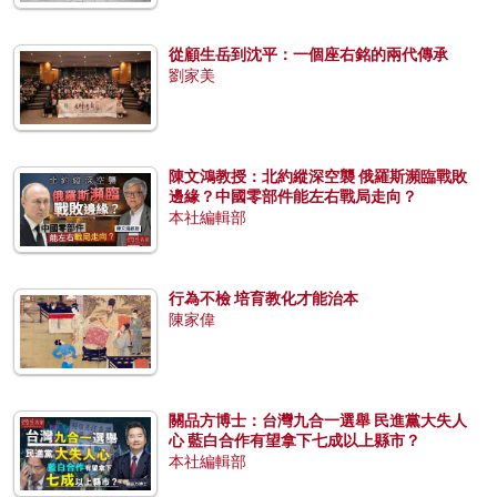
從顧生岳到沈平：一個座右銘的兩代傳承
劉家美
陳文鴻教授：北約縱深空襲 俄羅斯瀕臨戰敗
邊緣？中國零部件能左右戰局走向？
本社編輯部
行為不檢 培育教化才能治本
陳家偉
關品方博士：台灣九合一選舉 民進黨大失人
心 藍白合作有望拿下七成以上縣市？
本社編輯部