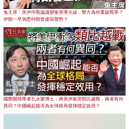
兔主席：美伊停戰協議變衝突導火線，雙方為何重啟戰爭？
伊朗一早洞悉特朗普虛張聲勢？
國際關係學者孔永樂博士：將美伊衝突類比越戰，兩者有何
異同？中國崛起能否為全球格局發揮穩定效用？