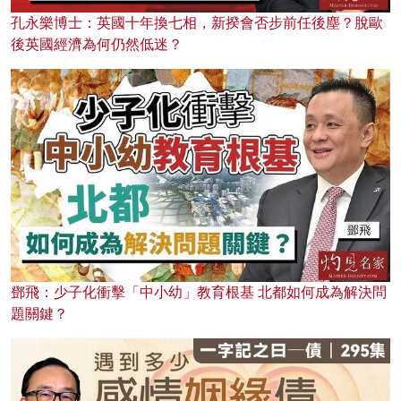
孔永樂博士：英國十年換七相，新揆會否步前任後塵？脫歐
後英國經濟為何仍然低迷？
鄧飛：少子化衝擊「中小幼」教育根基 北都如何成為解決問
題關鍵？