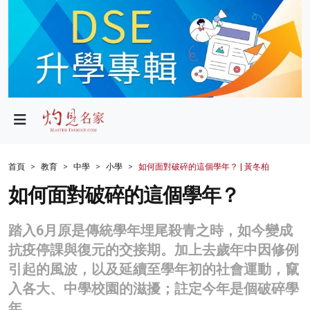
政局
教育
文化
財經
首頁
教育
中學
小學
如何面對破碎的這個學年？ | 黃冬柏
生活
如何面對破碎的這個學年？
健康
踏入6月原是傳統學年埋尾殺青之時，如今變成
商業
抗疫停課與復元的交接期。加上去歲年中因修例
引起的風波，以及延續至學年初的社會運動，竄
科技
入各大、中學校園的滋擾；註定今年是個破碎學
影片
年。