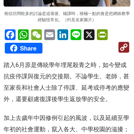
相信坊間較多的討論是追落後、補課時，積極一點的會是把網絡教學
經驗恆常化。（灼見名家圖片）
Facebook
WhatsApp
WeChat
Email
LinkedIn
Line
X
PrintFriendl
C
Share
Li
踏入6月原是傳統學年埋尾殺青之時，如今變成
抗疫停課與復元的交接期。不論學生、老師，甚
至家長和社會人士除了停課、延考或停考的應變
外，還要顧慮復課後學生返放學的安全。
加上去歲年中因修例引起的風波，以及延續至學
年初的社會運動，竄入各大、中學校園的滋擾；