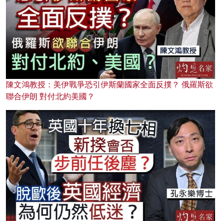
陳文鴻教授：美伊戰爭恐引伊斯蘭國家全面反撲？ 俄羅斯欲
聯合伊朗 對付北約美國？