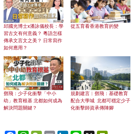
邱國光博士x潘詠儀校長：學
從五育看香港教育的變
習古文有何意義？ 粵語怎樣
傳承文言文之美？ 日常寫作
如何應用？
鄧飛：少子化衝擊「中小
規劃建言︱鄧飛：基礎教育
幼」教育根基 北都如何成為
配合大學城 北都可穩定少子
解決問題關鍵？
化衝擊師資承傳陣腳
Facebook
WhatsApp
WeChat
Email
LinkedIn
Line
X
PrintFriendl