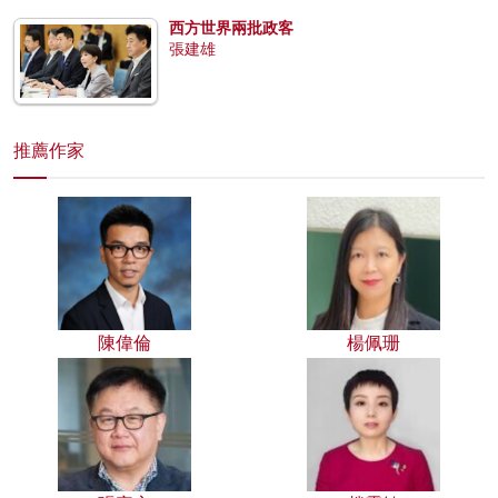
西方世界兩批政客
張建雄
推薦作家
陳偉倫
楊佩珊