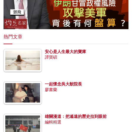
熱門文章
安心是人生最大的寶庫
譚寶碩
一起懷念吳大猷院長
廖書蘭
雄關漫道：把遙遠的歷史拉到眼前
編輯精選