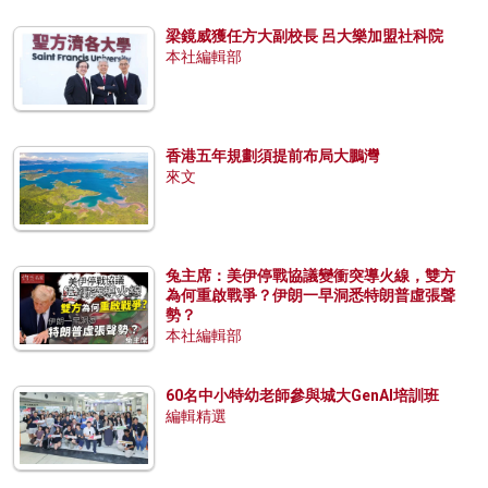
梁鏡威獲任方大副校長 呂大樂加盟社科院
本社編輯部
香港五年規劃須提前布局大鵬灣
來文
兔主席：美伊停戰協議變衝突導火線，雙方
為何重啟戰爭？伊朗一早洞悉特朗普虛張聲
勢？
本社編輯部
60名中小特幼老師參與城大GenAI培訓班
編輯精選