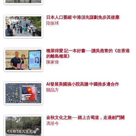
日本人口萎縮 中港須先謀劃免步其後塵
陸振球
種菜得愛 記一本好書──讀吳燕青的《在香港
的離島種菜》
陳家偉
AI發展美國搞小院高牆 中國推多邊合作
關品方
金秋文化之旅──踏上古蜀道，走過劍門關
馮珍今