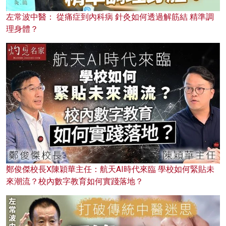
左常波中醫： 從痛症到內科病 針灸如何透過解筋結 精準調
理身體？
鄭俊傑校長X陳穎華主任：航天AI時代來臨 學校如何緊貼未
來潮流？校內數字教育如何實踐落地？