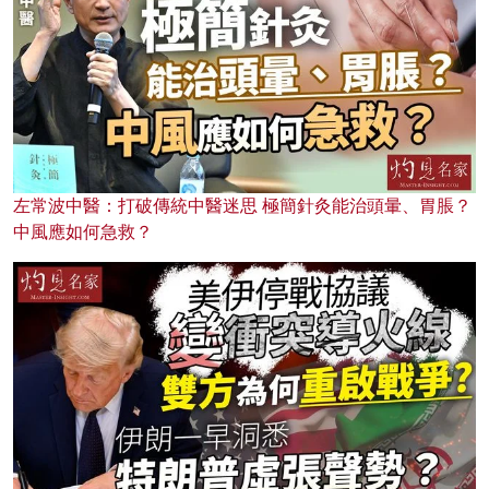
左常波中醫：打破傳統中醫迷思 極簡針灸能治頭暈、胃脹？
中風應如何急救？