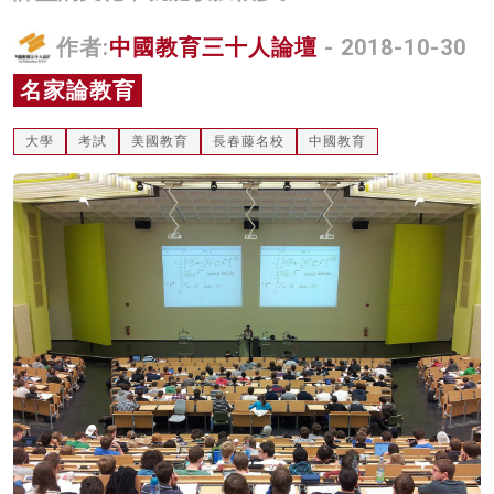
名家榜
作者:
中國教育三十人論壇
- 2018-10-30
灼見活動
名家論教育
關於我們
大學
考試
美國教育
長春藤名校
中國教育