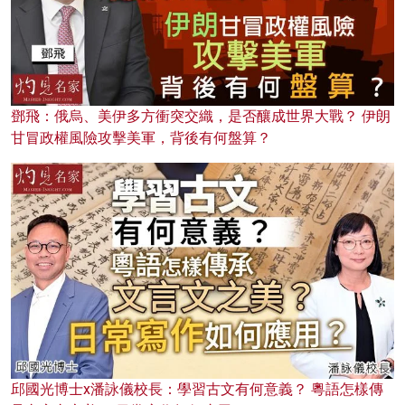
鄧飛：俄烏、美伊多方衝突交織，是否釀成世界大戰？ 伊朗
甘冒政權風險攻擊美軍，背後有何盤算？
邱國光博士x潘詠儀校長：學習古文有何意義？ 粵語怎樣傳