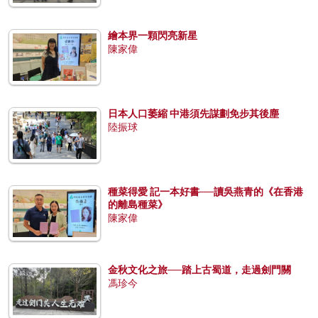
繪本界一顆閃亮新星
陳家偉
日本人口萎縮 中港須先謀劃免步其後塵
陸振球
種菜得愛 記一本好書──讀吳燕青的《在香港
的離島種菜》
陳家偉
金秋文化之旅──踏上古蜀道，走過劍門關
馮珍今