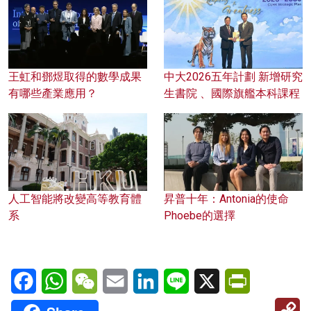
王虹和鄧煜取得的數學成果
中大2026五年計劃 新增研究
有哪些產業應用？
生書院 、國際旗艦本科課程
人工智能將改變高等教育體
昇普十年：Antonia的使命
系
Phoebe的選擇
Facebook
WhatsApp
WeChat
Email
LinkedIn
Line
X
PrintFriendl
C