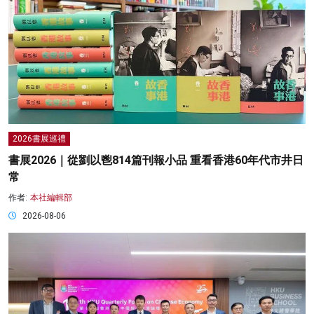
2026書展巡禮
書展2026｜從劉以鬯814篇刊報小品 重看香港60年代市井日
常
作者:
本社編輯部
2026-08-06