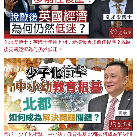
孔永樂博士：英國十年換七相，新揆會否步前任後塵？脫歐
後英國經濟為何仍然低迷？
鄧飛：少子化衝擊「中小幼」教育根基 北都如何成為解決問