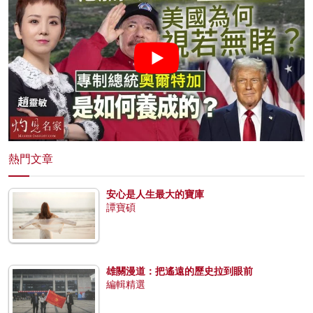
熱門文章
安心是人生最大的寶庫
譚寶碩
雄關漫道：把遙遠的歷史拉到眼前
編輯精選