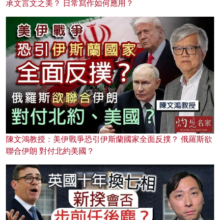
承文言文之美？ 日常寫作如何應用？
陳文鴻教授：美伊戰爭恐引伊斯蘭國家全面反撲？ 俄羅斯欲
聯合伊朗 對付北約美國？