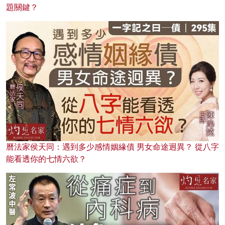
題關鍵？
曆法家侯天同：遇到多少感情姻緣債 男女命途迥異？ 從八字
能看透你的七情六欲？