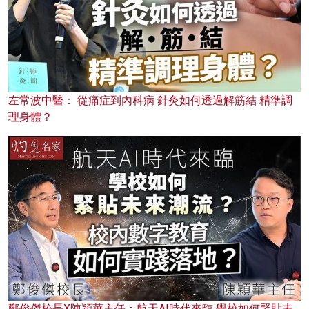
左常波中醫： 從痛症到內科病 針灸如何透過解筋結 精準調
理身體？
鄭俊傑校長X陳穎華主任：航天AI時代來臨 學校如何緊貼未