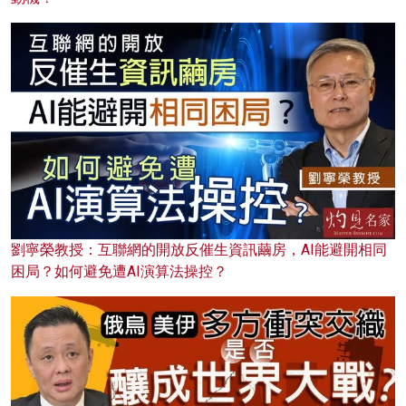
劉寧榮教授：互聯網的開放反催生資訊繭房，AI能避開相同
困局？如何避免遭AI演算法操控？