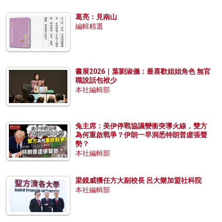
葛亮：見南山
編輯精選
書展2026｜葉劉淑儀：最喜歡姐姐角色 無官
職說話包袱少
本社編輯部
兔主席：美伊停戰協議變衝突導火線，雙方
為何重啟戰爭？伊朗一早洞悉特朗普虛張聲
勢？
本社編輯部
梁鏡威獲任方大副校長 呂大樂加盟社科院
本社編輯部