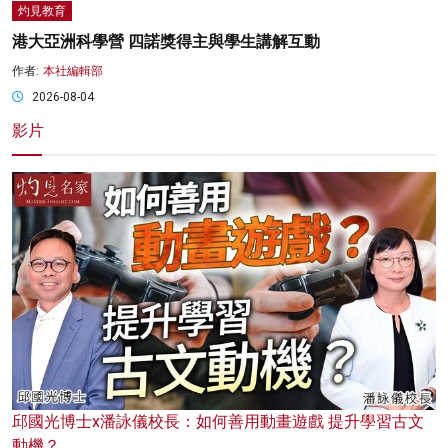
灼見教育
港大亞洲科學營 四諾獎得主與學生講解互動
作者:
本社編輯部
2026-08-04
影片
邱國光博士x潘詠儀校長：如何善用動畫遊戲 提升學習古文
動機？