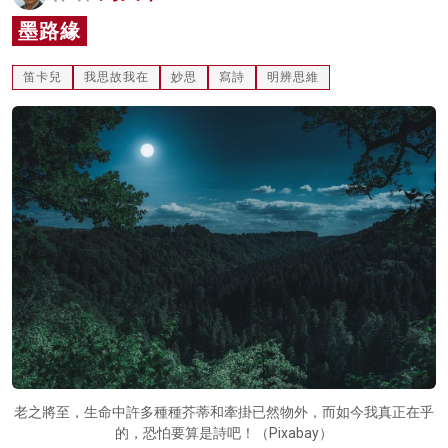
名家榜
墨路緣
灼見活動
笛卡兒
我思故我在
妙思
寫詩
明辨思維
關於我們
老之將至，生命中許多種種芥蒂和牽掛已然物外，而如今我真正在乎
的，恐怕要算是詩吧！（Pixabay）