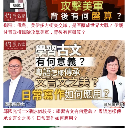
鄧飛：俄烏、美伊多方衝突交織，是否釀成世界大戰？ 伊朗
甘冒政權風險攻擊美軍，背後有何盤算？
邱國光博士x潘詠儀校長：學習古文有何意義？ 粵語怎樣傳
承文言文之美？ 日常寫作如何應用？