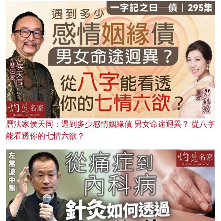
曆法家侯天同：遇到多少感情姻緣債 男女命途迥異？ 從八字
能看透你的七情六欲？