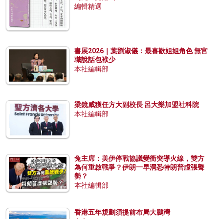
編輯精選
書展2026｜葉劉淑儀：最喜歡姐姐角色 無官
職說話包袱少
本社編輯部
梁鏡威獲任方大副校長 呂大樂加盟社科院
本社編輯部
兔主席：美伊停戰協議變衝突導火線，雙方
為何重啟戰爭？伊朗一早洞悉特朗普虛張聲
勢？
本社編輯部
香港五年規劃須提前布局大鵬灣