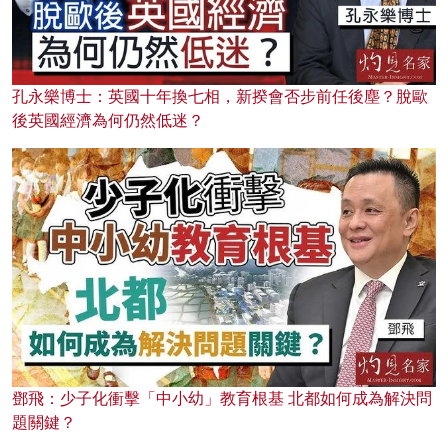
孔永樂博士：英國十年換七相，新揆會否步前任後塵？脫歐
後英國經濟為何仍然低迷？
鄧飛：少子化衝擊「中小幼」教育根基 北都如何成為解決問
題關鍵？