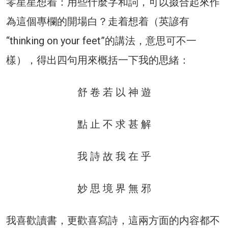
零星星想着：用些什麼字和詞，可以掇合起來作
為這個專欄的開場白？走着想着（英諺有
“thinking on your feet”的講法，意思可不一
樣），得出四句用來概括一下我的思緒：
舒 卷 若 以 神 遊
點 止 不 求 甚 解
我 詩 故 我 在 乎
妙 思 境 界 無 邪
我喜歡讀書，更歡喜寫詩，這兩方面的内容都不