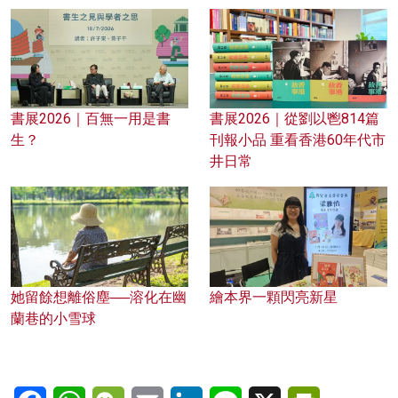
書展2026｜百無一用是書
書展2026｜從劉以鬯814篇
生？
刊報小品 重看香港60年代市
井日常
她留餘想離俗塵──溶化在幽
繪本界一顆閃亮新星
蘭巷的小雪球
Facebook
WhatsApp
WeChat
Email
LinkedIn
Line
X
PrintFriendl