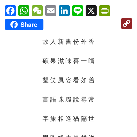
Facebook
WhatsApp
WeChat
Email
LinkedIn
Line
X
PrintFriendl
C
Share
Li
故 人 新 書 份 外 香
碩 果 滋 味 喜 一 嚐
颦 笑 風 姿 看 如 舊
言 語 珠 璣 說 尋 常
字 旅 相 逢 猶 隔 世