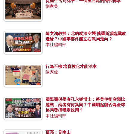
從顧生岳到沈平：一個座右銘的兩代傳承
劉家美
陳文鴻教授：北約縱深空襲 俄羅斯瀕臨戰敗
邊緣？中國零部件能左右戰局走向？
本社編輯部
行為不檢 培育教化才能治本
陳家偉
國際關係學者孔永樂博士：將美伊衝突類比
越戰，兩者有何異同？中國崛起能否為全球
格局發揮穩定效用？
本社編輯部
葛亮：見南山