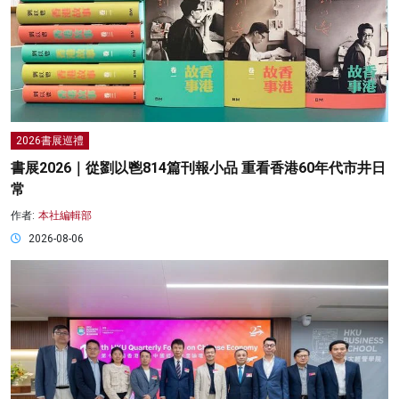
2026書展巡禮
書展2026｜從劉以鬯814篇刊報小品 重看香港60年代市井日
常
作者:
本社編輯部
2026-08-06