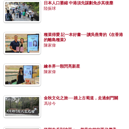
日本人口萎縮 中港須先謀劃免步其後塵
陸振球
種菜得愛 記一本好書──讀吳燕青的《在香港
的離島種菜》
陳家偉
繪本界一顆閃亮新星
陳家偉
金秋文化之旅──踏上古蜀道，走過劍門關
馮珍今