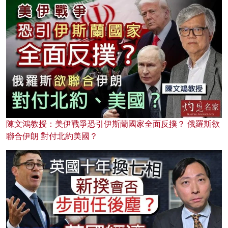
陳文鴻教授：美伊戰爭恐引伊斯蘭國家全面反撲？ 俄羅斯欲
聯合伊朗 對付北約美國？