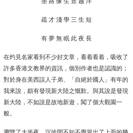
墨 路 缘 生 豈 越 洋
疏 才 淺 學 三 生 短
有 夢 無 眠 此 夜 長
在灼見名家看到不少好文章，看着看着，吸收了
許多香港文教界的資訊，個別作者也是認識的；
對於身在美西誤人子弟、「自絕於國人」有年的
我來說，頗有發現新大陸之慨歎。與其說是發現
新大陸，不如說是故地新遊，闖了個大觀園一
般。
瀏覽了大半夜，沉吟間不知不覺冒出了上面的幾