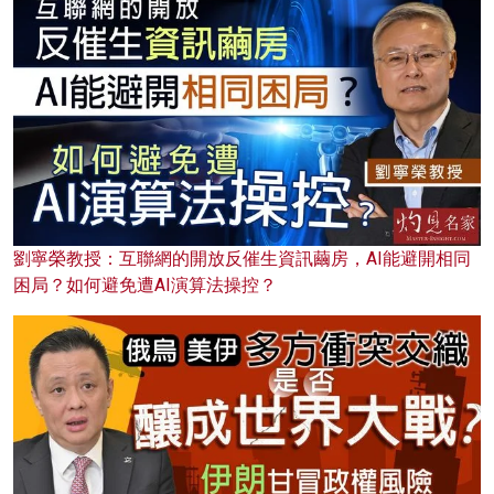
劉寧榮教授：互聯網的開放反催生資訊繭房，AI能避開相同
困局？如何避免遭AI演算法操控？