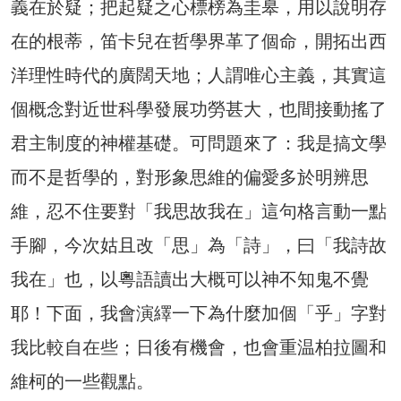
義在於疑；把起疑之心標榜為圭皋，用以說明存
在的根蒂，笛卡兒在哲學界革了個命，開拓出西
洋理性時代的廣闊天地；人謂唯心主義，其實這
個概念對近世科學發展功勞甚大，也間接動搖了
君主制度的神權基礎。可問題來了：我是搞文學
而不是哲學的，對形象思維的偏愛多於明辨思
維，忍不住要對「我思故我在」這句格言動一點
手腳，今次姑且改「思」為「詩」，曰「我詩故
我在」也，以粵語讀出大概可以神不知鬼不覺
耶！下面，我會演繹一下為什麼加個「乎」字對
我比較自在些；日後有機會，也會重温柏拉圖和
維柯的一些觀點。