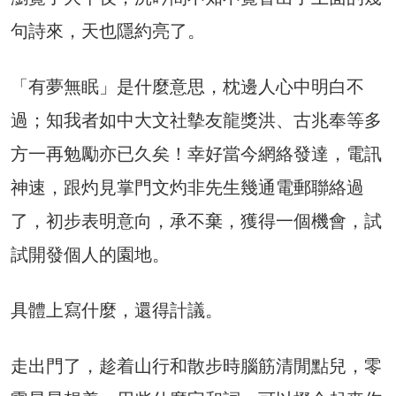
句詩來，天也隱約亮了。
「有夢無眠」是什麼意思，枕邊人心中明白不
過；知我者如中大文社摰友龍獎洪、古兆奉等多
方一再勉勵亦已久矣！幸好當今網絡發達，電訊
神速，跟灼見掌門文灼非先生幾通電郵聯絡過
了，初步表明意向，承不棄，獲得一個機會，試
試開發個人的園地。
具體上寫什麼，還得計議。
走出門了，趁着山行和散步時腦筋清閒點兒，零