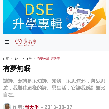
政局
教育
文化
財經
首頁
文化
文學
有夢無眠 | 周天平
生活
有夢無眠
健康
讀詩、寫詩是以知詩、知我；以思無邪，與妙思
商業
遊，我嚮往這樣的詩、思生活，它讓我感到無比
自在。
科技
影片
作者:
周天平
- 2018-08-07