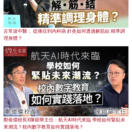
左常波中醫： 從痛症到內科病 針灸如何透過解筋結 精準調
理身體？
鄭俊傑校長X陳穎華主任：航天AI時代來臨 學校如何緊貼未
來潮流？校內數字教育如何實踐落地？