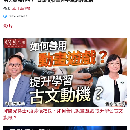
港大亞洲科學營 四諾獎得主與學生講解互動
作者:
本社編輯部
2026-08-04
影片
邱國光博士x潘詠儀校長：如何善用動畫遊戲 提升學習古文
動機？