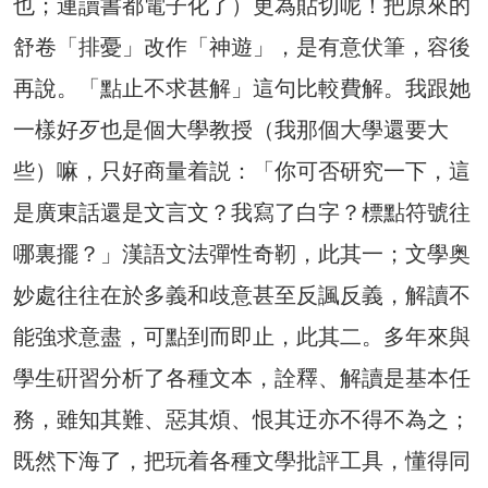
也；連讀書都電子化了）更為貼切呢！把原來的
舒卷「排憂」改作「神遊」，是有意伏筆，容後
再說。「點止不求甚解」這句比較費解。我跟她
一樣好歹也是個大學教授（我那個大學還要大
些）嘛，只好商量着説：「你可否研究一下，這
是廣東話還是文言文？我寫了白字？標點符號往
哪裏擺？」漢語文法彈性奇靭，此其一；文學奥
妙處往往在於多義和歧意甚至反諷反義，解讀不
能強求意盡，可點到而即止，此其二。多年來與
學生硏習分析了各種文本，詮釋、解讀是基本任
務，雖知其難、惡其煩、恨其迂亦不得不為之；
既然下海了，把玩着各種文學批評工具，懂得同