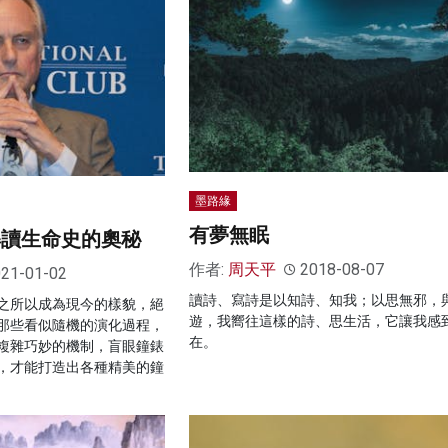
墨路緣
有夢無眠
解讀生命史的奧秘
作者:
周天平
2018-08-07
21-01-02
讀詩、寫詩是以知詩、知我；以思無邪，
之所以成為現今的樣貌，絕
遊，我嚮往這樣的詩、思生活，它讓我感
那些看似隨機的演化過程，
在。
複雜巧妙的機制，盲眼鐘錶
，才能打造出各種精美的鐘