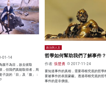
政治與人文
哲學如何幫助我們了解事件
8-01-14
作者:
張楚勇
2017-11-24
為腹不為目，故去彼取
限，但我們真能取得者，局
要知道事件的真相，需要尋根究底的哲學
老子說的「目」及「腹」：
要被事件的表面蒙蔽。透過尋根究底的哲
？
事件的是非價值。