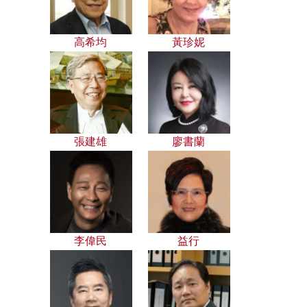
高希均
黃珍妮
張建雄
廖書蘭
李偉民
益行