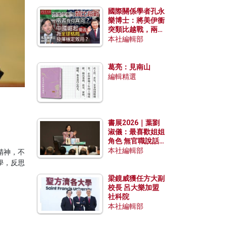
國際關係學者孔永
樂博士：將美伊衝
突類比越戰，兩者
有何異同？中國崛
本社編輯部
起能否為全球格局
發揮穩定效用？
葛亮：見南山
編輯精選
？
書展2026｜葉劉
淑儀：最喜歡姐姐
角色 無官職說話
包袱少
本社編輯部
精神，不
學，反思
梁鏡威獲任方大副
校長 呂大樂加盟
社科院
本社編輯部