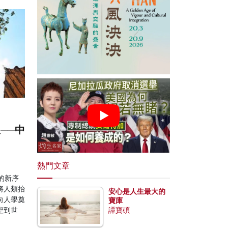
──中
熱門文章
的新序
將人類抬
安心是人生最大的
向人學奠
寶庫
聖到世
譚寶碩