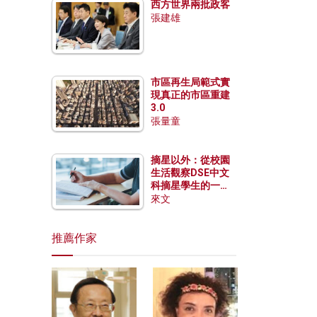
西方世界兩批政客
張建雄
市區再生局範式實
現真正的市區重建
3.0
張量童
摘星以外：從校園
生活觀察DSE中文
科摘星學生的一點
特質
來文
推薦作家