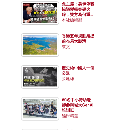
兔主席：美伊停戰
協議變衝突導火
線，雙方為何重啟
戰爭？伊朗一早洞
本社編輯部
悉特朗普虛張聲
勢？
香港五年規劃須提
前布局大鵬灣
來文
歷史給中國人一個
公道
張建雄
60名中小特幼老
師參與城大GenAI
培訓班
編輯精選