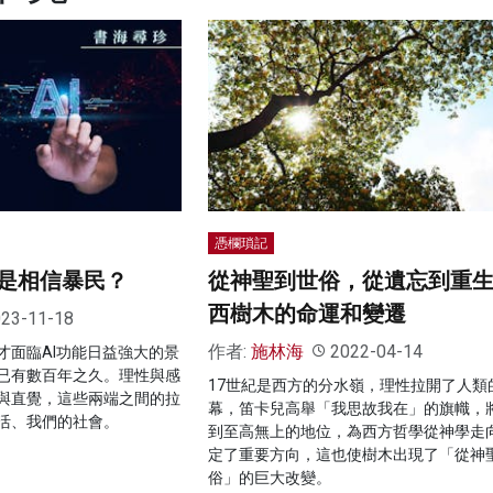
憑欄瑣記
是相信暴民？
從神聖到世俗，從遺忘到重生
西樹木的命運和變遷
23-11-18
作者:
施林海
2022-04-14
才面臨AI功能日益強大的景
已有數百年之久。理性與感
17世紀是西方的分水嶺，理性拉開了人類
與直覺，這些兩端之間的拉
幕，笛卡兒高舉「我思故我在」的旗幟，
活、我們的社會。
到至高無上的地位，為西方哲學從神學走
定了重要方向，這也使樹木出現了「從神
俗」的巨大改變。