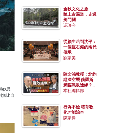
金秋文化之旅──
踏上古蜀道，走過
劍門關
馮珍今
從顧生岳到沈平：
一個座右銘的兩代
傳承
劉家美
陳文鴻教授：北約
縱深空襲 俄羅斯
瀕臨戰敗邊緣？中
與妙思
國零部件能左右戰
本社編輯部
到無比自
局走向？
行為不檢 培育教
化才能治本
陳家偉