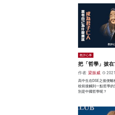
教評心事
把「哲學」披在
作者:
梁振威
202
高中生在DSE之後便
校前接觸到一點哲學的
別是中國哲學呢？