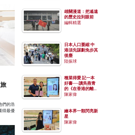
雄關漫道：把遙遠
的歷史拉到眼前
編輯精選
日本人口萎縮 中
港須先謀劃免步其
後塵
陸振球
種菜得愛 記一本
好書──讀吳燕青
之旅
的《在香港的離島
種菜》
陳家偉
他們的浩
獲得最優
繪本界一顆閃亮新
星
陳家偉