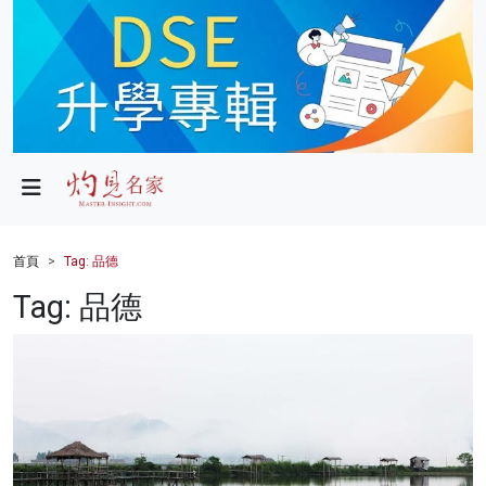
政局
教育
文化
財經
首頁
Tag: 品德
生活
Tag: 品德
健康
商業
科技
影片