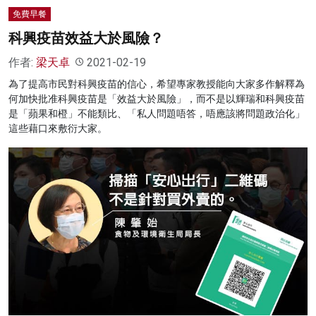
免費早餐
科興疫苗效益大於風險？
作者:
梁天卓
2021-02-19
為了提高市民對科興疫苗的信心，希望專家教授能向大家多作解釋為
何加快批准科興疫苗是「效益大於風險」，而不是以輝瑞和科興疫苗
是「蘋果和橙」不能類比、「私人問題唔答，唔應該將問題政治化」
這些藉口來敷衍大家。