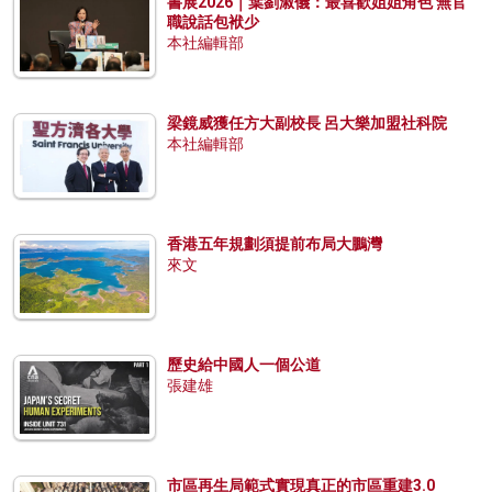
書展2026｜葉劉淑儀：最喜歡姐姐角色 無官
職說話包袱少
本社編輯部
梁鏡威獲任方大副校長 呂大樂加盟社科院
本社編輯部
香港五年規劃須提前布局大鵬灣
來文
歷史給中國人一個公道
張建雄
市區再生局範式實現真正的市區重建3.0