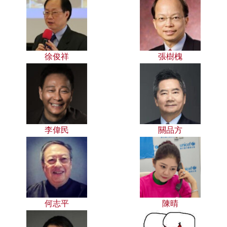
徐俊祥
張樹槐
李偉民
關品方
何志平
陳晴