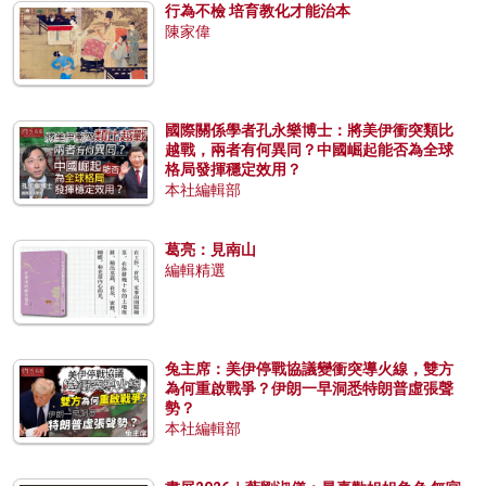
行為不檢 培育教化才能治本
陳家偉
國際關係學者孔永樂博士：將美伊衝突類比
越戰，兩者有何異同？中國崛起能否為全球
格局發揮穩定效用？
本社編輯部
葛亮：見南山
編輯精選
兔主席：美伊停戰協議變衝突導火線，雙方
為何重啟戰爭？伊朗一早洞悉特朗普虛張聲
勢？
本社編輯部