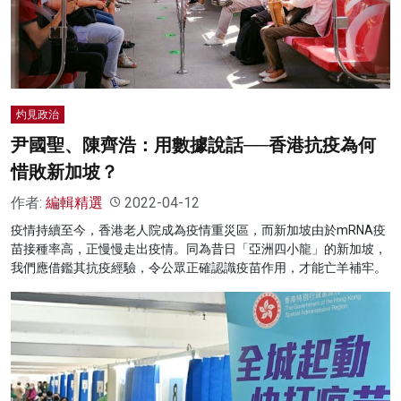
名家榜
灼見活動
關於我們
灼見政治
尹國聖、陳齊浩：用數據說話──香港抗疫為何
惜敗新加坡？
作者:
編輯精選
2022-04-12
疫情持續至今，香港老人院成為疫情重災區，而新加坡由於mRNA疫
苗接種率高，正慢慢走出疫情。同為昔日「亞洲四小龍」的新加坡，
我們應借鑑其抗疫經驗，令公眾正確認識疫苗作用，才能亡羊補牢。