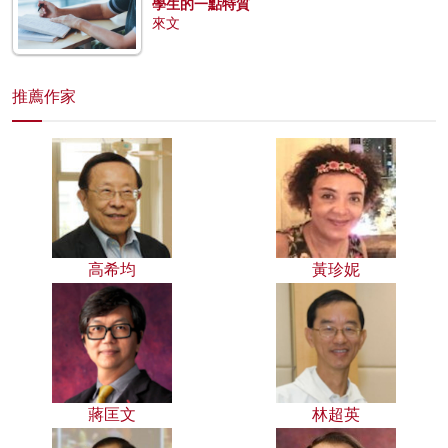
學生的一點特質
來文
推薦作家
高希均
黃珍妮
蔣匡文
林超英