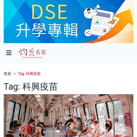
政局
教育
文化
財經
首頁
Tag: 科興疫苗
生活
Tag: 科興疫苗
健康
商業
科技
影片