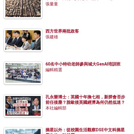
張量童
西方世界兩批政客
張建雄
60名中小特幼老師參與城大GenAI培訓班
編輯精選
孔永樂博士：英國十年換七相，新揆會否步
前任後塵？脫歐後英國經濟為何仍然低迷？
本社編輯部
摘星以外：從校園生活觀察DSE中文科摘星