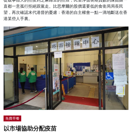
從茲事體大的控疫到芝麻綠豆的控煙，民望淨值長期負數的陳姑娘一
直都一意孤行拒絕跟黨走。比思摩爾的股價還要低的食衛局局長民
望，再次確認末代港督的憂慮：香港的自主權會一點一滴地斷送在香
港某些人手裏。
免費早餐
以市場協助分配疫苗