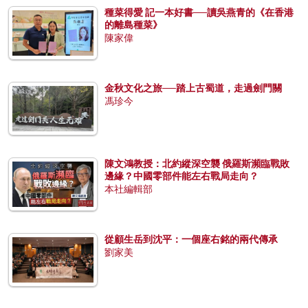
種菜得愛 記一本好書──讀吳燕青的《在香港
的離島種菜》
陳家偉
金秋文化之旅──踏上古蜀道，走過劍門關
馮珍今
陳文鴻教授：北約縱深空襲 俄羅斯瀕臨戰敗
邊緣？中國零部件能左右戰局走向？
本社編輯部
從顧生岳到沈平：一個座右銘的兩代傳承
劉家美