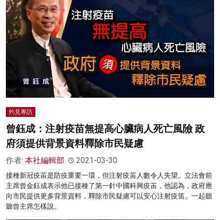
灼見專訪
曾鈺成：注射疫苗無提高心臟病人死亡風險 政
府須提供背景資料釋除市民疑慮
作者:
本社編輯部
2021-03-30
接種新冠疫苖是防疫重要一環，但注射疫苖人數令人失望。立法會前
主席曾金鈺成表示他已接種了第一針中國科興疫苖，他認為，政府應
向市民提供更多背景資料，釋除市民疑慮可以安心注射疫笛。一起聽
聽曾主席怎樣說。