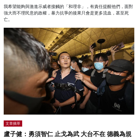
我希望能夠與激進示威者接觸的「和理非」，有責任提醒他們，面對
強大而不理民意的政權，暴力抗爭的後果只會是更多流血，甚至死
亡。
文章摘萃
盧子健：勇須智仁 止戈為武 大台不在 德義為規