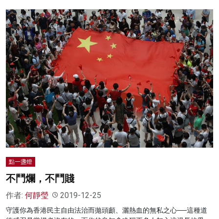
點一盞燈
不鬥爛，不鬥賤
作者:
何靜瑩
2019-12-25
守護你為香港民主自由法治而拋頭顱、灑熱血的無私之心──這種道