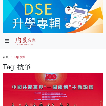
政局
教育
文化
財經
首頁
Tag: 抗爭
生活
Tag: 抗爭
健康
商業
科技
影片