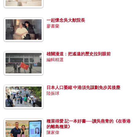
一起懷念吳大猷院長
廖書蘭
雄關漫道：把遙遠的歷史拉到眼前
編輯精選
日本人口萎縮 中港須先謀劃免步其後塵
陸振球
種菜得愛 記一本好書──讀吳燕青的《在香港
的離島種菜》
陳家偉