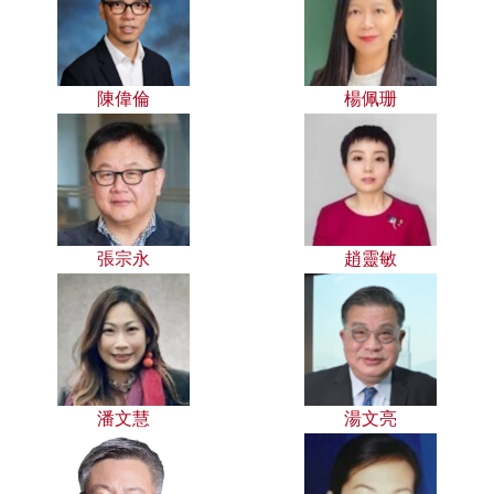
陳偉倫
楊佩珊
張宗永
趙靈敏
潘文慧
湯文亮