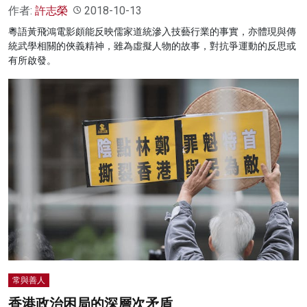
作者:
許志榮
2018-10-13
粵語黃飛鴻電影頗能反映儒家道統滲入技藝行業的事實，亦體現與傳
統武學相關的俠義精神，雖為虛擬人物的故事，對抗爭運動的反思或
有所啟發。
常與善人
香港政治困局的深層次矛盾