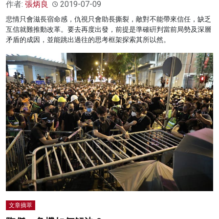
作者:
張炳良
2019-07-09
悲情只會滋長宿命感，仇視只會助長撕裂，敵對不能帶來信任，缺乏
互信就難推動改革。要去再度出發，前提是準確硏判當前局勢及深層
矛盾的成因，並能跳出過往的思考框架探索其所以然。
文章摘萃