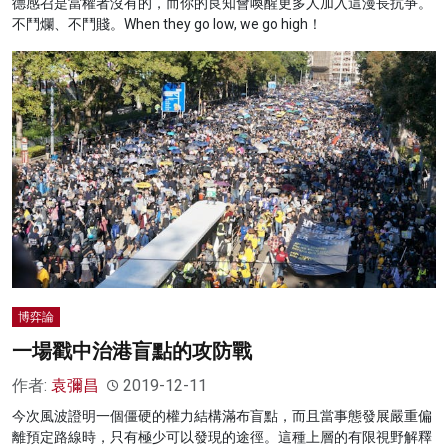
德感召是當權者沒有的，而你的良知會喚醒更多人加入這漫長抗爭。
不鬥爛、不鬥賤。When they go low, we go high！
博弈論
一場戳中治港盲點的攻防戰
作者:
袁彌昌
2019-12-11
今次風波證明一個僵硬的權力結構滿布盲點，而且當事態發展嚴重偏
離預定路線時，只有極少可以發現的途徑。這種上層的有限視野解釋