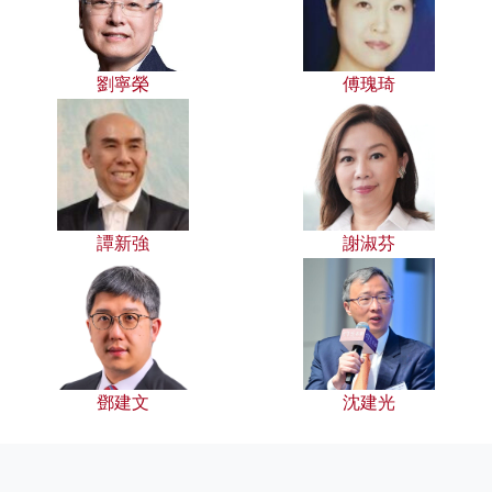
劉寧榮
傅瑰琦
譚新強
謝淑芬
鄧建文
沈建光