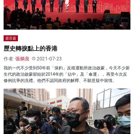
名家榜
灼見活動
關於我們
盡言篇
歷史轉捩點上的香港
作者:
張炳良
2021-07-23
我的一代不少受到50年前「保釣」反殖運動所政治啟蒙，今天不少新
生代的政治啟蒙卻始於2014年的「佔中」及「傘運」， 再受今次反
修例抗爭的洗禮。他們不認同政府的解釋、不願意疑中留情。