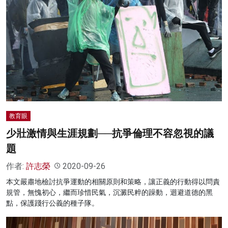
教育眼
少壯激情與生涯規劃──抗爭倫理不容忽視的議
題
作者:
許志榮
2020-09-26
本文嚴肅地檢討抗爭運動的相關原則和策略，讓正義的行動得以問責
規管，無愧初心，繼而珍惜民氣，沉澱民粹的躁動，迴避道德的黑
點，保護踐行公義的種子隊。