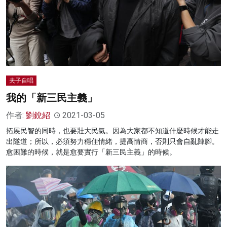
夫子自唱
我的「新三民主義」
作者:
劉銳紹
2021-03-05
拓展民智的同時，也要壯大民氣。因為大家都不知道什麼時候才能走
出隧道；所以，必須努力穩住情緒，提高情商，否則只會自亂陣腳。
愈困難的時候，就是愈要實行「新三民主義」的時候。