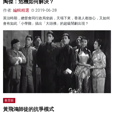
陶傑：危機如何解決？
作者:
編輯精選
2019-06-28
英治時期，總督會同行政局坐鎮，天塌下來，香港人都放心，又如何
會有如此「小學雞」搞出「大頭佛」的超級鬧劇出現？
教育眼
黃飛鴻師徒的抗爭模式