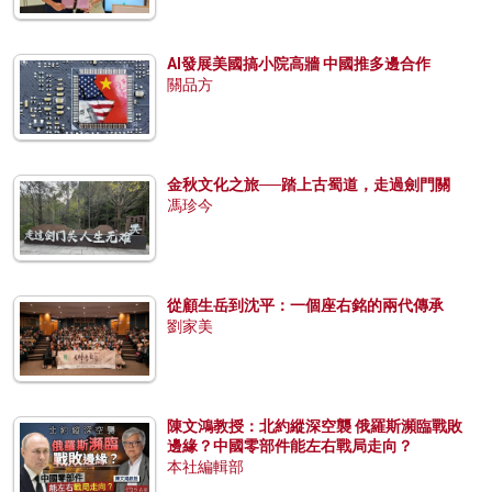
AI發展美國搞小院高牆 中國推多邊合作
關品方
金秋文化之旅──踏上古蜀道，走過劍門關
馮珍今
從顧生岳到沈平：一個座右銘的兩代傳承
劉家美
陳文鴻教授：北約縱深空襲 俄羅斯瀕臨戰敗
邊緣？中國零部件能左右戰局走向？
本社編輯部