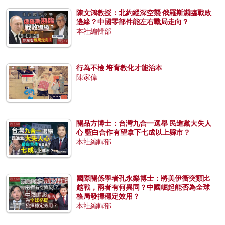
陳文鴻教授：北約縱深空襲 俄羅斯瀕臨戰敗
邊緣？中國零部件能左右戰局走向？
本社編輯部
行為不檢 培育教化才能治本
陳家偉
關品方博士：台灣九合一選舉 民進黨大失人
心 藍白合作有望拿下七成以上縣市？
本社編輯部
國際關係學者孔永樂博士：將美伊衝突類比
越戰，兩者有何異同？中國崛起能否為全球
格局發揮穩定效用？
本社編輯部