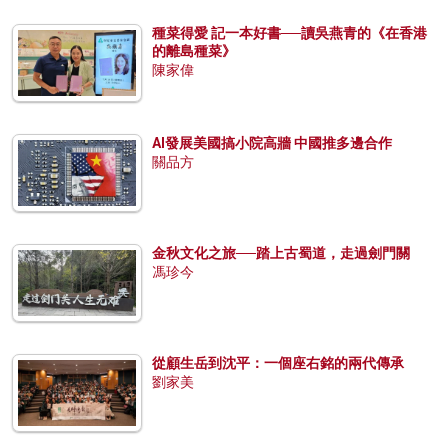
種菜得愛 記一本好書──讀吳燕青的《在香港
的離島種菜》
陳家偉
AI發展美國搞小院高牆 中國推多邊合作
關品方
金秋文化之旅──踏上古蜀道，走過劍門關
馮珍今
從顧生岳到沈平：一個座右銘的兩代傳承
劉家美