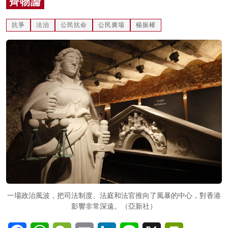
齊物論
名家榜
抗爭
法治
公民抗命
公民廣場
楊振權
灼見活動
關於我們
一場政治風波，把司法制度、法庭和法官推向了風暴的中心，對香港
影響非常深遠。（亞新社）
Facebook
WhatsApp
WeChat
Email
LinkedIn
Line
X
PrintFriendl