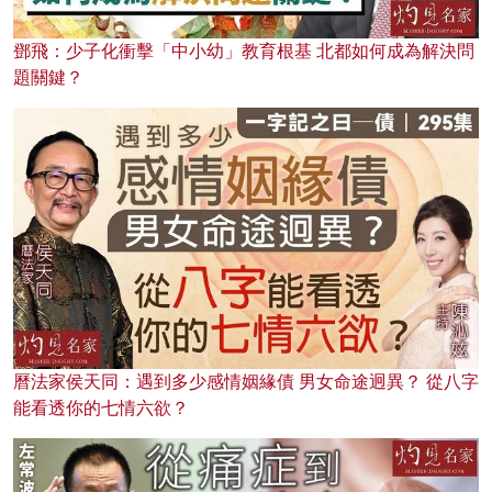
鄧飛：少子化衝擊「中小幼」教育根基 北都如何成為解決問
題關鍵？
曆法家侯天同：遇到多少感情姻緣債 男女命途迥異？ 從八字
能看透你的七情六欲？