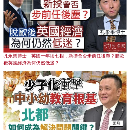
孔永樂博士：英國十年換七相，新揆會否步前任後塵？脫歐
後英國經濟為何仍然低迷？