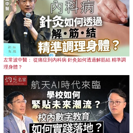
左常波中醫： 從痛症到內科病 針灸如何透過解筋結 精準調
理身體？