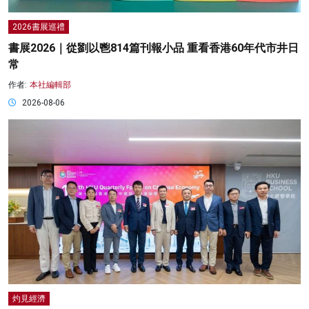
2026書展巡禮
書展2026｜從劉以鬯814篇刊報小品 重看香港60年代市井日
常
作者:
本社編輯部
2026-08-06
灼見經濟