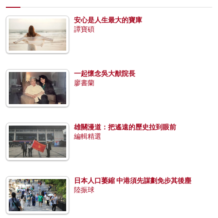
安心是人生最大的寶庫
譚寶碩
一起懷念吳大猷院長
廖書蘭
雄關漫道：把遙遠的歷史拉到眼前
編輯精選
日本人口萎縮 中港須先謀劃免步其後塵
陸振球