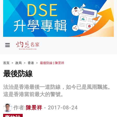
政局
教育
文化
財經
首頁
政局
香港
最後防線 | 陳景祥
生活
最後防線
健康
法治是香港最後一道防線，如今已是風雨飄搖。
商業
這是香港當前最大的警號。
科技
作者:
陳景祥
- 2017-08-24
影片