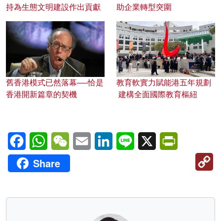
持為生態文明建設作出貢獻
助企業轉型突圍
舊香港模式已然落幕──恰是
教育軟實力賦能港五年規劃
香港開新篇章的契機
建構全面國際教育樞紐
Facebook
WhatsApp
WeChat
Email
LinkedIn
Line
X
PrintFriendl
C
Share
Li