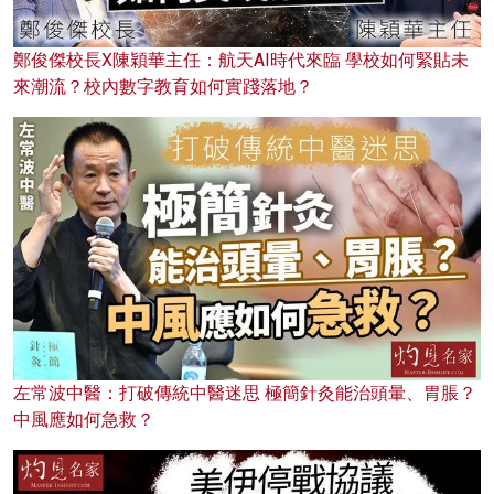
鄭俊傑校長X陳穎華主任：航天AI時代來臨 學校如何緊貼未
來潮流？校內數字教育如何實踐落地？
左常波中醫：打破傳統中醫迷思 極簡針灸能治頭暈、胃脹？
中風應如何急救？