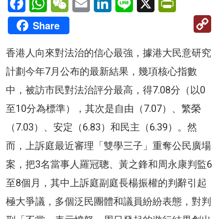
C
Share
Li
香港人向來對法治的信心最強，據港大民意研究
計劃今年7月公布的最新結果，幾項核心指數
中，被訪市民對法治評分最高，得7.08分（以0
至10分為標準），其次是自由（7.07）、繁榮
（7.03）、安定（6.83）和民主（6.39）。然
而，上訴庭最近審理「雙學三子」重奪公民廣場
案，把3名當事人羅冠聰、黃之鋒和周永康判監6
至8個月，其中上訴庭副庭長楊振權的判辭引起
極大爭議，多個泛民團體和議員紛紛表態，對判