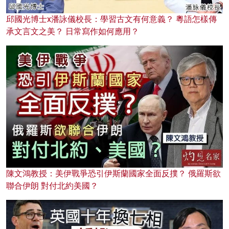
邱國光博士x潘詠儀校長：學習古文有何意義？ 粵語怎樣傳
承文言文之美？ 日常寫作如何應用？
陳文鴻教授：美伊戰爭恐引伊斯蘭國家全面反撲？ 俄羅斯欲
聯合伊朗 對付北約美國？