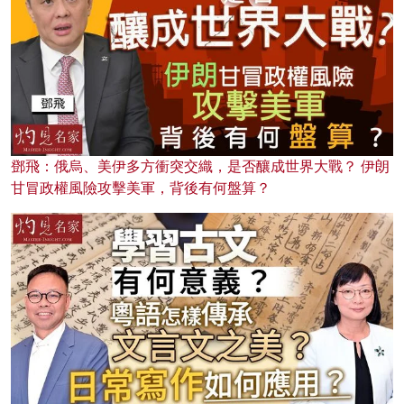
鄧飛：俄烏、美伊多方衝突交織，是否釀成世界大戰？ 伊朗
甘冒政權風險攻擊美軍，背後有何盤算？