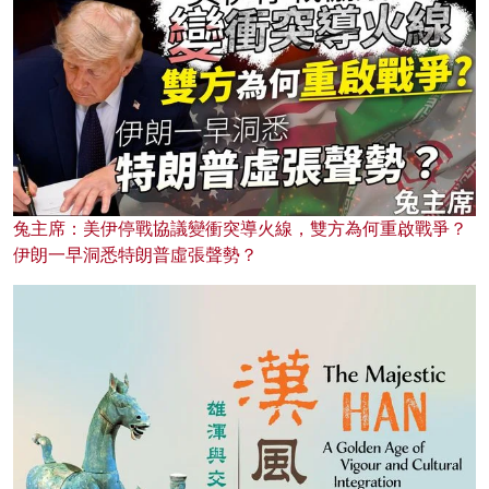
兔主席：美伊停戰協議變衝突導火線，雙方為何重啟戰爭？
伊朗一早洞悉特朗普虛張聲勢？