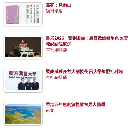
葛亮：見南山
編輯精選
書展2026｜葉劉淑儀：最喜歡姐姐角色 無官
職說話包袱少
本社編輯部
梁鏡威獲任方大副校長 呂大樂加盟社科院
本社編輯部
香港五年規劃須提前布局大鵬灣
來文