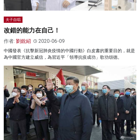
夫子自唱
改錯的能力在自己！
作者:
劉銳紹
2020-06-09
中國發表《抗擊新冠肺炎疫情的中國行動》白皮書的重要目的，就是
為中國官方建立威信，為習近平「領導抗疫成功」歌功頌德。