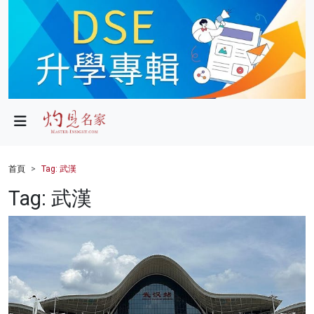
政局
教育
文化
財經
首頁
Tag: 武漢
生活
Tag: 武漢
健康
商業
科技
影片