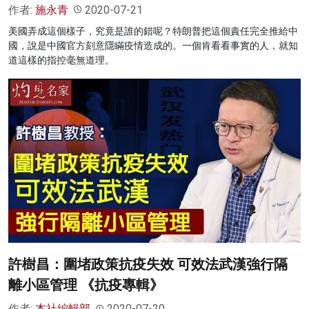
作者:
施永青
2020-07-21
美國弄成這個樣子，究竟是誰的錯呢？特朗普把這個責任完全推給中
國，說是中國官方刻意隱瞞疫情造成的。一個肯看看事實的人，就知
道這樣的指控毫無道理。
許樹昌：圍堵政策抗疫失效 可效法武漢強行隔
離小區管理 《抗疫專輯》
作者:
本社編輯部
2020-07-20