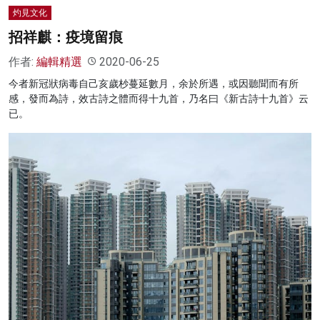
灼見文化
招祥麒：疫境留痕
作者:
編輯精選
2020-06-25
今者新冠狀病毒自己亥歲杪蔓延數月，余於所遇，或因聽聞而有所
感，發而為詩，效古詩之體而得十九首，乃名曰《新古詩十九首》云
已。