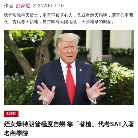
作者:
彭家發
2020-07-10
我們常說皇天后土，皇天不負苦心人，又或者怨天怨地，謂天公不開
眼。古代尊天親地，自古即有天陽地陰，天公地母的概念。
國際觀
姪女爆特朗普極度自戀 靠「替槍」代考SAT入著
名商學院