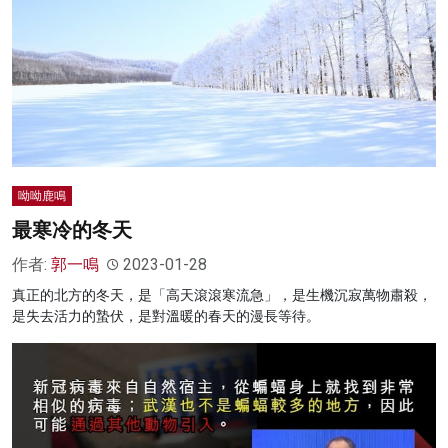
呦呦鹿鳴
最寒冷的冬天
作者:
郭一鳴
2023-01-28
真正的北方的冬天，是「高天滾滾寒流急」，是生機沉寂萬物肅殺，
是失去活力的蟄伏，是對溫暖的春天的漫長等待。