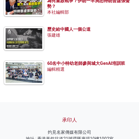
為何重啟戰爭？伊朗一早洞悉特朗普虛張聲
勢？
本社編輯部
歷史給中國人一個公道
張建雄
60名中小特幼老師參與城大GenAI培訓班
編輯精選
承印人
灼見名家傳媒有限公司
地址 : 香港黃竹坑道21號環匯廣場10樓1002室