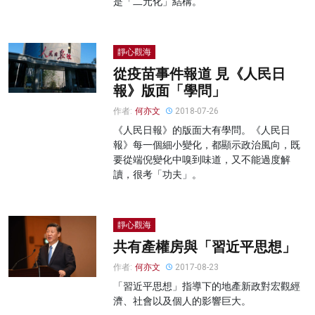
是「二元化」結構。
靜心觀海
從疫苗事件報道 見《人民日
報》版面「學問」
作者:
何亦文
2018-07-26
《人民日報》的版面大有學問。《人民日
報》每一個細小變化，都顯示政治風向，既
要從端倪變化中嗅到味道，又不能過度解
讀，很考「功夫」。
靜心觀海
共有產權房與「習近平思想」
作者:
何亦文
2017-08-23
「習近平思想」指導下的地產新政對宏觀經
濟、社會以及個人的影響巨大。