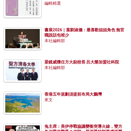
編輯精選
書展2026｜葉劉淑儀：最喜歡姐姐角色 無官
職說話包袱少
本社編輯部
梁鏡威獲任方大副校長 呂大樂加盟社科院
本社編輯部
香港五年規劃須提前布局大鵬灣
來文
兔主席：美伊停戰協議變衝突導火線，雙方