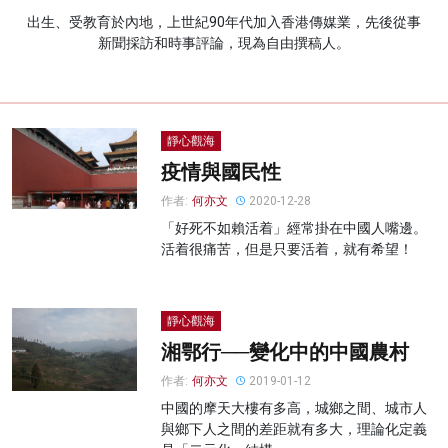
出生、受教育於內地，上世紀90年代加入香港傳媒業，先後從事
名家榜
新聞採訪和時事評論，現為自由撰稿人。
灼見活動
關於我們
靜心觀海
疫情與國民性
作者:
何亦文
2020-12-28
「好死不如賴活着」經常掛在中國人嘴邊。
活着很痛苦，但是只要活着，就有希望！
靜心觀海
湘鄂行──變化中的中國農村
作者:
何亦文
2019-01-12
中國的摩天大樓有多高，城鄉之間、城市人
與鄉下人之間的差距就有多大，理論化定義