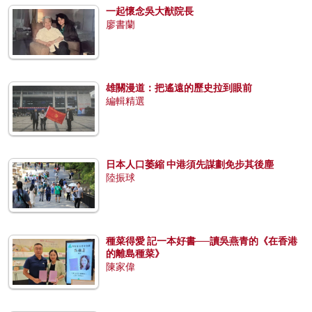
一起懷念吳大猷院長
廖書蘭
雄關漫道：把遙遠的歷史拉到眼前
編輯精選
日本人口萎縮 中港須先謀劃免步其後塵
陸振球
種菜得愛 記一本好書──讀吳燕青的《在香港
的離島種菜》
陳家偉