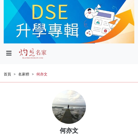
政局
教育
文化
財經
首頁
名家榜
何亦文
生活
健康
商業
科技
何亦文
影片