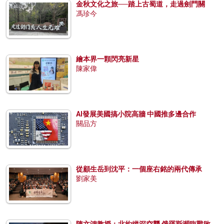
金秋文化之旅──踏上古蜀道，走過劍門關
馮珍今
繪本界一顆閃亮新星
陳家偉
AI發展美國搞小院高牆 中國推多邊合作
關品方
從顧生岳到沈平：一個座右銘的兩代傳承
劉家美
陳文鴻教授：北約縱深空襲 俄羅斯瀕臨戰敗