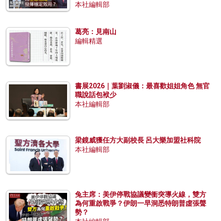
本社編輯部
葛亮：見南山
編輯精選
書展2026｜葉劉淑儀：最喜歡姐姐角色 無官
職說話包袱少
本社編輯部
梁鏡威獲任方大副校長 呂大樂加盟社科院
本社編輯部
兔主席：美伊停戰協議變衝突導火線，雙方
為何重啟戰爭？伊朗一早洞悉特朗普虛張聲
勢？