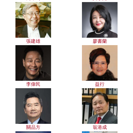
張建雄
廖書蘭
李偉民
益行
關品方
翁港成