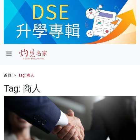
政局
教育
文化
財經
首頁
Tag: 商人
生活
Tag: 商人
健康
商業
科技
影片