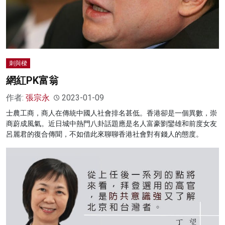
刺與樑
網紅PK富翁
作者:
張宗永
2023-01-09
士農工商，商人在傳統中國人社會排名甚低。香港卻是一個異數，崇
商蔚成風氣。近日城中熱門八卦話題應是名人富豪劉鑾雄和前度女友
呂麗君的復合傳聞，不如借此來聊聊香港社會對有錢人的態度。