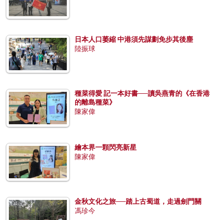
日本人口萎縮 中港須先謀劃免步其後塵
陸振球
種菜得愛 記一本好書──讀吳燕青的《在香港
的離島種菜》
陳家偉
繪本界一顆閃亮新星
陳家偉
金秋文化之旅──踏上古蜀道，走過劍門關
馮珍今