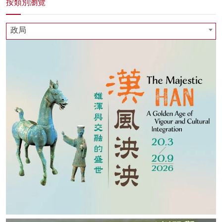
按類別瀏覽
政局