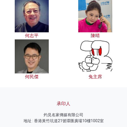
何志平
陳晴
何民傑
兔主席
承印人
灼見名家傳媒有限公司
地址 : 香港黃竹坑道21號環匯廣場10樓1002室