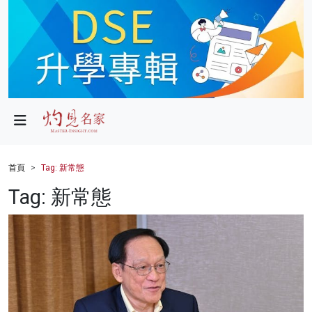
政局
教育
文化
財經
首頁
Tag: 新常態
生活
Tag: 新常態
健康
商業
科技
影片