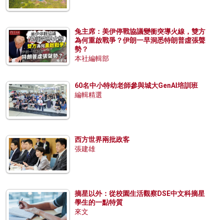
兔主席：美伊停戰協議變衝突導火線，雙方
為何重啟戰爭？伊朗一早洞悉特朗普虛張聲
勢？
本社編輯部
60名中小特幼老師參與城大GenAI培訓班
編輯精選
西方世界兩批政客
張建雄
摘星以外：從校園生活觀察DSE中文科摘星
學生的一點特質
來文