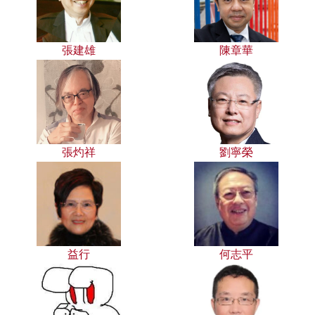
張建雄
陳章華
張灼祥
劉寧榮
益行
何志平