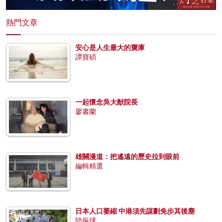
熱門文章
安心是人生最大的寶庫
譚寶碩
一起懷念吳大猷院長
廖書蘭
雄關漫道：把遙遠的歷史拉到眼前
編輯精選
日本人口萎縮 中港須先謀劃免步其後塵
陸振球