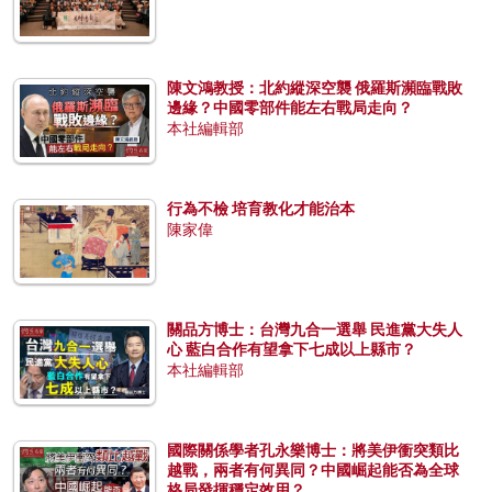
陳文鴻教授：北約縱深空襲 俄羅斯瀕臨戰敗
邊緣？中國零部件能左右戰局走向？
本社編輯部
行為不檢 培育教化才能治本
陳家偉
關品方博士：台灣九合一選舉 民進黨大失人
心 藍白合作有望拿下七成以上縣市？
本社編輯部
國際關係學者孔永樂博士：將美伊衝突類比
越戰，兩者有何異同？中國崛起能否為全球
格局發揮穩定效用？