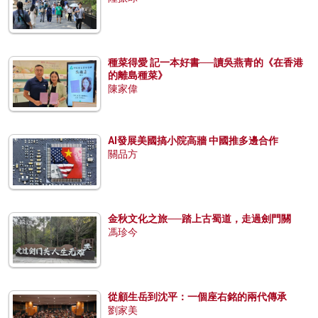
種菜得愛 記一本好書──讀吳燕青的《在香港
的離島種菜》
陳家偉
AI發展美國搞小院高牆 中國推多邊合作
關品方
金秋文化之旅──踏上古蜀道，走過劍門關
馮珍今
從顧生岳到沈平：一個座右銘的兩代傳承
劉家美