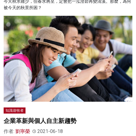
今天秋水雖少，但春水將至，定會把一泓澄碧再變清溪。那麼，為何
被今天的秋景所困？
知識遊牧者
企業革新與個人自主新趨勢
作者:
劉寧榮
2021-06-18