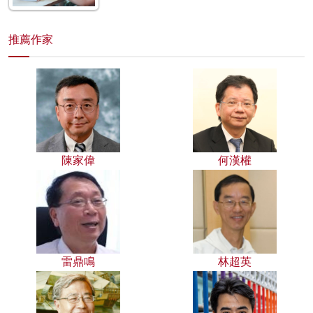
推薦作家
陳家偉
何漢權
雷鼎鳴
林超英