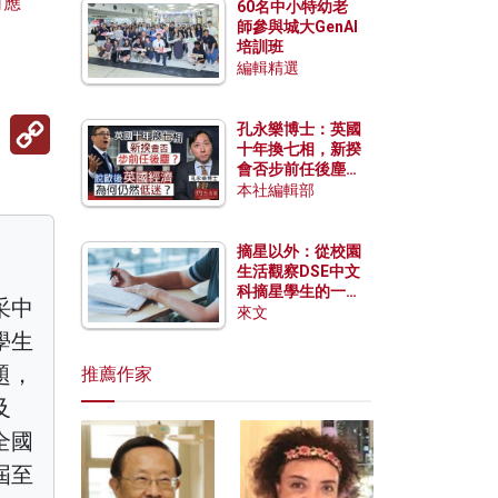
何應
60名中小特幼老
師參與城大GenAI
培訓班
編輯精選
Copy
孔永樂博士：英國
Link
十年換七相，新揆
會否步前任後塵？
脫歐後英國經濟為
本社編輯部
何仍然低迷？
摘星以外：從校園
生活觀察DSE中文
科摘星學生的一點
采中
特質
來文
學生
題，
推薦作家
及
全國
屆至