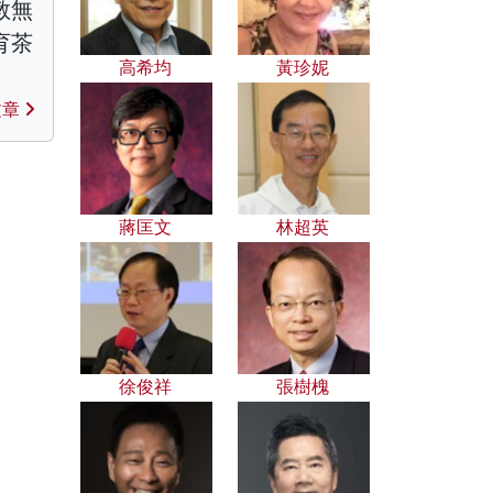
教無
育茶
高希均
黃珍妮
文章
蔣匡文
林超英
徐俊祥
張樹槐