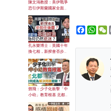
陳文鴻教授：美伊戰爭
恐引伊斯蘭國家全面反
撲？ 俄羅斯欲聯合伊朗
對付北約美國？
Facebook
WhatsA
W
孔永樂博士：英國十年
換七相，新揆會否步前
任後塵？脫歐後英國經
濟為何仍然低迷？
鄧飛：少子化衝擊「中
小幼」教育根基 北都如
何成為解決問題關鍵？