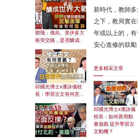
何避免遭AI演算法操
控？
新時代，教師多
之下，教局實在
年或以上的，有
鄧飛：俄烏、美伊多方
衝突交織，是否釀成世
安心進修的鼓勵
界大戰？ 伊朗甘冒政權
風險攻擊美軍，背後有
何盤算？
更多精采文章
邱國光博士x潘詠儀校
長：學習古文有何意
義？ 粵語怎樣傳承文言
文之美？ 日常寫作如何
邱國光博士x潘詠儀
應用？
校長：如何善用動
畫遊戲 提升學習古
文動機？