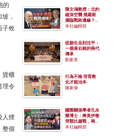
地的
陳文鴻教授：北約
縱深空襲 俄羅斯
加坡，
瀕臨戰敗邊緣？中
國零部件能左右戰
本社編輯部
面子攸
局走向？
從顧生岳到沈平：
一個座右銘的兩代
傳承
劉家美
，貨櫃
行為不檢 培育教
化才能治本
道理令
陳家偉
國際關係學者孔永
樂博士：將美伊衝
校人煙
突類比越戰，兩者
有何異同？中國崛
本社編輯部
，整個
起能否為全球格局