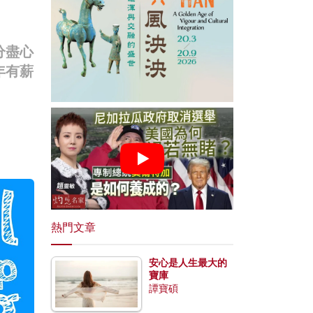
分盡心
年有薪
熱門文章
安心是人生最大的
寶庫
譚寶碩