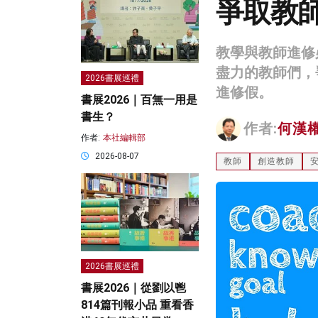
爭取教
教學與教師進修
盡力的教師們，
2026書展巡禮
進修假。
書展2026｜百無一用是
書生？
作者:
何漢
作者:
本社編輯部
2026-08-07
教師
創造教師
2026書展巡禮
書展2026｜從劉以鬯
814篇刊報小品 重看香