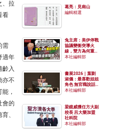
發揮穩定效用？
之、拉
葛亮：見南山
編輯精選
看看
兔主席：美伊停戰
的需
協議變衝突導火
線，雙方為何重啟
舒適年
戰爭？伊朗一早洞
本社編輯部
悉特朗普虛張聲
適齡入
勢？
書展2026｜葉劉
動亦不
淑儀：最喜歡姐姐
角色 無官職說話
包袱少
本社編輯部
可能，
社會的
梁鏡威獲任方大副
校長 呂大樂加盟
德育、
社科院
本社編輯部