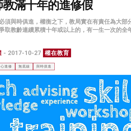
師教滿十年的進修假
必須與時俱進，權衡之下，教局實在有責任為大部
爭取教齡連續累積十年或以上的，有一生一次的全
權
- 2017-10-27
權在教育
安心進修
無底線
與時俱進