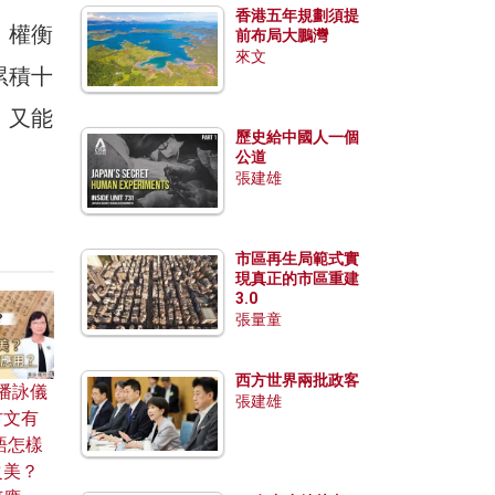
香港五年規劃須提
，權衡
前布局大鵬灣
來文
累積十
、又能
歷史給中國人一個
公道
張建雄
市區再生局範式實
現真正的市區重建
3.0
張量童
西方世界兩批政客
潘詠儀
張建雄
古文有
語怎樣
之美？