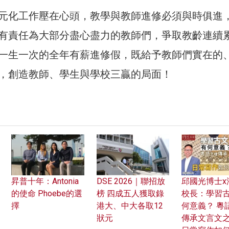
元化工作壓在心頭，教學與教師進修必須與時俱進
有責任為大部分盡心盡力的教師們，爭取教齡連續
一生一次的全年有薪進修假，既給予教師們實在的
，創造教師、學生與學校三贏的局面！
昇普十年：Antonia
DSE 2026｜聯招放
邱國光博士x
的使命 Phoebe的選
榜 四成五人獲取錄
校長：學習
擇
港大、中大各取12
何意義？ 粵
狀元
傳承文言文