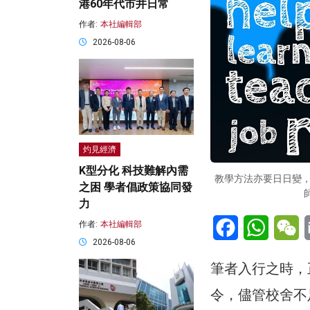
港60年代市井日常
作者:
本社編輯部
2026-08-06
灼見經濟
K型分化 科技難解內需
教學方法亦要日日變
之困 學者倡政策協同發
力
Facebook
WhatsA
W
作者:
本社編輯部
2026-08-06
筆者入行之時，
令，儘管校舍不