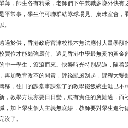
單薄，師生各有精采，老師們下午兼職多賺外快有
是平常事，學生們可聯群結隊球場見、桌球室會，
以。
遠過於供，香港政府官津校根本無法應付大量學額
校買位才能勉強應付。這是香港中學最無憂的黃金
的中一學生，滾滾而來。快樂時光特別易過，隨着
，再加教育改革的問責，評鑑颶風刮起，課程大變
轉移，往日的課堂事課堂了的教學鐵飯碗生涯已不
新，教學方法亦要日日變，愈有責任的愈難過，而
減，加上學生個人主義無底線，教師要對學生進行
完沒了。