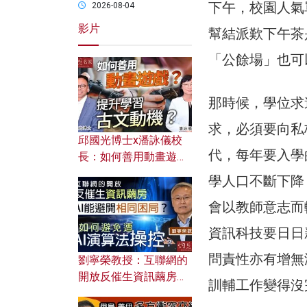
下午，校園人氣
2026-08-04
影片
幫結派歎下午茶
「公餘場」也可
那時候，學位求
求，必須要向私
邱國光博士x潘詠儀校
代，每年要入學
長：如何善用動畫遊戲
提升學習古文動機？
學人口不斷下降
會以教師意志而
資訊科技要日日
問責性亦有增無
劉寧榮教授：互聯網的
開放反催生資訊繭房，
訓輔工作變得沒
AI能避開相同困局？如