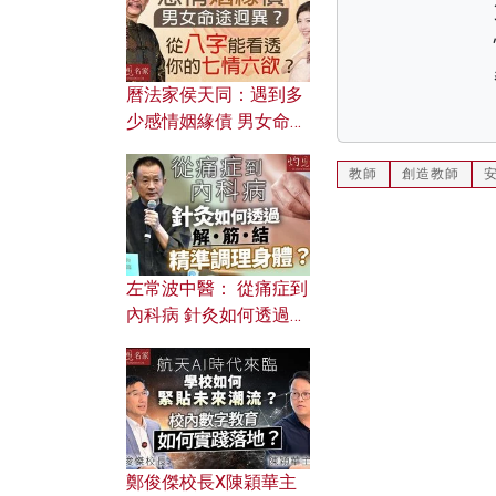
曆法家侯天同：遇到多
少感情姻緣債 男女命途
迥異？ 從八字能看透你
的七情六欲？
教師
創造教師
左常波中醫： 從痛症到
內科病 針灸如何透過解
筋結 精準調理身體？
鄭俊傑校長X陳穎華主