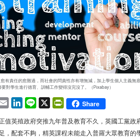
，愈有責任的愈難過，而社會的問責性亦有增無減，加上學生個人主義無
師要對學生進行德育、訓輔工作變得沒完沒了。（Pixabay）
pp
eChat
Email
LinkedIn
Line
X
PrintFriendly
Share
正值英殖政府突推九年普及教育不久，英國工黨政
足，配套不夠，精英課程未能走入普羅大眾教育的