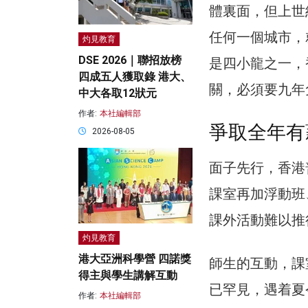
體裏面，但上世
任何一個城市，
灼見教育
DSE 2026｜聯招放榜
是四小龍之一，
四成五人獲取錄 港大、
關，必須要九年
中大各取12狀元
作者:
本社編輯部
爭取全年有
2026-08-05
面子先行，香港
課室再加浮動班
課外活動難以推
灼見教育
港大亞洲科學營 四諾獎
師生的互動，課
得主與學生講解互動
已罕見，遇着夏
作者:
本社編輯部