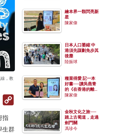
繪本界一顆閃亮新
星
陳家偉
日本人口萎縮 中
港須先謀劃免步其
後塵
陸振球
底線，教
種菜得愛 記一本
好書──讀吳燕青
的《在香港的離島
種菜》
陳家偉
Copy
Link
金秋文化之旅──
府指
踏上古蜀道，走過
劍門關
學生群
馮珍今