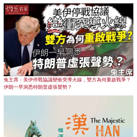
兔主席：美伊停戰協議變衝突導火線，雙方為何重啟戰爭？
伊朗一早洞悉特朗普虛張聲勢？