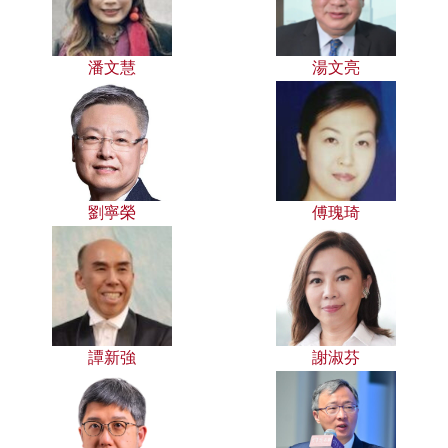
潘文慧
湯文亮
劉寧榮
傅瑰琦
譚新強
謝淑芬