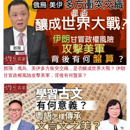
鄧飛：俄烏、美伊多方衝突交織，是否釀成世界大戰？ 伊朗
甘冒政權風險攻擊美軍，背後有何盤算？