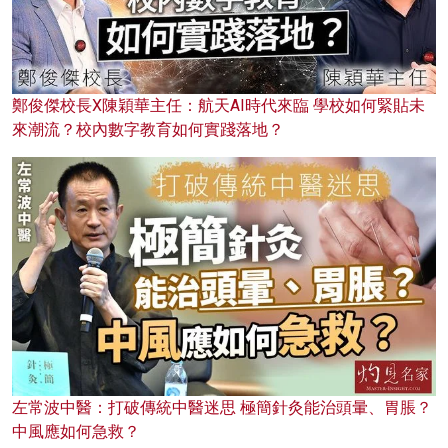
鄭俊傑校長X陳穎華主任：航天AI時代來臨 學校如何緊貼未
來潮流？校內數字教育如何實踐落地？
左常波中醫：打破傳統中醫迷思 極簡針灸能治頭暈、胃脹？
中風應如何急救？