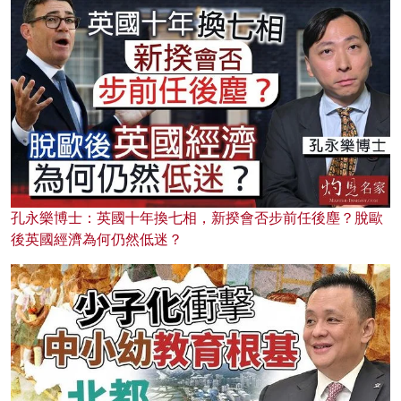
孔永樂博士：英國十年換七相，新揆會否步前任後塵？脫歐
後英國經濟為何仍然低迷？