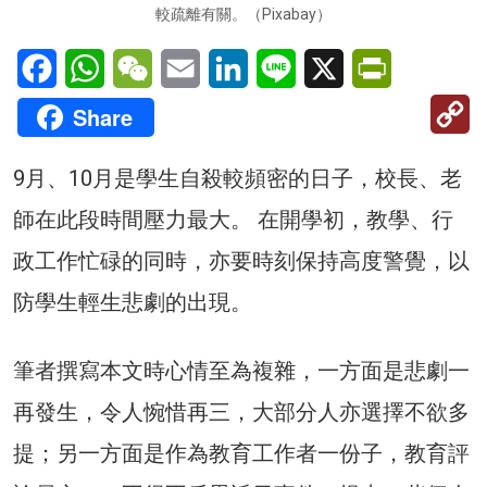
較疏離有關。（Pixabay）
Facebook
WhatsApp
WeChat
Email
LinkedIn
Line
X
PrintFriendl
C
Share
Li
9月、10月是學生自殺較頻密的日子，校長、老
師在此段時間壓力最大。 在開學初，教學、行
政工作忙碌的同時，亦要時刻保持高度警覺，以
防學生輕生悲劇的出現。
筆者撰寫本文時心情至為複雜，一方面是悲劇一
再發生，令人惋惜再三，大部分人亦選擇不欲多
提；另一方面是作為教育工作者一份子，教育評