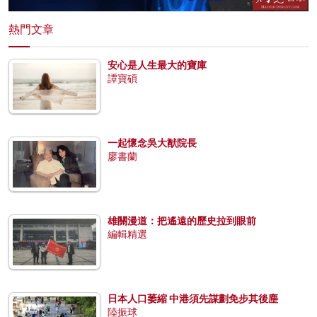
熱門文章
安心是人生最大的寶庫
譚寶碩
一起懷念吳大猷院長
廖書蘭
雄關漫道：把遙遠的歷史拉到眼前
編輯精選
日本人口萎縮 中港須先謀劃免步其後塵
陸振球