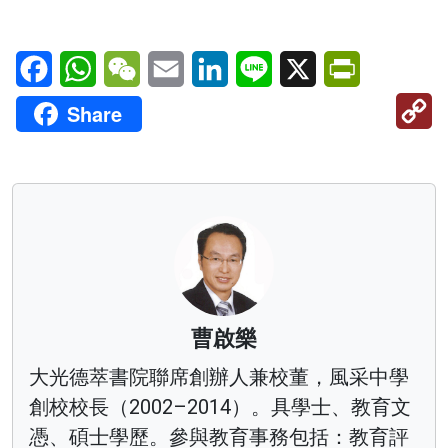
Facebook
WhatsApp
WeChat
Email
LinkedIn
Line
X
PrintFriendl
C
Share
Li
曹啟樂
大光德萃書院聯席創辦人兼校董，風采中學
創校校長（2002–2014）。具學士、教育文
憑、碩士學歷。參與教育事務包括：教育評