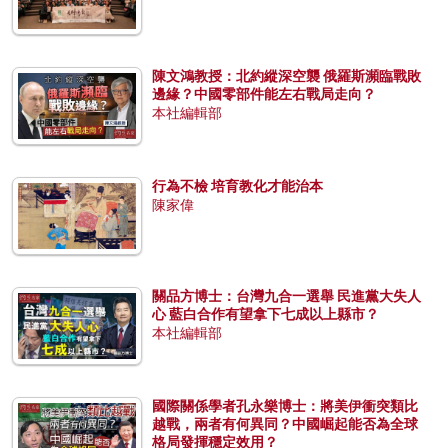
陳文鴻教授：北約縱深空襲 俄羅斯瀕臨戰敗
邊緣？中國零部件能左右戰局走向？
本社編輯部
行為不檢 培育教化才能治本
陳家偉
關品方博士：台灣九合一選舉 民進黨大失人
心 藍白合作有望拿下七成以上縣市？
本社編輯部
國際關係學者孔永樂博士：將美伊衝突類比
越戰，兩者有何異同？中國崛起能否為全球
格局發揮穩定效用？