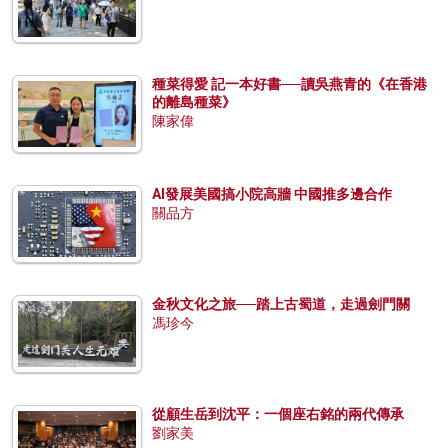
種菜得愛 記一本好書──讀吳燕青的《在香港
的離島種菜》
陳家偉
AI發展美國搞小院高牆 中國推多邊合作
關品方
金秋文化之旅──踏上古蜀道，走過劍門關
馮珍今
從顧生岳到沈平：一個座右銘的兩代傳承
劉家美