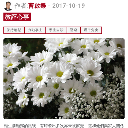
作者:
曹啟樂
- 2017-10-19
名家榜
教評心事
灼見活動
保持聯繫
力勸事主
學生自殺
迴避
鑽牛角尖
關於我們
輕生前顯露的訊號，有時發出多次亦未被察覺，這和他們與家人關係