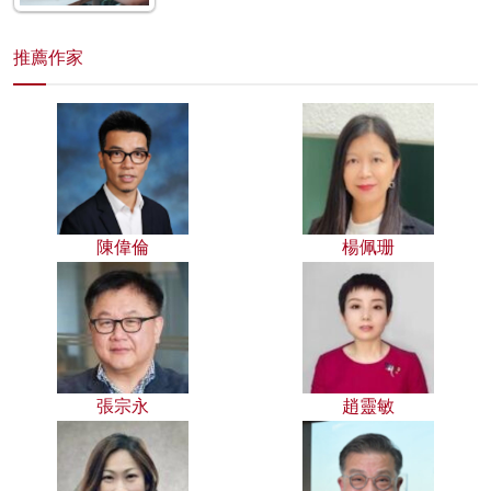
推薦作家
陳偉倫
楊佩珊
張宗永
趙靈敏