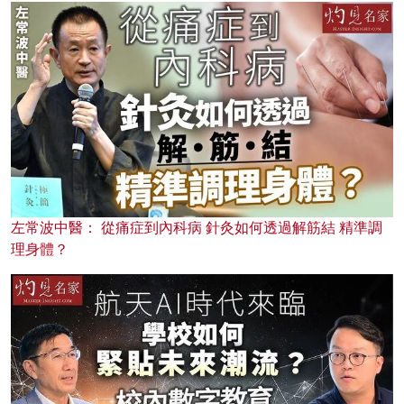
左常波中醫： 從痛症到內科病 針灸如何透過解筋結 精準調
理身體？