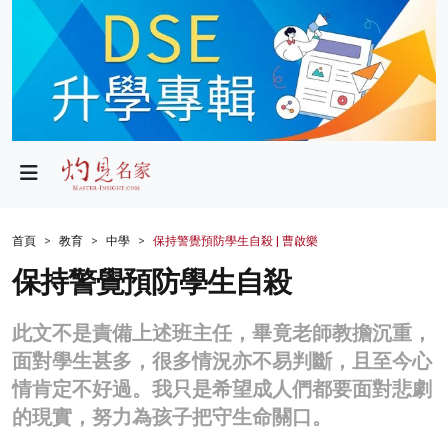
政局
教育
文化
財經
首頁
教育
中學
保持警覺預防學生自殺 | 曹啟樂
生活
保持警覺預防學生自殺
健康
此文不是責備上述班主任，畢竟老師教擔沉重，
商業
面對學生甚多，很多情況亦不易判斷，且至今心
情肯定不好過。我只是希望成人們都要面對悲劇
科技
的現實，努力為孩子把守生命關口。
影片