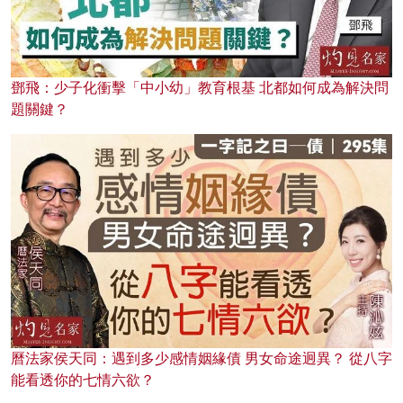
鄧飛：少子化衝擊「中小幼」教育根基 北都如何成為解決問
題關鍵？
曆法家侯天同：遇到多少感情姻緣債 男女命途迥異？ 從八字
能看透你的七情六欲？