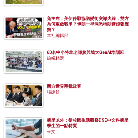
兔主席：美伊停戰協議變衝突導火線，雙方
為何重啟戰爭？伊朗一早洞悉特朗普虛張聲
勢？
本社編輯部
60名中小特幼老師參與城大GenAI培訓班
編輯精選
西方世界兩批政客
張建雄
摘星以外：從校園生活觀察DSE中文科摘星
學生的一點特質
來文