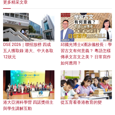
更多精采文章
DSE 2026｜聯招放榜 四成
邱國光博士x潘詠儀校長：學
五人獲取錄 港大、中大各取
習古文有何意義？ 粵語怎樣
12狀元
傳承文言文之美？ 日常寫作
如何應用？
港大亞洲科學營 四諾獎得主
從五育看香港教育的變
與學生講解互動