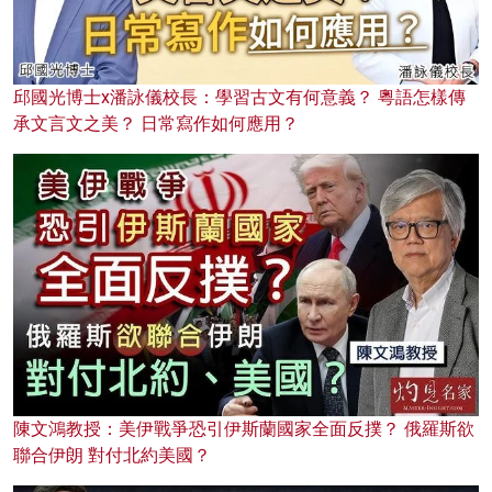
邱國光博士x潘詠儀校長：學習古文有何意義？ 粵語怎樣傳
承文言文之美？ 日常寫作如何應用？
陳文鴻教授：美伊戰爭恐引伊斯蘭國家全面反撲？ 俄羅斯欲
聯合伊朗 對付北約美國？