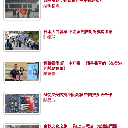
雄關漫道：把遙遠的歷史拉到眼前
編輯精選
日本人口萎縮 中港須先謀劃免步其後塵
陸振球
種菜得愛 記一本好書──讀吳燕青的《在香港
的離島種菜》
陳家偉
AI發展美國搞小院高牆 中國推多邊合作
關品方
金秋文化之旅──踏上古蜀道，走過劍門關