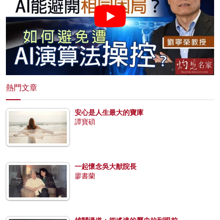
熱門文章
安心是人生最大的寶庫
譚寶碩
一起懷念吳大猷院長
廖書蘭