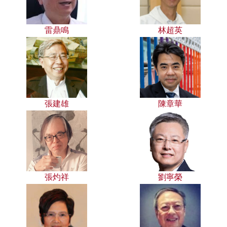
雷鼎鳴
林超英
張建雄
陳章華
張灼祥
劉寧榮