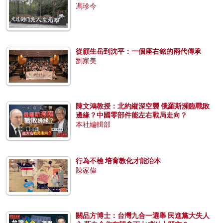
馮珍今
從顧生岳到沈平：一個座右銘的兩代傳承
劉家美
陳文鴻教授：北約縱深空襲 俄羅斯瀕臨戰敗
邊緣？中國零部件能左右戰局走向？
本社編輯部
行為不檢 培育教化才能治本
陳家偉
關品方博士：台灣九合一選舉 民進黨大失人