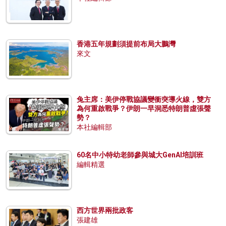
香港五年規劃須提前布局大鵬灣
來文
兔主席：美伊停戰協議變衝突導火線，雙方
為何重啟戰爭？伊朗一早洞悉特朗普虛張聲
勢？
本社編輯部
60名中小特幼老師參與城大GenAI培訓班
編輯精選
西方世界兩批政客
張建雄