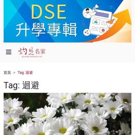
政局
教育
文化
財經
首頁
Tag: 迴避
生活
Tag: 迴避
健康
商業
科技
影片