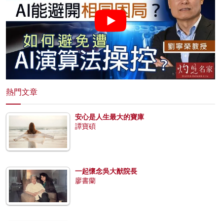
熱門文章
安心是人生最大的寶庫
譚寶碩
一起懷念吳大猷院長
廖書蘭