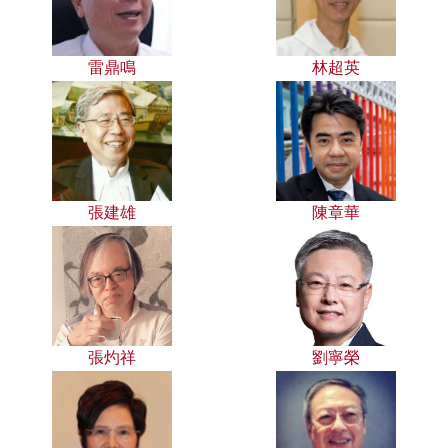
雷鼎鳴
林超英
張建雄
陳章華
張灼祥
劉寧榮