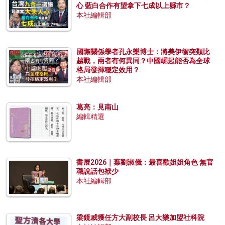
心 藍白合作有望拿下七成以上縣市？
本社編輯部
國際關係學者孔永樂博士：將美伊衝突類比
越戰，兩者有何異同？中國崛起能否為全球
格局發揮穩定效用？
本社編輯部
葛亮：見南山
編輯精選
書展2026｜葉劉淑儀：最喜歡姐姐角色 無官
職說話包袱少
本社編輯部
梁鏡威獲任方大副校長 呂大樂加盟社科院