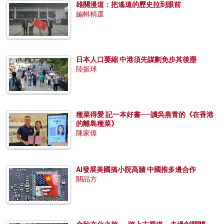
雄關漫道：把遙遠的歷史拉到眼前
編輯精選
日本人口萎縮 中港須先謀劃免步其後塵
陸振球
種菜得愛 記一本好書──讀吳燕青的《在香港
的離島種菜》
陳家偉
AI發展美國搞小院高牆 中國推多邊合作
關品方