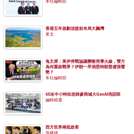
本社編輯部
香港五年規劃須提前布局大鵬灣
來文
兔主席：美伊停戰協議變衝突導火線，雙方
為何重啟戰爭？伊朗一早洞悉特朗普虛張聲
勢？
本社編輯部
60名中小特幼老師參與城大GenAI培訓班
編輯精選
西方世界兩批政客
張建雄