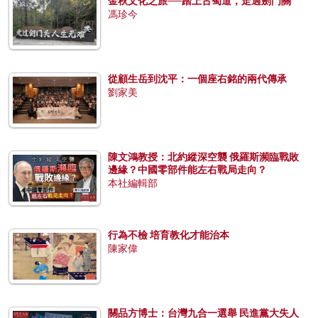
金秋文化之旅──踏上古蜀道，走過劍門關
馮珍今
從顧生岳到沈平：一個座右銘的兩代傳承
劉家美
陳文鴻教授：北約縱深空襲 俄羅斯瀕臨戰敗
邊緣？中國零部件能左右戰局走向？
本社編輯部
行為不檢 培育教化才能治本
陳家偉
關品方博士：台灣九合一選舉 民進黨大失人