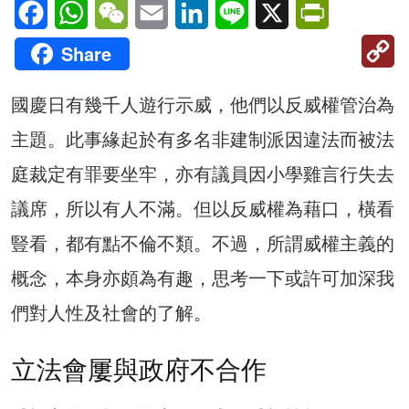
Facebook
WhatsApp
WeChat
Email
LinkedIn
Line
X
PrintFriendl
C
Share
Li
國慶日有幾千人遊行示威，他們以反威權管治為
主題。此事緣起於有多名非建制派因違法而被法
庭裁定有罪要坐牢，亦有議員因小學雞言行失去
議席，所以有人不滿。但以反威權為藉口，橫看
豎看，都有點不倫不類。不過，所謂威權主義的
概念，本身亦頗為有趣，思考一下或許可加深我
們對人性及社會的了解。
立法會屢與政府不合作