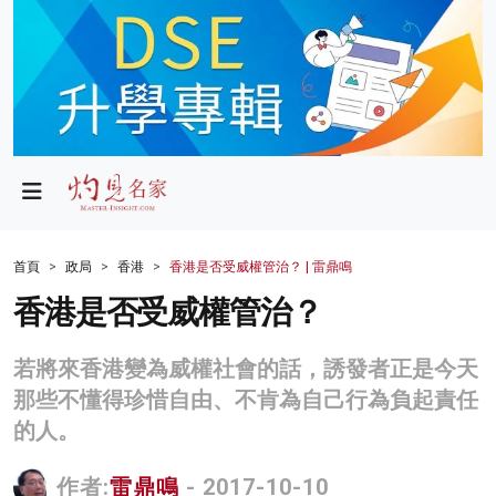
政局
教育
文化
財經
首頁
政局
香港
香港是否受威權管治？ | 雷鼎鳴
生活
香港是否受威權管治？
健康
若將來香港變為威權社會的話，誘發者正是今天
商業
那些不懂得珍惜自由、不肯為自己行為負起責任
的人。
科技
影片
作者:
雷鼎鳴
- 2017-10-10