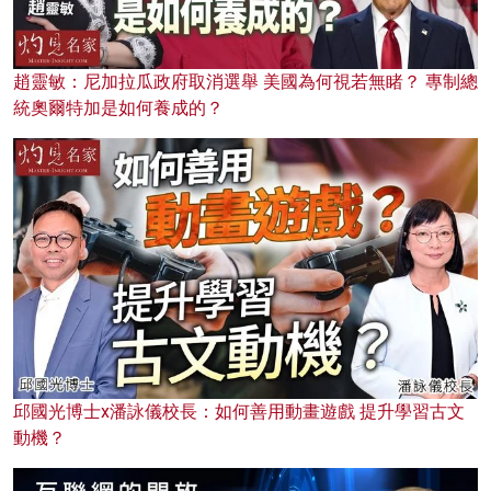
趙靈敏：尼加拉瓜政府取消選舉 美國為何視若無睹？ 專制總
統奧爾特加是如何養成的？
邱國光博士x潘詠儀校長：如何善用動畫遊戲 提升學習古文
動機？