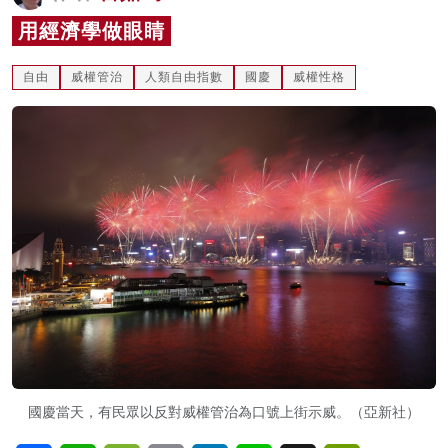
名家榜
用經濟學做眼睛
灼見活動
自由
威權管治
人類自由指數
國慶
威權性格
關於我們
國慶當天，有民眾以反對威權管治為口號上街示威。（亞新社）