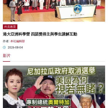
灼見教育
港大亞洲科學營 四諾獎得主與學生講解互動
作者:
本社編輯部
2026-08-04
影片