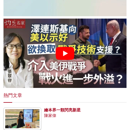
熱門文章
繪本界一顆閃亮新星
陳家偉