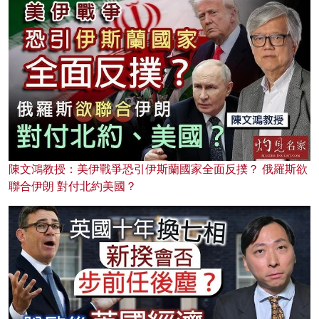
陳文鴻教授：美伊戰爭恐引伊斯蘭國家全面反撲？ 俄羅斯欲
聯合伊朗 對付北約美國？