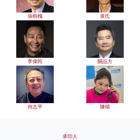
張樹槐
黃氏
李偉民
關品方
何志平
陳晴
承印人