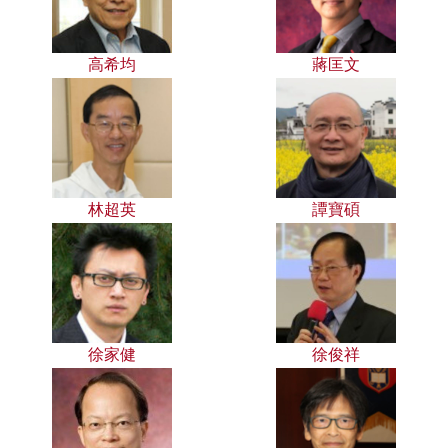
高希均
蔣匡文
林超英
譚寶碩
徐家健
徐俊祥