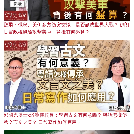
鄧飛：俄烏、美伊多方衝突交織，是否釀成世界大戰？ 伊朗
甘冒政權風險攻擊美軍，背後有何盤算？
邱國光博士x潘詠儀校長：學習古文有何意義？ 粵語怎樣傳
承文言文之美？ 日常寫作如何應用？