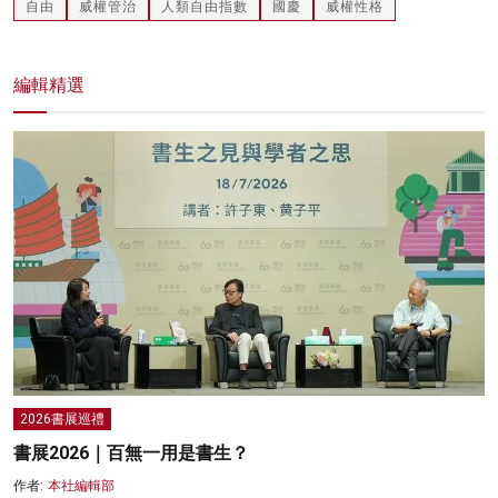
自由
威權管治
人類自由指數
國慶
威權性格
編輯精選
2026書展巡禮
書展2026｜百無一用是書生？
作者:
本社編輯部