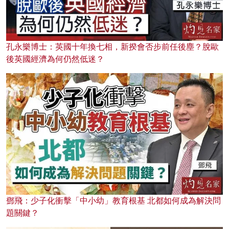
孔永樂博士：英國十年換七相，新揆會否步前任後塵？脫歐
後英國經濟為何仍然低迷？
鄧飛：少子化衝擊「中小幼」教育根基 北都如何成為解決問
題關鍵？