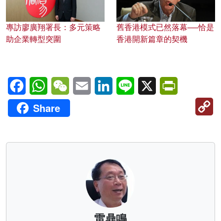
專訪廖廣翔署長：多元策略
舊香港模式已然落幕──恰是
助企業轉型突圍
香港開新篇章的契機
Facebook
WhatsApp
WeChat
Email
LinkedIn
Line
X
PrintFriendl
C
Share
Li
雷鼎鳴