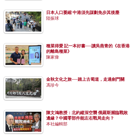
日本人口萎縮 中港須先謀劃免步其後塵
陸振球
種菜得愛 記一本好書──讀吳燕青的《在香港
的離島種菜》
陳家偉
金秋文化之旅──踏上古蜀道，走過劍門關
馮珍今
陳文鴻教授：北約縱深空襲 俄羅斯瀕臨戰敗
邊緣？中國零部件能左右戰局走向？
本社編輯部