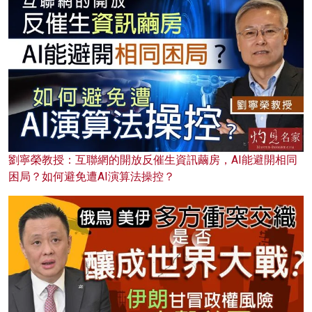
劉寧榮教授：互聯網的開放反催生資訊繭房，AI能避開相同
困局？如何避免遭AI演算法操控？