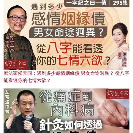
曆法家侯天同：遇到多少感情姻緣債 男女命途迥異？ 從八字
能看透你的七情六欲？