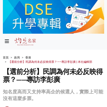
政局
教育
文化
財經
首頁
政局
香港
【選前分析】民調為何未必反映得票？——專訪李彭廣 | 本社編輯部
生活
【選前分析】民調為何未必反映得
健康
票？——專訪李彭廣
商業
知名度高而又支持率高企的候選人，實際上可能
科技
沒有這麼多票。
影片