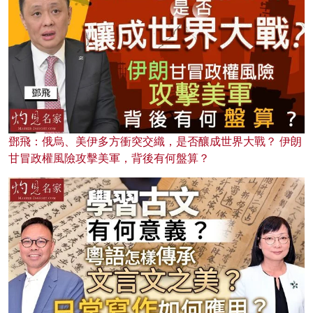
鄧飛：俄烏、美伊多方衝突交織，是否釀成世界大戰？ 伊朗
甘冒政權風險攻擊美軍，背後有何盤算？