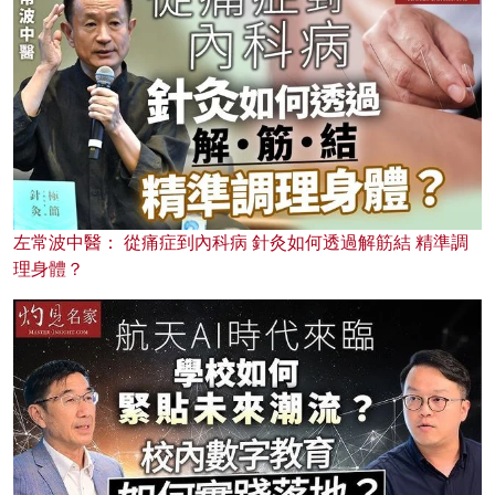
左常波中醫： 從痛症到內科病 針灸如何透過解筋結 精準調
理身體？