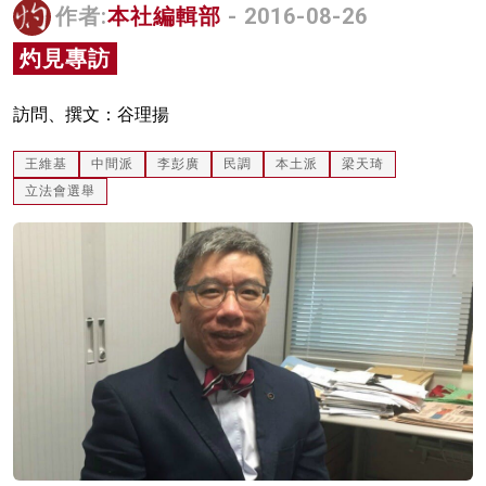
作者:
本社編輯部
- 2016-08-26
名家榜
灼見專訪
灼見活動
訪問、撰文：谷理揚
關於我們
王維基
中間派
李彭廣
民調
本土派
梁天琦
立法會選舉