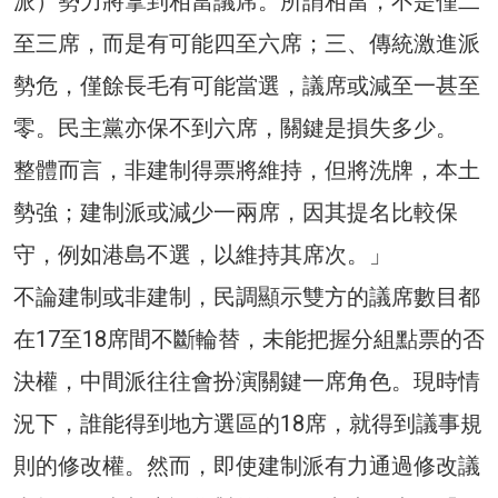
派）勢力將拿到相當議席。所謂相當，不是僅二
至三席，而是有可能四至六席；三、傳統激進派
勢危，僅餘長毛有可能當選，議席或減至一甚至
零。民主黨亦保不到六席，關鍵是損失多少。
整體而言，非建制得票將維持，但將洗牌，本土
勢強；建制派或減少一兩席，因其提名比較保
守，例如港島不選，以維持其席次。」
不論建制或非建制，民調顯示雙方的議席數目都
在17至18席間不斷輪替，未能把握分組點票的否
決權，中間派往往會扮演關鍵一席角色。現時情
況下，誰能得到地方選區的18席，就得到議事規
則的修改權。然而，即使建制派有力通過修改議