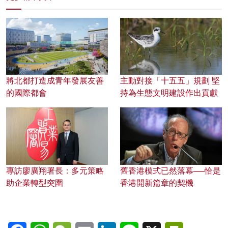
將北都打造成青年發展友善
主動對接「十五五」規劃 堅
的國際都會
持為生態文明建設作出貢獻
專訪廖廣翔署長：多元策略
舊香港模式已然落幕──恰是
助企業轉型突圍
香港開新篇章的契機
Facebook
WhatsApp
WeChat
Email
LinkedIn
Line
X
PrintFriendl