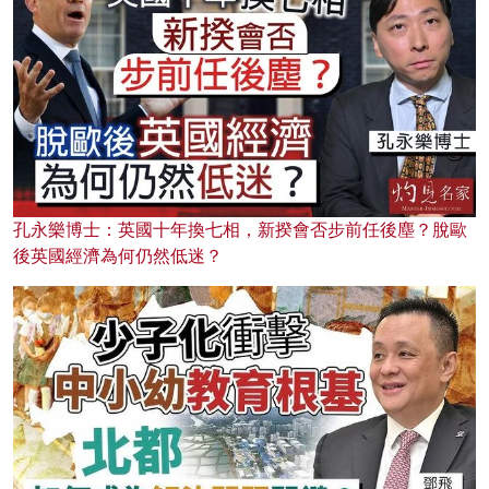
孔永樂博士：英國十年換七相，新揆會否步前任後塵？脫歐
後英國經濟為何仍然低迷？