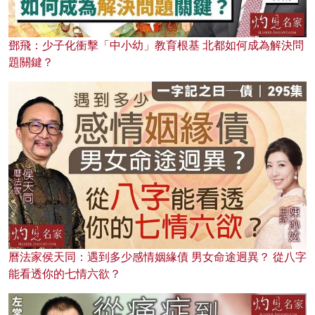
鄧飛：少子化衝擊「中小幼」教育根基 北都如何成為解決問
題關鍵？
曆法家侯天同：遇到多少感情姻緣債 男女命途迥異？ 從八字
能看透你的七情六欲？