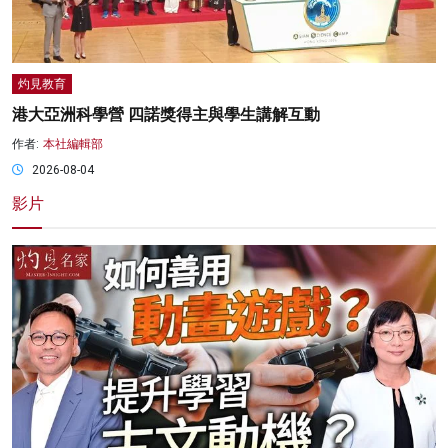
灼見教育
港大亞洲科學營 四諾獎得主與學生講解互動
作者:
本社編輯部
2026-08-04
影片