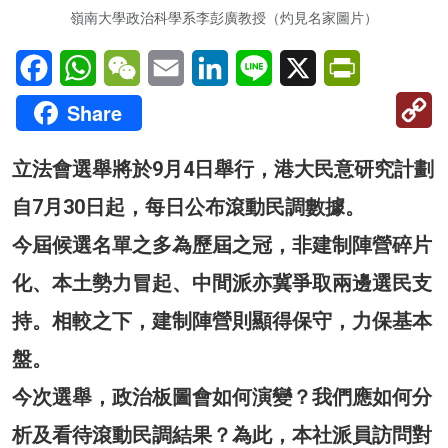
嶺南大學政治科學系李彭廣教授（灼見名家圖片）
Facebook
WhatsApp
WeChat
Email
LinkedIn
Line
X
PrintFriendl
C
Share
Li
立法會選舉將於9月4日舉行，港大民意研究計劃
自7月30日起，每日公布滾動民調數據。
今屆候選名單之多為歷屆之冠，非建制陣營碎片
化、本土勢力冒起、中間派亦冀爭取兩邊選民支
持。相較之下，建制陣營則顯得保守，力保基本
盤。
今次選舉，政治板圖會如何演變？我們應如何分
析及看待滾動民調結果？為此，本社派員訪問對