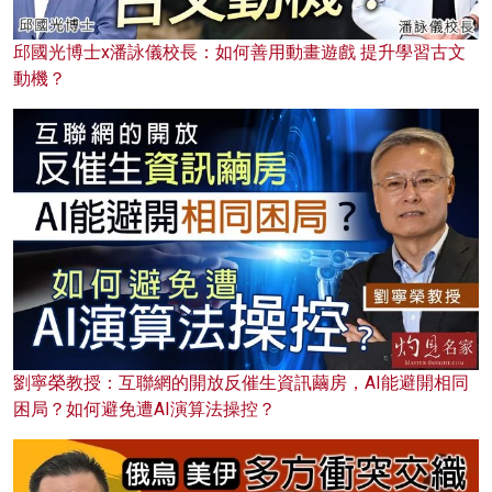
邱國光博士x潘詠儀校長：如何善用動畫遊戲 提升學習古文
動機？
劉寧榮教授：互聯網的開放反催生資訊繭房，AI能避開相同
困局？如何避免遭AI演算法操控？