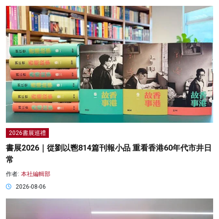
2026書展巡禮
書展2026｜從劉以鬯814篇刊報小品 重看香港60年代市井日
常
作者:
本社編輯部
2026-08-06