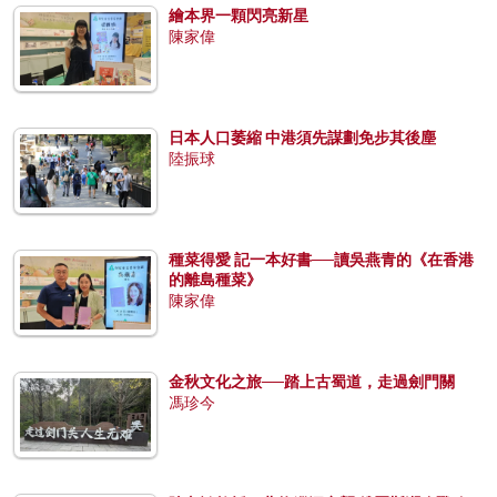
繪本界一顆閃亮新星
陳家偉
日本人口萎縮 中港須先謀劃免步其後塵
陸振球
種菜得愛 記一本好書──讀吳燕青的《在香港
的離島種菜》
陳家偉
金秋文化之旅──踏上古蜀道，走過劍門關
馮珍今