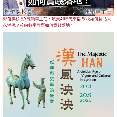
鄭俊傑校長X陳穎華主任：航天AI時代來臨 學校如何緊貼未
來潮流？校內數字教育如何實踐落地？