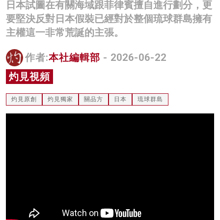
日本試圖在有關海域跟菲律賓擅自進行劃分，更
名家榜
要堅決反對日本假裝已經對於整個琉球群島擁有
主權這一非常荒誕的主張。
灼見活動
關於我們
作者:
本社編輯部
- 2026-06-22
灼見視頻
灼見原創
灼見獨家
關品方
日本
琉球群島