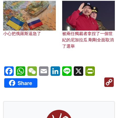
小心把俄羅斯逼急了
被兩任獨裁者拿捏了一個世
紀的尼加拉瓜 剛剛全面取消
了選舉
Facebook
WhatsApp
WeChat
Email
LinkedIn
Line
X
PrintFriendl
C
Share
Li