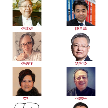
張建雄
陳章華
張灼祥
劉寧榮
益行
何志平