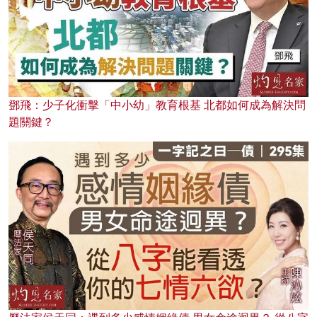
鄧飛：少子化衝擊「中小幼」教育根基 北都如何成為解決問
題關鍵？