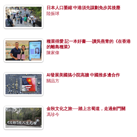
日本人口萎縮 中港須先謀劃免步其後塵
陸振球
種菜得愛 記一本好書──讀吳燕青的《在香港
的離島種菜》
陳家偉
AI發展美國搞小院高牆 中國推多邊合作
關品方
金秋文化之旅──踏上古蜀道，走過劍門關
馮珍今