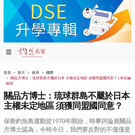
政局
教育
文化
財經
首頁
影片
政局
國際
關品方博士：琉球群島不屬於日本 主權未定地區 須獲同盟國同意？ | 本社編
生活
輯部
關品方博士：琉球群島不屬於日本
健康
主權未定地區 須獲同盟國同意？
商業
科技
保衛釣魚島運動從1970年開始，時事評論員關品
方博士認為，今時今日，我們要反對的不僅僅是
影片