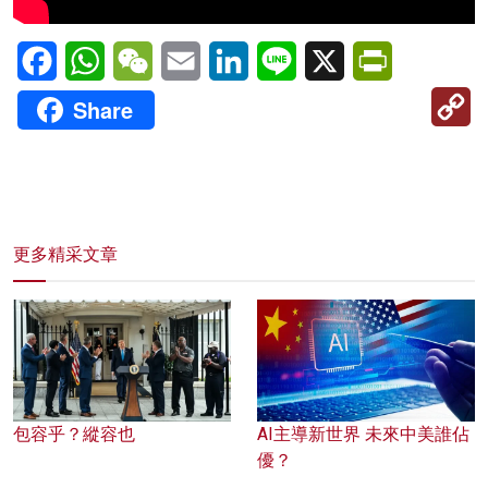
Facebook
WhatsApp
WeChat
Email
LinkedIn
Line
X
PrintFriendl
C
Share
Li
更多精采文章
包容乎？縱容也
AI主導新世界 未來中美誰佔
優？