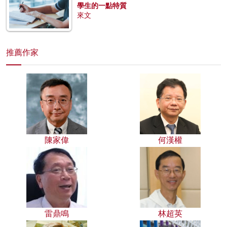
學生的一點特質
來文
推薦作家
陳家偉
何漢權
雷鼎鳴
林超英