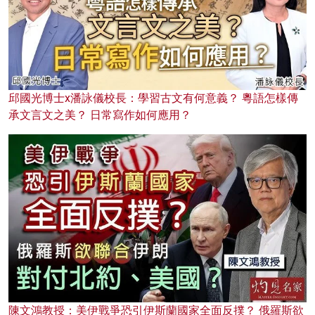
邱國光博士x潘詠儀校長：學習古文有何意義？ 粵語怎樣傳
承文言文之美？ 日常寫作如何應用？
陳文鴻教授：美伊戰爭恐引伊斯蘭國家全面反撲？ 俄羅斯欲