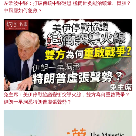
左常波中醫：打破傳統中醫迷思 極簡針灸能治頭暈、胃脹？
中風應如何急救？
兔主席：美伊停戰協議變衝突導火線，雙方為何重啟戰爭？
伊朗一早洞悉特朗普虛張聲勢？