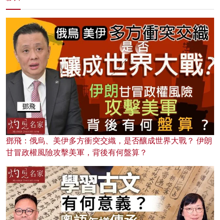
鄧飛：俄烏、美伊多方衝突交織，是否釀成世界大戰？ 伊朗
甘冒政權風險攻擊美軍，背後有何盤算？