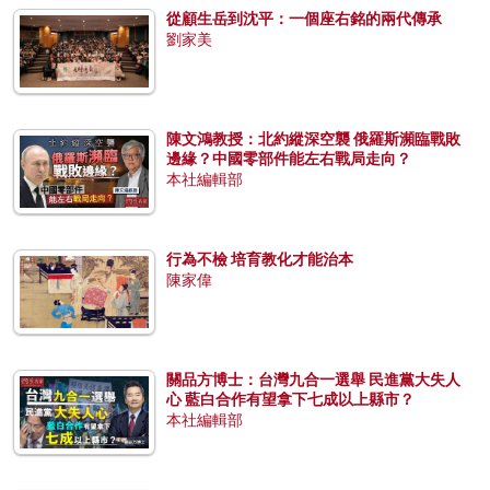
從顧生岳到沈平：一個座右銘的兩代傳承
劉家美
陳文鴻教授：北約縱深空襲 俄羅斯瀕臨戰敗
邊緣？中國零部件能左右戰局走向？
本社編輯部
行為不檢 培育教化才能治本
陳家偉
關品方博士：台灣九合一選舉 民進黨大失人
心 藍白合作有望拿下七成以上縣市？
本社編輯部