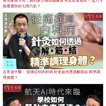
曆法家侯天同：遇到多少感情姻緣債 男女命途迥異？ 從八字
能看透你的七情六欲？
左常波中醫： 從痛症到內科病 針灸如何透過解筋結 精準調
理身體？