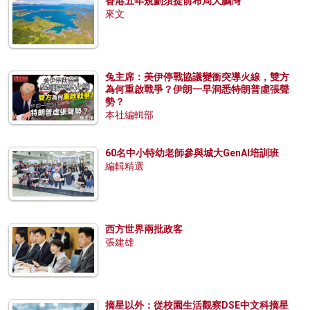
香港五年規劃須提前布局大鵬灣
來文
兔主席：美伊停戰協議變衝突導火線，雙方
為何重啟戰爭？伊朗一早洞悉特朗普虛張聲
勢？
本社編輯部
60名中小特幼老師參與城大GenAI培訓班
編輯精選
西方世界兩批政客
張建雄
摘星以外：從校園生活觀察DSE中文科摘星