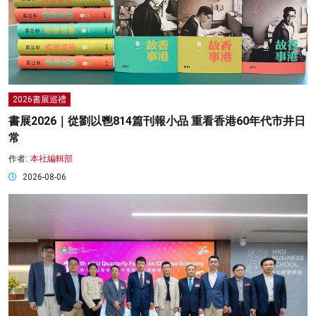
2026書展巡禮
書展2026｜從劉以鬯814篇刊報小品 重看香港60年代市井日
常
作者:
本社編輯部
2026-08-06