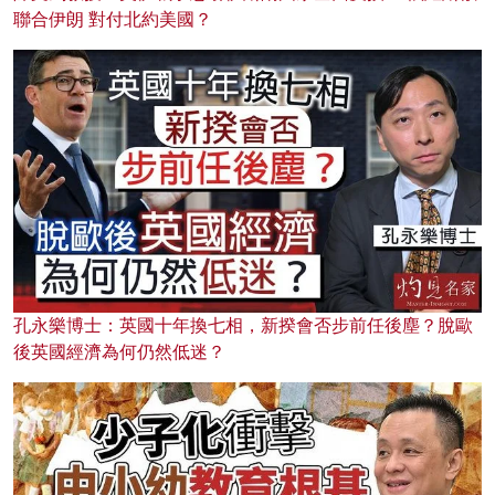
聯合伊朗 對付北約美國？
孔永樂博士：英國十年換七相，新揆會否步前任後塵？脫歐
後英國經濟為何仍然低迷？