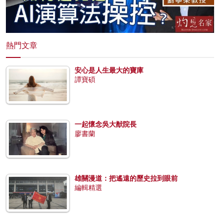
熱門文章
安心是人生最大的寶庫
譚寶碩
一起懷念吳大猷院長
廖書蘭
雄關漫道：把遙遠的歷史拉到眼前
編輯精選