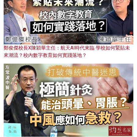
鄭俊傑校長X陳穎華主任：航天AI時代來臨 學校如何緊貼未
來潮流？校內數字教育如何實踐落地？