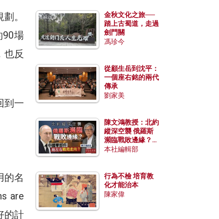
規劃。
金秋文化之旅──
踏上古蜀道，走過
劍門關
90場
馮珍今
，也反
從顧生岳到沈平：
一個座右銘的兩代
傳承
劉家美
回到一
陳文鴻教授：北約
縱深空襲 俄羅斯
瀕臨戰敗邊緣？中
國零部件能左右戰
本社編輯部
局走向？
用的名
行為不檢 培育教
化才能治本
are
陳家偉
得再好的計