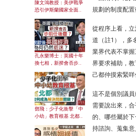
陳文鴻教授：美伊戰爭
規劃的制度配置
恐引伊斯蘭國家全面反
撲？ 俄羅斯欲聯合伊朗
對付北約美國？
從程序上看，立
道（註1），多
業界代表不掌握
孔永樂博士：英國十年
界要求補助，教
換七相，新揆會否步前
任後塵？脫歐後英國經
己都仲摸索緊咩
濟為何仍然低迷？
這不是個別議員
需要說出來，合
鄧飛：少子化衝擊「中
的、哪些屬於下
小幼」教育根基 北都如
何成為解決問題關鍵？
持諮詢、蒐集意