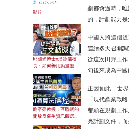
2026-08-04
劃都會過時，唯
影片
的，計劃能力是
中國人將這個道
連續多天召開調
從這次田野工作
邱國光博士x潘詠儀校
長：如何善用動畫遊戲
句後來成為中國
提升學習古文動機？
正因如此，世界
「現代產業戰略
劉寧榮教授：互聯網的
都願在規劃工作
開放反催生資訊繭房，
亮計劃文件，而
AI能避開相同困局？如