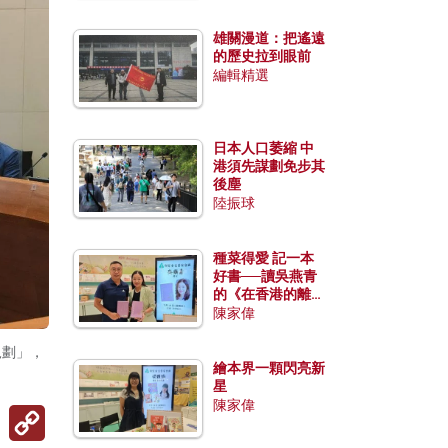
雄關漫道：把遙遠
的歷史拉到眼前
編輯精選
日本人口萎縮 中
港須先謀劃免步其
後塵
陸振球
種菜得愛 記一本
好書──讀吳燕青
的《在香港的離島
種菜》
陳家偉
規劃」，
繪本界一顆閃亮新
星
陳家偉
Copy
Link