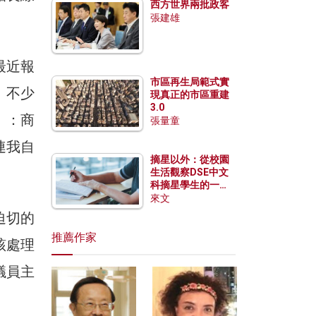
西方世界兩批政客
張建雄
最近報
市區再生局範式實
，不少
現真正的市區重建
3.0
」：商
張量童
連我自
摘星以外：從校園
生活觀察DSE中文
科摘星學生的一點
特質
來文
迫切的
推薦作家
該處理
議員主