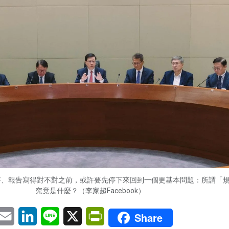
好、報告寫得對不對之前，或許要先停下來回到一個更基本問題：所謂「
究竟是什麼？（李家超Facebook）
pp
eChat
Email
LinkedIn
Line
X
PrintFriendly
Share