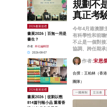
規劃不
真正考
2026書展巡禮
今年4月港澳辦
書展2026｜百無一用是
有科學性和前瞻
書生？
不止是一個對接
作者:
本社編輯部
協調、跨任期承
2026-08-07
作者:
宋恩
合撰：王柏林（香港
團隊）
2026書展巡禮
一國兩制
立法會
書展2026｜從劉以鬯
814篇刊報小品 重看香