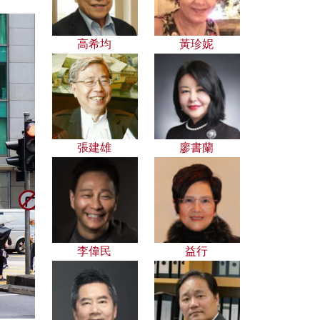
高希均
黃珍妮
張建雄
廖書蘭
李偉民
益行