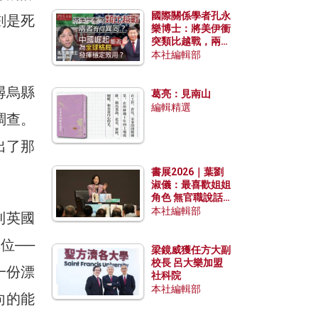
國際關係學者孔永
劃是死
樂博士：將美伊衝
突類比越戰，兩者
有何異同？中國崛
本社編輯部
起能否為全球格局
發揮穩定效用？
尋烏縣
葛亮：見南山
編輯精選
調查。
出了那
。
書展2026｜葉劉
淑儀：最喜歡姐姐
角色 無官職說話
包袱少
本社編輯部
到英國
位──
梁鏡威獲任方大副
校長 呂大樂加盟
一份漂
社科院
本社編輯部
向的能