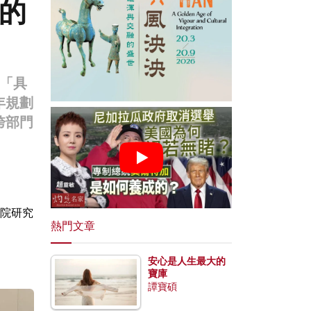
的
「具
年規劃
跨部門
院研究
熱門文章
安心是人生最大的
寶庫
譚寶碩