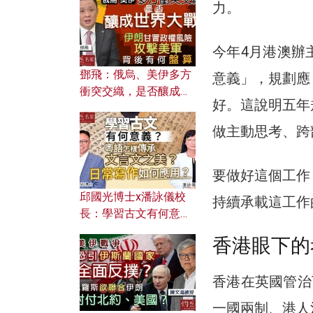
何避免遭AI演算法操
力。
控？
今年4月港澳辦
鄧飛：俄烏、美伊多方
意義」，規劃應
衝突交織，是否釀成世
好。這說明五年
界大戰？ 伊朗甘冒政權
風險攻擊美軍，背後有
做主動思考、跨
何盤算？
要做好這個工作
邱國光博士x潘詠儀校
持續承載這工作
長：學習古文有何意
義？ 粵語怎樣傳承文言
香港眼下的
文之美？ 日常寫作如何
應用？
香港在英國管治
一國兩制、港人