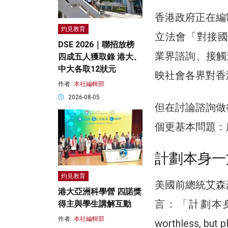
香港政府正在編
灼見教育
立法會「對接國
DSE 2026｜聯招放榜
業界諮詢、接觸
四成五人獲取錄 港大、
中大各取12狀元
映社會各界對香
作者:
本社編輯部
2026-08-05
但在討論諮詢做
個更基本問題：
計劃本身一
灼見教育
美國前總統艾森
港大亞洲科學營 四諾獎
言：「計劃本身
得主與學生講解互動
作者:
本社編輯部
worthless, 