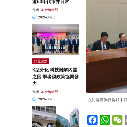
港60年代市井日常
作者:
本社編輯部
2026-08-06
灼見經濟
K型分化 科技難解內需
之困 學者倡政策協同發
力
作者:
本社編輯部
2026-08-06
在討論諮詢做得好不
Facebook
WhatsA
W