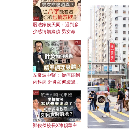
曆法家侯天同：遇到多
少感情姻緣債 男女命途
迥異？ 從八字能看透你
的七情六欲？
左常波中醫： 從痛症到
內科病 針灸如何透過解
筋結 精準調理身體？
鄭俊傑校長X陳穎華主