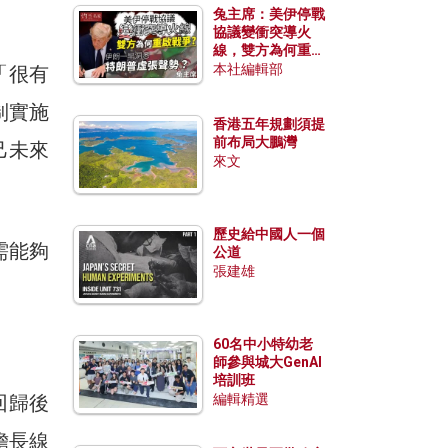
兔主席：美伊停戰
協議變衝突導火
線，雙方為何重啟
戰爭？伊朗一早洞
本社編輯部
「很有
悉特朗普虛張聲
勢？
制實施
香港五年規劃須提
前布局大鵬灣
己未來
來文
歷史給中國人一個
需能夠
公道
張建雄
60名中小特幼老
師參與城大GenAI
培訓班
回歸後
編輯精選
擔長線