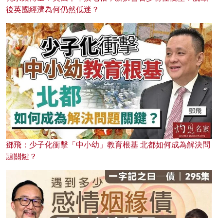
後英國經濟為何仍然低迷？
鄧飛：少子化衝擊「中小幼」教育根基 北都如何成為解決問
題關鍵？