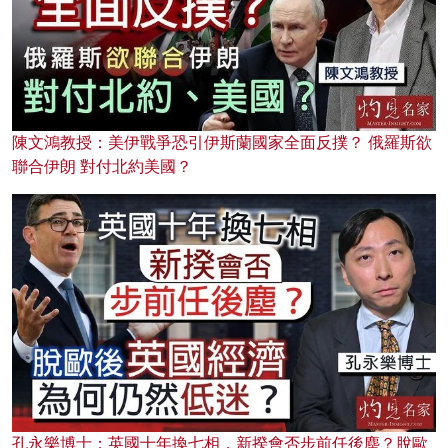
陳文鴻教授：美伊戰爭恐引伊斯蘭國家全面反撲？ 俄羅斯欲
聯合伊朗 對付北約美國？
孔永樂博士：英國十年換七相，新揆會否步前任後塵？脫歐