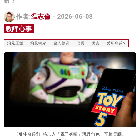
對？
名家榜
作者:
温志倫
- 2026-06-08
灼見活動
教評心事
關於我們
灼見原創
灼見獨家
全人教育
成長
玩具
反斗奇兵5
《反斗奇兵5》將加入「電子奶嘴」玩具⻆色，平板電腦。