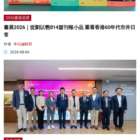
2026書展巡禮
書展2026｜從劉以鬯814篇刊報小品 重看香港60年代市井日
常
作者:
本社編輯部
2026-08-06