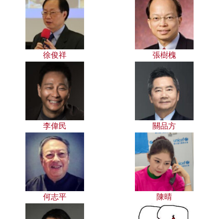
徐俊祥
張樹槐
李偉民
關品方
何志平
陳晴