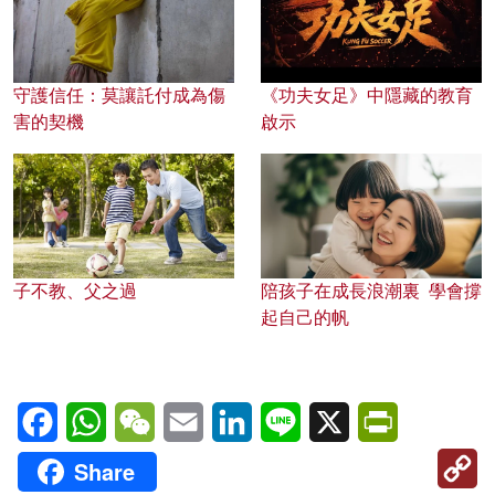
守護信任：莫讓託付成為傷
《功夫女足》中隱藏的教育
害的契機
啟示
子不教、父之過
陪孩子在成長浪潮裏 學會撐
起自己的帆
Facebook
WhatsApp
WeChat
Email
LinkedIn
Line
X
PrintFriendl
C
Share
Li