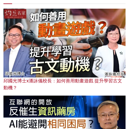
邱國光博士x潘詠儀校長：如何善用動畫遊戲 提升學習古文
動機？