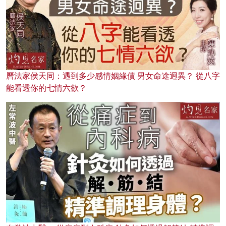
曆法家侯天同：遇到多少感情姻緣債 男女命途迥異？ 從八字
能看透你的七情六欲？