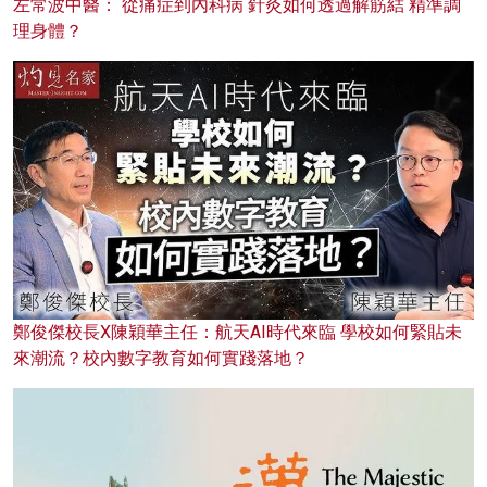
左常波中醫： 從痛症到內科病 針灸如何透過解筋結 精準調
理身體？
鄭俊傑校長X陳穎華主任：航天AI時代來臨 學校如何緊貼未
來潮流？校內數字教育如何實踐落地？