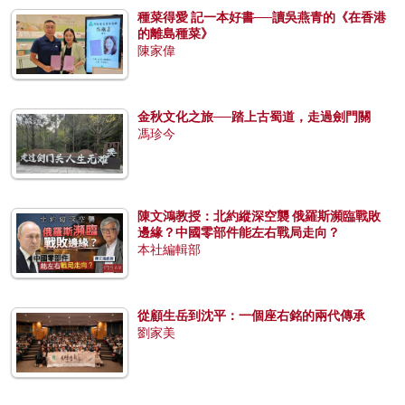
種菜得愛 記一本好書──讀吳燕青的《在香港
的離島種菜》
陳家偉
金秋文化之旅──踏上古蜀道，走過劍門關
馮珍今
陳文鴻教授：北約縱深空襲 俄羅斯瀕臨戰敗
邊緣？中國零部件能左右戰局走向？
本社編輯部
從顧生岳到沈平：一個座右銘的兩代傳承
劉家美