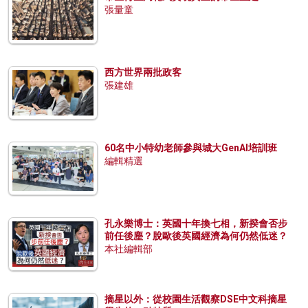
張量童
西方世界兩批政客
張建雄
60名中小特幼老師參與城大GenAI培訓班
編輯精選
孔永樂博士：英國十年換七相，新揆會否步
前任後塵？脫歐後英國經濟為何仍然低迷？
本社編輯部
摘星以外：從校園生活觀察DSE中文科摘星