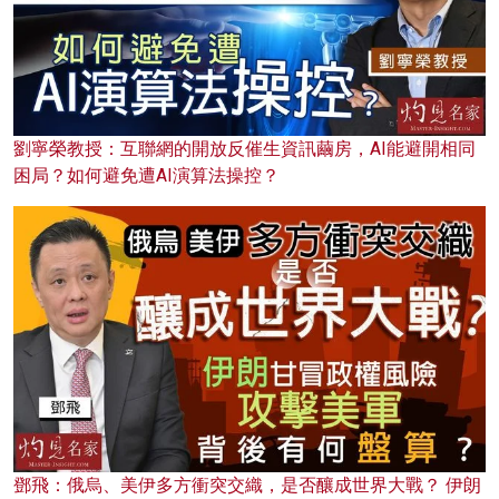
劉寧榮教授：互聯網的開放反催生資訊繭房，AI能避開相同
困局？如何避免遭AI演算法操控？
鄧飛：俄烏、美伊多方衝突交織，是否釀成世界大戰？ 伊朗