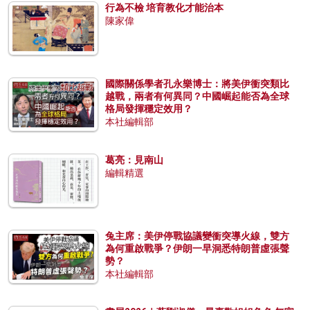
行為不檢 培育教化才能治本
陳家偉
國際關係學者孔永樂博士：將美伊衝突類比
越戰，兩者有何異同？中國崛起能否為全球
格局發揮穩定效用？
本社編輯部
葛亮：見南山
編輯精選
兔主席：美伊停戰協議變衝突導火線，雙方
為何重啟戰爭？伊朗一早洞悉特朗普虛張聲
勢？
本社編輯部