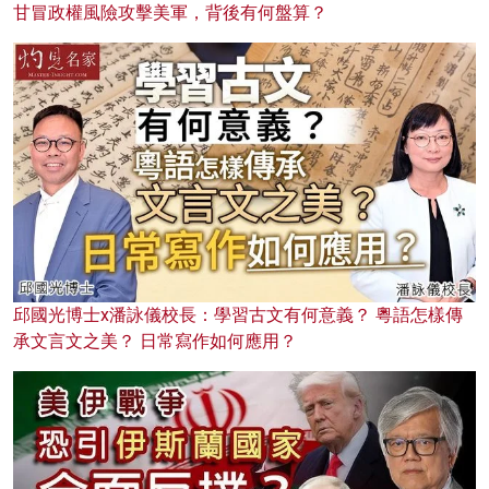
甘冒政權風險攻擊美軍，背後有何盤算？
邱國光博士x潘詠儀校長：學習古文有何意義？ 粵語怎樣傳
承文言文之美？ 日常寫作如何應用？