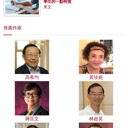
學生的一點特質
來文
推薦作家
高希均
黃珍妮
蔣匡文
林超英