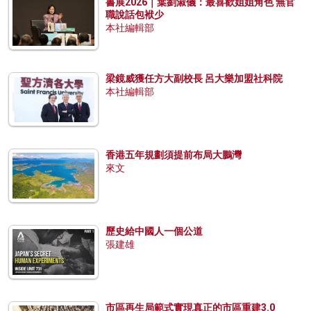
書展2026｜葉劉淑儀：最喜歡姐姐角色 無官
職說話包袱少
本社編輯部
梁鏡威獲任方大副校長 呂大樂加盟社科院
本社編輯部
香港五年規劃須提前布局大鵬灣
來文
歷史給中國人一個公道
張建雄
市區再生局範式實現真正的市區重建3.0