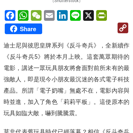
（Shutterstock）
Facebook
WhatsApp
WeChat
Email
LinkedIn
Line
X
PrintFriendl
C
Share
Li
迪士尼與彼思皇牌系列《反斗奇兵》，全新續作
《反斗奇兵5》將於本月上映。這套萬眾期待的
電影，講述一眾玩具朋友將會面對前所未有的最
強敵人，即是現今小朋友最沉迷的各式電子科技
產品。所謂「電子奶嘴」無處不在，電影內容與
時並進，加入了角色「莉莉平板」。這使原本的
玩具如臨大敵，嚇到騰騰震。
莫非代表舊玩具時代已經落幕？相信《反斗奇兵