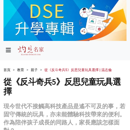
政局
教育
文化
財經
首頁
教育
親子
從《反斗奇兵5》反思兒童玩具選擇 | 温志倫
生活
從《反斗奇兵5》反思兒童玩具選
擇
健康
商業
現今世代不接觸高科技產品是遙不可及的事，若
固守傳統的玩具，亦未能體驗科技帶來的便利。
科技
作為陪伴孩子成長的同路人，家長應該怎樣面
影片