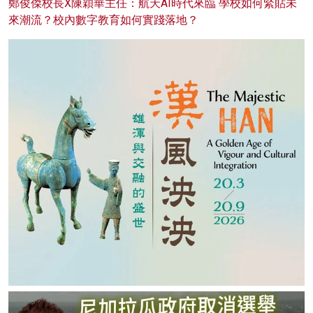
鄭俊傑校長X陳穎華主任：航天AI時代來臨 學校如何緊貼未
來潮流？校內數字教育如何實踐落地？