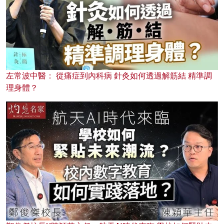
左常波中醫： 從痛症到內科病 針灸如何透過解筋結 精準調
理身體？