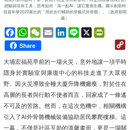
經驗與現有工具，思考如何「加一點AI」讓它重煥生機。圖示創新科
技嘉年華2020展出的「用於步行輔助的穿戴式外骨骼」。（政府新聞
處）
Facebook
WhatsApp
WeChat
Email
LinkedIn
Line
X
PrintFriendl
C
Share
Li
大埔宏福苑早前的一場火災，意外地讓一項平時
隱身於實驗室與康復中心的科技走進了大眾視
野。因火災導致全幢大廈升降機癱瘓，對於住在
高層的長者與行動不便者而言，回家成了一條遙
不可及的苦路。然而，在這次危機中，相關機構
引入了AI外骨骼機械裝備協助居民攀爬樓梯。這
一幕，不僅是社區互助的溫馨畫面，更是一場關