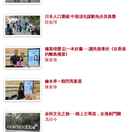
日本人口萎縮 中港須先謀劃免步其後塵
陸振球
種菜得愛 記一本好書──讀吳燕青的《在香港
的離島種菜》
陳家偉
繪本界一顆閃亮新星
陳家偉
金秋文化之旅──踏上古蜀道，走過劍門關
馮珍今