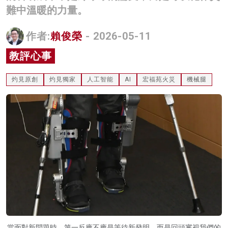
難中溫暖的力量。
名家榜
灼見活動
作者:
賴俊榮
- 2026-05-11
教評心事
關於我們
灼見原創
灼見獨家
人工智能
AI
宏福苑火災
機械腿
當面對新問題時，第一反應不應是等待新發明，而是回頭審視我們的