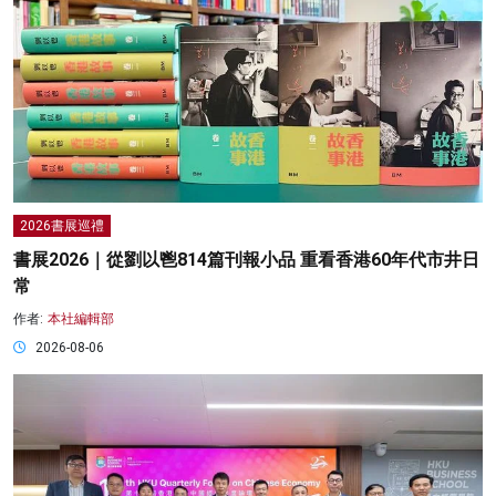
2026書展巡禮
書展2026｜從劉以鬯814篇刊報小品 重看香港60年代市井日
常
作者:
本社編輯部
2026-08-06