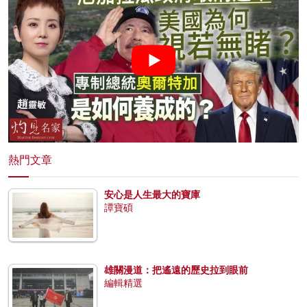
熱門文章
安心是人生最大的寶庫
譚寶碩
雄關漫道：把遙遠的歷史拉到眼前
編輯精選