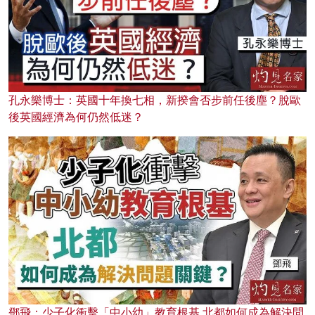
孔永樂博士：英國十年換七相，新揆會否步前任後塵？脫歐
後英國經濟為何仍然低迷？
鄧飛：少子化衝擊「中小幼」教育根基 北都如何成為解決問