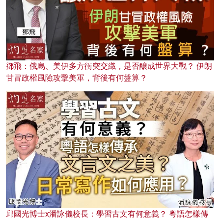
鄧飛：俄烏、美伊多方衝突交織，是否釀成世界大戰？ 伊朗
甘冒政權風險攻擊美軍，背後有何盤算？
邱國光博士x潘詠儀校長：學習古文有何意義？ 粵語怎樣傳