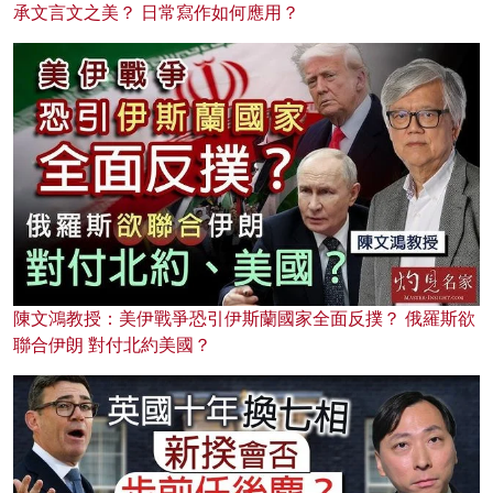
承文言文之美？ 日常寫作如何應用？
陳文鴻教授：美伊戰爭恐引伊斯蘭國家全面反撲？ 俄羅斯欲
聯合伊朗 對付北約美國？