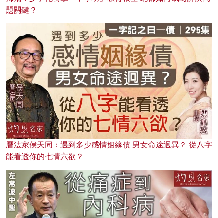
題關鍵？
曆法家侯天同：遇到多少感情姻緣債 男女命途迥異？ 從八字
能看透你的七情六欲？