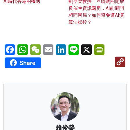
AI時代香港的機遇
劉寧榮教授：互聯網的開放
反催生資訊繭房，AI能避開
相同困局？如何避免遭AI演
算法操控？
Facebook
WhatsApp
WeChat
Email
LinkedIn
Line
X
PrintFriendl
C
Share
Li
賴俊榮