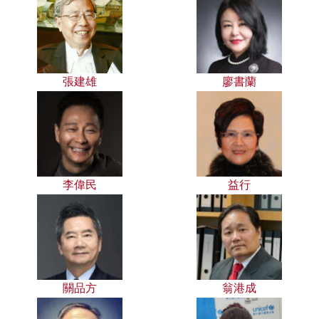
張建雄
廖書蘭
李偉民
益行
關品方
翁港成