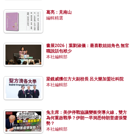
葛亮：見南山
編輯精選
書展2026｜葉劉淑儀：最喜歡姐姐角色 無官
職說話包袱少
本社編輯部
梁鏡威獲任方大副校長 呂大樂加盟社科院
本社編輯部
兔主席：美伊停戰協議變衝突導火線，雙方
為何重啟戰爭？伊朗一早洞悉特朗普虛張聲
勢？
本社編輯部