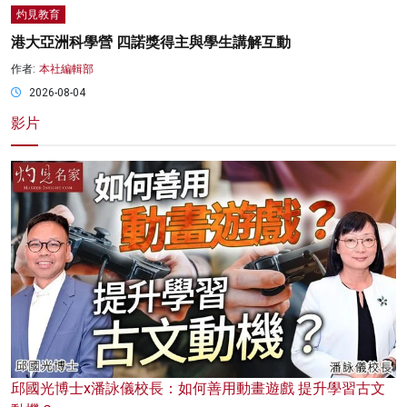
灼見教育
港大亞洲科學營 四諾獎得主與學生講解互動
作者:
本社編輯部
2026-08-04
影片
邱國光博士x潘詠儀校長：如何善用動畫遊戲 提升學習古文