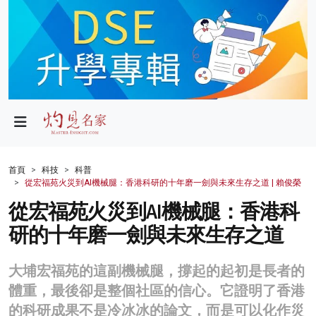
政局
教育
文化
財經
首頁
科技
科普
從宏福苑火災到AI機械腿：香港科研的十年磨一劍與未來生存之道 | 賴俊榮
生活
從宏福苑火災到AI機械腿：香港科
健康
研的十年磨一劍與未來生存之道
商業
大埔宏福苑的這副機械腿，撐起的起初是長者的
科技
體重，最後卻是整個社區的信心。它證明了香港
影片
的科研成果不是冷冰冰的論文，而是可以化作災