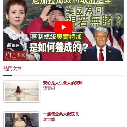
熱門文章
安心是人生最大的寶庫
譚寶碩
一起懷念吳大猷院長
廖書蘭