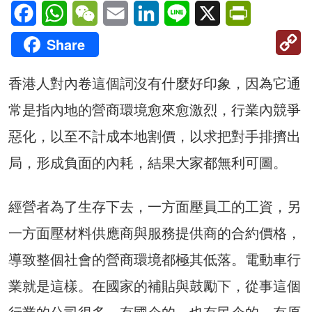
Facebook
WhatsApp
WeChat
Email
LinkedIn
Line
X
PrintFriendl
C
Share
Li
香港人對內卷這個詞沒有什麼好印象，因為它通
常是指內地的營商環境愈來愈激烈，行業內競爭
惡化，以至不計成本地割價，以求把對手排擠出
局，形成負面的內耗，結果大家都無利可圖。
經營者為了生存下去，一方面壓員工的工資，另
一方面壓材料供應商與服務提供商的合約價格，
導致整個社會的營商環境都極其低落。電動車行
業就是這樣。在國家的補貼與鼓勵下，從事這個