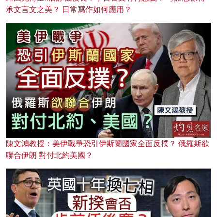
承文言文之美？ 日常寫作如何應用？
陳文鴻教授：美伊戰爭恐引伊斯蘭國家全面反撲？ 俄羅斯欲
聯合伊朗 對付北約美國？