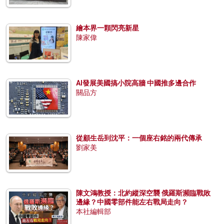
繪本界一顆閃亮新星
陳家偉
AI發展美國搞小院高牆 中國推多邊合作
關品方
從顧生岳到沈平：一個座右銘的兩代傳承
劉家美
陳文鴻教授：北約縱深空襲 俄羅斯瀕臨戰敗
邊緣？中國零部件能左右戰局走向？
本社編輯部