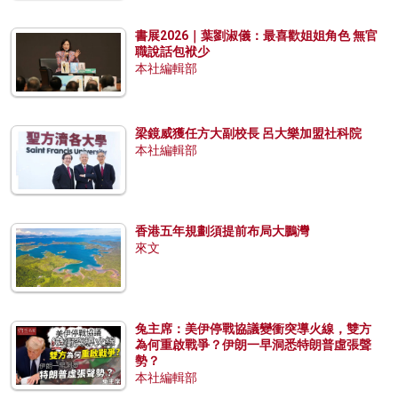
書展2026｜葉劉淑儀：最喜歡姐姐角色 無官
職說話包袱少
本社編輯部
梁鏡威獲任方大副校長 呂大樂加盟社科院
本社編輯部
香港五年規劃須提前布局大鵬灣
來文
兔主席：美伊停戰協議變衝突導火線，雙方
為何重啟戰爭？伊朗一早洞悉特朗普虛張聲
勢？
本社編輯部