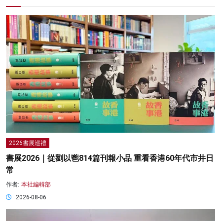
2026書展巡禮
書展2026｜從劉以鬯814篇刊報小品 重看香港60年代市井日
常
作者:
本社編輯部
2026-08-06