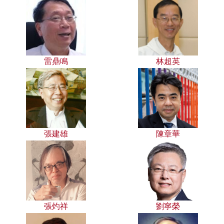
雷鼎鳴
林超英
張建雄
陳章華
張灼祥
劉寧榮