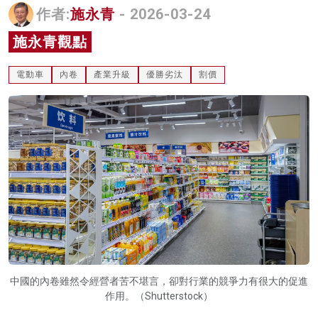
作者:
施永青
- 2026-03-24
名家榜
施永青觀點
灼見活動
電動車
內卷
產業升級
優勝劣汰
割價
關於我們
中國的內卷雖然令經營者苦不堪言，卻對行業的競爭力有很大的促進
作用。（Shutterstock）