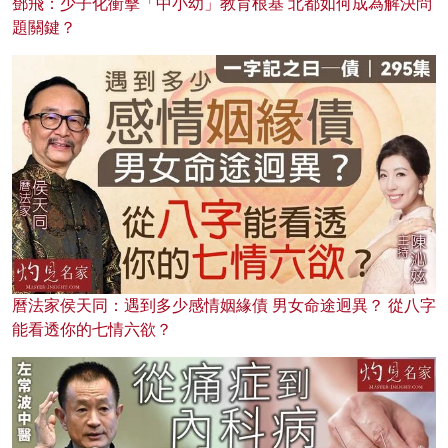
鄧飛：少子化衝擊「中小幼」教育根基 北都如何成為解決問
題關鍵？
曆法家侯天同：遇到多少感情姻緣債 男女命途迥異？ 從八字
能看透你的七情六欲？