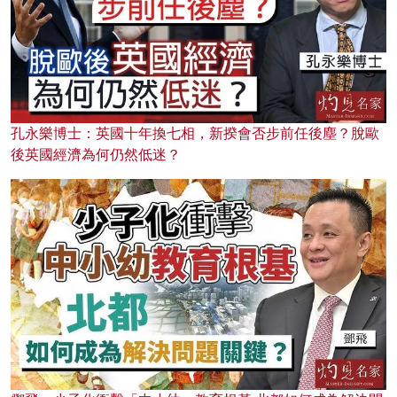
孔永樂博士：英國十年換七相，新揆會否步前任後塵？脫歐
後英國經濟為何仍然低迷？