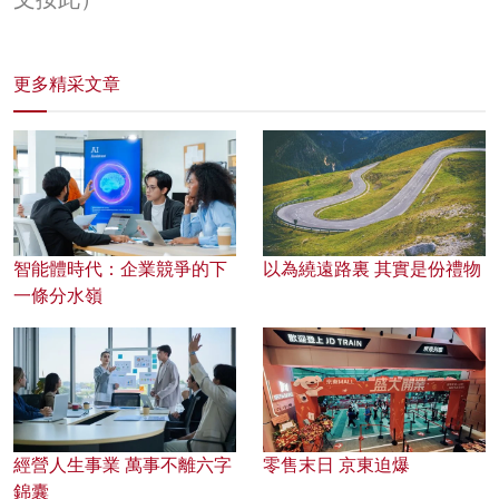
更多精采文章
智能體時代：企業競爭的下
以為繞遠路裏 其實是份禮物
一條分水嶺
經營人生事業 萬事不離六字
零售末日 京東迫爆
錦囊