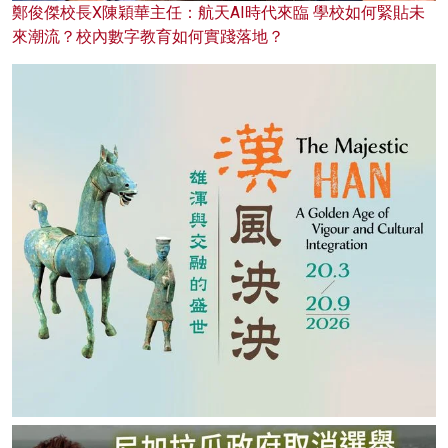
鄭俊傑校長X陳穎華主任：航天AI時代來臨 學校如何緊貼未
來潮流？校內數字教育如何實踐落地？