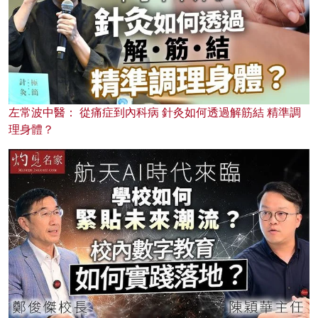
左常波中醫： 從痛症到內科病 針灸如何透過解筋結 精準調
理身體？