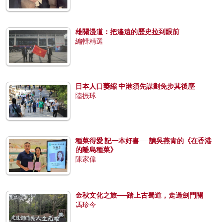
雄關漫道：把遙遠的歷史拉到眼前
編輯精選
日本人口萎縮 中港須先謀劃免步其後塵
陸振球
種菜得愛 記一本好書──讀吳燕青的《在香港
的離島種菜》
陳家偉
金秋文化之旅──踏上古蜀道，走過劍門關
馮珍今