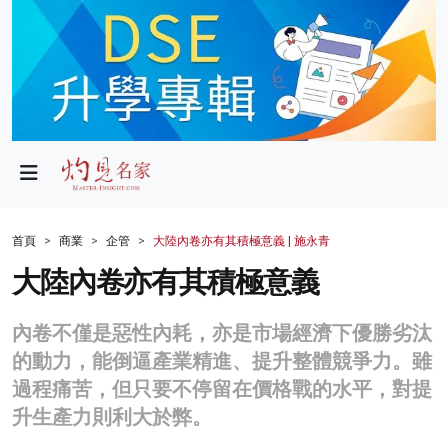
政局
教育
文化
財經
首頁
商業
企管
大陸內卷亦有其積極意義 | 施永青
生活
大陸內卷亦有其積極意義
健康
內卷不僅是惡性內耗，亦是市場經濟下優勝劣汰
商業
的動力，能倒逼產業精進、提升整體競爭力。雖
過程痛苦，但只要不停留在價格戰的水平，對提
科技
升生產力則利大於弊。
影片