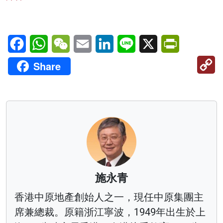
Facebook
WhatsApp
WeChat
Email
LinkedIn
Line
X
PrintFriendl
C
Share
Li
施永青
香港中原地產創始人之一，現任中原集團主
席兼總裁。原籍浙江寧波，1949年出生於上