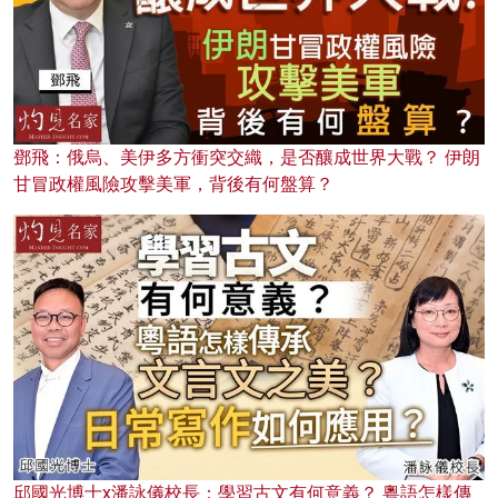
鄧飛：俄烏、美伊多方衝突交織，是否釀成世界大戰？ 伊朗
甘冒政權風險攻擊美軍，背後有何盤算？
邱國光博士x潘詠儀校長：學習古文有何意義？ 粵語怎樣傳