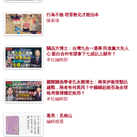
行為不檢 培育教化才能治本
陳家偉
關品方博士：台灣九合一選舉 民進黨大失人
心 藍白合作有望拿下七成以上縣市？
本社編輯部
國際關係學者孔永樂博士：將美伊衝突類比
越戰，兩者有何異同？中國崛起能否為全球
格局發揮穩定效用？
本社編輯部
葛亮：見南山
編輯精選