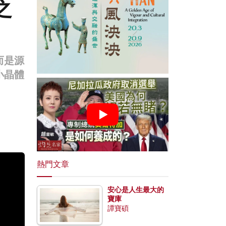
之
而是源
小晶體
。
熱門文章
安心是人生最大的
寶庫
譚寶碩