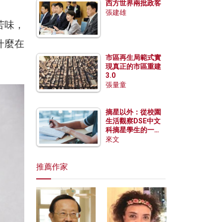
西方世界兩批政客
張建雄
苦味，
什麼在
市區再生局範式實
現真正的市區重建
3.0
張量童
摘星以外：從校園
生活觀察DSE中文
科摘星學生的一點
特質
來文
推薦作家