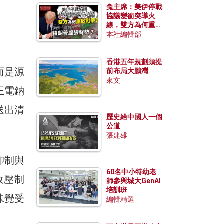
兔主席：美伊停戰
協議變衝突導火
線，雙方為何重啟
戰爭？伊朗一早洞
本社編輯部
悉特朗普虛張聲
勢？
香港五年規劃須提
而是源
前布局大鵬灣
來文
正電鈉
送出清
歷史給中國人一個
公道
張建雄
抑制與
60名中小特幼老
效壓制
師參與城大GenAI
培訓班
味覺受
編輯精選