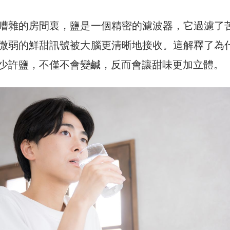
嘈雜的房間裏，鹽是一個精密的濾波器，它過濾了
微弱的鮮甜訊號被大腦更清晰地接收。這解釋了為
少許鹽，不僅不會變鹹，反而會讓甜味更加立體。