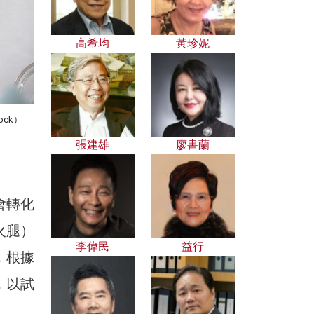
高希均
黃珍妮
ck）
張建雄
廖書蘭
會轉化
火腿）
李偉民
益行
，根據
，以試