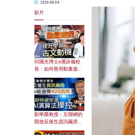
2026-08-04
影片
邱國光博士x潘詠儀校
長：如何善用動畫遊戲
提升學習古文動機？
劉寧榮教授：互聯網的
開放反催生資訊繭房，
AI能避開相同困局？如