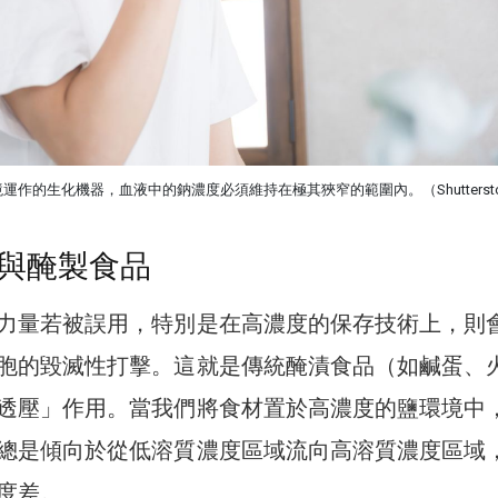
作的生化機器，血液中的鈉濃度必須維持在極其狹窄的範圍內。（Shuttersto
與醃製食品
力量若被誤用，特別是在高濃度的保存技術上，則
胞的毀滅性打擊。這就是傳統醃漬食品（如鹹蛋、
透壓」作用。當我們將食材置於高濃度的鹽環境中
總是傾向於從低溶質濃度區域流向高溶質濃度區域
度差。