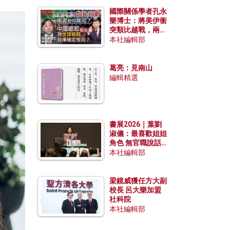
國際關係學者孔永
樂博士：將美伊衝
突類比越戰，兩者
有何異同？中國崛
本社編輯部
起能否為全球格局
發揮穩定效用？
葛亮：見南山
編輯精選
書展2026｜葉劉
淑儀：最喜歡姐姐
角色 無官職說話
包袱少
本社編輯部
梁鏡威獲任方大副
校長 呂大樂加盟
社科院
本社編輯部