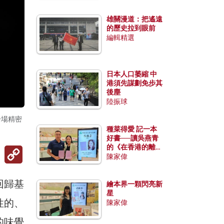
雄關漫道：把遙遠
的歷史拉到眼前
編輯精選
日本人口萎縮 中
港須先謀劃免步其
後塵
陸振球
一場精密
種菜得愛 記一本
好書──讀吳燕青
的《在香港的離島
Copy
種菜》
Link
陳家偉
回歸基
繪本界一顆閃亮新
星
性的、
陳家偉
的味覺