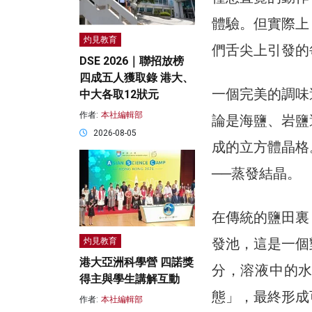
體驗。但實際上
灼見教育
們舌尖上引發的
DSE 2026｜聯招放榜
四成五人獲取錄 港大、
一個完美的調味
中大各取12狀元
作者:
本社編輯部
論是海鹽、岩鹽
2026-08-05
成的立方體晶格
──蒸發結晶。
在傳統的鹽田裏
發池，這是一個
灼見教育
港大亞洲科學營 四諾獎
分，溶液中的
得主與學生講解互動
態」，最終形成
作者:
本社編輯部