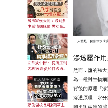
曆法家侯天同：遇到多
少感情姻緣債 男女命途
迥異？ 從八字能看透你
的七情六欲？
人體是一個依賴水環境運
滲透壓作用
左常波中醫： 從痛症到
內科病 針灸如何透過解
然而，鹽的強大
筋結 精準調理身體？
為一種對生物細
背後的原理「滲
滲透原理，水分
鄭俊傑校長X陳穎華主
圖平衡兩邊的濃