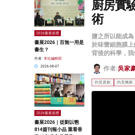
廚房實
術
2026書展巡禮
鹽之所以能成為
書展2026｜百無一用是
於味蕾細胞膜上
書生？
背後的科學，我
作者:
本社編輯部
2026-08-07
作者:
吳家
灼見原創
灼見獨家
2026書展巡禮
書展2026｜從劉以鬯
814篇刊報小品 重看香