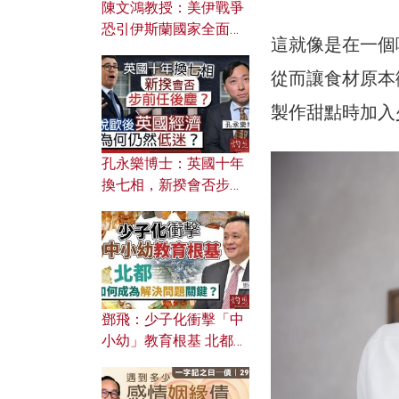
陳文鴻教授：美伊戰爭
恐引伊斯蘭國家全面反
這就像是在一個
撲？ 俄羅斯欲聯合伊朗
對付北約美國？
從而讓食材原本
製作甜點時加入
孔永樂博士：英國十年
換七相，新揆會否步前
任後塵？脫歐後英國經
濟為何仍然低迷？
鄧飛：少子化衝擊「中
小幼」教育根基 北都如
何成為解決問題關鍵？