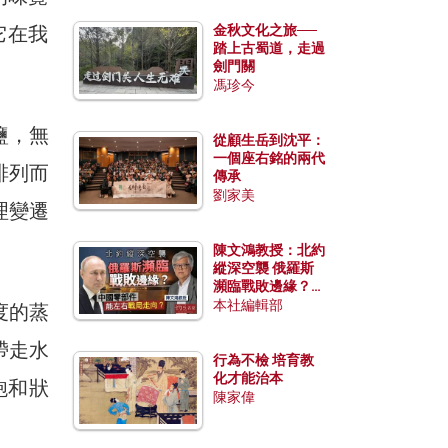
它在我
金秋文化之旅──
踏上古蜀道，走過
劍門關
馮珍今
鹽，無
從顧生岳到沈平：
一個座右銘的兩代
排列而
傳承
劉家美
理變遷
陳文鴻教授：北約
縱深空襲 俄羅斯
瀕臨戰敗邊緣？中
國零部件能左右戰
本社編輯部
度的蒸
局走向？
帶走水
行為不檢 培育教
化才能治本
飽和狀
陳家偉