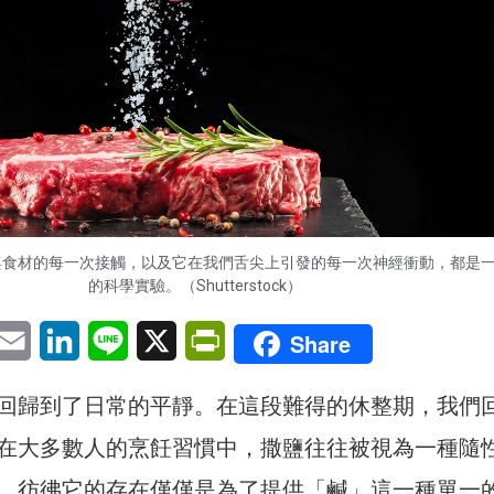
與食材的每一次接觸，以及它在我們舌尖上引發的每一次神經衝動，都是
的科學實驗。（Shutterstock）
pp
eChat
Email
LinkedIn
Line
X
PrintFriendly
Share
回歸到了日常的平靜。在這段難得的休整期，我們
在大多數人的烹飪習慣中，撒鹽往往被視為一種隨
，彷彿它的存在僅僅是為了提供「鹹」這一種單一