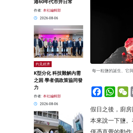
港60年代市井日常
作者:
本社編輯部
2026-08-06
灼見經濟
每一粒鹽的誕生、它
K型分化 科技難解內需
之困 學者倡政策協同發
力
Facebook
WhatsA
W
作者:
本社編輯部
2026-08-06
假日之後，廚房
本來說一下鹽。
僅憑直覺的動作