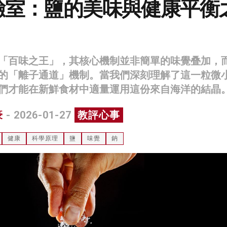
驗室：鹽的美味與健康平衡
「百味之王」，其核心機制並非簡單的味覺叠加，
的「離子通道」機制。當我們深刻理解了這一粒微
們才能在新鮮食材中適量運用這份來自海洋的結晶
豪
- 2026-01-27
教評心事
健康
科學原理
鹽
味覺
鈉