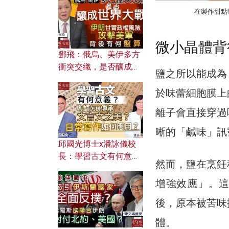
何避免遭AI演算法操
在製作甜點時
控？
微小晶體背
鄧飛：俄烏、美伊多方
衝突交織，是否釀成世
鹽之所以能成為
界大戰？ 伊朗甘冒政權
風險攻擊美軍，背後有
於味蕾細胞膜上
何盤算？
離子會直接穿過
晰的「鹹味」訊
邱國光博士x潘詠儀校
長：學習古文有何意
然而，鹽在烹飪
義？ 粵語怎樣傳承文言
文之美？ 日常寫作如何
增強效應」。
應用？
後，原本被苦味
體。