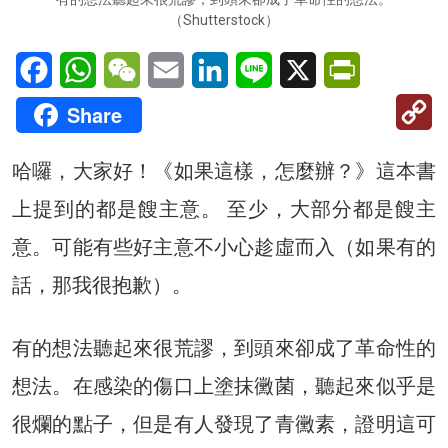
（Shutterstock）
Facebook
WhatsApp
WeChat
Email
LinkedIn
Line
X
PrintFriendl
C
Share
Li
哈囉，大家好！《如果這樣，怎麼辦？》這本書
上提到的都是餿主意。 至少，大部分都是餿主
意。可能有些好主意不小心趁虛而入（如果有的
話，那我很抱歉）。
有的想法聽起來很荒謬，到頭來卻成了革命性的
想法。在感染的傷口上塗抹黴菌，聽起來似乎是
很爛的點子，但是有人發現了青黴素，證明這可