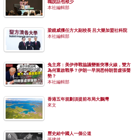
職說話包袱少
本社編輯部
梁鏡威獲任方大副校長 呂大樂加盟社科院
本社編輯部
兔主席：美伊停戰協議變衝突導火線，雙方
為何重啟戰爭？伊朗一早洞悉特朗普虛張聲
勢？
本社編輯部
香港五年規劃須提前布局大鵬灣
來文
歷史給中國人一個公道
張建雄