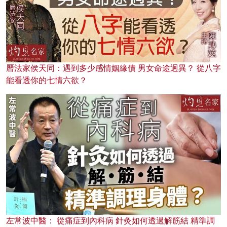
曆法家侯天同：遇到多少感情姻緣債 男女命途迥異？ 從八字
能看透你的七情六欲？
左常波中醫： 從痛症到內科病 針灸如何透過解筋結 精準調