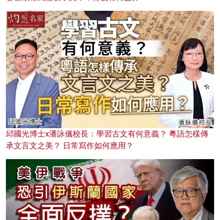
邱國光博士x潘詠儀校長：學習古文有何意義？ 粵語怎樣傳
承文言文之美？ 日常寫作如何應用？