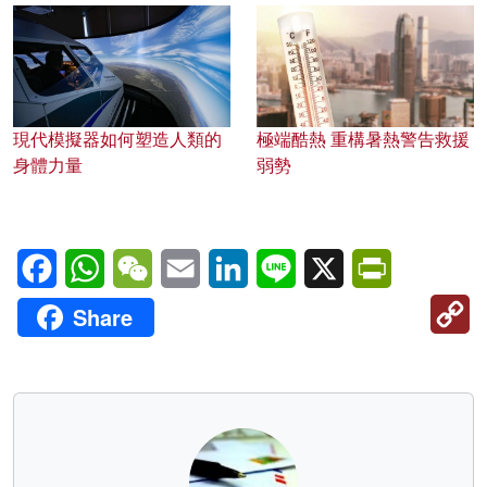
現代模擬器如何塑造人類的
極端酷熱 重構暑熱警告救援
身體力量
弱勢
Facebook
WhatsApp
WeChat
Email
LinkedIn
Line
X
PrintFriendl
C
Share
Li