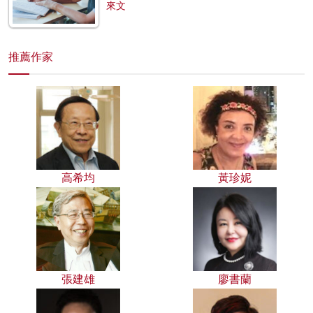
來文
推薦作家
高希均
黃珍妮
張建雄
廖書蘭