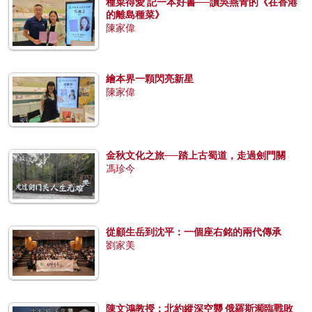
種菜得愛 記一本好書──讀吳燕青的《在香港
的離島種菜》
陳家偉
繪本界一顆閃亮新星
陳家偉
金秋文化之旅──踏上古蜀道，走過劍門關
馮珍今
從顧生岳到沈平：一個座右銘的兩代傳承
劉家美
陳文鴻教授：北約縱深空襲 俄羅斯瀕臨戰敗