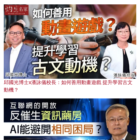
邱國光博士x潘詠儀校長：如何善用動畫遊戲 提升學習古文
動機？