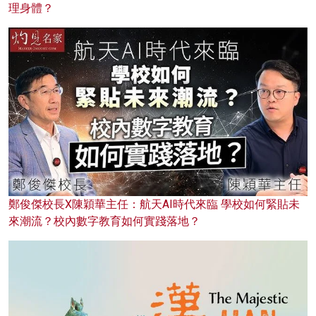
理身體？
鄭俊傑校長X陳穎華主任：航天AI時代來臨 學校如何緊貼未
來潮流？校內數字教育如何實踐落地？