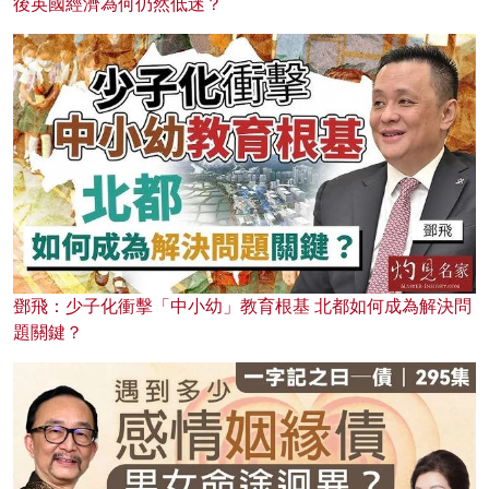
後英國經濟為何仍然低迷？
鄧飛：少子化衝擊「中小幼」教育根基 北都如何成為解決問
題關鍵？