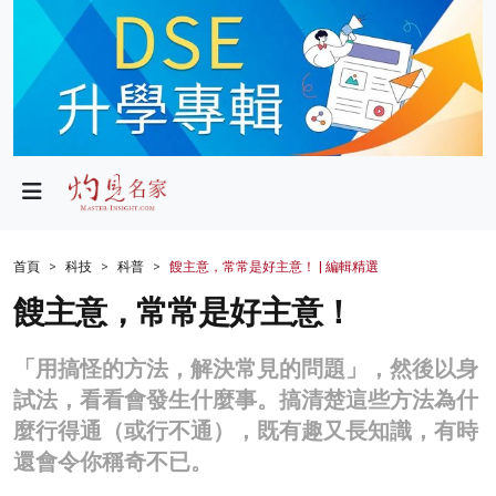
政局
教育
文化
財經
首頁
科技
科普
餿主意，常常是好主意！ | 編輯精選
生活
餿主意，常常是好主意！
健康
「用搞怪的方法，解決常見的問題」，然後以身
商業
試法，看看會發生什麼事。搞清楚這些方法為什
麼行得通（或行不通），既有趣又長知識，有時
科技
還會令你稱奇不已。
影片