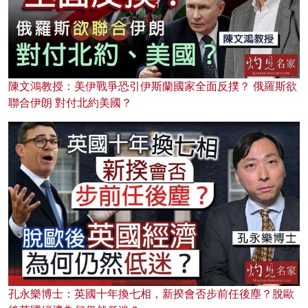
陳文鴻教授：美伊戰爭恐引伊斯蘭國家全面反撲？ 俄羅斯欲
聯合伊朗 對付北約美國？
孔永樂博士：英國十年換七相，新揆會否步前任後塵？脫歐