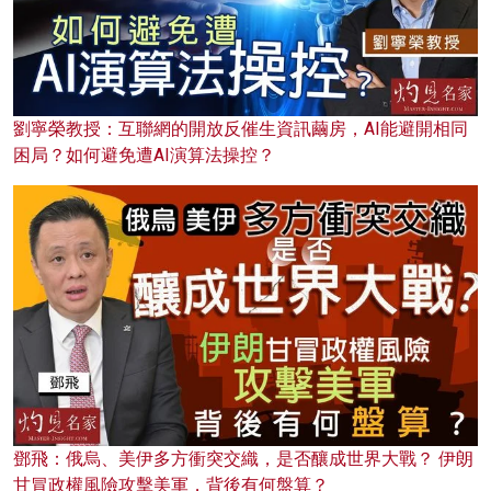
劉寧榮教授：互聯網的開放反催生資訊繭房，AI能避開相同
困局？如何避免遭AI演算法操控？
鄧飛：俄烏、美伊多方衝突交織，是否釀成世界大戰？ 伊朗
甘冒政權風險攻擊美軍，背後有何盤算？