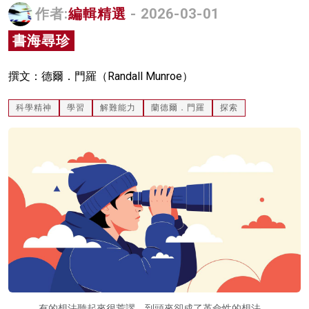
作者:
編輯精選
- 2026-03-01
名家榜
書海尋珍
灼見活動
關於我們
撰文：德爾．門羅（Randall Munroe）
科學精神
學習
解難能力
蘭德爾．門羅
探索
有的想法聽起來很荒謬，到頭來卻成了革命性的想法。