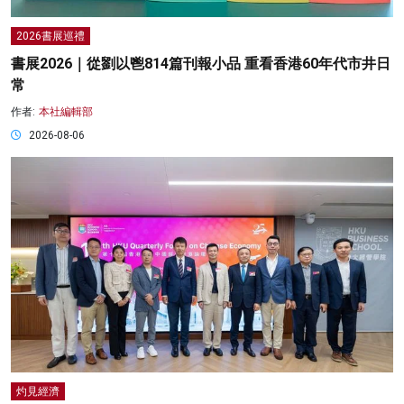
2026書展巡禮
書展2026｜從劉以鬯814篇刊報小品 重看香港60年代市井日
常
作者:
本社編輯部
2026-08-06
灼見經濟