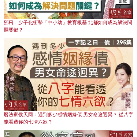
鄧飛：少子化衝擊「中小幼」教育根基 北都如何成為解決問
題關鍵？
曆法家侯天同：遇到多少感情姻緣債 男女命途迥異？ 從八字
能看透你的七情六欲？