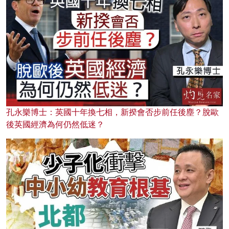
孔永樂博士：英國十年換七相，新揆會否步前任後塵？脫歐
後英國經濟為何仍然低迷？