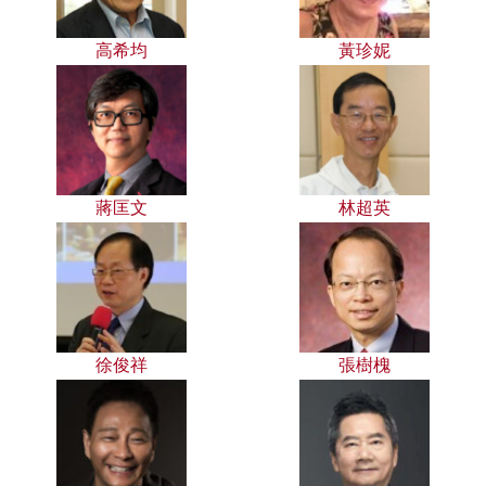
高希均
黃珍妮
蔣匡文
林超英
徐俊祥
張樹槐