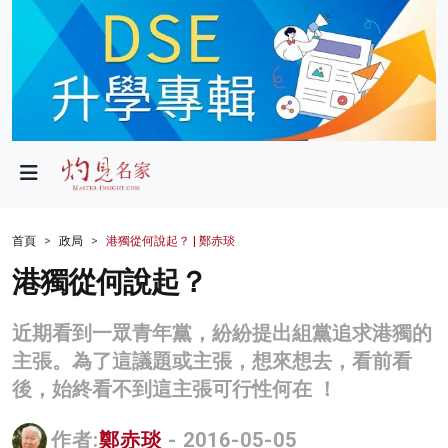
政局
教育
文化
財經
首頁
政局
港獨從何說起？ | 鄭赤琰
生活
港獨從何說起？
健康
近期看到一眾青年黨，紛紛提出組黨追求港獨的
商業
主張。為了這議題或主張，想來想去，看前看
後，始終看不到這主張可行性何在 ！
科技
影片
作者:
鄭赤琰
- 2016-05-05