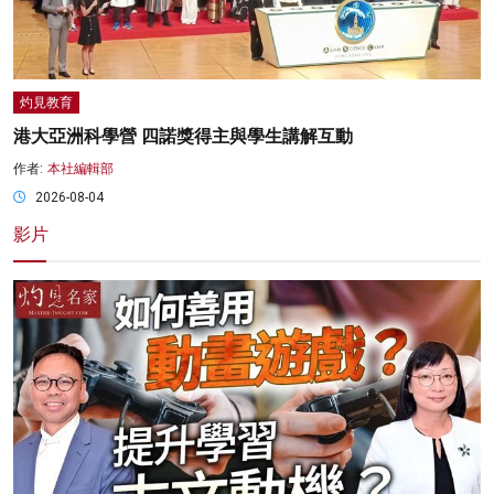
灼見教育
港大亞洲科學營 四諾獎得主與學生講解互動
作者:
本社編輯部
2026-08-04
影片