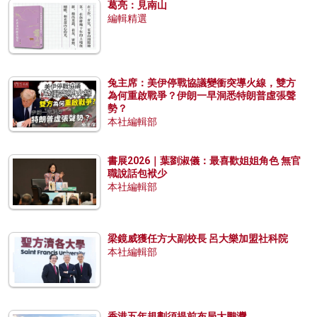
葛亮：見南山
編輯精選
兔主席：美伊停戰協議變衝突導火線，雙方
為何重啟戰爭？伊朗一早洞悉特朗普虛張聲
勢？
本社編輯部
書展2026｜葉劉淑儀：最喜歡姐姐角色 無官
職說話包袱少
本社編輯部
梁鏡威獲任方大副校長 呂大樂加盟社科院
本社編輯部
香港五年規劃須提前布局大鵬灣