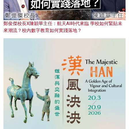
鄭俊傑校長X陳穎華主任：航天AI時代來臨 學校如何緊貼未
來潮流？校內數字教育如何實踐落地？