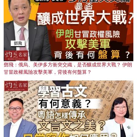
鄧飛：俄烏、美伊多方衝突交織，是否釀成世界大戰？ 伊朗
甘冒政權風險攻擊美軍，背後有何盤算？