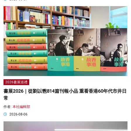
2026書展巡禮
書展2026｜從劉以鬯814篇刊報小品 重看香港60年代市井日
常
作者:
本社編輯部
2026-08-06