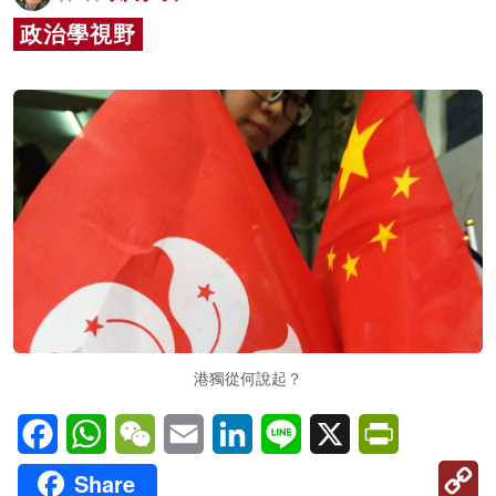
名家榜
政治學視野
灼見活動
關於我們
港獨從何說起？
Facebook
WhatsApp
WeChat
Email
LinkedIn
Line
X
PrintFriendl
C
Share
Li