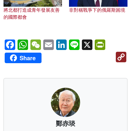
將北都打造成青年發展友善
非對稱戰爭下的俄羅斯困境
的國際都會
Facebook
WhatsApp
WeChat
Email
LinkedIn
Line
X
PrintFriendl
C
Share
Li
鄭赤琰