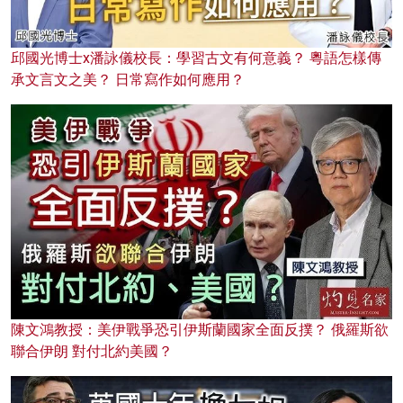
邱國光博士x潘詠儀校長：學習古文有何意義？ 粵語怎樣傳
承文言文之美？ 日常寫作如何應用？
陳文鴻教授：美伊戰爭恐引伊斯蘭國家全面反撲？ 俄羅斯欲
聯合伊朗 對付北約美國？