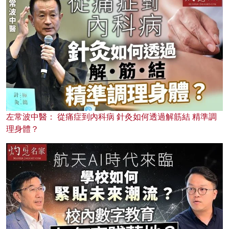
左常波中醫： 從痛症到內科病 針灸如何透過解筋結 精準調
理身體？