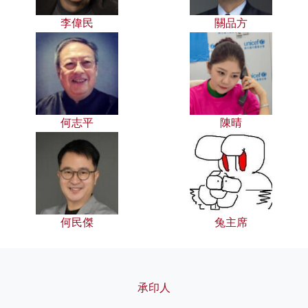
李偉民
關品方
何志平
陳晴
何民傑
兔主席
承印人