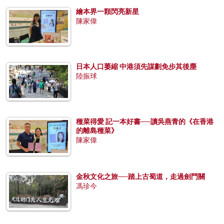
繪本界一顆閃亮新星
陳家偉
日本人口萎縮 中港須先謀劃免步其後塵
陸振球
種菜得愛 記一本好書──讀吳燕青的《在香港
的離島種菜》
陳家偉
金秋文化之旅──踏上古蜀道，走過劍門關
馮珍今