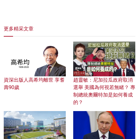
更多精采文章
資深出版人高希均離世 享耆
趙靈敏：尼加拉瓜政府取消
壽90歲
選舉 美國為何視若無睹？ 專
制總統奧爾特加是如何養成
的？